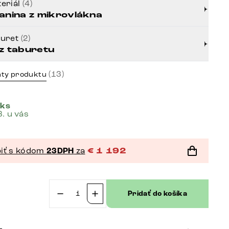
eriál
(4)
anina z mikrovlákna
buret
(2)
z taburetu
(13)
nty produktu
 ks
8. u vás
iť s kódom
23DPH
za
€
1 192
Pridať do košíka
množstvo
Veľká
pohovka