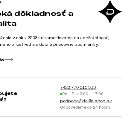
Lanzo
ká dôkladnosť a
230x95
cm
lita
mikrovlákno
čierna
oženia v roku 2008 sa zameriavame na udržateľnosť,
tného prostredia a dobré pracovné podmienky.
čke
+420 770 313 313
bujete
Po – Pia: 9:00 – 17:00
ť?
podpora@delife-shop.sk
Odpovedáme do 24 hodín.