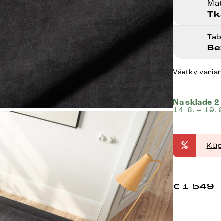
Mat
Tk
Ta
Be
Všetky varia
Na sklade 2
14. 8. – 19. 
%
Kúp
€
1 549