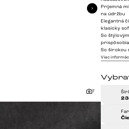
Príjemná mi
na údržbu
Elegantná č
klasicky so
So štýlovým
prispôsobi
So širokou 
Viac informác
Vybrať
7
Ší
23
Fa
Či