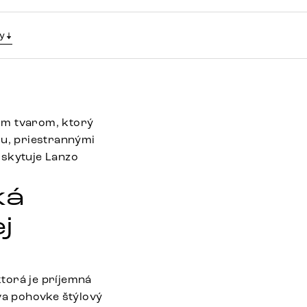
y
im tvarom, ktorý
ou, priestrannými
oskytuje Lanzo
ká
j
torá je príjemná
va pohovke štýlový