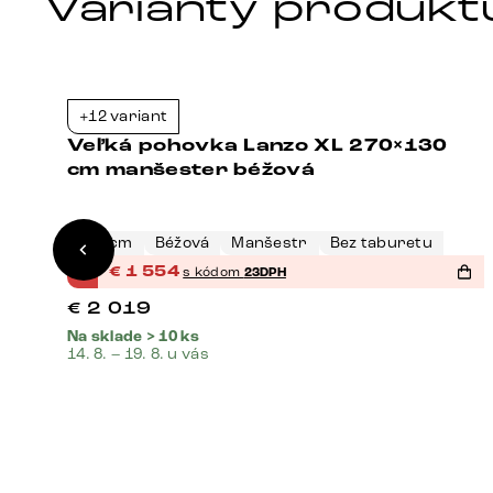
Varianty produkt
Bestseller
+12 variant
3%
-23%
Veľká pohovka Lanzo XL 270×130
cm manšester béžová
273 cm
Béžová
Manšestr
Bez taburetu
%
€
1 554
s kódom
23DPH
€
2 019
Na sklade > 10 ks
14. 8. – 19. 8. u vás