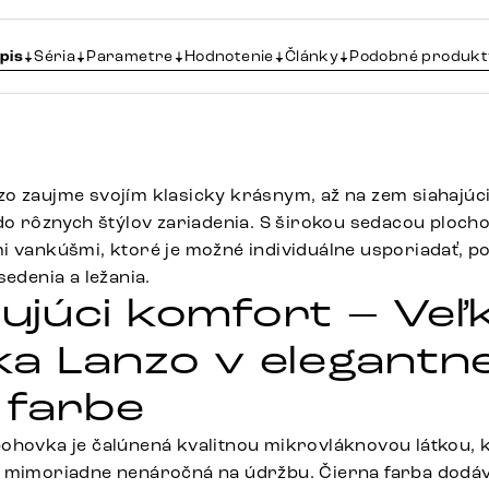
pis
Séria
Parametre
Hodnotenie
Články
Podobné produkt
o zaujme svojím klasicky krásnym, až na zem siahajúc
 do rôznych štýlov zariadenia. S širokou sedacou ploch
i vankúšmi, ktoré je možné individuálne usporiadať, p
sedenia a ležania.
júci komfort – Veľ
a Lanzo v elegantne
 farbe
ohovka je čalúnená kvalitnou mikrovláknovou látkou, k
ň mimoriadne nenáročná na údržbu. Čierna farba dodá