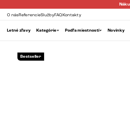
Náku
O nás
Referencie
Služby
FAQ
Kontakty
Letné zľavy
Kategórie
Podľa miestností
Novinky
Bestseller