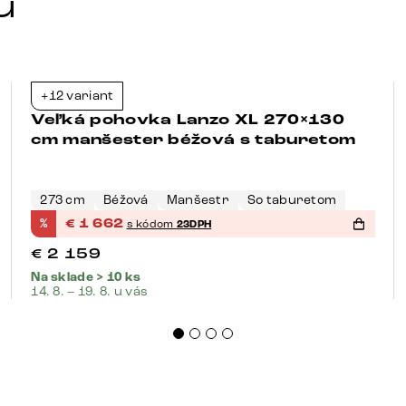
u
+12 variant
-23%
Veľká pohovka Lanzo XL 270×130
cm manšester béžová s taburetom
273 cm
Béžová
Manšestr
So taburetom
%
€
1 662
s kódom
23DPH
€
2 159
Na sklade > 10 ks
14. 8. – 19. 8. u vás