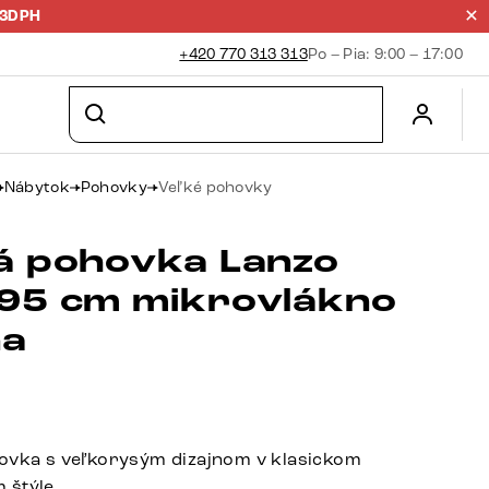
23DPH
+420 770 313 313
Po – Pia: 9:00 – 17:00
Nábytok
Pohovky
Veľké pohovky
á pohovka Lanzo
95 cm mikrovlákno
na
ovka s veľkorysým dizajnom v klasickom
 štýle