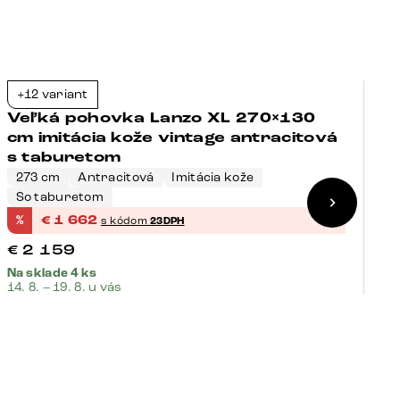
+12 variant
+
-23%
Veľká pohovka Lanzo XL 270×130
V
cm imitácia kože vintage antracitová
m
s taburetom
273 cm
Antracitová
Imitácia kože
2
So taburetom
B
%
€
1 662
%
s kódom
23DPH
€
2 159
€
Na sklade 4 ks
Na
14. 8. – 19. 8. u vás
14.