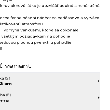
krovláknová látka je obzvlášť odolná a nenáročná
ierna farba pôsobí nádherne nadčasovo a vytvára
fistikovanú atmosféru
i, voľnými vankúšmi, ktoré sa dokonale
a všetkým požiadavkám na pohodlie
sedacou plochou pre extra pohodlie
ií
 variant
rka
(2)
3 cm
rba
(5)
erna