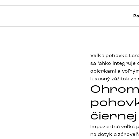
Po
Veľká pohovka Lanz
sa ľahko integruje
opierkami a voľným
luxusný zážitok zo 
Ohromu
pohovk
čiernej
Impozantná veľká p
na dotyk a zárove