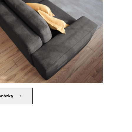
brázky