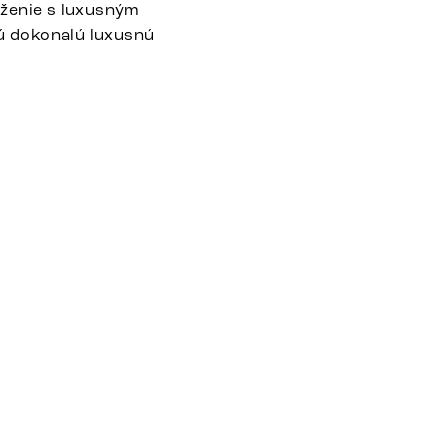
uženie s luxusným
jú dokonalú luxusnú