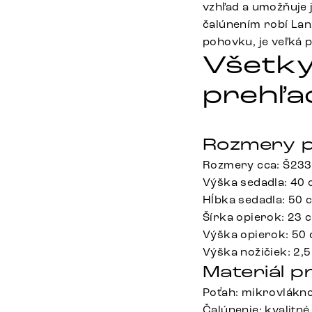
vzhľad a umožňuje 
čalúnením robí Lan
pohovku, je veľká 
Všetky
prehľa
Rozmery p
Rozmery cca: Š233
Výška sedadla: 40
Hĺbka sedadla: 50 
Šírka opierok: 23 
Výška opierok: 50
Výška nožičiek: 2,
Materiál p
Poťah: mikrovlákno 
Čalúnenie: kvalitn