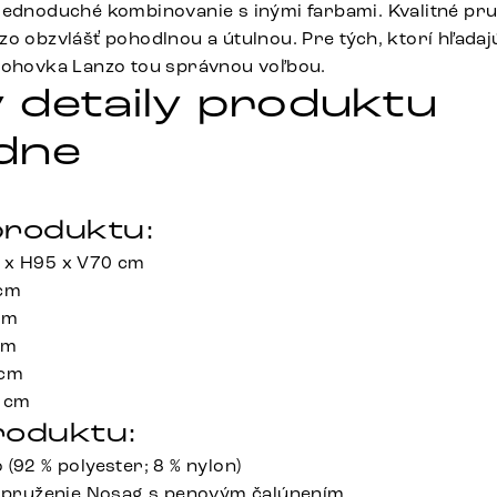
jednoduché kombinovanie s inými farbami. Kvalitné pr
zo obzvlášť pohodlnou a útulnou. Pre tých, ktorí hľada
pohovka Lanzo tou správnou voľbou.
 detaily produktu
dne
roduktu:
 x H95 x V70 cm
 cm
cm
cm
 cm
5 cm
roduktu:
(92 % polyester; 8 % nylon)
é pruženie Nosag s penovým čalúnením