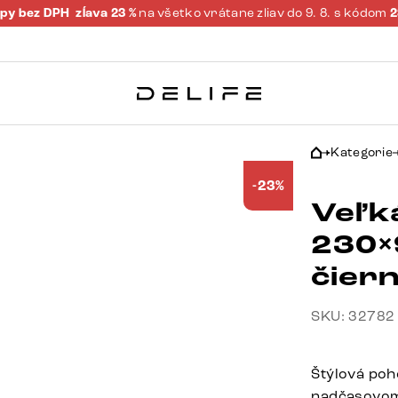
py bez DPH
zĺava 23 %
na všetko vrátane zliav do 9. 8. s kódom
Kategorie
-23%
Veľk
230×
čier
SKU: 32782
Štýlová poh
nadčasovom