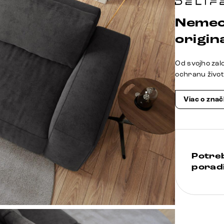
Nemec
origina
Od svojho zal
ochranu živo
Viac o zna
Potre
poradi