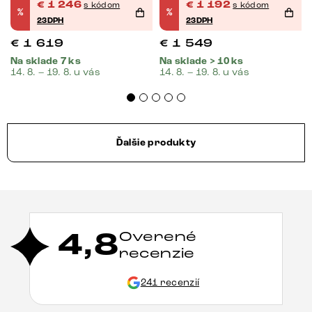
€
1 246
€
1 192
s kódom
s kódom
%
%
23DPH
23DPH
€
1 619
€
1 549
Na sklade 7 ks
Na sklade > 10 ks
14. 8. – 19. 8. u vás
14. 8. – 19. 8. u vás
Ďalšie produkty
4,8
Overené
recenzie
241 recenzií