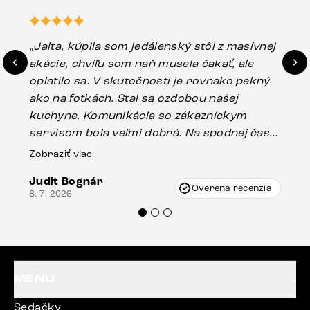
„Jalta, kúpila som jedálenský stôl z masívnej
„O
akácie, chvíľu som naň musela čakať, ale
in
oplatilo sa. V skutočnosti je rovnako pekný
st
ako na fotkách. Stal sa ozdobou našej
ús
kuchyne. Komunikácia so zákazníckym
sp
servisom bola veľmi dobrá. Na spodnej časti
Es
stola bolo malé poškodenie, pravdepodobne
Zobraziť viac
16.
vzniklo pri preprave, ale vďaka pánovi
Judit Bognár
Vincze pri riešení mojej záležitosti pristúpili
Overená recenzia
8. 7. 2026
veľmi korektne. Odporúčam produkty Delife
každému.“
MENU
Sedačky