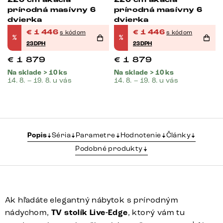
220 cm akácia
220 cm akácia
prírodná masívny 6
prírodná masívny 6
dvierka
dvierka
€
1 446
€
1 446
s kódom
s kódom
%
%
23DPH
23DPH
€
1 879
€
1 879
Na sklade > 10 ks
Na sklade > 10 ks
14. 8. – 19. 8. u vás
14. 8. – 19. 8. u vás
Popis
Séria
Parametre
Hodnotenie
Články
Podobné produkty
Ak hľadáte elegantný nábytok s prírodným
nádychom,
TV stolík Live-Edge
, ktorý vám tu