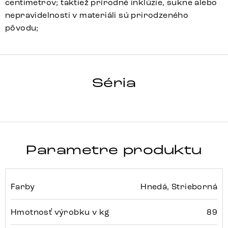
centimetrov; taktiež prírodné inklúzie, sukne alebo
nepravidelnosti v materiáli sú prirodzeného
pôvodu;
LIVE EDGE
Séria
Detail celej série
Parametre produktu
Farby
Hnedá, Strieborná
Hmotnosť výrobku v kg
89