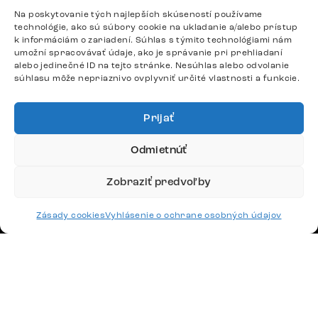
Google recenzie
Na poskytovanie tých najlepších skúseností používame
technológie, ako sú súbory cookie na ukladanie a/alebo prístup
4,8
k informáciám o zariadení. Súhlas s týmito technológiami nám
umožní spracovávať údaje, ako je správanie pri prehliadaní
alebo jedinečné ID na tejto stránke. Nesúhlas alebo odvolanie
súhlasu môže nepriaznivo ovplyvniť určité vlastnosti a funkcie.
Prijať
Doprava
Odmietnúť
Platby
Zobraziť predvoľby
Zásady cookies
Vyhlásenie o ochrane osobných údajov
Česko
Maďarsko
Nemecko
Švajčiarsko
Francúzsko
Poľsko
Holandsko
© 2026 www.delife-shop.sk. Všetky práva vyhradené.
Upraviť nastavenia cookies