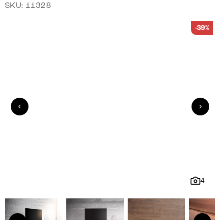
SKU: 11328
-39%
4