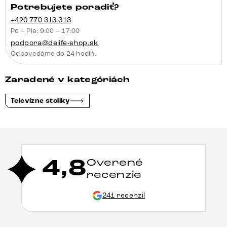
Potrebujete poradiť?
+420 770 313 313
Po – Pia: 9:00 – 17:00
podpora@delife-shop.sk
Odpovedáme do 24 hodín.
Zaradené v kategóriách
Televízne stolíky
4,8
Overené
recenzie
241 recenzií