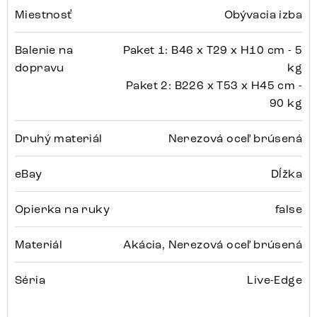
Miestnosť
Obývacia izba
Balenie na
Paket 1: B46 x T29 x H10 cm - 5
dopravu
kg
Paket 2: B226 x T53 x H45 cm -
90 kg
Druhý materiál
Nerezová oceľ brúsená
eBay
Dĺžka
Opierka na ruky
false
Materiál
Akácia, Nerezová oceľ brúsená
Séria
Live-Edge