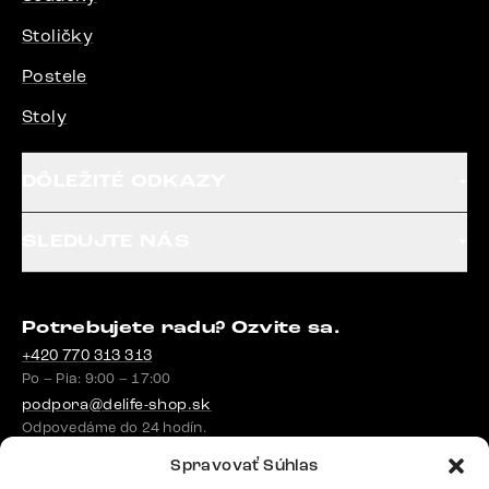
Stoličky
Postele
Stoly
DÔLEŽITÉ ODKAZY
SLEDUJTE NÁS
Potrebujete radu? Ozvite sa.
+420 770 313 313
Po – Pia: 9:00 – 17:00
podpora@delife-shop.sk
Odpovedáme do 24 hodín.
Spravovať Súhlas