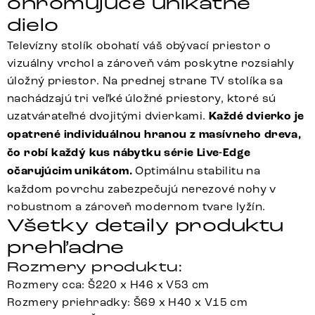
ohromujúce unikátne
dielo
Televízny stolík obohatí váš obývací priestor o
vizuálny vrchol a zároveň vám poskytne rozsiahly
úložný priestor. Na prednej strane TV stolíka sa
nachádzajú tri veľké úložné priestory, ktoré sú
uzatvárateľné dvojitými dvierkami.
Každé dvierko je
opatrené individuálnou hranou z masívneho dreva,
čo robí každý kus nábytku série Live-Edge
očarujúcim unikátom.
Optimálnu stabilitu na
každom povrchu zabezpečujú nerezové nohy v
robustnom a zároveň modernom tvare lyžín.
Všetky detaily produktu
prehľadne
Rozmery produktu:
Rozmery cca: Š220 x H46 x V53 cm
Rozmery priehradky: Š69 x H40 x V15 cm