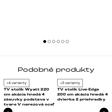
Podobné produkty
+4 varianty
+3 varianty
-23%
-38%
TV stolík Wyatt 220
TV stolík Live-Edge
cm akácia hnedá 4
200 cm akácia hnedá 4
zásuvky podstava v
dvierka 2 priehradky
tvare V nerezová oceľ