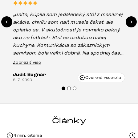
„Jalta, kúpila som jedálenský stôl z masívnej
„O
akácie, chvíľu som naň musela čakať, ale
in
oplatilo sa. V skutočnosti je rovnako pekný
st
ako na fotkách. Stal sa ozdobou našej
ús
kuchyne. Komunikácia so zákazníckym
sp
servisom bola veľmi dobrá. Na spodnej časti
Es
stola bolo malé poškodenie, pravdepodobne
Zobraziť viac
16.
vzniklo pri preprave, ale vďaka pánovi
Judit Bognár
Vincze pri riešení mojej záležitosti pristúpili
Overená recenzia
8. 7. 2026
veľmi korektne. Odporúčam produkty Delife
každému.“
Články
4 min. čítania