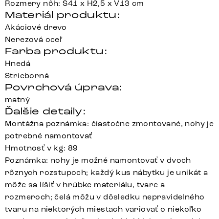
Rozmery nôh: Š41 x H2,5 x V13 cm
Materiál produktu:
Akáciové drevo
Nerezová oceľ
Farba produktu:
Hnedá
Strieborná
Povrchová úprava:
matný
Ďalšie detaily:
Montážna poznámka: čiastočne zmontované, nohy je
potrebné namontovať
Hmotnosť v kg: 89
Poznámka: nohy je možné namontovať v dvoch
rôznych rozstupoch; každý kus nábytku je unikát a
môže sa líšiť v hrúbke materiálu, tvare a
rozmeroch; čelá môžu v dôsledku nepravidelného
tvaru na niektorých miestach variovať o niekoľko