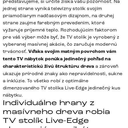
predstavujeme, si určite získa vašu pozornosť. Na
jednej strane vyniká televízny stolík svojím
priamočiarym nadčasovým dizajnom, na druhej
strane zaujme farebným prevedením, ktoré
vyžaruje príjemné teplo. Rozhodujúcim faktorom
pre váš výber môže byť, že TV stolík je vyrobený z
vyberanej masívnej akácie, čo zaručuje modernú
trvácnosť.
Vďaka svojim matným povrchom vám
tento TV nábytok ponúka jedinečný pohľad na
charakteristickú živú štruktúru dreva
a zároveň
ukazuje prírodné znaky ako nepravidelnosti, sukne
a inklúzie. To všetko robí z optimálne
dimenzovaného TV stolíka Live-Edge jedinečný kus
nábytku.
Individuálne hrany z
masívneho dreva robia
TV stolík Live-Edge