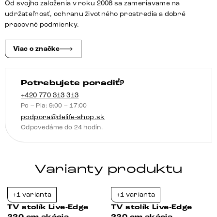
Od svojho založenia v roku 2008 sa zameriavame na
akácia
udržateľnosť, ochranu životného prostredia a dobré
hnedá
pracovné podmienky.
masívny
6
Viac o značke
dvierka
Potrebujete poradiť?
+420 770 313 313
Po – Pia: 9:00 – 17:00
podpora@delife-shop.sk
Odpovedáme do 24 hodín.
Varianty produktu
+1 varianta
+1 varianta
-23%
-23%
TV stolík Live-Edge
TV stolík Live-Edge