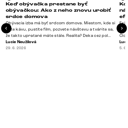
Keď obývačka prestane byť
Ko
obývačkou: Ako z neho znovu urobiť
ná
srdce domova
ef
Obývacia izba má byť srdcom domova. Miestom, kde si
Exis
dáte kávu, pustíte film, pozvete návštevu a tvárite sa,
Seda
že takto upratané máte stále. Realita? Deka cez pol
Člov
sedačky, ovládač záhadne zmizol, konferenčný stolík
Lucie Neužilová
veľm
Luci
slúži ako odkladisko všetkého od účteniek po balzam
29. 6. 2026
si n
5. 6
na pery a niekde medzi vankúšmi možno žije stará
nezi
sušienka. Dobrá správa? Aj obývačka, [&hellip;]
ste
nevy