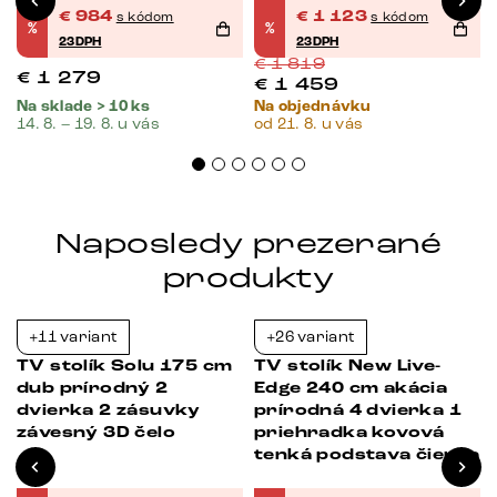
€
984
€
1 123
s kódom
s kódom
%
%
23DPH
23DPH
€
1 819
€
1 279
€
1 459
Na sklade > 10 ks
Na objednávku
14. 8. – 19. 8. u vás
od 21. 8. u vás
Naposledy prezerané
produkty
+11 variant
+26 variant
-23%
-23%
TV stolík Solu 175 cm
TV stolík New Live-
dub prírodný 2
Edge 240 cm akácia
dvierka 2 zásuvky
prírodná 4 dvierka 1
závesný 3D čelo
priehradka kovová
tenká podstava čierna