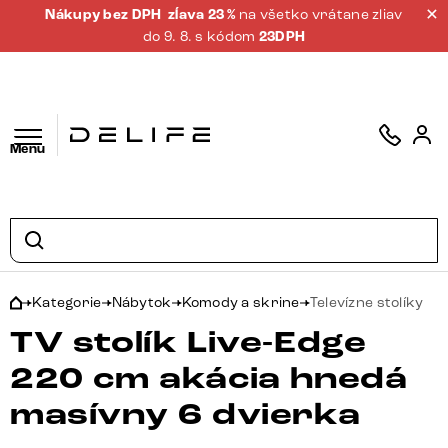
Nákupy bez DPH
zĺava 23 %
na všetko vrátane zliav
do 9. 8. s kódom
23DPH
Menu
Kategorie
Nábytok
Komody a skrine
Televízne stolíky
TV stolík Live-Edge
220 cm akácia hnedá
masívny 6 dvierka