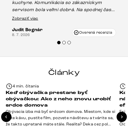
kuchyne. Komunikácia so zákazníckym
sp
servisom bola veľmi dobrá. Na spodnej časti
Es
stola bolo malé poškodenie, pravdepodobne
Zobraziť viac
16.
vzniklo pri preprave, ale vďaka pánovi
Judit Bognár
Vincze pri riešení mojej záležitosti pristúpili
Overená recenzia
8. 7. 2026
veľmi korektne. Odporúčam produkty Delife
každému.“
Články
4 min. čítania
Keď obývačka prestane byť
Ko
obývačkou: Ako z neho znovu urobiť
ná
srdce domova
ef
Obývacia izba má byť srdcom domova. Miestom, kde si
Exis
dáte kávu, pustíte film, pozvete návštevu a tvárite sa,
Seda
že takto upratané máte stále. Realita? Deka cez pol
Člov