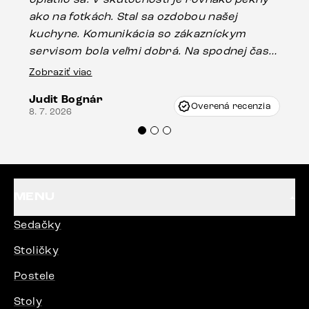
ako na fotkách. Stal sa ozdobou našej
ús
kuchyne. Komunikácia so zákazníckym
sp
servisom bola veľmi dobrá. Na spodnej časti
Es
stola bolo malé poškodenie, pravdepodobne
Zobraziť viac
16.
vzniklo pri preprave, ale vďaka pánovi
Judit Bognár
Vincze pri riešení mojej záležitosti pristúpili
Overená recenzia
8. 7. 2026
veľmi korektne. Odporúčam produkty Delife
každému.“
MENU
Sedačky
Stoličky
Postele
Stoly