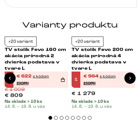
Varianty produktu
+20 variant
+20 variant
-38%
-23%
TV stolík Fevo 160 cm
TV stolík Fevo 200 cm
akácia prírodná 2
akácia prírodná 4
dvierka podstava v
dvierka podstava v
tvare L
tvare L
€
622
€
984
s kódom
s kódom
%
%
23DPH
23DPH
€
1 009
€
1 279
€
809
Na sklade > 10 ks
Na sklade > 10 ks
14. 8. – 19. 8. u vás
14. 8. – 19. 8. u vás