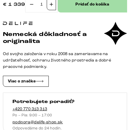
€
1 339
Pridať do košíka
množstvo
TV
stolík
Fevo
Nemecká dôkladnosť a
220
originalita
cm
akácia
Od svojho založenia v roku 2008 sa zameriavame na
hnedá
udržateľnosť, ochranu životného prostredia a dobré
4
pracovné podmienky.
dvierka
podstava
Viac o značke
v
tvare
Potrebujete poradiť?
L
+420 770 313 313
Po – Pia: 9:00 – 17:00
podpora@delife-shop.sk
Odpovedáme do 24 hodín.