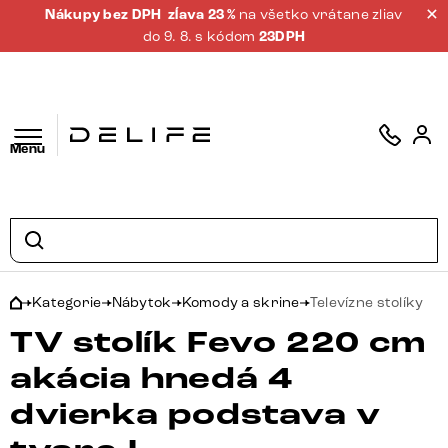
Nákupy bez DPH
zĺava 23 %
na všetko vrátane zliav
do 9. 8. s kódom
23DPH
Menu
Kategorie
Nábytok
Komody a skrine
Televízne stolíky
TV stolík Fevo 220 cm
akácia hnedá 4
dvierka podstava v