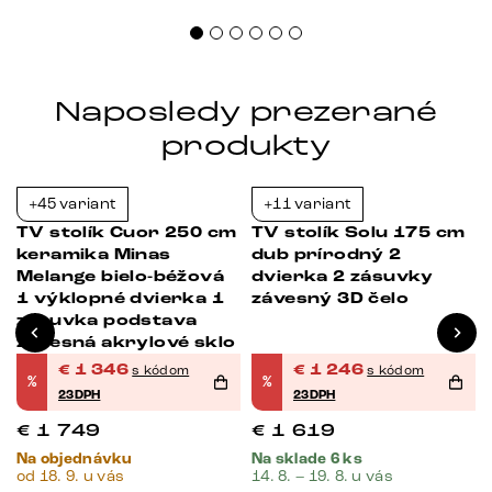
Naposledy prezerané
produkty
+45 variant
+11 variant
-23%
-23%
TV stolík Cuor 250 cm
TV stolík Solu 175 cm
keramika Minas
dub prírodný 2
Melange bielo-béžová
dvierka 2 zásuvky
1 výklopné dvierka 1
závesný 3D čelo
zásuvka podstava
závesná akrylové sklo
€
1 346
€
1 246
s kódom
s kódom
%
%
23DPH
23DPH
€
1 749
€
1 619
Na objednávku
Na sklade 6 ks
od 18. 9. u vás
14. 8. – 19. 8. u vás