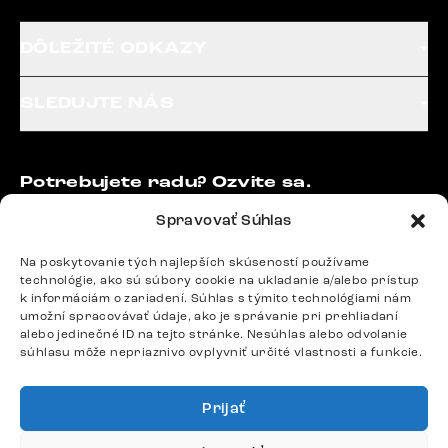
DÔLEŽITÉ ODKAZY
SLEDUJTE NÁS
Potrebujete radu? Ozvite sa.
+420 770 313 313
Spravovať Súhlas
Po – Pia: 9:00 – 17:00
podpora@delife-shop.sk
Na poskytovanie tých najlepších skúseností používame
Odpovedáme do 24 hodín.
technológie, ako sú súbory cookie na ukladanie a/alebo prístup
k informáciám o zariadení. Súhlas s týmito technológiami nám
umožní spracovávať údaje, ako je správanie pri prehliadaní
alebo jedinečné ID na tejto stránke. Nesúhlas alebo odvolanie
Google recenzie
súhlasu môže nepriaznivo ovplyvniť určité vlastnosti a funkcie.
4,8
Prijať