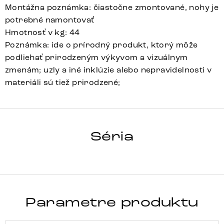
Montážna poznámka: čiastočne zmontované, nohy je
potrebné namontovať
Hmotnosť v kg: 44
Poznámka: ide o prírodný produkt, ktorý môže
podliehať prirodzeným výkyvom a vizuálnym
zmenám; uzly a iné inklúzie alebo nepravidelnosti v
materiáli sú tiež prirodzené;
FEVO
Séria
Detail celej série
Parametre produktu