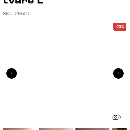
tvare L
SKU: 29521
-23%
8