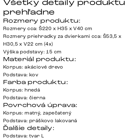
Všetky detaily produktu
prehľadne
Rozmery produktu:
Rozmery cca: Š220 x H35 x V40 cm
Rozmery priehradky za dvierkami cca: Š53,5 x
H30,5 x V22 cm (4x)
Výška podstavy: 15 cm
Materiál produktu:
Korpus: akáciové drevo
Podstava: kov
Farba produktu:
Korpus: hnedá
Podstava: čierna
Povrchová úprava:
Korpus: matný, zapečatený
Podstava: práškovo lakovaná
Ďalšie detaily:
Podstava: tvar L