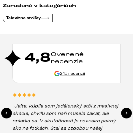
Zaradené v kategóriách
Televízne stolíky
4,8
Overené
recenzie
241 recenzií
„Jalta, kúpila som jedálenský stôl z masívnej
„O
akácie, chvíľu som naň musela čakať, ale
in
oplatilo sa. V skutočnosti je rovnako pekný
st
ako na fotkách. Stal sa ozdobou našej
ús