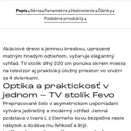
Popis
Séria
Parametre
Hodnotenie
Články
Podobné produkty
Akáciové drevo s jemnou kresbou, upravené
matným hnedým odtieňom, vyžaruje elegantný
vzhľad. TV stolík dlhý 220 cm ponúka okrem miesta
na televízor aj praktický úložný priestor vo vnútri
za 4 dvierkami.
Optika a praktickosť v
jednom – TV stolík Fevo
Prepracované čelo v asymetrickom usporiadaní
vytvára jedinečný a moderný vzhľad. Jemná
podstava v tvare L z čierneho kovu bezpečne nesie
nábytok a dodáva mu ľahkosť a štýl.