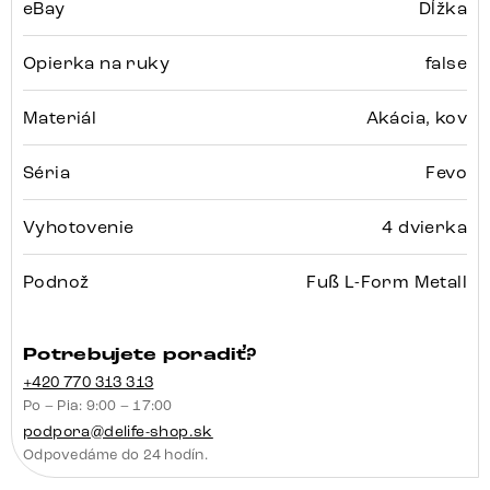
eBay
Dĺžka
Opierka na ruky
false
Materiál
Akácia, kov
Séria
Fevo
Vyhotovenie
4 dvierka
Podnož
Fuß L-Form Metall
Potrebujete poradiť?
+420 770 313 313
Po – Pia: 9:00 – 17:00
podpora@delife-shop.sk
Odpovedáme do 24 hodín.