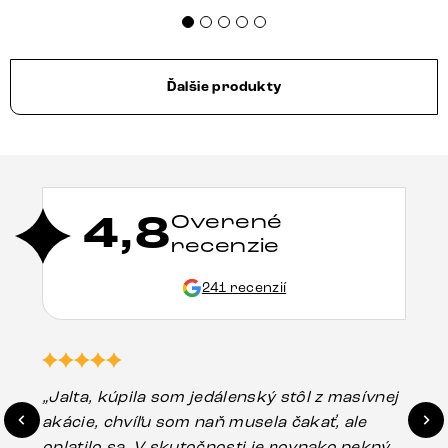
Ďalšie produkty
4,8
Overené
recenzie
241 recenzií
„Jalta, kúpila som jedálenský stôl z masívnej
„O
akácie, chvíľu som naň musela čakať, ale
in
oplatilo sa. V skutočnosti je rovnako pekný
st