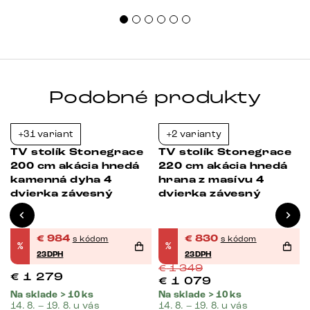
Podobné produkty
+31 variant
+2 varianty
-23%
-38%
TV stolík Stonegrace
TV stolík Stonegrace
2
200 cm akácia hnedá
220 cm akácia hnedá
kamenná dyha 4
hrana z masívu 4
dvierka závesný
dvierka závesný
€
984
€
830
s kódom
s kódom
%
%
23DPH
23DPH
€
1 349
€
1 279
€
1 079
Na sklade > 10 ks
Na sklade > 10 ks
14. 8. – 19. 8. u vás
14. 8. – 19. 8. u vás