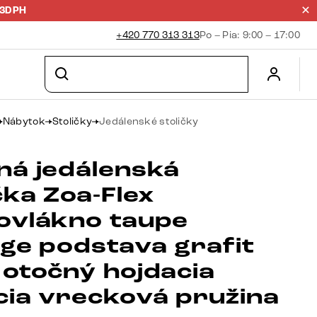
23DPH
+420 770 313 313
Po – Pia: 9:00 – 17:00
Nábytok
Stoličky
Jedálenské stoličky
ná jedálenská
čka Zoa-Flex
ovlákno taupe
age podstava grafit
 otočný hojdacia
cia vrecková pružina