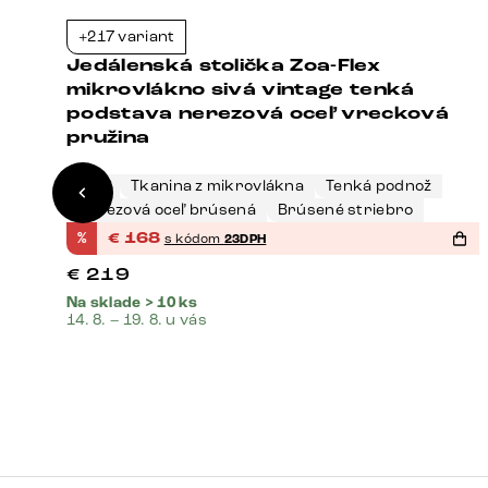
+217 variant
3%
-23%
Jedálenská stolička Zoa-Flex
á
mikrovlákno sivá vintage tenká
podstava nerezová oceľ vrecková
pružina
Sivá
Tkanina z mikrovlákna
Tenká podnož
Nerezová oceľ brúsená
Brúsené striebro
%
€
168
s kódom
23DPH
€
219
Na sklade > 10 ks
14. 8. – 19. 8. u vás