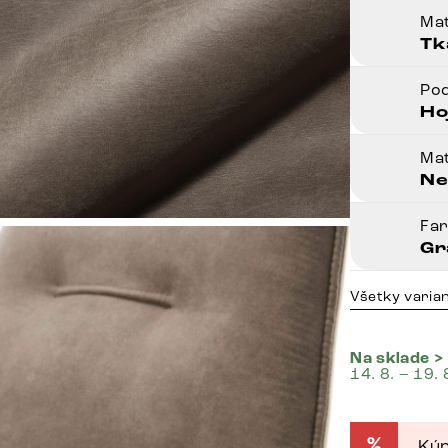
Mat
Tk
Po
Ho
Mat
Ne
Fa
Gr
Všetky varia
Na sklade >
14. 8. – 19. 
%
Kúp