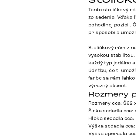
Tento stoličkový r
zo sedenia. Vďaka 
pohodlnej pozícii. 
prispôsobí a umožň
Stoličkový rám z ne
vysokou stabilitou.
každý typ jedálne a
údržbu, čo ti umož
farbe sa rám ľahko
výrazný akcent.
Rozmery p
Rozmery cca: Š62 
Šírka sedadla cca:
Hĺbka sedadla cca:
Výška sedadla cca:
Výška operadla cc