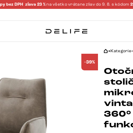
py bez DPH
zĺava 23 %
na všetko vrátane zliav do 9. 8. s kódom
Kategorie
-39%
Otoč
stoli
mikr
vint
360°
funk