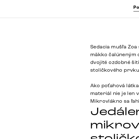
Po
Sedacia mušľa Zoa s
mäkko čalúneným op
dvojité ozdobné šit
stoličkového prvku
Ako poťahová látka
materiál nie je len
Mikrovlákno sa ľah
Jedále
mikrov
stolič