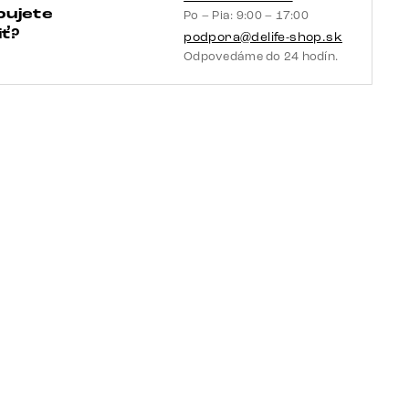
bujete
Po – Pia: 9:00 – 17:00
vrecková
ť?
podpora@delife-shop.sk
pružina
Odpovedáme do 24 hodín.