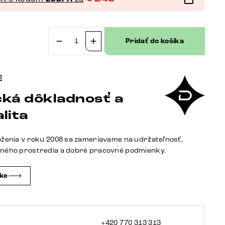
Pridať do košíka
množstvo
Otočná
jedálenská
stolička
ká dôkladnosť a
Zoa-
Flex
lita
mikrovlákno
taupe
oženia v roku 2008 sa zameriavame na udržateľnosť,
vintage
tného prostredia a dobré pracovné podmienky.
podstava
grafit
čke
360°
otočný
hojdacia
funkcia
+420 770 313 313