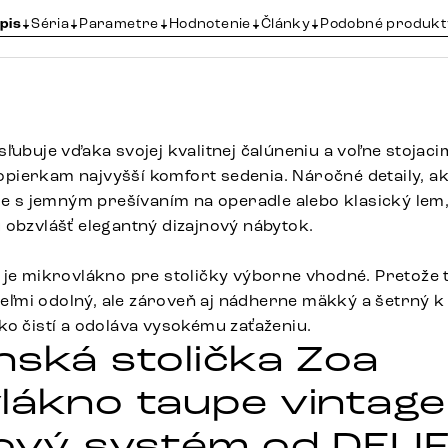
pis
Séria
Parametre
Hodnotenie
Články
Podobné produkt
ľubuje vďaka svojej kvalitnej čalúneniu a voľne stojaci
ierkam najvyšší komfort sedenia. Náročné detaily, a
ie s jemným prešívaním na operadle alebo klasický lem,
 obzvlášť elegantný dizajnový nábytok.
 je mikrovlákno pre stoličky výborne vhodné. Pretože t
 veľmi odolný, ale zároveň aj nádherne mäkký a šetrný k
ko čistí a odoláva vysokému zaťaženiu.
nská stolička Zoa
lákno taupe vintage
kový systém od DELI