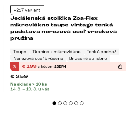
+217 variant
-23%
Jedálenská stolička Zoa-Flex
mikrovlákno taupe vintage tenká
podstava nerezová oceľ vrecková
pružina
Taupe
Tkanina z mikrovlákna
Tenká podnož
Nerezová oceľ brúsená
Brúsené striebro
%
€
199
s kódom
23DPH
€
259
Na sklade > 10 ks
14. 8. – 19. 8. u vás