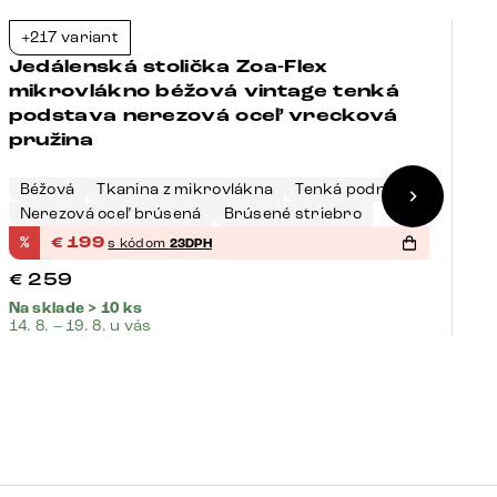
+217 variant
+
-23%
Jedálenská stolička Zoa-Flex
J
mikrovlákno béžová vintage tenká
m
podstava nerezová oceľ vrecková
p
pružina
Béžová
Tkanina z mikrovlákna
Tenká podnož
S
Nerezová oceľ brúsená
Brúsené striebro
K
%
€
199
%
s kódom
23DPH
€
259
€
Na sklade > 10 ks
Na
14. 8. – 19. 8. u vás
14.