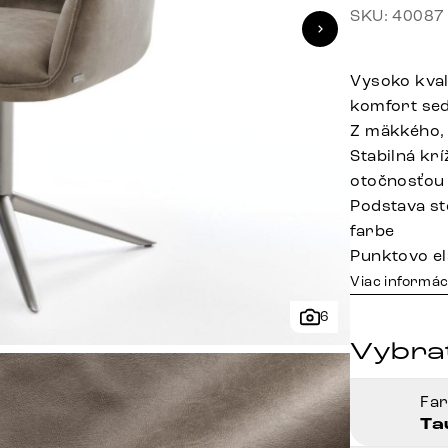
SKU: 40087
Vysoko kval
komfort se
Z mäkkého,
Stabilná kr
otočnosťou
Podstava sto
farbe
Punktovo el
Viac informác
6
Vybrať
Fa
Ta