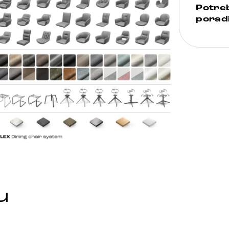
Potre
poradi
u