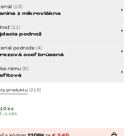
eriál
(13)
anina z mikrovlákna
dnož
(11)
jdacia podnož
eriál podnože
(4)
rezová oceľ brúsená
rba rámu
(6)
afitová
(218)
nty produktu
 10 ks
8. u vás
iť s kódom
23DPH
za
€
245