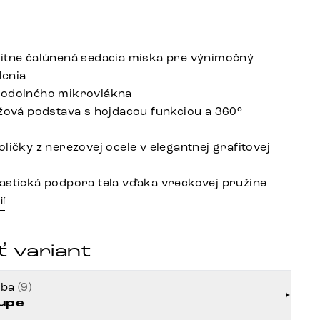
itne čalúnená sedacia miska pre výnimočný
denia
 odolného mikrovlákna
ížová podstava s hojdacou funkciou a 360°
ličky z nerezovej ocele v elegantnej grafitovej
astická podpora tela vďaka vreckovej pružine
ií
 variant
rba
(9)
upe