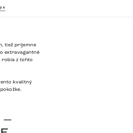
y
m, tiež príjemne
ko extravagantné
 robia z tohto
ento kvalitný
 pokožke.
 –
FE