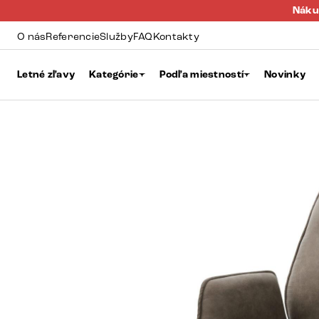
Náku
O nás
Referencie
Služby
FAQ
Kontakty
Letné zľavy
Kategórie
Podľa miestností
Novinky