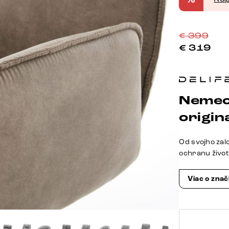
€
399
€
319
Nemec
origina
Od svojho zal
ochranu živo
Viac o zna