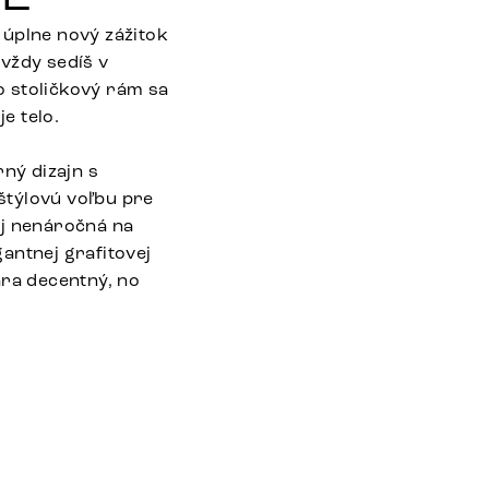
 úplne nový zážitok
vždy sedíš v
to stoličkový rám sa
e telo.
rný dizajn s
 štýlovú voľbu pre
 aj nenáročná na
antnej grafitovej
ára decentný, no