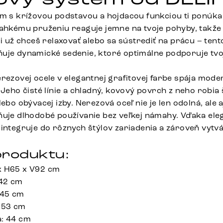
ám s krížovou podstavou a hojdacou funkciou ti ponúka
ľahkému pruženiu reaguje jemne na tvoje pohyby, takže 
Či už chceš relaxovať alebo sa sústrediť na prácu – ten
uje dynamické sedenie, ktoré optimálne podporuje tvoj
rezovej ocele v elegantnej grafitovej farbe spája mode
 Jeho čisté línie a chladný, kovový povrch z neho robia
lebo obývacej izby. Nerezová oceľ nie je len odolná, ale
ňuje dlhodobé používanie bez veľkej námahy. Vďaka eleg
 integruje do rôznych štýlov zariadenia a zároveň vytv
roduktu:
x H65 x V92 cm
 42 cm
 45 cm
 53 cm
a: 44 cm