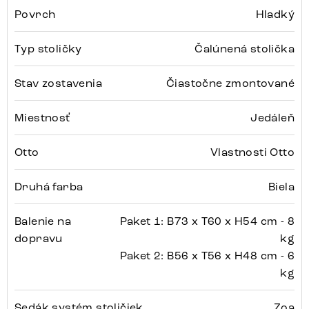
Povrch
Hladký
Typ stoličky
Čalúnená stolička
Stav zostavenia
Čiastočne zmontované
Miestnosť
Jedáleň
Otto
Vlastnosti Otto
Druhá farba
Biela
Balenie na
Paket 1: B73 x T60 x H54 cm - 8
dopravu
kg
Paket 2: B56 x T56 x H48 cm - 6
kg
Sedák systém stoličiek
Zoa