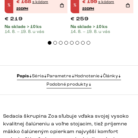
€
168
€
199
s kódom
s kódom
%
%
23DPH
23DPH
€
219
€
259
Na sklade > 10 ks
Na sklade > 10 ks
14. 8. – 19. 8. u vás
14. 8. – 19. 8. u vás
Popis
Séria
Parametre
Hodnotenie
Články
Podobné produkty
Sedacia škrupina Zoa sľubuje vďaka svojej vysoko
kvalitnej čalúneniu a voľne stojacim, tiež príjemne
mäkko čalúneným opierkam najvyšší komfort