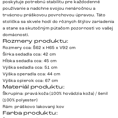
poskytuje potrebnú stabilitu pre každodenné
používanie a nadchne svojou nenáročnou a
trvácnou práškovou povrchovou úpravou. Táto
stolička sa skvele hodí do rôznych štýlov zariadenia
a stane sa skutočným pútačom pozornosti vo vašej
domácnosti.
Rozmery produktu:
Rozmery cca: Š62 x H65 x V92 cm
Šírka sedadla cca: 42 cm
Hĺbka sedadla cca: 45 cm
Výška sedadla cca: 51 cm
Výška operadla cca: 44 cm
Výška opierok cca: 67 cm
Materiál produktu:
Škrupina: pravá koža (100% hovädzia koža) / šenil
(100% polyester)
Rám: práškovo lakovaný kov
Farba produktu: