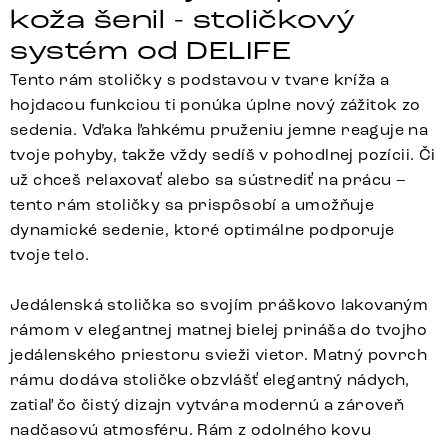
koža šenil - stoličkový
systém od DELIFE
Tento rám stoličky s podstavou v tvare kríža a
hojdacou funkciou ti ponúka úplne nový zážitok zo
sedenia. Vďaka ľahkému pruženiu jemne reaguje na
tvoje pohyby, takže vždy sedíš v pohodlnej pozícii. Či
už chceš relaxovať alebo sa sústrediť na prácu –
tento rám stoličky sa prispôsobí a umožňuje
dynamické sedenie, ktoré optimálne podporuje
tvoje telo.
Jedálenská stolička so svojím práškovo lakovaným
rámom v elegantnej matnej bielej prináša do tvojho
jedálenského priestoru svieži vietor. Matný povrch
rámu dodáva stoličke obzvlášť elegantný nádych,
zatiaľ čo čistý dizajn vytvára modernú a zároveň
nadčasovú atmosféru. Rám z odolného kovu