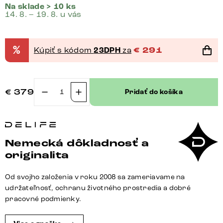
Na sklade > 10 ks
14. 8. – 19. 8. u vás
%
Kúpiť s kódom
23DPH
za
€
291
€
379
Pridať do košíka
množstvo
Otočná
jedálenská
stolička
Nemecká dôkladnosť a
Zoa-
originalita
Flex
zmiešané
Od svojho založenia v roku 2008 sa zameriavame na
materiály
udržateľnosť, ochranu životného prostredia a dobré
pravá
pracovné podmienky.
koža
bielo-