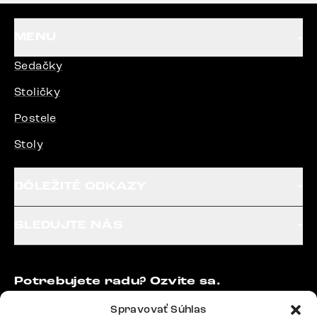
MENU
Sedačky
Stoličky
Postele
Stoly
DÔLEŽITÉ ODKAZY
SLEDUJTE NÁS
Potrebujete radu? Ozvite sa.
+420 770 313 313
Spravovať Súhlas
Po – Pia: 9:00 – 17:00