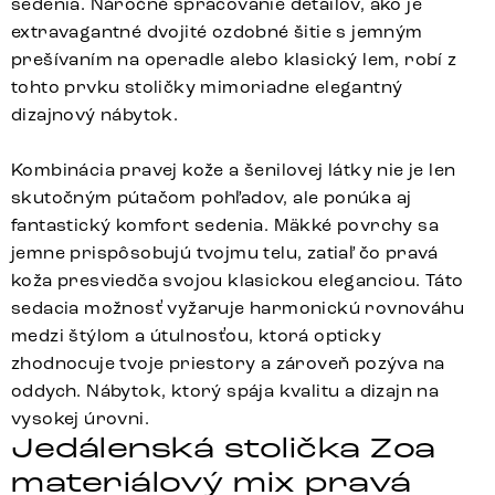
sedenia. Náročné spracovanie detailov, ako je
extravagantné dvojité ozdobné šitie s jemným
prešívaním na operadle alebo klasický lem, robí z
tohto prvku stoličky mimoriadne elegantný
dizajnový nábytok.
Kombinácia pravej kože a šenilovej látky nie je len
skutočným pútačom pohľadov, ale ponúka aj
fantastický komfort sedenia. Mäkké povrchy sa
jemne prispôsobujú tvojmu telu, zatiaľ čo pravá
koža presviedča svojou klasickou eleganciou. Táto
sedacia možnosť vyžaruje harmonickú rovnováhu
medzi štýlom a útulnosťou, ktorá opticky
zhodnocuje tvoje priestory a zároveň pozýva na
oddych. Nábytok, ktorý spája kvalitu a dizajn na
vysokej úrovni.
Jedálenská stolička Zoa
materiálový mix pravá