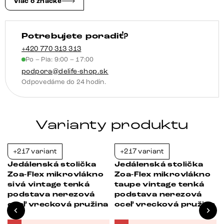
Viac o značke
pastelovo
modrá
Potrebujete poradiť?
podstava
biela
+420 770 313 313
Po – Pia: 9:00 – 17:00
otočný
podpora@delife-shop.sk
o
Odpovedáme do 24 hodín.
360°
hojdacia
funkcia
Varianty produktu
vrecková
pružina
+217 variant
+217 variant
-23%
-23%
Jedálenská stolička
Jedálenská stolička
Zoa-Flex mikrovlákno
Zoa-Flex mikrovlákno
sivá vintage tenká
taupe vintage tenká
podstava nerezová
podstava nerezová
oceľ vrecková pružina
oceľ vrecková pružina