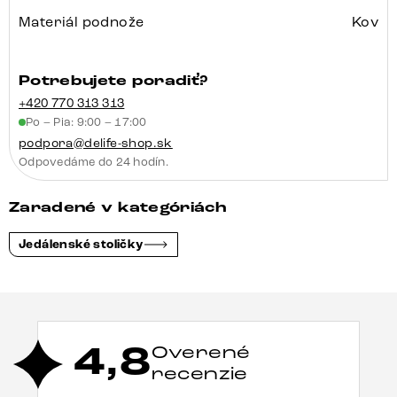
Materiál podnože
Kov
Potrebujete poradiť?
+420 770 313 313
Po – Pia: 9:00 – 17:00
podpora@delife-shop.sk
Odpovedáme do 24 hodín.
Zaradené v kategóriách
Jedálenské stoličky
4,8
Overené
recenzie