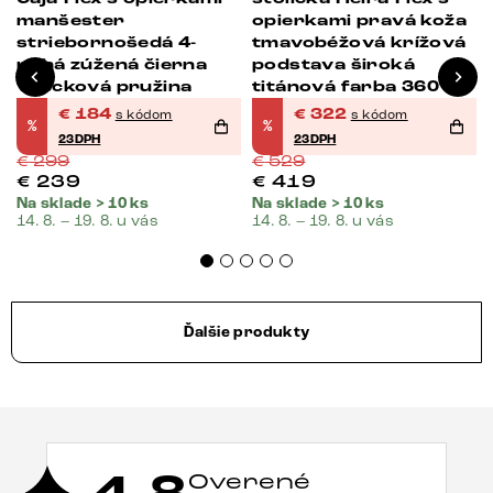
manšester
opierkami pravá koža
striebornošedá 4-
tmavobéžová krížová
nohá zúžená čierna
podstava široká
vrecková pružina
titánová farba 360°
otočná vrecková
€
184
€
322
s kódom
s kódom
%
%
pružina
23DPH
23DPH
€
299
€
529
€
239
€
419
Na sklade > 10 ks
Na sklade > 10 ks
14. 8. – 19. 8. u vás
14. 8. – 19. 8. u vás
Ďalšie produkty
Overené