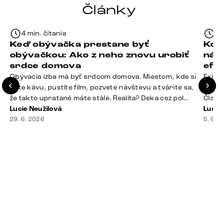
Články
4 min. čítania
Keď obývačka prestane byť
Ko
obývačkou: Ako z neho znovu urobiť
ná
srdce domova
ef
Obývacia izba má byť srdcom domova. Miestom, kde si
Exis
dáte kávu, pustíte film, pozvete návštevu a tvárite sa,
Seda
že takto upratané máte stále. Realita? Deka cez pol
Člov
sedačky, ovládač záhadne zmizol, konferenčný stolík
Lucie Neužilová
veľm
Luci
slúži ako odkladisko všetkého od účteniek po balzam
29. 6. 2026
si n
5. 6
na pery a niekde medzi vankúšmi možno žije stará
nezi
sušienka. Dobrá správa? Aj obývačka, [&hellip;]
ste
nevy