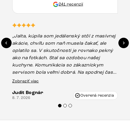
241 recenzií
„Jalta, kúpila som jedálenský stôl z masívnej
„O
akácie, chvíľu som naň musela čakať, ale
in
oplatilo sa. V skutočnosti je rovnako pekný
st
ako na fotkách. Stal sa ozdobou našej
ús
kuchyne. Komunikácia so zákazníckym
sp
servisom bola veľmi dobrá. Na spodnej časti
Es
stola bolo malé poškodenie, pravdepodobne
Zobraziť viac
16.
vzniklo pri preprave, ale vďaka pánovi
Judit Bognár
Vincze pri riešení mojej záležitosti pristúpili
Overená recenzia
8. 7. 2026
veľmi korektne. Odporúčam produkty Delife
každému.“