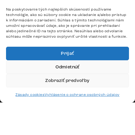
podpora@delife-shop.sk
Na poskytovanie tých najlepších skúseností používame
Odpovedáme do 24 hodín.
technológie, ako sú súbory cookie na ukladanie a/alebo prístup
k informáciám o zariadení. Súhlas s týmito technológiami nám
umožní spracovávať údaje, ako je správanie pri prehliadaní
alebo jedinečné ID na tejto stránke. Nesúhlas alebo odvolanie
Google recenzie
súhlasu môže nepriaznivo ovplyvniť určité vlastnosti a funkcie.
4,8
Prijať
Odmietnúť
Zobraziť predvoľby
Doprava
Platby
Zásady cookies
Vyhlásenie o ochrane osobných údajov
Česko
Maďarsko
Nemecko
Švajčiarsko
Francúzsko
Poľsko