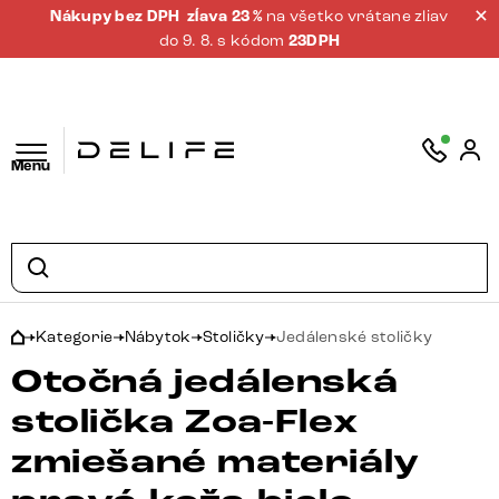
Nákupy bez DPH
zĺava 23 %
na všetko vrátane zliav
do 9. 8. s kódom
23DPH
Menu
Kategorie
Nábytok
Stoličky
Jedálenské stoličky
Otočná jedálenská
stolička Zoa-Flex
zmiešané materiály