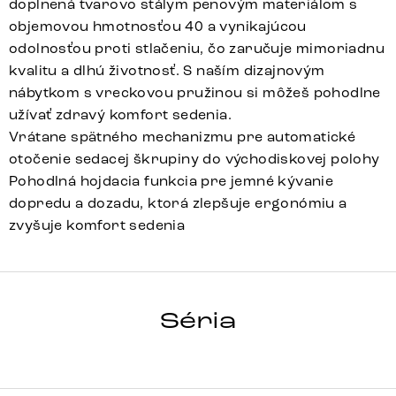
doplnená tvarovo stálym penovým materiálom s
objemovou hmotnosťou 40 a vynikajúcou
odolnosťou proti stlačeniu, čo zaručuje mimoriadnu
kvalitu a dlhú životnosť. S naším dizajnovým
nábytkom s vreckovou pružinou si môžeš pohodlne
užívať zdravý komfort sedenia.
Vrátane spätného mechanizmu pre automatické
otočenie sedacej škrupiny do východiskovej polohy
Pohodlná hojdacia funkcia pre jemné kývanie
dopredu a dozadu, ktorá zlepšuje ergonómiu a
zvyšuje komfort sedenia
ZOA-FLEX
Séria
Detail celej série