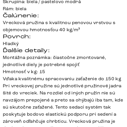
Škrupina: biela / pastelovo modrá
Rám: biela
Čalúnenie:
Vrecková pružina s kvalitnou penovou vrstvou s
objemovou hmotnosťou 40 kg/m³
Povrch:
Hladký
Ďalšie detaily:
Montážna poznámka: čiastočne zmontované,
jednotlivé diely je potrebné spojiť
Hmotnosť v kg: 15
Vďaka kvalitnému spracovaniu zaťaženie do 150 kg
Pri vreckovej pružine sú jednotlivé pružinové jadra
šité do vreciek. Na rozdiel od iných pružín nie sú
navzájom prepojené a preto sa ohýbajú iba tam, kde
sú skutočne zaťažené. Tento sedací systém tak
poskytuje bodovo elastickú podporu pri sedení a
zároveň odľahčuje chrbticu. Vrecková pružina je