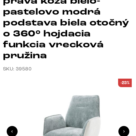
pravá koža bielo-
pastelovo modrá
podstava biela otočný
o 360° hojdacia
funkcia vrecková
pružina
SKU: 39580
-23%