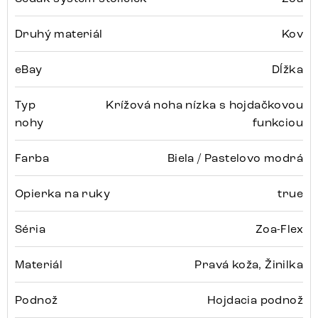
Druhý materiál
Kov
eBay
Dĺžka
Typ
Krížová noha nízka s hojdačkovou
nohy
funkciou
Farba
Biela / Pastelovo modrá
Opierka na ruky
true
Séria
Zoa-Flex
Materiál
Pravá koža, Žinilka
Podnož
Hojdacia podnož