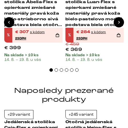
stolička Abelia-Flex s
stolička Luan-Flex s
opierkami zmiešané
opierkami zmiešané
materiály pravá koža
materiály pravá koža
bielo-strieborno sivá
bielo-pastelovo modrá
podstava biela otočná
podstava biela otočná
360° s hojdacou
o 360° s hojdacou
€
307
€
284
s kódom
s kódom
%
%
funkciou
funkciou
23DPH
23DPH
€
459
€
399
€
369
Na sklade > 10 ks
Na sklade > 10 ks
14. 8. – 19. 8. u vás
14. 8. – 19. 8. u vás
Naposledy prezerané
produkty
+29 variant
+245 variant
-38%
-39%
Jedálenská stolička
Otočná jedálenská
Caja-Flex s opierkami
stolička Heira-Flex s