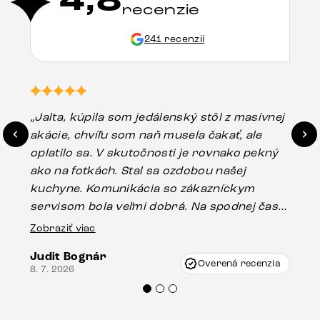
4,8
recenzie
241 recenzií
„Jalta, kúpila som jedálenský stôl z masívnej
„O
akácie, chvíľu som naň musela čakať, ale
in
oplatilo sa. V skutočnosti je rovnako pekný
st
ako na fotkách. Stal sa ozdobou našej
ús
kuchyne. Komunikácia so zákazníckym
sp
servisom bola veľmi dobrá. Na spodnej časti
Es
stola bolo malé poškodenie, pravdepodobne
Zobraziť viac
16.
vzniklo pri preprave, ale vďaka pánovi
Judit Bognár
Vincze pri riešení mojej záležitosti pristúpili
Overená recenzia
8. 7. 2026
veľmi korektne. Odporúčam produkty Delife
každému.“