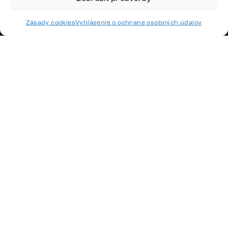
SLEDUJTE NÁS
Zásady cookies
Vyhlásenie o ochrane osobných údajov
Potrebujete radu? Ozvite sa.
+420 770 313 313
Po – Pia: 9:00 – 17:00
podpora@delife-shop.sk
Odpovedáme do 24 hodín.
Google recenzie
4,8
Doprava