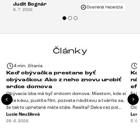
Judit Bognár
Vincze pri riešení mojej záležitosti pristúpili
Overená recenzia
8. 7. 2026
veľmi korektne. Odporúčam produkty Delife
každému.“
Články
4 min. čítania
Keď obývačka prestane byť
Ko
obývačkou: Ako z neho znovu urobiť
ná
srdce domova
ef
Obývacia izba má byť srdcom domova. Miestom, kde si
Exis
dáte kávu, pustíte film, pozvete návštevu a tvárite sa,
Seda
že takto upratané máte stále. Realita? Deka cez pol
Člov
sedačky, ovládač záhadne zmizol, konferenčný stolík
Lucie Neužilová
veľm
Luci
slúži ako odkladisko všetkého od účteniek po balzam
29. 6. 2026
si n
5. 6
na pery a niekde medzi vankúšmi možno žije stará
nezi
sušienka. Dobrá správa? Aj obývačka, [&hellip;]
ste