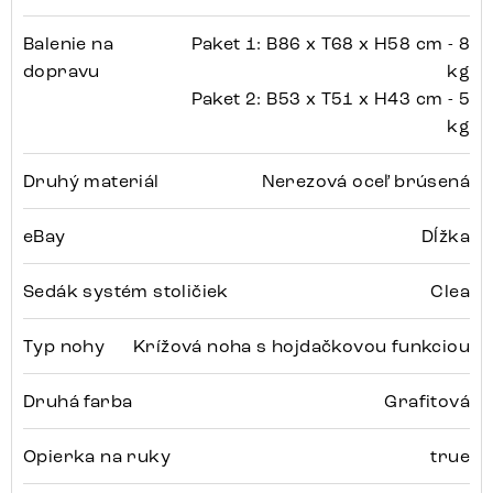
Balenie na
Paket 1: B86 x T68 x H58 cm - 8
dopravu
kg
Paket 2: B53 x T51 x H43 cm - 5
kg
Druhý materiál
Nerezová oceľ brúsená
eBay
Dĺžka
Sedák systém stoličiek
Clea
Typ nohy
Krížová noha s hojdačkovou funkciou
Druhá farba
Grafitová
Opierka na ruky
true