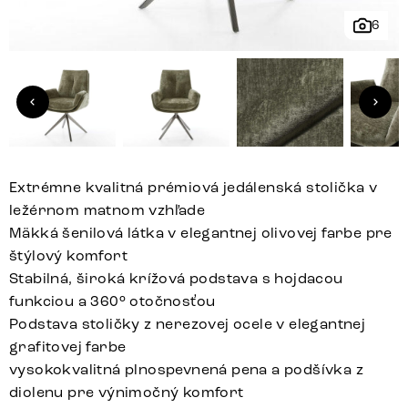
6
Extrémne kvalitná prémiová jedálenská stolička v
ležérnom matnom vzhľade
Mäkká šenilová látka v elegantnej olivovej farbe pre
štýlový komfort
Stabilná, široká krížová podstava s hojdacou
funkciou a 360° otočnosťou
Podstava stoličky z nerezovej ocele v elegantnej
grafitovej farbe
vysokokvalitná plnospevnená pena a podšívka z
diolenu pre výnimočný komfort