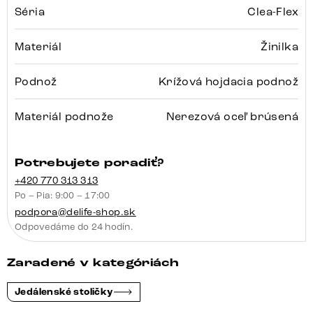
Séria
Clea-Flex
Materiál
Žinilka
Podnož
Krížová hojdacia podnož
Materiál podnože
Nerezová oceľ brúsená
Potrebujete poradiť?
+420 770 313 313
Po – Pia: 9:00 – 17:00
podpora@delife-shop.sk
Odpovedáme do 24 hodín.
Zaradené v kategóriách
Jedálenské stoličky