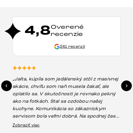
4,8
Overené
recenzie
241 recenzií
„Jalta, kúpila som jedálenský stôl z masívnej
„O
akácie, chvíľu som naň musela čakať, ale
in
oplatilo sa. V skutočnosti je rovnako pekný
st
ako na fotkách. Stal sa ozdobou našej
ús
kuchyne. Komunikácia so zákazníckym
sp
servisom bola veľmi dobrá. Na spodnej časti
Es
stola bolo malé poškodenie, pravdepodobne
Zobraziť viac
16.
vzniklo pri preprave, ale vďaka pánovi