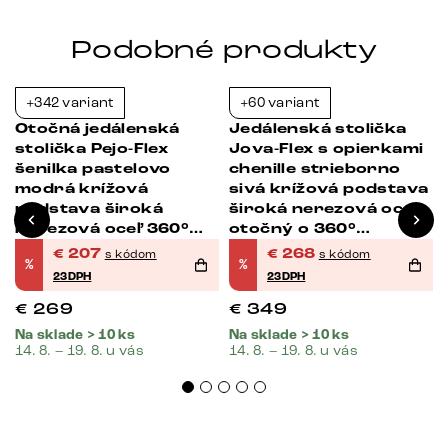
Podobné produkty
+342 variant
+60 variant
-23%
-23%
Otočná jedálenská
Jedálenská stolička
stolička Pejo-Flex
Jova-Flex s opierkami
šenilka pastelovo
chenille strieborno
modrá krížová
sivá krížová podstava
podstava široká
široká nerezová oceľ
nerezová oceľ 360°
otočný o 360°
otočná hojdacia
hojdacia funkcia
€
207
€
268
s kódom
s kódom
%
%
funkcia vrecková
vrecková pružina
23DPH
23DPH
pružina
€
269
€
349
Na sklade > 10 ks
Na sklade > 10 ks
14. 8. – 19. 8. u vás
14. 8. – 19. 8. u vás