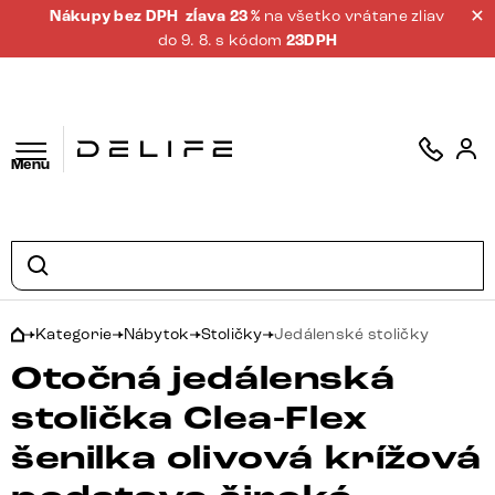
Nákupy bez DPH
zĺava 23 %
na všetko vrátane zliav
do 9. 8. s kódom
23DPH
Menu
Kategorie
Nábytok
Stoličky
Jedálenské stoličky
Otočná jedálenská
stolička Clea-Flex
šenilka olivová krížová