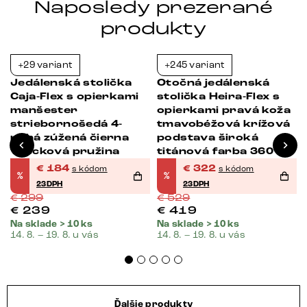
Naposledy prezerané
produkty
+29 variant
+245 variant
-38%
-39%
Jedálenská stolička
Otočná jedálenská
Caja-Flex s opierkami
stolička Heira-Flex s
manšester
opierkami pravá koža
striebornošedá 4-
tmavobéžová krížová
nohá zúžená čierna
podstava široká
vrecková pružina
titánová farba 360°
otočná vrecková
€
184
€
322
s kódom
s kódom
%
%
pružina
23DPH
23DPH
€
299
€
529
€
239
€
419
Na sklade > 10 ks
Na sklade > 10 ks
14. 8. – 19. 8. u vás
14. 8. – 19. 8. u vás
Ďalšie produkty