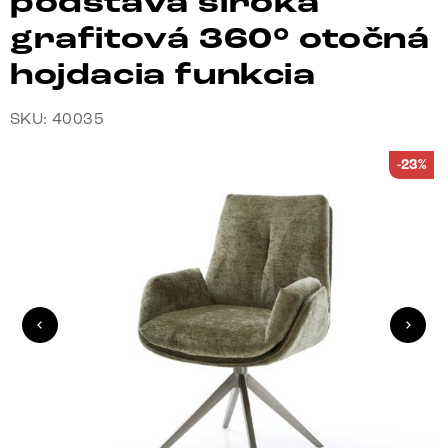
podstava široká
grafitová 360° otočná
hojdacia funkcia
SKU: 40035
-23%