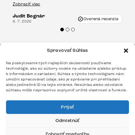
stola bolo malé poškodenie, pravdepodobne
Zobraziť viac
16.
vzniklo pri preprave, ale vďaka pánovi
Judit Bognár
Vincze pri riešení mojej záležitosti pristúpili
Overená recenzia
8. 7. 2026
veľmi korektne. Odporúčam produkty Delife
každému.“
Spravovať Súhlas
MENU
Na poskytovanie tých najlepších skúseností používame
technológie, ako sú súbory cookie na ukladanie a/alebo prístup
Sedačky
k informáciám o zariadení. Súhlas s týmito technológiami nám
umožní spracovávať údaje, ako je správanie pri prehliadaní
Stoličky
alebo jedinečné ID na tejto stránke. Nesúhlas alebo odvolanie
súhlasu môže nepriaznivo ovplyvniť určité vlastnosti a funkcie.
Postele
Stoly
Prijať
Odmietnúť
DÔLEŽITÉ ODKAZY
Zobraziť predvoľby