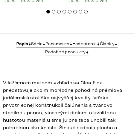
14. 8. – 19. 8. u vás
14. 8. – 19. 8. u vás
Popis
Séria
Parametre
Hodnotenie
Články
Podobné produkty
V ležérnom matnom vzhľade sa Clea-Flex
predstavuje ako mimoriadne pohodlná prémiová
jedálenská stolička najvyššej kvality. Vďaka
prvotriednej konštrukcii čalúnenia s tvarovo
stabilnou penou, viacerými diolami a kvalitnou
hustotou materiálu sme ju pre teba urobili tak
pohodlnou ako kreslo. Široká sedacia plocha a