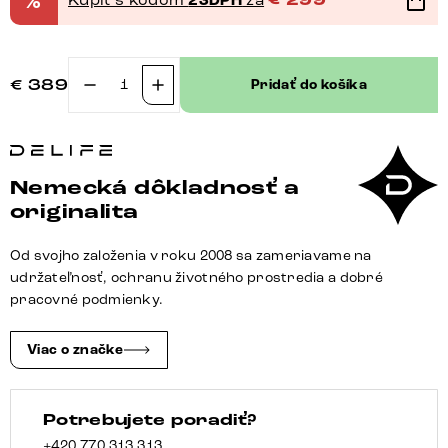
%
23DPH
€
299
€
389
Pridať do košíka
množstvo
Otočná
jedálenská
stolička
Nemecká dôkladnosť a
Clea-
originalita
Flex
šenilka
Od svojho založenia v roku 2008 sa zameriavame na
olivová
udržateľnosť, ochranu životného prostredia a dobré
krížová
pracovné podmienky.
podstava
široká
Viac o značke
grafitová
360°
Potrebujete poradiť?
otočná
hojdacia
+420 770 313 313