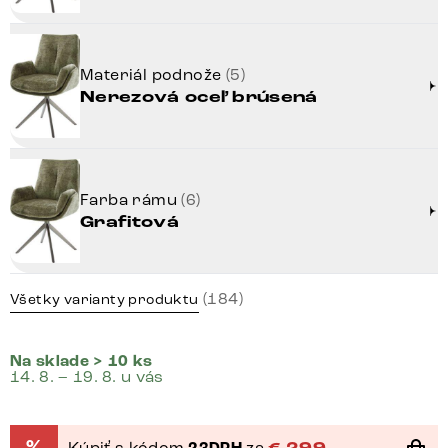
Materiál podnože
(5)
Nerezová oceľ brúsená
Farba rámu
(6)
Grafitová
(184)
Všetky varianty produktu
Na sklade > 10 ks
14. 8. – 19. 8. u vás
Kúpiť s kódom
za