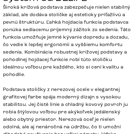
Široká krížová podstava zabezpečuje nielen stabilný
základ, ale dodáva stoličke aj esteticky príťažlivú a
pevnú štruktúru. Ľahká hojdacia funkcia podstavca
ponúka sediacemu príjemný zážitok zo sedenia. Táto
funkcia umožňuje jemné kývanie dopredu a dozadu,
čo vedie k lepšej ergonómii a vyššiemu komfortu
sedenia. Kombinácia robustnej krížovej podstavy a
pohodlnej hojdacej funkcie robí túto stoličku
ideálnou voľbou pre každého, kto si cení kvalitu a
pohodlie.
Podstava stoličky z nerezovej ocele v elegantnej
grafitovej farbe spája moderný dizajn s vysokou
stabilitou. Jej čisté línie a chladný kovový povrch ju
robia štýlovou voľbou pre akýkoľvek jedálenský
alebo obytný priestor. Nerezová oceľ je nielen
odolná, ale aj nenáročná na údržbu, čo ti umožní