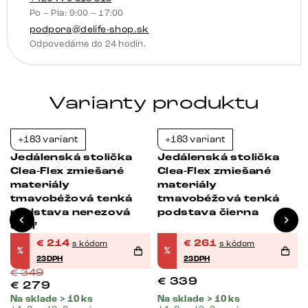
Po – Pia: 9:00 – 17:00
funkcia
podpora@delife-shop.sk
Odpovedáme do 24 hodín.
Varianty produktu
+183 variant
+183 variant
-39%
-23%
Jedálenská stolička
Jedálenská stolička
Clea-Flex zmiešané
Clea-Flex zmiešané
materiály
materiály
tmavobéžová tenká
tmavobéžová tenká
podstava nerezová
podstava čierna
oceľ
€
214
€
261
s kódom
s kódom
%
%
23DPH
23DPH
€
349
€
339
€
279
Na sklade > 10 ks
Na sklade > 10 ks