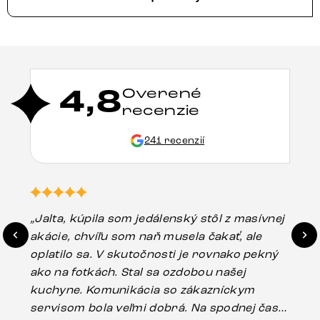
4,8
Overené
recenzie
241 recenzií
„Jalta, kúpila som jedálenský stôl z masívnej
„O
akácie, chvíľu som naň musela čakať, ale
in
oplatilo sa. V skutočnosti je rovnako pekný
st
ako na fotkách. Stal sa ozdobou našej
ús
kuchyne. Komunikácia so zákazníckym
sp
servisom bola veľmi dobrá. Na spodnej časti
Es