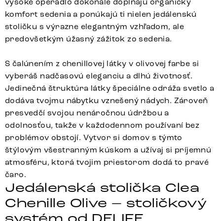
vysoké operadlo dokonale dopĺňajú organický
komfort sedenia a ponúkajú ti nielen jedálenskú
stoličku s výrazne elegantným vzhľadom, ale
predovšetkým úžasný zážitok zo sedenia.
S čalúnením z chenillovej látky v olivovej farbe si
vyberáš nadčasovú eleganciu a dlhú životnosť.
Jedinečná štruktúra látky špeciálne odráža svetlo a
dodáva tvojmu nábytku vznešený nádych. Zároveň
presvedčí svojou nenáročnou údržbou a
odolnosťou, takže v každodennom používaní bez
problémov obstojí. Vytvor si domov s týmto
štýlovým všestranným kúskom a užívaj si príjemnú
atmosféru, ktorá tvojim priestorom dodá to pravé
čaro.
Jedálenská stolička Clea
Chenille Olive – stoličkový
systém od DELIFE