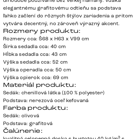
dlhodobé používanie bez veľkej námahy. Vďaka
elegantnému grafitovému odtieňu sa podstava
ľahko začlení do rôznych štýlov zariadenia a pritom
vytvára decentný, no zároveň výrazný akcent.
Rozmery produktu:
Rozmery cca: Š68 x H63 x V99 cm
Šírka sedadla cca: 40 cm
Hĺbka sedadla cca: 43 cm
Výška sedadla cca: 52 cm
Výška operadla cca: 50 cm
Výška opierok cca: 69 cm
Materiál produktu:
Sedák: chenillová látka (100 % polyester)
Podstava: nerezová oceľ kefovaná
Farba produktu:
Sedák: olivová
Podstava: grafitová
Čalúnenie:
3
kvalitná celopenná doska s hustotou 40 kg/m
s