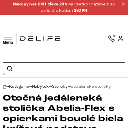
Nákupy bez DPH
zĺava 23 %
na všetko vrátane zliav
do 9. 8. s kódom
23DPH
Menu
Kategorie
Nábytok
Stoličky
Jedálenské stoličky
Otočná jedálenská
stolička Abelia-Flex s
opierkami bouclé biela