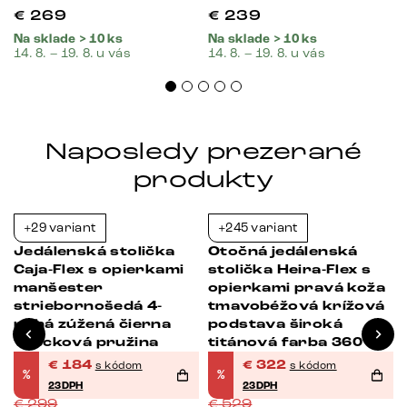
€
269
€
239
Na sklade > 10 ks
Na sklade > 10 ks
14. 8. – 19. 8. u vás
14. 8. – 19. 8. u vás
Naposledy prezerané
produkty
+29 variant
+245 variant
-38%
-39%
Jedálenská stolička
Otočná jedálenská
Caja-Flex s opierkami
stolička Heira-Flex s
manšester
opierkami pravá koža
striebornošedá 4-
tmavobéžová krížová
nohá zúžená čierna
podstava široká
vrecková pružina
titánová farba 360°
otočná vrecková
€
184
€
322
s kódom
s kódom
%
%
pružina
23DPH
23DPH
€
299
€
529