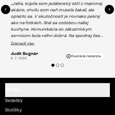
„Jalta, kúpila som jedálenský stôl z masívnej
„O
akácie, chvíľu som naň musela čakať, ale
in
oplatilo sa. V skutočnosti je rovnako pekný
st
ako na fotkách. Stal sa ozdobou našej
ús
kuchyne. Komunikácia so zákazníckym
sp
servisom bola veľmi dobrá. Na spodnej časti
Es
stola bolo malé poškodenie, pravdepodobne
Zobraziť viac
16.
vzniklo pri preprave, ale vďaka pánovi
Judit Bognár
Vincze pri riešení mojej záležitosti pristúpili
Overená recenzia
8. 7. 2026
veľmi korektne. Odporúčam produkty Delife
každému.“
MENU
Sedačky
Stoličky