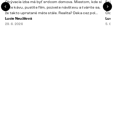
Obývacia izba má byť srdcom domova. Miestom, kde si
Exis
dáte kávu, pustíte film, pozvete návštevu a tvárite sa,
Seda
že takto upratané máte stále. Realita? Deka cez pol
Člov
sedačky, ovládač záhadne zmizol, konferenčný stolík
Lucie Neužilová
veľm
Luci
slúži ako odkladisko všetkého od účteniek po balzam
29. 6. 2026
si n
5. 6
na pery a niekde medzi vankúšmi možno žije stará
nezi
sušienka. Dobrá správa? Aj obývačka, [&hellip;]
ste
nevy