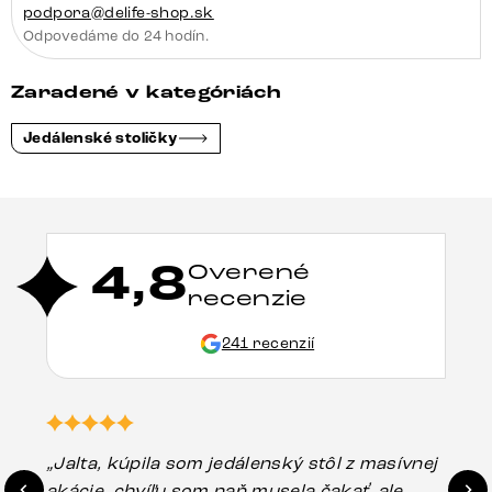
podpora@delife-shop.sk
Odpovedáme do 24 hodín.
Zaradené v kategóriách
Jedálenské stoličky
4,8
Overené
recenzie
241 recenzií
„Jalta, kúpila som jedálenský stôl z masívnej
„O
akácie, chvíľu som naň musela čakať, ale
in