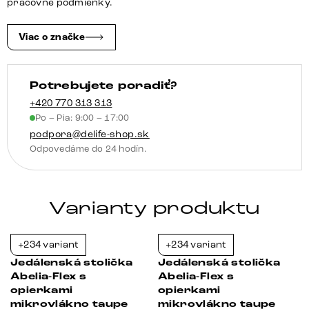
bouclé
pracovné podmienky.
biela
krížová
Viac o značke
podstava
široká
Potrebujete poradiť?
čierna
otočná
+420 770 313 313
Po – Pia: 9:00 – 17:00
o
podpora@delife-shop.sk
360°
Odpovedáme do 24 hodín.
s
hojdacou
funkciou
Varianty produktu
+234 variant
+234 variant
-38%
-23%
Jedálenská stolička
Jedálenská stolička
Abelia-Flex s
Abelia-Flex s
opierkami
opierkami
mikrovlákno taupe
mikrovlákno taupe