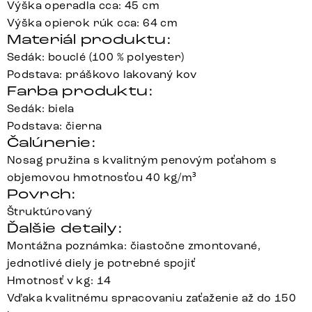
Výška operadla cca: 45 cm
Výška opierok rúk cca: 64 cm
Materiál produktu:
Sedák: bouclé (100 % polyester)
Podstava: práškovo lakovaný kov
Farba produktu:
Sedák: biela
Podstava: čierna
Čalúnenie:
Nosag pružina s kvalitným penovým poťahom s
objemovou hmotnosťou 40 kg/m³
Povrch:
Štruktúrovaný
Ďalšie detaily:
Montážna poznámka: čiastočne zmontované,
jednotlivé diely je potrebné spojiť
Hmotnosť v kg: 14
Vďaka kvalitnému spracovaniu zaťaženie až do 150