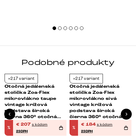
Podobné produkty
+217 variant
+217 variant
-23%
-23%
Otočná jedálenská
Otočná jedálenská
stolička Zoa-Flex
stolička Zoa-Flex
a
mikrovlákno taupe
mikrovlákno sivá
vintage krížová
vintage krížová
podstava široká
podstava široká
čierna 360° otočná
čierna 360° otočná
hojdacia funkcia
hojdacia funkcia
€
207
€
184
s kódom
s kódom
%
%
vrecková pružina
vrecková pružina
23DPH
23DPH