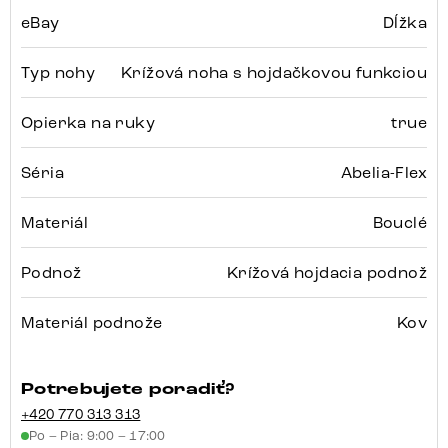
eBay
Dĺžka
Typ nohy
Krížová noha s hojdačkovou funkciou
Opierka na ruky
true
Séria
Abelia-Flex
Materiál
Bouclé
Podnož
Krížová hojdacia podnož
Materiál podnože
Kov
Potrebujete poradiť?
+420 770 313 313
Po – Pia: 9:00 – 17:00