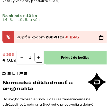
(235)
Všetky varianty produktu
Na sklade > 10 ks
14. 8. – 19. 8. u vás
%
Kúpiť s kódom
23DPH
za
€
245
€
399
Pridať do košíka
€
319
množstvo
Otočná
jedálenská
stolička
Nemecká dôkladnosť a
Abelia-
originalita
Flex
s
Od svojho založenia v roku 2008 sa zameriavame na
opierkami
udržateľnosť, ochranu životného prostredia a dobré