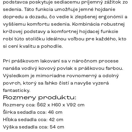
podstavca poskytuje sediacemu príjemný zážitok zo
sedenia. Táto funkcia umožňuje jemné hojdanie
dopredu a dozadu, čo vedie k zlepšenej ergonómii a
vyššiemu komfortu sedenia. Kombinácia robustnej
krížovej podstavy a komfortnej hojdacej funkcie
robí túto stoličku ideálnou voľbou pre každého, kto
si cení kvalitu a pohodlie.
Pri práškovom lakovaní sa v náročnom procese
nanáša vodivý kovový povlak s práškovou farbou.
Výsledkom je mimoriadne rovnomerný a odolný
povrch, ktorý sa ľahko čistí a navyše vyzerá
fantasticky.
Rozmery produktu:
Rozmery cca: Š62 x H60 x V92 cm
Šírka sedadla cca: 46 cm
Hĺbka sedadla cca: 42 cm
Výška sedadla cca: 54 cm