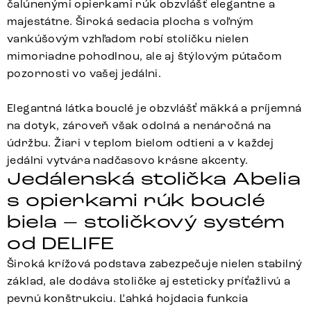
čalúnenými opierkami rúk obzvlášť elegantne a
majestátne. Široká sedacia plocha s voľným
vankúšovým vzhľadom robí stoličku nielen
mimoriadne pohodlnou, ale aj štýlovým pútačom
pozornosti vo vašej jedálni.
Elegantná látka bouclé je obzvlášť mäkká a príjemná
na dotyk, zároveň však odolná a nenáročná na
údržbu. Žiari v teplom bielom odtieni a v každej
jedálni vytvára nadčasovo krásne akcenty.
Jedálenská stolička Abelia
s opierkami rúk bouclé
biela – stoličkový systém
od DELIFE
Široká krížová podstava zabezpečuje nielen stabilný
základ, ale dodáva stoličke aj esteticky príťažlivú a
pevnú konštrukciu. Ľahká hojdacia funkcia