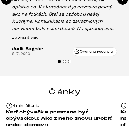
oplatilo sa. V skutočnosti je rovnako pekný
st
ako na fotkách. Stal sa ozdobou našej
ús
kuchyne. Komunikácia so zákazníckym
sp
servisom bola veľmi dobrá. Na spodnej časti
Es
stola bolo malé poškodenie, pravdepodobne
Zobraziť viac
16.
vzniklo pri preprave, ale vďaka pánovi
Judit Bognár
Vincze pri riešení mojej záležitosti pristúpili
Overená recenzia
8. 7. 2026
veľmi korektne. Odporúčam produkty Delife
každému.“
Články
4 min. čítania
Keď obývačka prestane byť
Ko
obývačkou: Ako z neho znovu urobiť
ná
srdce domova
ef