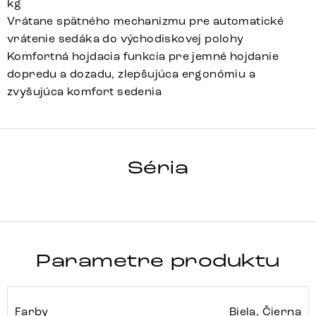
kg
Vrátane spätného mechanizmu pre automatické
vrátenie sedáka do východiskovej polohy
Komfortná hojdacia funkcia pre jemné hojdanie
dopredu a dozadu, zlepšujúca ergonómiu a
zvyšujúca komfort sedenia
ABELIA-FLEX
Séria
Detail celej série
Parametre produktu
Farby
Biela, Čierna