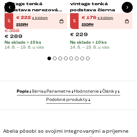
vintage tenká
vintage tenká
podstava nerezová
podstava čierna
oceľ
€
222
€
176
s kódom
s kódom
%
%
23DPH
23DPH
€
359
€
229
€
289
Na sklade > 10 ks
Na sklade > 10 ks
14. 8. – 19. 8. u vás
14. 8. – 19. 8. u vás
Popis
Séria
Parametre
Hodnotenie
Články
Podobné produkty
Abelia pôsobí so svojimi integrovanými a príjemne