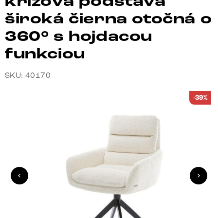
krížová podstava
široká čierna otočná o
360° s hojdacou
funkciou
SKU: 40170
-39%