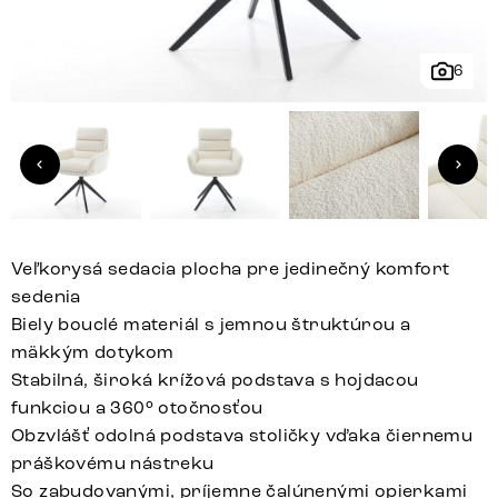
6
Veľkorysá sedacia plocha pre jedinečný komfort
sedenia
Biely bouclé materiál s jemnou štruktúrou a
mäkkým dotykom
Stabilná, široká krížová podstava s hojdacou
funkciou a 360° otočnosťou
Obzvlášť odolná podstava stoličky vďaka čiernemu
práškovému nástreku
So zabudovanými, príjemne čalúnenými opierkami