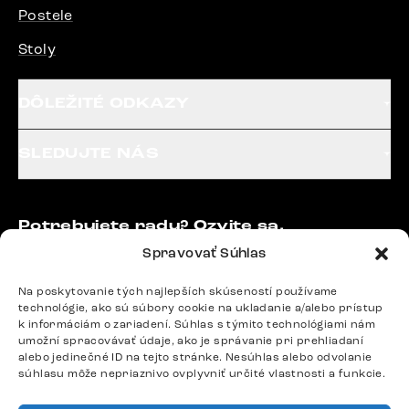
Postele
Stoly
DÔLEŽITÉ ODKAZY
SLEDUJTE NÁS
Potrebujete radu? Ozvite sa.
+420 770 313 313
Spravovať Súhlas
Po – Pia: 9:00 – 17:00
podpora@delife-shop.sk
Na poskytovanie tých najlepších skúseností používame
technológie, ako sú súbory cookie na ukladanie a/alebo prístup
Odpovedáme do 24 hodín.
k informáciám o zariadení. Súhlas s týmito technológiami nám
umožní spracovávať údaje, ako je správanie pri prehliadaní
alebo jedinečné ID na tejto stránke. Nesúhlas alebo odvolanie
súhlasu môže nepriaznivo ovplyvniť určité vlastnosti a funkcie.
Google recenzie
4,8