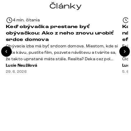
Články
4 min. čítania
Keď obývačka prestane byť
Ko
obývačkou: Ako z neho znovu urobiť
ná
srdce domova
ef
Obývacia izba má byť srdcom domova. Miestom, kde si
Exis
dáte kávu, pustíte film, pozvete návštevu a tvárite sa,
Seda
že takto upratané máte stále. Realita? Deka cez pol
Člov
sedačky, ovládač záhadne zmizol, konferenčný stolík
Lucie Neužilová
veľm
Luci
slúži ako odkladisko všetkého od účteniek po balzam
29. 6. 2026
si n
5. 6
na pery a niekde medzi vankúšmi možno žije stará
nezi
sušienka. Dobrá správa? Aj obývačka, [&hellip;]
ste
nevy