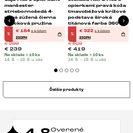
manšester
opierkami pravá koža
striebornošedá 4-
tmavobéžová krížová
nohá zúžená čierna
podstava široká
vrecková pružina
titánová farba 360°
otočná vrecková
€
184
€
322
s kódom
s kódom
%
%
pružina
23DPH
23DPH
€
299
€
529
€
239
€
419
Na sklade > 10 ks
Na sklade > 10 ks
14. 8. – 19. 8. u vás
14. 8. – 19. 8. u vás
Ďalšie produkty
Overené