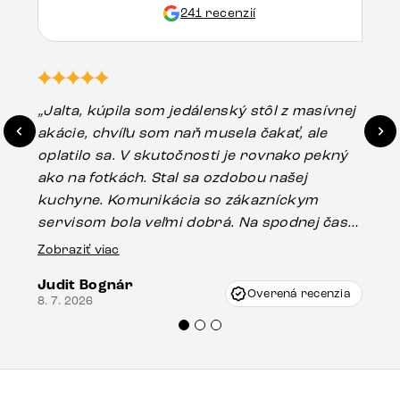
241 recenzií
„Jalta, kúpila som jedálenský stôl z masívnej
„O
akácie, chvíľu som naň musela čakať, ale
in
oplatilo sa. V skutočnosti je rovnako pekný
st
ako na fotkách. Stal sa ozdobou našej
ús
kuchyne. Komunikácia so zákazníckym
sp
servisom bola veľmi dobrá. Na spodnej časti
Es
stola bolo malé poškodenie, pravdepodobne
Zobraziť viac
16.
vzniklo pri preprave, ale vďaka pánovi
Judit Bognár
Vincze pri riešení mojej záležitosti pristúpili
Overená recenzia
8. 7. 2026
veľmi korektne. Odporúčam produkty Delife
každému.“