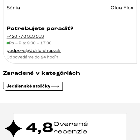
Séria
Clea-Flex
Potrebujete poradiť?
+420 770 313 313
Po – Pia: 9:00 – 17:00
podpora@delife-shop.sk
Odpovedáme do 24 hodín.
Zaradené v kategóriách
Jedálenské stoličky
4,8
Overené
recenzie