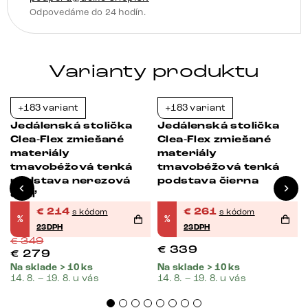
Odpovedáme do 24 hodín.
Varianty produktu
+183 variant
+183 variant
-39%
-23%
Jedálenská stolička
Jedálenská stolička
Clea-Flex zmiešané
Clea-Flex zmiešané
materiály
materiály
tmavobéžová tenká
tmavobéžová tenká
podstava nerezová
podstava čierna
oceľ
€
214
€
261
s kódom
s kódom
%
%
23DPH
23DPH
€
349
€
339
€
279
Na sklade > 10 ks
Na sklade > 10 ks
14. 8. – 19. 8. u vás
14. 8. – 19. 8. u vás