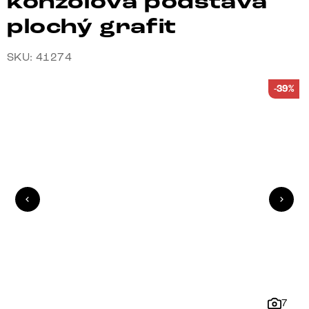
konzolová podstava
plochý grafit
SKU: 41274
-39%
7