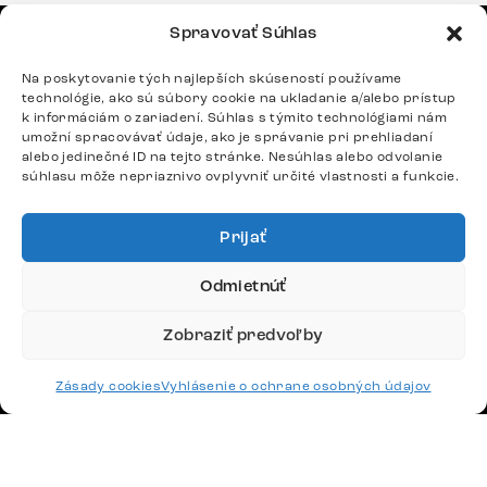
Spravovať Súhlas
MENU
Na poskytovanie tých najlepších skúseností používame
Sedačky
technológie, ako sú súbory cookie na ukladanie a/alebo prístup
k informáciám o zariadení. Súhlas s týmito technológiami nám
umožní spracovávať údaje, ako je správanie pri prehliadaní
Stoličky
alebo jedinečné ID na tejto stránke. Nesúhlas alebo odvolanie
súhlasu môže nepriaznivo ovplyvniť určité vlastnosti a funkcie.
Postele
Stoly
Prijať
DÔLEŽITÉ ODKAZY
Odmietnúť
Zobraziť predvoľby
SLEDUJTE NÁS
Zásady cookies
Vyhlásenie o ochrane osobných údajov
Potrebujete radu? Ozvite sa.
+420 770 313 313
Po – Pia: 9:00 – 17:00