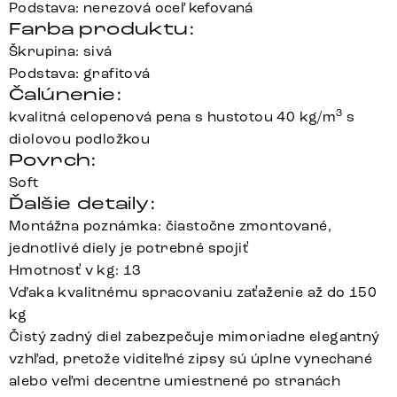
Podstava: nerezová oceľ kefovaná
Farba produktu:
Škrupina: sivá
Podstava: grafitová
Čalúnenie:
3
kvalitná celopenová pena s hustotou 40 kg/m
s
diolovou podložkou
Povrch:
Soft
Ďalšie detaily:
Montážna poznámka: čiastočne zmontované,
jednotlivé diely je potrebné spojiť
Hmotnosť v kg: 13
Vďaka kvalitnému spracovaniu zaťaženie až do 150
kg
Čistý zadný diel zabezpečuje mimoriadne elegantný
vzhľad, pretože viditeľné zipsy sú úplne vynechané
alebo veľmi decentne umiestnené po stranách
Clea-Flex