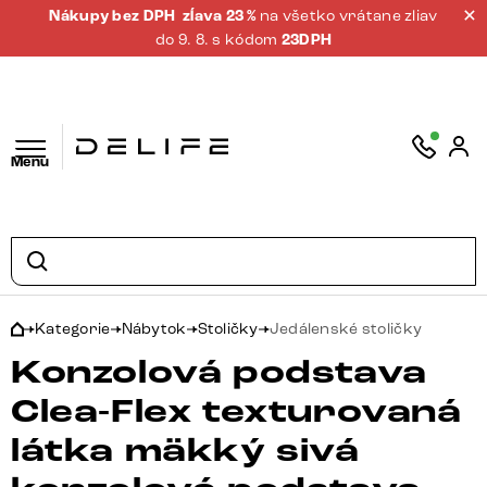
Nákupy bez DPH
zĺava 23 %
na všetko vrátane zliav
do 9. 8. s kódom
23DPH
Menu
Kategorie
Nábytok
Stoličky
Jedálenské stoličky
Konzolová podstava
Clea-Flex texturovaná
látka mäkký sivá