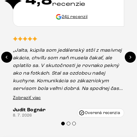
4,8
recenzie
241 recenzií
„Jalta, kúpila som jedálenský stôl z masívnej
„O
akácie, chvíľu som naň musela čakať, ale
in
oplatilo sa. V skutočnosti je rovnako pekný
st
ako na fotkách. Stal sa ozdobou našej
ús
kuchyne. Komunikácia so zákazníckym
sp
servisom bola veľmi dobrá. Na spodnej časti
Es
stola bolo malé poškodenie, pravdepodobne
Zobraziť viac
16.
vzniklo pri preprave, ale vďaka pánovi
Judit Bognár
Vincze pri riešení mojej záležitosti pristúpili
Overená recenzia
8. 7. 2026
veľmi korektne. Odporúčam produkty Delife
každému.“