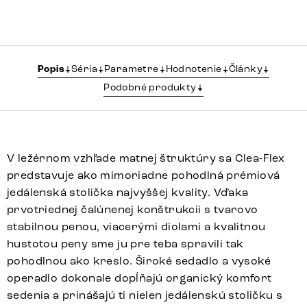
Popis
Séria
Parametre
Hodnotenie
Články
Podobné produkty
V ležérnom vzhľade matnej štruktúry sa Clea-Flex
predstavuje ako mimoriadne pohodlná prémiová
jedálenská stolička najvyššej kvality. Vďaka
prvotriednej čalúnenej konštrukcii s tvarovo
stabilnou penou, viacerými diolami a kvalitnou
hustotou peny sme ju pre teba spravili tak
pohodlnou ako kreslo. Široké sedadlo a vysoké
operadlo dokonale dopĺňajú organický komfort
sedenia a prinášajú ti nielen jedálenskú stoličku s