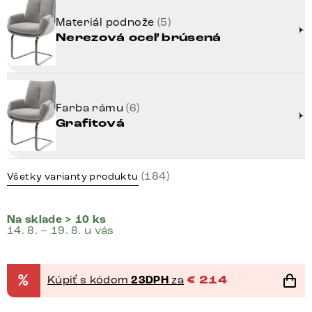
Materiál podnože
(5)
Nerezová oceľ brúsená
Farba rámu
(6)
Grafitová
(184)
Všetky varianty produktu
Na sklade > 10 ks
14. 8. – 19. 8. u vás
%
Kúpiť s kódom
23DPH
za
€
214