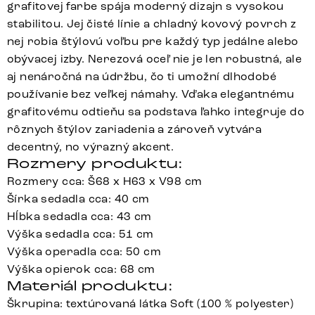
grafitovej farbe spája moderný dizajn s vysokou
stabilitou. Jej čisté línie a chladný kovový povrch z
nej robia štýlovú voľbu pre každý typ jedálne alebo
obývacej izby. Nerezová oceľ nie je len robustná, ale
aj nenáročná na údržbu, čo ti umožní dlhodobé
používanie bez veľkej námahy. Vďaka elegantnému
grafitovému odtieňu sa podstava ľahko integruje do
rôznych štýlov zariadenia a zároveň vytvára
decentný, no výrazný akcent.
Rozmery produktu:
Rozmery cca: Š68 x H63 x V98 cm
Šírka sedadla cca: 40 cm
Hĺbka sedadla cca: 43 cm
Výška sedadla cca: 51 cm
Výška operadla cca: 50 cm
Výška opierok cca: 68 cm
Materiál produktu:
Škrupina: textúrovaná látka Soft (100 % polyester)