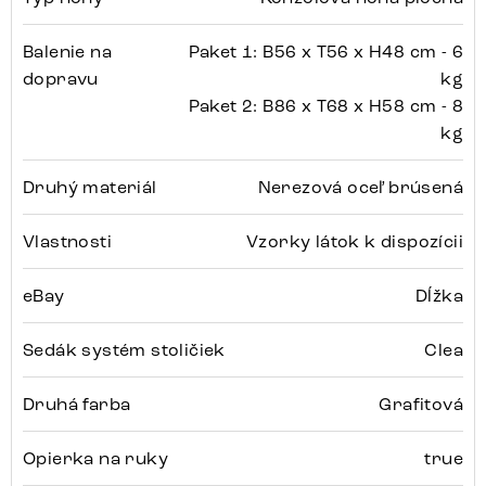
Balenie na
Paket 1: B56 x T56 x H48 cm - 6
dopravu
kg
Paket 2: B86 x T68 x H58 cm - 8
kg
Druhý materiál
Nerezová oceľ brúsená
Vlastnosti
Vzorky látok k dispozícii
eBay
Dĺžka
Sedák systém stoličiek
Clea
Druhá farba
Grafitová
Opierka na ruky
true