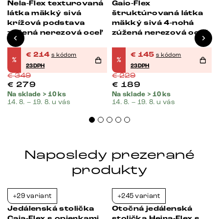
Nela-Flex texturovaná
Gaio-Flex
látka mäkký sivá
štruktúrovaná látka
krížová podstava
mäkký sivá 4-nohá
zúžená nerezová oceľ
zúžená nerezová oceľ
a
€
214
€
145
s kódom
s kódom
%
%
23DPH
23DPH
€
349
€
229
€
279
€
189
Na sklade > 10 ks
Na sklade > 10 ks
14. 8. – 19. 8. u vás
14. 8. – 19. 8. u vás
Naposledy prezerané
produkty
+29 variant
+245 variant
-38%
-39%
Jedálenská stolička
Otočná jedálenská
Caja-Flex s opierkami
stolička Heira-Flex s