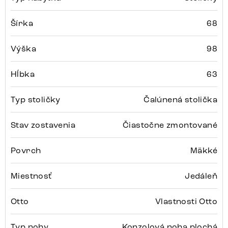
Šírka
68
Výška
98
Hĺbka
63
Typ stoličky
Čalúnená stolička
Stav zostavenia
Čiastočne zmontované
Povrch
Mäkké
Miestnosť
Jedáleň
Otto
Vlastnosti Otto
Typ nohy
Konzolová noha plochá