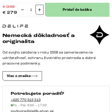
€
349
Pridať do košíka
€
279
množstvo
Konzolová
podstava
Clea-
Nemecká dôkladnosť a
Flex
originalita
texturovaná
látka
Od svojho založenia v roku 2008 sa zameriavame na
mäkký
udržateľnosť, ochranu životného prostredia a dobré
sivá
pracovné podmienky.
konzolová
podstava
Viac o značke
plochý
grafit
Potrebujete poradiť?
+420 770 313 313
Po – Pia: 9:00 – 17:00
podpora@delife-shop.sk