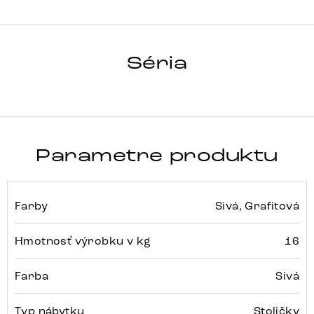
Array
Detail celej série
Séria
Parametre produktu
Farby
Sivá, Grafitová
Hmotnosť výrobku v kg
16
Farba
Sivá
Typ nábytku
Stoličky