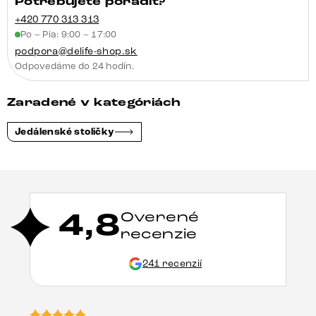
Potrebujete poradiť?
+420 770 313 313
Po – Pia: 9:00 – 17:00
podpora@delife-shop.sk
Odpovedáme do 24 hodín.
Zaradené v kategóriách
Jedálenské stoličky
4,8
Overené
recenzie
241 recenzií