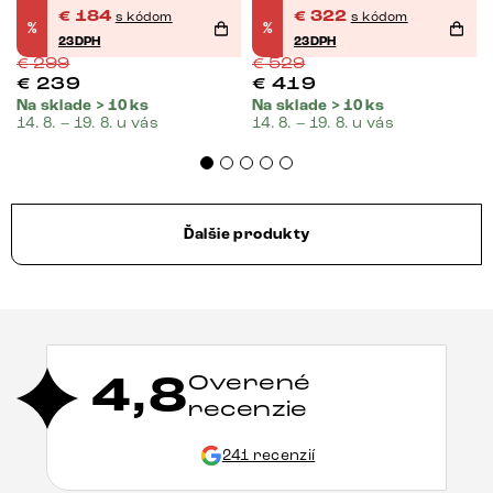
otočná vrecková
€
184
€
322
s kódom
s kódom
%
%
pružina
23DPH
23DPH
€
299
€
529
€
239
€
419
Na sklade > 10 ks
Na sklade > 10 ks
14. 8. – 19. 8. u vás
14. 8. – 19. 8. u vás
Ďalšie produkty
4,8
Overené
recenzie
241 recenzií