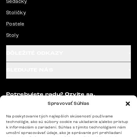
Sedačky
Stoličky
Postele
Stoly
DÔLEŽITÉ ODKAZY
SLEDUJTE NÁS
Potrebujete radu? Ozvite sa.
+420 770 313 313
Spravovať Súhlas
Po – Pia: 9:00 – 17:00
podpora@delife-shop.sk
Na poskytovanie tých najlepších skúseností používame
technológie, ako sú súbory cookie na ukladanie a/alebo prístup
Odpovedáme do 24 hodín.
k informáciám o zariadení. Súhlas s týmito technológiami nám
umožní spracovávať údaje, ako je správanie pri prehliadaní