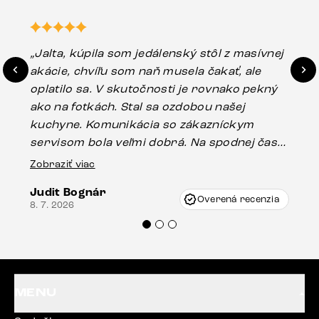
„Jalta, kúpila som jedálenský stôl z masívnej
„O
akácie, chvíľu som naň musela čakať, ale
in
oplatilo sa. V skutočnosti je rovnako pekný
st
ako na fotkách. Stal sa ozdobou našej
ús
kuchyne. Komunikácia so zákazníckym
sp
servisom bola veľmi dobrá. Na spodnej časti
Es
stola bolo malé poškodenie, pravdepodobne
Zobraziť viac
16.
vzniklo pri preprave, ale vďaka pánovi
Judit Bognár
Vincze pri riešení mojej záležitosti pristúpili
Overená recenzia
8. 7. 2026
veľmi korektne. Odporúčam produkty Delife
každému.“
MENU