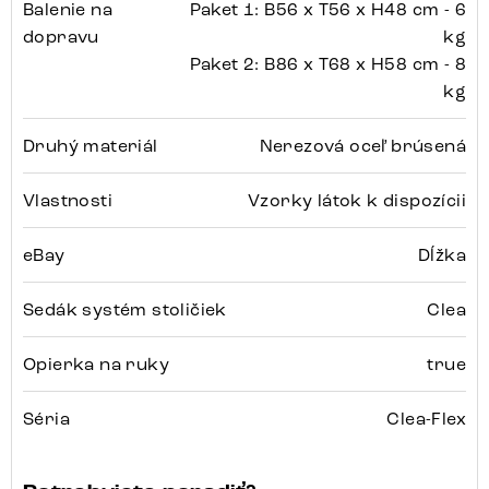
Balenie na
Paket 1: B56 x T56 x H48 cm - 6
dopravu
kg
Paket 2: B86 x T68 x H58 cm - 8
kg
Druhý materiál
Nerezová oceľ brúsená
Vlastnosti
Vzorky látok k dispozícii
eBay
Dĺžka
Sedák systém stoličiek
Clea
Opierka na ruky
true
Séria
Clea-Flex