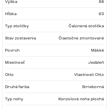
Výška
98
Hĺbka
63
Typ stoličky
Čalúnená stolička
Stav zostavenia
Čiastočne zmontované
Povrch
Mäkké
Miestnosť
Jedáleň
Otto
Vlastnosti Otto
Druhá farba
Strieborná
Typ nohy
Konzolová noha plochá