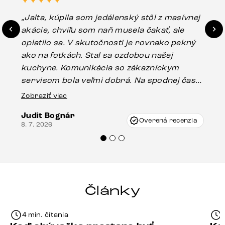
„Jalta, kúpila som jedálenský stôl z masívnej
„O
akácie, chvíľu som naň musela čakať, ale
in
oplatilo sa. V skutočnosti je rovnako pekný
st
ako na fotkách. Stal sa ozdobou našej
ús
kuchyne. Komunikácia so zákazníckym
sp
servisom bola veľmi dobrá. Na spodnej časti
Es
stola bolo malé poškodenie, pravdepodobne
Zobraziť viac
16.
vzniklo pri preprave, ale vďaka pánovi
Judit Bognár
Vincze pri riešení mojej záležitosti pristúpili
Overená recenzia
8. 7. 2026
veľmi korektne. Odporúčam produkty Delife
každému.“
Články
4 min. čítania