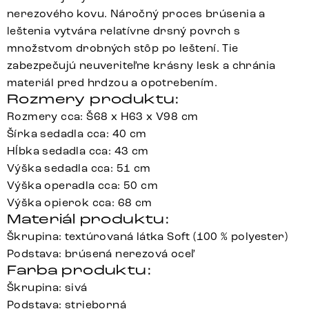
nerezového kovu. Náročný proces brúsenia a
leštenia vytvára relatívne drsný povrch s
množstvom drobných stôp po leštení. Tie
zabezpečujú neuveriteľne krásny lesk a chránia
materiál pred hrdzou a opotrebením.
Rozmery produktu:
Rozmery cca: Š68 x H63 x V98 cm
Šírka sedadla cca: 40 cm
Hĺbka sedadla cca: 43 cm
Výška sedadla cca: 51 cm
Výška operadla cca: 50 cm
Výška opierok cca: 68 cm
Materiál produktu:
Škrupina: textúrovaná látka Soft (100 % polyester)
Podstava: brúsená nerezová oceľ
Farba produktu:
Škrupina: sivá
Podstava: strieborná