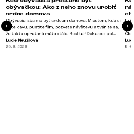
Keď obývačka prestane byť
Ko
obývačkou: Ako z neho znovu urobiť
ná
srdce domova
ef
Obývacia izba má byť srdcom domova. Miestom, kde si
Exis
dáte kávu, pustíte film, pozvete návštevu a tvárite sa,
Seda
že takto upratané máte stále. Realita? Deka cez pol
Člov
sedačky, ovládač záhadne zmizol, konferenčný stolík
Lucie Neužilová
veľm
Luci
slúži ako odkladisko všetkého od účteniek po balzam
29. 6. 2026
si n
5. 6
na pery a niekde medzi vankúšmi možno žije stará
nezi
sušienka. Dobrá správa? Aj obývačka, [&hellip;]
ste
nevy