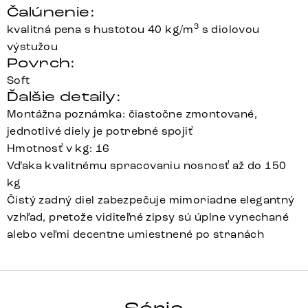
Čalúnenie:
3
kvalitná pena s hustotou 40 kg/m
s diolovou
výstužou
Povrch:
Soft
Ďalšie detaily:
Montážna poznámka: čiastočne zmontované,
jednotlivé diely je potrebné spojiť
Hmotnosť v kg: 16
Vďaka kvalitnému spracovaniu nosnosť až do 150
kg
Čistý zadný diel zabezpečuje mimoriadne elegantný
vzhľad, pretože viditeľné zipsy sú úplne vynechané
alebo veľmi decentne umiestnené po stranách
Clea-Flex
Array
Detail celej série