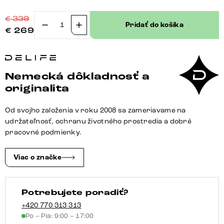
€
339
Pridať do košíka
€
269
množstvo
Konzolová
jedálenská
stolička
Nemecká dôkladnosť a
Clea-
originalita
Flex
texturovaná
Od svojho založenia v roku 2008 sa zameriavame na
látka
udržateľnosť, ochranu životného prostredia a dobré
mäkký
pracovné podmienky.
sivá
konzolová
Viac o značke
jedálenská
stolička
Potrebujete poradiť?
plochý
nerezová
+420 770 313 313
Po – Pia: 9:00 – 17:00
oceľ