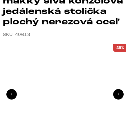
mäkký sivá konzolová
jedálenská stolička
plochý nerezová oceľ
SKU: 40613
-39%