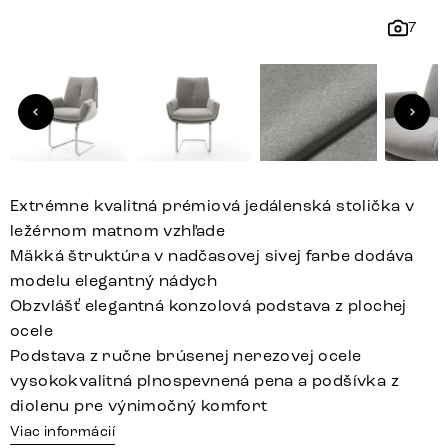
7
Extrémne kvalitná prémiová jedálenská stolička v
ležérnom matnom vzhľade
Mäkká štruktúra v nadčasovej sivej farbe dodáva
modelu elegantný nádych
Obzvlášť elegantná konzolová podstava z plochej
ocele
Podstava z ručne brúsenej nerezovej ocele
vysokokvalitná plnospevnená pena a podšívka z
diolenu pre výnimočný komfort
Viac informácií