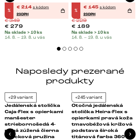
€
214
€
145
s kódom
s kódom
%
%
23DPH
23DPH
€
349
€
229
€
279
€
189
Na sklade > 10 ks
Na sklade > 10 ks
14. 8. – 19. 8. u vás
14. 8. – 19. 8. u vás
Naposledy prezerané
produkty
+29 variant
+245 variant
-38%
-39%
Jedálenská stolička
Otočná jedálenská
Caja-Flex s opierkami
stolička Heira-Flex s
manšester
opierkami pravá koža
striebornošedá 4-
tmavobéžová krížová
nohá zúžená čierna
podstava široká
vrecková pružina
titánová farba 360°