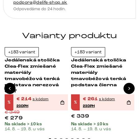
podpora@delife-shop.sk
Odpovedáme do 24 hodín.
Varianty produktu
+183 variant
+183 variant
-39%
-23%
Jedálenská stolička
Jedálenská stolička
Clea-Flex zmiešané
Clea-Flex zmiešané
materiály
materiály
tmavobéžová tenká
tmavobéžová tenká
podstava nerezová
podstava čierna
oceľ
€
214
€
261
s kódom
s kódom
%
%
23DPH
23DPH
€
349
€
339
€
279
Na sklade > 10 ks
Na sklade > 10 ks
14. 8. – 19. 8. u vás
14. 8. – 19. 8. u vás