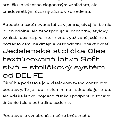
stoličku s výrazne elegantným vzhľadom, ale
predovšetkým úžasný zážitok zo sedenia.
Robustná textúrovaná látka v jemnej sivej farbe nie
je len odolná, ale zabezpečuje aj decentný, štýlový
vzhľad. Ideálna pre intenzívne využívané jedálne s
požiadavkami na dizajn a každodennú praktickosť.
Jedálenská stolička Clea
textúrovaná látka Soft
sivá – stoličkový systém
od DELIFE
Okrúhla podstava je v klasickom tvare konzolovej
podstavy. To ju robí nielen mimoriadne elegantnou,
ale vďaka ľahkej hojdacej funkcii podporuje zdravé
držanie tela a pohodlné sedenie.
Podstava je vyrobená z ručne brúseného