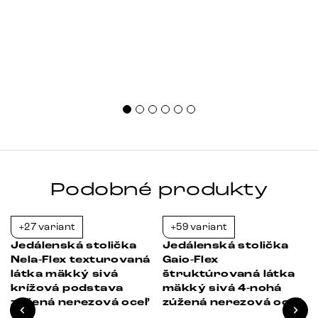
Podobné produkty
+27 variant
+59 variant
-39%
-37%
Jedálenská stolička
Jedálenská stolička
Nela-Flex texturovaná
Gaio-Flex
látka mäkký sivá
štruktúrovaná látka
krížová podstava
mäkký sivá 4-nohá
zúžená nerezová oceľ
zúžená nerezová oceľ
a