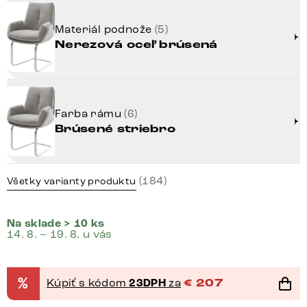
Materiál podnože
(5)
Nerezová oceľ brúsená
Farba rámu
(6)
Brúsené striebro
(184)
Všetky varianty produktu
Na sklade > 10 ks
14. 8. – 19. 8. u vás
%
Kúpiť s kódom
23DPH
za
€
207