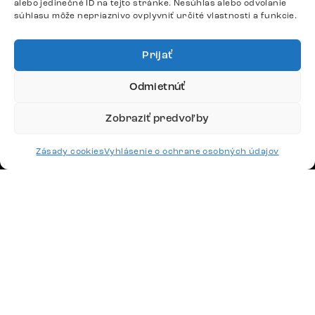
alebo jedinečné ID na tejto stránke. Nesúhlas alebo odvolanie
súhlasu môže nepriaznivo ovplyvniť určité vlastnosti a funkcie.
Google recenzie
4,8
Prijať
Odmietnúť
Zobraziť predvoľby
Doprava
Zásady cookies
Vyhlásenie o ochrane osobných údajov
Platby
Česko
Maďarsko
Nemecko
Švajčiarsko
Francúzsko
Poľsko
Holandsko
© 2026 www.delife-shop.sk. Všetky práva vyhradené.