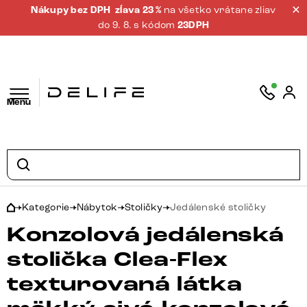
Nákupy bez DPH
zĺava 23 %
na všetko vrátane zliav
do 9. 8. s kódom
23DPH
Menu
Kategorie
Nábytok
Stoličky
Jedálenské stoličky
Konzolová jedálenská
stolička Clea-Flex
texturovaná látka