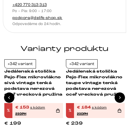
vrecková
+420 770 313 313
Po – Pia: 9:00 – 17:00
pružina
podpora@delife-shop.sk
Odpovedáme do 24 hodín.
Varianty produktu
+342 variant
+342 variant
-23%
-23%
Jedálenská stolička
Jedálenská stolička
Pejo-Flex mikrovlákno
Pejo-Flex mikrovlákno
sivá vintage tenká
taupe vintage tenká
podstava nerezová
podstava nerezová
oceľ vrecková pružina
oceľ vrecková pružina
€
153
€
184
s kódom
s kódom
%
%
23DPH
23DPH
€
199
€
239