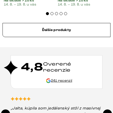
Na sklade > 10 ks
Na sklade > 10 ks
14. 8. – 19. 8. u vás
14. 8. – 19. 8. u vás
Ďalšie produkty
4,8
Overené
recenzie
241 recenzií
„Jalta, kúpila som jedálenský stôl z masívnej
„O