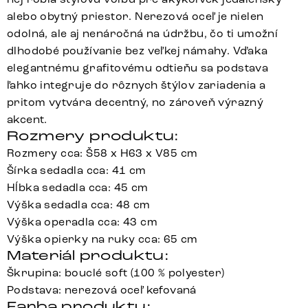
alebo obytný priestor. Nerezová oceľ je nielen
odolná, ale aj nenáročná na údržbu, čo ti umožní
dlhodobé používanie bez veľkej námahy. Vďaka
elegantnému grafitovému odtieňu sa podstava
ľahko integruje do rôznych štýlov zariadenia a
pritom vytvára decentný, no zároveň výrazný
akcent.
Rozmery produktu:
Rozmery cca: Š58 x H63 x V85 cm
Šírka sedadla cca: 41 cm
Hĺbka sedadla cca: 45 cm
Výška sedadla cca: 48 cm
Výška operadla cca: 43 cm
Výška opierky na ruky cca: 65 cm
Materiál produktu:
Škrupina: bouclé soft (100 % polyester)
Podstava: nerezová oceľ kefovaná
Farba produktu: