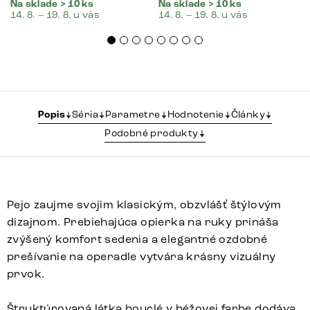
Na sklade > 10 ks
Na sklade > 10 ks
14. 8. – 19. 8. u vás
14. 8. – 19. 8. u vás
Popis
Séria
Parametre
Hodnotenie
Články
Podobné produkty
Pejo zaujme svojim klasickým, obzvlášť štýlovým
dizajnom. Prebiehajúca opierka na ruky prináša
zvýšený komfort sedenia a elegantné ozdobné
prešívanie na operadle vytvára krásny vizuálny
prvok.
Štruktúrovaná látka bouclé v béžovej farbe dodáva