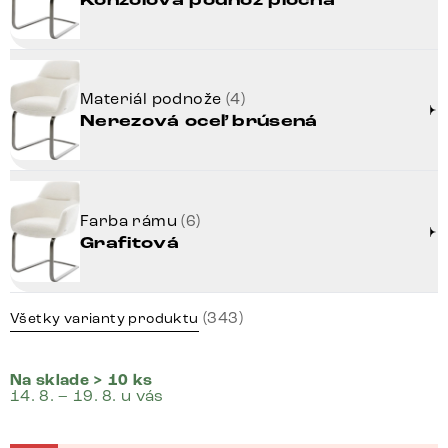
Konzolová podnož plochá
Materiál podnože
(4)
Nerezová oceľ brúsená
Farba rámu
(6)
Grafitová
(343)
Všetky varianty produktu
Na sklade > 10 ks
14. 8. – 19. 8. u vás