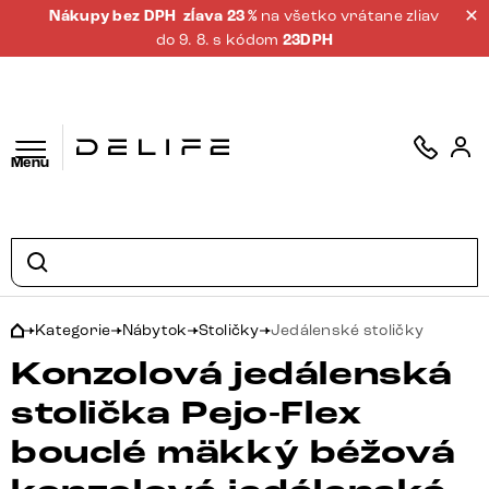
Nákupy bez DPH
zĺava 23 %
na všetko vrátane zliav
do 9. 8. s kódom
23DPH
Menu
Kategorie
Nábytok
Stoličky
Jedálenské stoličky
Konzolová jedálenská
stolička Pejo-Flex
bouclé mäkký béžová