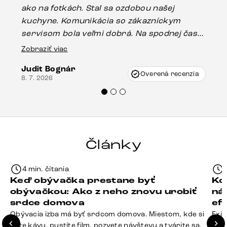
ako na fotkách. Stal sa ozdobou našej
ús
kuchyne. Komunikácia so zákazníckym
sp
servisom bola veľmi dobrá. Na spodnej časti
Es
stola bolo malé poškodenie, pravdepodobne
Zobraziť viac
16.
vzniklo pri preprave, ale vďaka pánovi
Judit Bognár
Vincze pri riešení mojej záležitosti pristúpili
Overená recenzia
8. 7. 2026
veľmi korektne. Odporúčam produkty Delife
každému.“
Články
4 min. čítania
Keď obývačka prestane byť
Ko
obývačkou: Ako z neho znovu urobiť
ná
srdce domova
ef
Obývacia izba má byť srdcom domova. Miestom, kde si
Exis
dáte kávu, pustíte film, pozvete návštevu a tvárite sa,
Seda