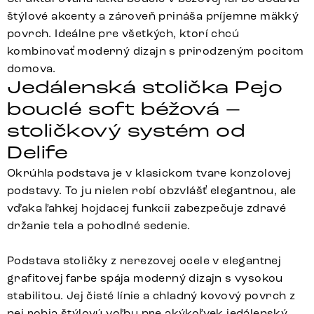
štýlové akcenty a zároveň prináša príjemne mäkký
povrch. Ideálne pre všetkých, ktorí chcú
kombinovať moderný dizajn s prirodzeným pocitom
domova.
Jedálenská stolička Pejo
bouclé soft béžová –
stoličkový systém od
Delife
Okrúhla podstava je v klasickom tvare konzolovej
podstavy. To ju nielen robí obzvlášť elegantnou, ale
vďaka ľahkej hojdacej funkcii zabezpečuje zdravé
držanie tela a pohodlné sedenie.
Podstava stoličky z nerezovej ocele v elegantnej
grafitovej farbe spája moderný dizajn s vysokou
stabilitou. Jej čisté línie a chladný kovový povrch z
nej robia štýlovú voľbu pre akýkoľvek jedálenský