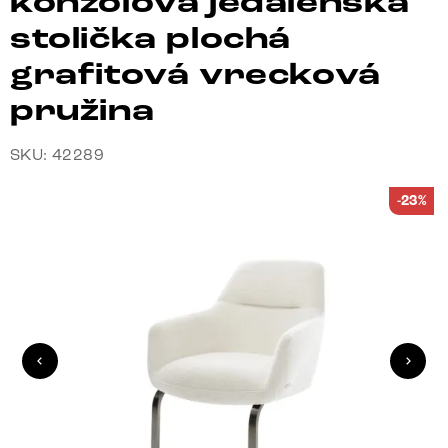
konzolová jedálenská
stolička plochá
grafitová vrecková
pružina
SKU: 42289
-23%