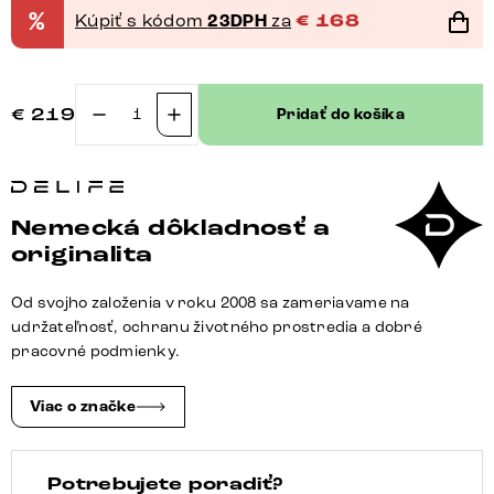
%
Kúpiť s kódom
23DPH
za
€
168
€
219
Pridať do košíka
množstvo
Konzolová
jedálenská
stolička
Nemecká dôkladnosť a
Pejo-
originalita
Flex
bouclé
Od svojho založenia v roku 2008 sa zameriavame na
mäkký
udržateľnosť, ochranu životného prostredia a dobré
béžová
pracovné podmienky.
konzolová
jedálenská
Viac o značke
stolička
plochá
Potrebujete poradiť?
grafitová