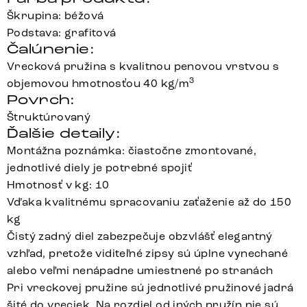
Škrupina: béžová
Podstava: grafitová
Čalúnenie:
Vrecková pružina s kvalitnou penovou vrstvou s
3
objemovou hmotnosťou 40 kg/m
Povrch:
Štruktúrovaný
Ďalšie detaily:
Montážna poznámka: čiastočne zmontované,
jednotlivé diely je potrebné spojiť
Hmotnosť v kg: 10
Vďaka kvalitnému spracovaniu zaťaženie až do 150
kg
Čistý zadný diel zabezpečuje obzvlášť elegantný
vzhľad, pretože viditeľné zipsy sú úplne vynechané
alebo veľmi nenápadne umiestnené po stranách
Pri vreckovej pružine sú jednotlivé pružinové jadrá
šité do vreciek. Na rozdiel od iných pružín nie sú