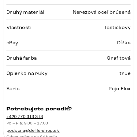
Druhý materiál
Nerezová oceľ brúsená
Vlastnosti
Taštičkový
eBay
Dĺžka
Druhá farba
Grafitová
Opierka na ruky
true
Séria
Pejo-Flex
Potrebujete poradiť?
+420 770 313 313
Po – Pia: 9:00 – 17:00
podpora@delife-shop.sk
Odpovedáme do 24 hodín.