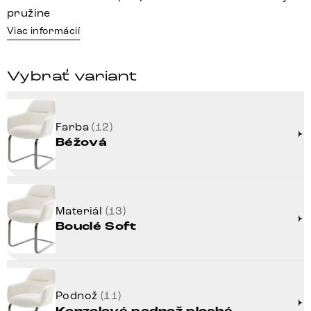
pružine
Viac informácií
Vybrať variant
Farba
(12)
Béžová
Materiál
(13)
Bouclé Soft
Podnož
(11)