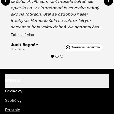
akácie, chvíľu som naň musela čakať, ale
in
oplatilo sa. V skutočnosti je rovnako pekný
st
ako na fotkách. Stal sa ozdobou našej
ús
kuchyne. Komunikácia so zákazníckym
sp
servisom bola veľmi dobrá. Na spodnej časti
Es
stola bolo malé poškodenie, pravdepodobne
Zobraziť viac
16.
vzniklo pri preprave, ale vďaka pánovi
Judit Bognár
Vincze pri riešení mojej záležitosti pristúpili
Overená recenzia
8. 7. 2026
veľmi korektne. Odporúčam produkty Delife
každému.“
MENU
Sedačky
Stoličky
Postele