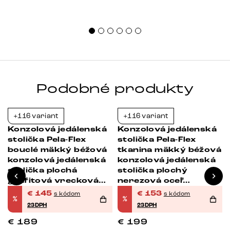
Podobné produkty
+116 variant
+116 variant
-23%
-23%
Konzolová jedálenská
Konzolová jedálenská
i
stolička Pela-Flex
stolička Pela-Flex
bouclé mäkký béžová
tkanina mäkký béžová
konzolová jedálenská
konzolová jedálenská
stolička plochá
stolička plochý
grafitová vrecková
nerezová oceľ
pružina
vrecková pružina
€
145
€
153
s kódom
s kódom
%
%
23DPH
23DPH
€
189
€
199