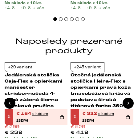
Na sklade > 10 ks
Na sklade > 10 ks
14. 8. – 19. 8. u vás
14. 8. – 19. 8. u vás
Naposledy prezerané
produkty
+29 variant
+245 variant
-38%
-39%
Jedálenská stolička
Otočná jedálenská
Caja-Flex s opierkami
stolička Heira-Flex s
manšester
opierkami pravá koža
striebornošedá 4-
tmavobéžová krížová
nohá zúžená čierna
podstava široká
vrecková pružina
titánová farba 360°
otočná vrecková
€
184
€
322
s kódom
s kódom
%
%
pružina
23DPH
23DPH
€
299
€
529
€
239
€
419