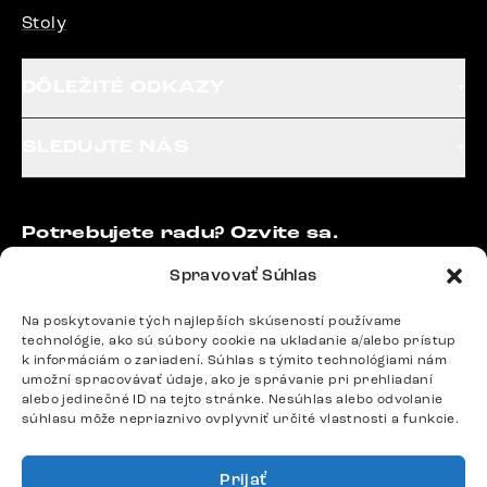
Stoly
DÔLEŽITÉ ODKAZY
SLEDUJTE NÁS
Potrebujete radu? Ozvite sa.
+420 770 313 313
Spravovať Súhlas
Po – Pia: 9:00 – 17:00
podpora@delife-shop.sk
Na poskytovanie tých najlepších skúseností používame
Odpovedáme do 24 hodín.
technológie, ako sú súbory cookie na ukladanie a/alebo prístup
k informáciám o zariadení. Súhlas s týmito technológiami nám
umožní spracovávať údaje, ako je správanie pri prehliadaní
alebo jedinečné ID na tejto stránke. Nesúhlas alebo odvolanie
Google recenzie
súhlasu môže nepriaznivo ovplyvniť určité vlastnosti a funkcie.
4,8
Prijať