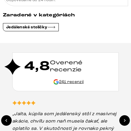
Zaradené v kategóriách
Jedálenské stoličky
4,8
Overené
recenzie
241 recenzií
„Jalta, kúpila som jedálenský stôl z masívnej
„O
akácie, chvíľu som naň musela čakať, ale
in
oplatilo sa. V skutočnosti je rovnako pekný
st