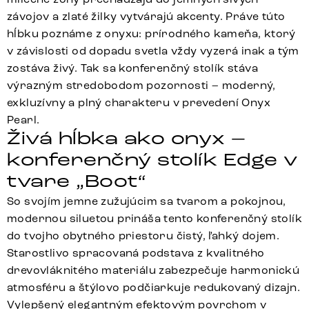
závojov a zlaté žilky vytvárajú akcenty. Práve túto
hĺbku poznáme z onyxu: prírodného kameňa, ktorý
v závislosti od dopadu svetla vždy vyzerá inak a tým
zostáva živý. Tak sa konferenčný stolík stáva
výrazným stredobodom pozornosti – moderný,
exkluzívny a plný charakteru v prevedení Onyx
Pearl.
Živá hĺbka ako onyx –
konferenčný stolík Edge v
tvare „Boot“
So svojím jemne zužujúcim sa tvarom a pokojnou,
modernou siluetou prináša tento konferenčný stolík
do tvojho obytného priestoru čistý, ľahký dojem.
Starostlivo spracovaná podstava z kvalitného
drevovláknitého materiálu zabezpečuje harmonickú
atmosféru a štýlovo podčiarkuje redukovaný dizajn.
Vylepšený elegantným efektovým povrchom v