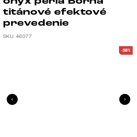
onyx perla Borna
titánové efektové
prevedenie
SKU: 46077
-38%