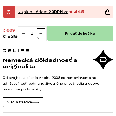
%
Kúpiť s kódom
23DPH
za
€
415
€
669
Pridať do košíka
€
539
množstvo
Konferenčný
stolík
Edge
Nemecká dôkladnosť a
zaoblený
originalita
tvar
90×90
Od svojho založenia v roku 2008 sa zameriavame na
cm
udržateľnosť, ochranu životného prostredia a dobré
keramika
pracovné podmienky.
onyx
perla
Viac o značke
Borna
titánové