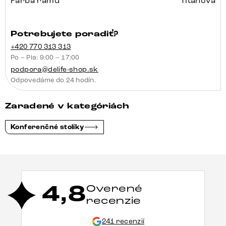
Farba rámu
Titánová
Potrebujete poradiť?
+420 770 313 313
Po – Pia: 9:00 – 17:00
podpora@delife-shop.sk
Odpovedáme do 24 hodín.
Zaradené v kategóriách
Konferenčné stolíky
4,8
Overené
recenzie
241 recenzií