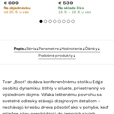
€
699
€
539
Na objednávku
Na sklade 3 ks
od 20. 8. u vás
14. 8. – 19. 8. u vás
Popis
Séria
Parametre
Hodnotenie
Články
Podobné produkty
Tvar „Boot“ dodáva konferenčnému stolíku Edge
osobitú dynamiku: štíhly v siluete, priestranný vo
výslednom dojme. Vďaka leštenému povrchu sa
svetelné odlesky stávajú dizajnovým detailom –
nechávajú kresbu dreva pôsobiť ako v pohybe, keď
mliečne zóny prechádzajú do jemných sivých