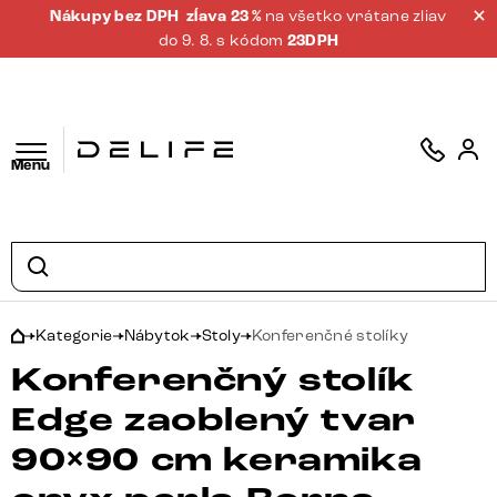
Nákupy bez DPH
zĺava 23 %
na všetko vrátane zliav
do 9. 8. s kódom
23DPH
Menu
Kategorie
Nábytok
Stoly
Konferenčné stolíky
Konferenčný stolík
Edge zaoblený tvar
90×90 cm keramika