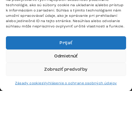
Odpovedáme do 24 hodín.
technológie, ako sú súbory cookie na ukladanie a/alebo prístup
k informáciám o zariadení. Súhlas s týmito technológiami nám
umožní spracovávať údaje, ako je správanie pri prehliadaní
alebo jedinečné ID na tejto stránke. Nesúhlas alebo odvolanie
súhlasu môže nepriaznivo ovplyvniť určité vlastnosti a funkcie.
Google recenzie
4,8
Prijať
Odmietnúť
Zobraziť predvoľby
Doprava
Platby
Zásady cookies
Vyhlásenie o ochrane osobných údajov
Česko
Maďarsko
Nemecko
Švajčiarsko
Francúzsko
Poľsko