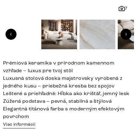
7
Prémiová keramika v prírodnom kamennom
vzhľade – luxus pre tvoj stôl
Luxusná stolová doska majstrovsky vyrobená z
jedného kusu – priebežná kresba bez spojov
Leštené a priehľadné: Hĺbka ako krištáľ, jemný lesk
Zúžená podstava – pevná, stabilná a štýlová
Elegantná titánová farba s moderným efektovým
povrchom
Viac informácií