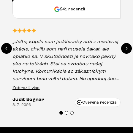
241 recenzií
„Jalta, kúpila som jedálenský stôl z masívnej
„O
akácie, chvíľu som naň musela čakať, ale
in
oplatilo sa. V skutočnosti je rovnako pekný
st
ako na fotkách. Stal sa ozdobou našej
ús
kuchyne. Komunikácia so zákazníckym
sp
servisom bola veľmi dobrá. Na spodnej časti
Es
stola bolo malé poškodenie, pravdepodobne
Zobraziť viac
16.
vzniklo pri preprave, ale vďaka pánovi
Judit Bognár
Vincze pri riešení mojej záležitosti pristúpili
Overená recenzia
8. 7. 2026
veľmi korektne. Odporúčam produkty Delife
každému.“