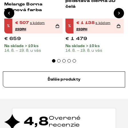
podstava čierna 3D
Melange Borna
čelá
titánová farba
€
507
€
1 138
s kódom
s kódom
%
%
23DPH
23DPH
€
659
€
1 479
Na sklade > 10 ks
Na sklade > 10 ks
14. 8. – 19. 8. u vás
14. 8. – 19. 8. u vás
Ďalšie produkty
4,8
Overené
recenzie