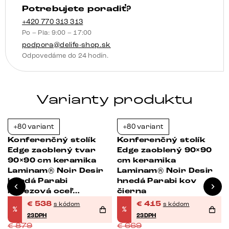
Potrebujete poradiť?
efektové
prevedenie
+420 770 313 313
Po – Pia: 9:00 – 17:00
podpora@delife-shop.sk
Odpovedáme do 24 hodín.
Varianty produktu
+80 variant
+80 variant
-39%
-38%
Konferenčný stolík
Konferenčný stolík
Edge zaoblený tvar
Edge zaoblený 90×90
90×90 cm keramika
cm keramika
Laminam® Noir Desir
Laminam® Noir Desir
hnedá Parabi
hnedá Parabi kov
nerezová oceľ
čierna
kefovaná
€
538
€
415
s kódom
s kódom
%
%
23DPH
23DPH
€
879
€
669