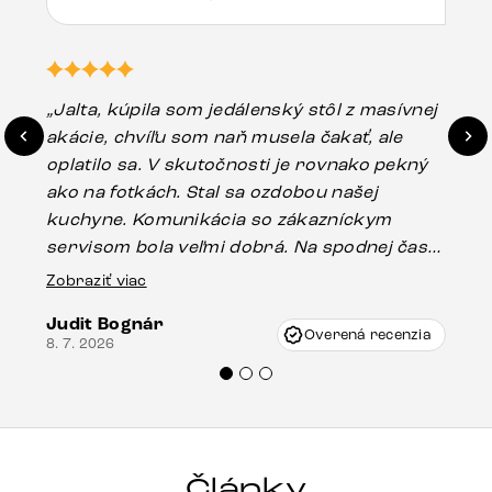
„Jalta, kúpila som jedálenský stôl z masívnej
„O
akácie, chvíľu som naň musela čakať, ale
in
oplatilo sa. V skutočnosti je rovnako pekný
st
ako na fotkách. Stal sa ozdobou našej
ús
kuchyne. Komunikácia so zákazníckym
sp
servisom bola veľmi dobrá. Na spodnej časti
Es
stola bolo malé poškodenie, pravdepodobne
Zobraziť viac
16.
vzniklo pri preprave, ale vďaka pánovi
Judit Bognár
Vincze pri riešení mojej záležitosti pristúpili
Overená recenzia
8. 7. 2026
veľmi korektne. Odporúčam produkty Delife
každému.“
Články