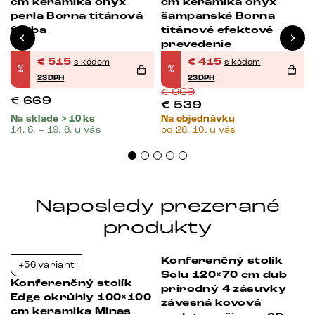
cm keramika onyx
cm keramika onyx
a
perla Borna titánová
šampanské Borna
farba
titánové efektové
prevedenie
€
515
€
415
s kódom
s kódom
%
%
23DPH
23DPH
€
669
€
669
€
539
Na sklade > 10 ks
Na objednávku
14. 8. – 19. 8. u vás
od 28. 10. u vás
Naposledy prezerané
produkty
Konferenčný stolík
+56 variant
-23%
-23%
Solu 120×70 cm dub
Konferenčný stolík
prírodný 4 zásuvky
Edge okrúhly 100×100
závesná kovová
cm keramika Minas