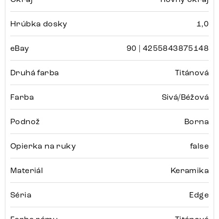
Hrúbka dosky
1,0
eBay
90 | 4255843875148
Druhá farba
Titánová
Farba
Sivá/Béžová
Podnož
Borna
Opierka na ruky
false
Materiál
Keramika
Séria
Edge