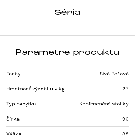
HRANA
Séria
Detail celej série
Parametre produktu
Farby
Sivá-Béžová
Hmotnosť výrobku v kg
27
Typ nábytku
Konferenčné stolíky
Šírka
90
Výška
38