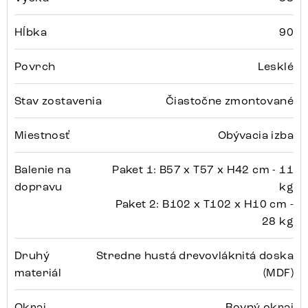
Hĺbka
90
Povrch
Lesklé
Stav zostavenia
Čiastočne zmontované
Miestnosť
Obývacia izba
Balenie na
Paket 1: B57 x T57 x H42 cm - 11
dopravu
kg
Paket 2: B102 x T102 x H10 cm -
28 kg
Druhý
Stredne hustá drevovláknitá doska
materiál
(MDF)
Okraj
Rovný okraj