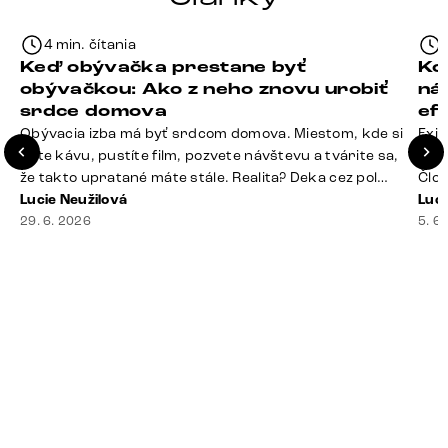
4 min. čítania
Keď obývačka prestane byť
Ko
obývačkou: Ako z neho znovu urobiť
ná
srdce domova
ef
Obývacia izba má byť srdcom domova. Miestom, kde si
Exis
dáte kávu, pustíte film, pozvete návštevu a tvárite sa,
Seda
že takto upratané máte stále. Realita? Deka cez pol
Člov
sedačky, ovládač záhadne zmizol, konferenčný stolík
Lucie Neužilová
veľm
Luci
slúži ako odkladisko všetkého od účteniek po balzam
29. 6. 2026
si n
5. 6
na pery a niekde medzi vankúšmi možno žije stará
nezi
sušienka. Dobrá správa? Aj obývačka, [&hellip;]
ste
nevy