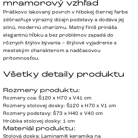
mramorový vzhľad
Práškovo lakovaný povrch v hlbokej čiernej farbe
zdôrazňuje výrazný dizajn podstavy a dodáva jej
silnú, modernú charizmu. Matný finiš prináša
elegantnú hĺbku a bez problémov zapadá do
rôznych štýlov bývania – štýlové vyjadrenie s
mestským charakterom a nadčasovou
prítomnosťou.
Všetky detaily produktu
Rozmery produktu:
Rozmery cca: Š120 x H70 x V41 cm
Rozmery stolovej dosky: Š120 x H70 x V1 cm
Rozmery podstavy: Š73 x H40 x V40 cm
Hrúbka stolovej dosky: 1 cm
Materiál produktu:
Stolová doska: Laminam® keramika na