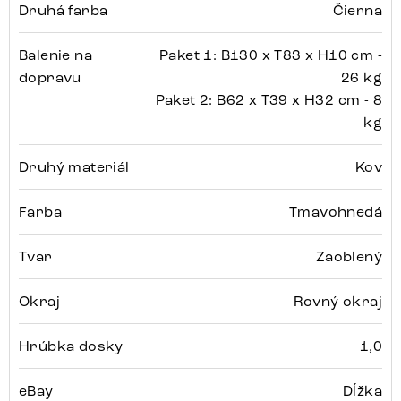
Druhá farba
Čierna
Balenie na
Paket 1: B130 x T83 x H10 cm -
dopravu
26 kg
Paket 2: B62 x T39 x H32 cm - 8
kg
Druhý materiál
Kov
Farba
Tmavohnedá
Tvar
Zaoblený
Okraj
Rovný okraj
Hrúbka dosky
1,0
eBay
Dĺžka