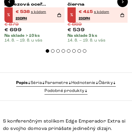
nerezová oceľ
čierna
kefovaná
€
538
€
415
s kódom
s kódom
%
%
23DPH
23DPH
€
879
€
669
€
699
€
539
Na sklade > 10 ks
Na sklade 3 ks
14. 8. – 19. 8. u vás
14. 8. – 19. 8. u vás
Popis
Séria
Parametre
Hodnotenie
Články
Podobné produkty
S konferenčným stolíkom Edge Emperador Extra si
do svojho domova prinášate jedinečný dizajn.