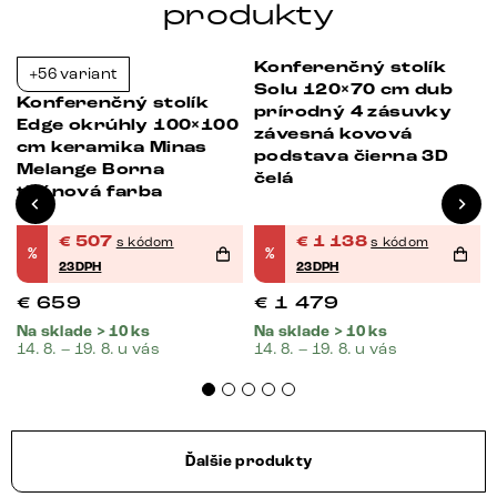
produkty
Konferenčný stolík
+56 variant
-23%
-23%
Solu 120×70 cm dub
Konferenčný stolík
prírodný 4 zásuvky
Edge okrúhly 100×100
závesná kovová
cm keramika Minas
podstava čierna 3D
Melange Borna
čelá
titánová farba
€
507
€
1 138
s kódom
s kódom
%
%
23DPH
23DPH
€
659
€
1 479
Na sklade > 10 ks
Na sklade > 10 ks
14. 8. – 19. 8. u vás
14. 8. – 19. 8. u vás
Ďalšie produkty