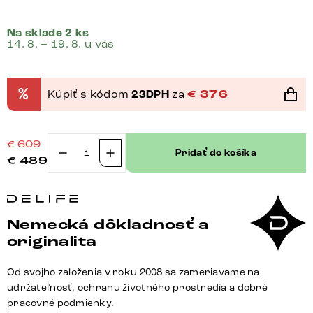
Na sklade 2 ks
14. 8. – 19. 8. u vás
%
Kúpiť s kódom
23DPH
za
€
376
€
609
Pridať do košíka
€
489
množstvo
Konferenčný
stolík
Edge
Nemecká dôkladnosť a
zaoblený
originalita
120x70
cm
Od svojho založenia v roku 2008 sa zameriavame na
keramika
udržateľnosť, ochranu životného prostredia a dobré
Laminam®
pracovné podmienky.