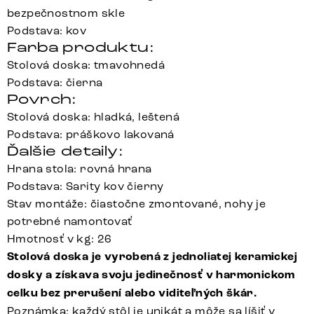
bezpečnostnom skle
Podstava: kov
Farba produktu:
Stolová doska: tmavohnedá
Podstava: čierna
Povrch:
Stolová doska: hladká, leštená
Podstava: práškovo lakovaná
Ďalšie detaily:
Hrana stola: rovná hrana
Podstava: Sarity kov čierny
Stav montáže: čiastočne zmontované, nohy je
potrebné namontovať
Hmotnosť v kg: 26
Stolová doska je vyrobená z jednoliatej keramickej
dosky a získava svoju jedinečnosť v harmonickom
celku bez prerušení alebo viditeľných škár.
Poznámka: každý stôl je unikát a môže sa líšiť v