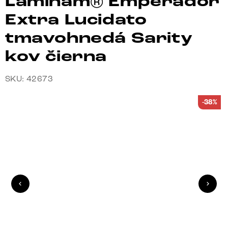
Laminam® Emperador
Extra Lucidato
tmavohnedá Sarity
kov čierna
SKU: 42673
-38%