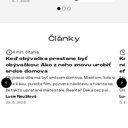
8. 7. 2026
veľmi korektne. Odporúčam produkty Delife
každému.“
Články
4 min. čítania
Keď obývačka prestane byť
Ko
obývačkou: Ako z neho znovu urobiť
ná
srdce domova
ef
Obývacia izba má byť srdcom domova. Miestom, kde si
Exis
dáte kávu, pustíte film, pozvete návštevu a tvárite sa,
Seda
že takto upratané máte stále. Realita? Deka cez pol
Člov
sedačky, ovládač záhadne zmizol, konferenčný stolík
Lucie Neužilová
veľm
Luci
slúži ako odkladisko všetkého od účteniek po balzam
29. 6. 2026
si n
5. 6
na pery a niekde medzi vankúšmi možno žije stará
nezi
sušienka. Dobrá správa? Aj obývačka, [&hellip;]
ste
nevy