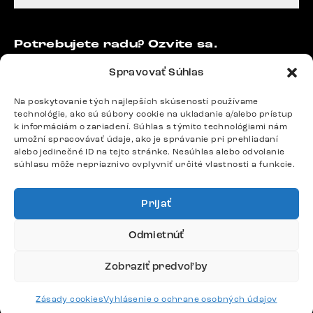
Potrebujete radu? Ozvite sa.
+420 770 313 313
Spravovať Súhlas
Po – Pia: 9:00 – 17:00
podpora@delife-shop.sk
Na poskytovanie tých najlepších skúseností používame
Odpovedáme do 24 hodín.
technológie, ako sú súbory cookie na ukladanie a/alebo prístup
k informáciám o zariadení. Súhlas s týmito technológiami nám
umožní spracovávať údaje, ako je správanie pri prehliadaní
alebo jedinečné ID na tejto stránke. Nesúhlas alebo odvolanie
Google recenzie
súhlasu môže nepriaznivo ovplyvniť určité vlastnosti a funkcie.
4,8
Prijať
Odmietnúť
Zobraziť predvoľby
Doprava
Platby
Zásady cookies
Vyhlásenie o ochrane osobných údajov