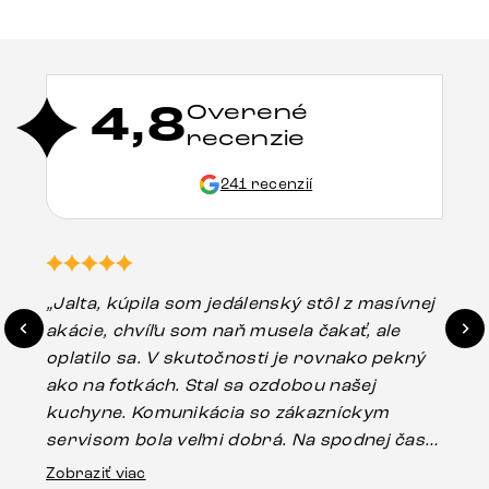
4,8
Overené
recenzie
241 recenzií
„Jalta, kúpila som jedálenský stôl z masívnej
„O
akácie, chvíľu som naň musela čakať, ale
in
oplatilo sa. V skutočnosti je rovnako pekný
st
ako na fotkách. Stal sa ozdobou našej
ús
kuchyne. Komunikácia so zákazníckym
sp
servisom bola veľmi dobrá. Na spodnej časti
Es
stola bolo malé poškodenie, pravdepodobne
Zobraziť viac
16.