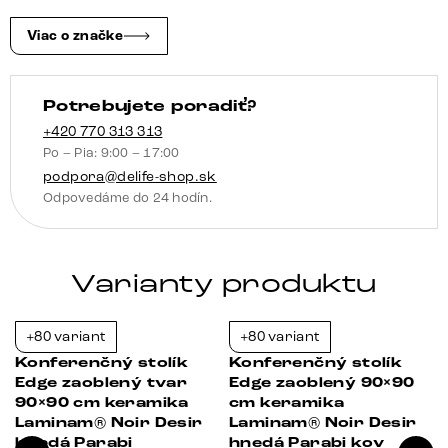
Emperador
Extra
Viac o značke
Lucidato
tmavohnedá
Potrebujete poradiť?
Sarity
kov
+420 770 313 313
Po – Pia: 9:00 – 17:00
čierna
podpora@delife-shop.sk
Odpovedáme do 24 hodín.
Varianty produktu
+80 variant
+80 variant
-39%
-38%
Konferenčný stolík
Konferenčný stolík
Edge zaoblený tvar
Edge zaoblený 90×90
90×90 cm keramika
cm keramika
Laminam® Noir Desir
Laminam® Noir Desir
hnedá Parabi
hnedá Parabi kov