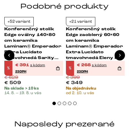
Podobné produkty
+52 variant
+21 variant
-38%
-33%
Konferenčný stolík
Konferenčný stolík
Edge oválny 140×80
Edge zaoblený 60×60
cm keramika
cm keramika
Laminam® Emperador
Laminam® Emperador
Extra Lucidato
Extra Lucidato
tmavohnedá Sarity
tmavohnedá Eleny kov
kov čierna
čierna
€
391
€
268
s kódom
s kódom
%
%
23DPH
23DPH
€
629
€
399
€
509
€
349
Na sklade > 10 ks
Na objednávku
14. 8. – 19. 8. u vás
od 2. 10. u vás
Naposledy prezerané