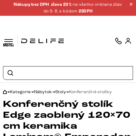
Nákupy bez DPH
zĺava 23 %
na všetko vrátane zliav
do 9. 8. s kódom
23DPH
Menu
Kategorie
Nábytok
Stoly
Konferenčné stolíky
Konferenčný stolík
Edge zaoblený 120×70
cm keramika