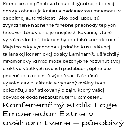
Komplexná a pôsobivá hĺbka elegantnej stolovej
dosky zobrazuje krásu a nadčasovosť mramoru v
osobitnej autentickosti. Ako pod lupou sú
zvýraznené nádherné farebné prechody teplých
hnedých tónov a najjemnejšie žilkovanie, ktoré
vytvára vlastnú, takmer hypnotickú komplexnosť.
Majstrovsky vyrobená z jedného kusu slávnej
talianskej keramickej dosky Laminam®, ušľachtilý
mramorový vzhľad môže bezchybne rozvinúť svoj
efekt vo všetkých svojich podobách, úplne bez
prerušení alebo rušivých škár. Náročné
vysokolesklé leštenie a výrazný oválny tvar
dokončujú sofistikovaný dizajn, ktorý vašej
obývačke dodá nezabudnuteľnú atmosféru.
Konferenčný stolík Edge
Emperador Extra v
oválnom tvare – pôsobivý