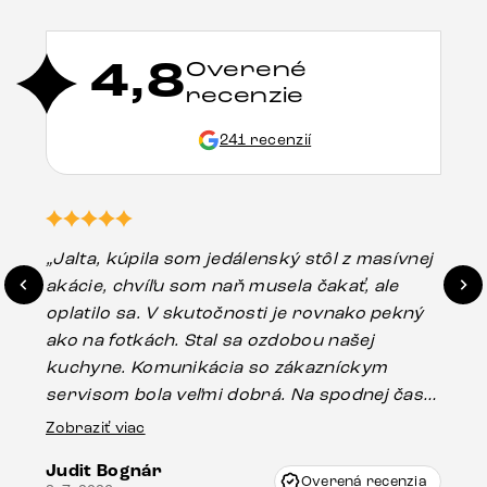
4,8
Overené
recenzie
241 recenzií
„Jalta, kúpila som jedálenský stôl z masívnej
„O
akácie, chvíľu som naň musela čakať, ale
in
oplatilo sa. V skutočnosti je rovnako pekný
st
ako na fotkách. Stal sa ozdobou našej
ús
kuchyne. Komunikácia so zákazníckym
sp
servisom bola veľmi dobrá. Na spodnej časti
Es
stola bolo malé poškodenie, pravdepodobne
Zobraziť viac
16.
vzniklo pri preprave, ale vďaka pánovi
Judit Bognár
Vincze pri riešení mojej záležitosti pristúpili
Overená recenzia