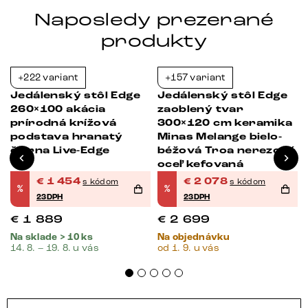
Naposledy prezerané
produkty
+222 variant
+157 variant
-23%
-23%
Jedálenský stôl Edge
Jedálenský stôl Edge
260×100 akácia
zaoblený tvar
prírodná krížová
300×120 cm keramika
podstava hranatý
Minas Melange bielo-
čierna Live-Edge
béžová Troa nerezová
oceľ kefovaná
€
1 454
€
2 078
s kódom
s kódom
%
%
23DPH
23DPH
€
1 889
€
2 699
Na sklade > 10 ks
Na objednávku
14. 8. – 19. 8. u vás
od 1. 9. u vás