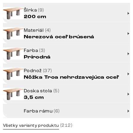
Šírka
(9)
200 cm
Materiál
(4)
Nerezová oceľ brúsená
Farba
(3)
Prírodná
Podnož
(37)
Nôžka Troa nehrdzavejúca oceľ
Doska stola
(5)
3,5 cm
Farba rámu
(6)
(212)
Všetky varianty produktu