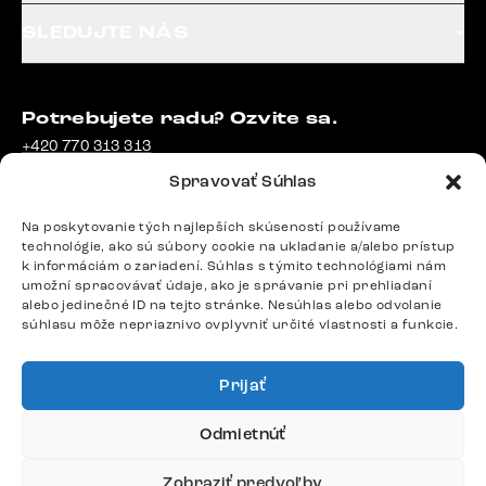
SLEDUJTE NÁS
Potrebujete radu? Ozvite sa.
+420 770 313 313
Po – Pia: 9:00 – 17:00
Spravovať Súhlas
podpora@delife-shop.sk
Odpovedáme do 24 hodín.
Na poskytovanie tých najlepších skúseností používame
technológie, ako sú súbory cookie na ukladanie a/alebo prístup
k informáciám o zariadení. Súhlas s týmito technológiami nám
umožní spracovávať údaje, ako je správanie pri prehliadaní
Google recenzie
alebo jedinečné ID na tejto stránke. Nesúhlas alebo odvolanie
4,8
súhlasu môže nepriaznivo ovplyvniť určité vlastnosti a funkcie.
Prijať
Odmietnúť
Doprava
Zobraziť predvoľby