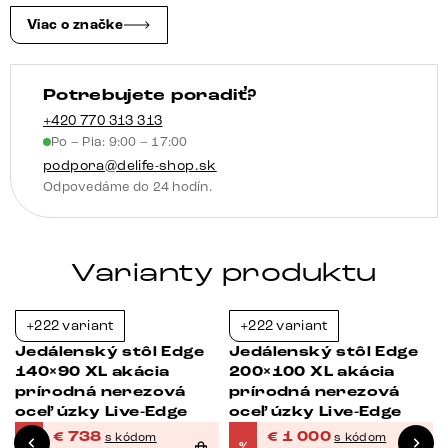
kefovaná
Viac o značke
Live-
Edge
Potrebujete poradiť?
+420 770 313 313
Po – Pia: 9:00 – 17:00
podpora@delife-shop.sk
Odpovedáme do 24 hodín.
Varianty produktu
+222 variant
+222 variant
-38%
-38%
Jedálenský stôl Edge
Jedálenský stôl Edge
140×90 XL akácia
200×100 XL akácia
prírodná nerezová
prírodná nerezová
oceľ úzky Live-Edge
oceľ úzky Live-Edge
€
738
€
1 000
s kódom
s kódom