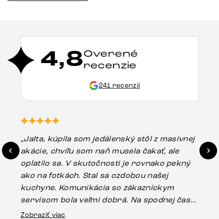
4,8
Overené
recenzie
241 recenzií
„Jalta, kúpila som jedálenský stôl z masívnej
„O
akácie, chvíľu som naň musela čakať, ale
in
oplatilo sa. V skutočnosti je rovnako pekný
st
ako na fotkách. Stal sa ozdobou našej
ús
kuchyne. Komunikácia so zákazníckym
sp
servisom bola veľmi dobrá. Na spodnej časti
Es
stola bolo malé poškodenie, pravdepodobne
Zobraziť viac
16.