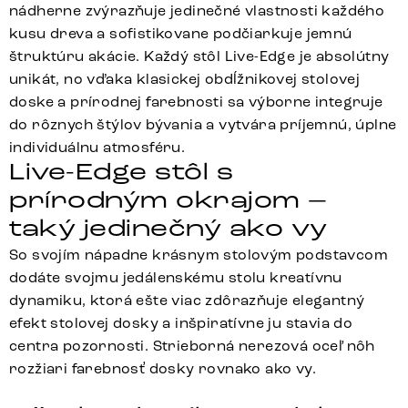
nádherne zvýrazňuje jedinečné vlastnosti každého
kusu dreva a sofistikovane podčiarkuje jemnú
štruktúru akácie. Každý stôl Live-Edge je absolútny
unikát, no vďaka klasickej obdĺžnikovej stolovej
doske a prírodnej farebnosti sa výborne integruje
do rôznych štýlov bývania a vytvára príjemnú, úplne
individuálnu atmosféru.
Live-Edge stôl s
prírodným okrajom –
taký jedinečný ako vy
So svojím nápadne krásnym stolovým podstavcom
dodáte svojmu jedálenskému stolu kreatívnu
dynamiku, ktorá ešte viac zdôrazňuje elegantný
efekt stolovej dosky a inšpiratívne ju stavia do
centra pozornosti. Strieborná nerezová oceľ nôh
rozžiari farebnosť dosky rovnako ako vy.