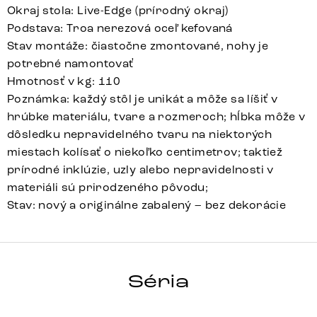
Okraj stola: Live-Edge (prírodný okraj)
Podstava: Troa nerezová oceľ kefovaná
Stav montáže: čiastočne zmontované, nohy je
potrebné namontovať
Hmotnosť v kg: 110
Poznámka: každý stôl je unikát a môže sa líšiť v
hrúbke materiálu, tvare a rozmeroch; hĺbka môže v
dôsledku nepravidelného tvaru na niektorých
miestach kolísať o niekoľko centimetrov; taktiež
prírodné inklúzie, uzly alebo nepravidelnosti v
materiáli sú prirodzeného pôvodu;
Stav: nový a originálne zabalený – bez dekorácie
HRANA
Séria
Detail celej série