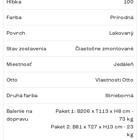
Hĺbka
100
Farba
Prírodná
Povrch
Lakovaný
Stav zostavenia
Čiastočne zmontované
Miestnosť
Jedáleň
Otto
Vlastnosti Otto
Druhá farba
Strieborná
Balenie na
Paket 1: B206 x T113 x H8 cm -
dopravu
73 kg
Paket 2: B81 x T27 x H13 cm - 23
kg