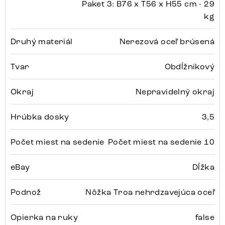
Paket 3: B76 x T56 x H55 cm - 29
kg
Druhý materiál
Nerezová oceľ brúsená
Tvar
Obdĺžnikový
Okraj
Nepravidelný okraj
Hrúbka dosky
3,5
Počet miest na sedenie
Počet miest na sedenie 10
eBay
Dĺžka
Podnož
Nôžka Troa nehrdzavejúca oceľ
Opierka na ruky
false