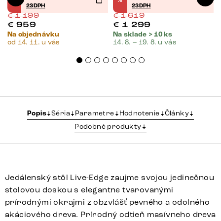
%
%
23DPH
23DPH
€
1 199
€
1 619
€
959
€
1 299
Na objednávku
Na sklade > 10 ks
od 14. 11. u vás
14. 8. – 19. 8. u vás
Popis
Séria
Parametre
Hodnotenie
Články
Podobné produkty
Jedálenský stôl Live-Edge zaujme svojou jedinečnou
stolovou doskou s elegantne tvarovanými
prírodnými okrajmi z obzvlášť pevného a odolného
akáciového dreva. Prírodný odtieň masívneho dreva