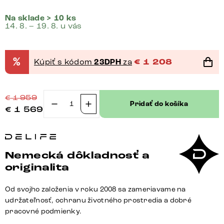
Na sklade > 10 ks
14. 8. – 19. 8. u vás
%
Kúpiť s kódom
23DPH
za
€
1 208
€
1 959
Pridať do košíka
€
1 569
množstvo
Jedálenský
stôl
Edge
Nemecká dôkladnosť a
200x100
originalita
akácia
prírodná
Od svojho založenia v roku 2008 sa zameriavame na
Troa
udržateľnosť, ochranu životného prostredia a dobré
nerezová
pracovné podmienky.
oceľ