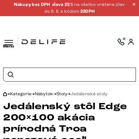
Nákupy bez DPH
zĺava 23 %
na všetko vrátane zliav
do 9. 8. s kódom
23DPH
Menu
Kategorie
Nábytok
Stoly
Jedálenské stoly
Jedálenský stôl Edge
200×100 akácia
prírodná Troa