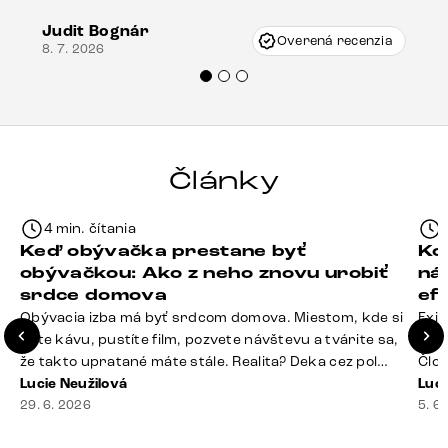
vzniklo pri preprave, ale vďaka pánovi
Judit Bognár
Vincze pri riešení mojej záležitosti pristúpili
Overená recenzia
8. 7. 2026
veľmi korektne. Odporúčam produkty Delife
každému.“
Články
4 min. čítania
Keď obývačka prestane byť
Ko
obývačkou: Ako z neho znovu urobiť
ná
srdce domova
ef
Obývacia izba má byť srdcom domova. Miestom, kde si
Exis
dáte kávu, pustíte film, pozvete návštevu a tvárite sa,
Seda
že takto upratané máte stále. Realita? Deka cez pol
Člov
sedačky, ovládač záhadne zmizol, konferenčný stolík
Lucie Neužilová
veľm
Luci
slúži ako odkladisko všetkého od účteniek po balzam
29. 6. 2026
si n
5. 6
na pery a niekde medzi vankúšmi možno žije stará
nezi