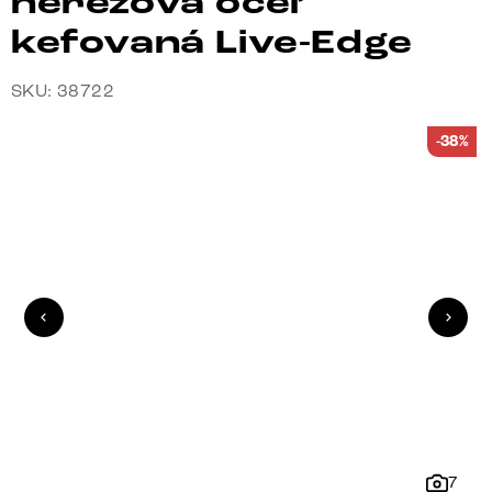
nerezová oceľ
kefovaná Live-Edge
SKU: 38722
-38%
7