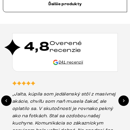
Ďalšie produkty
4,8
Overené
recenzie
241 recenzií
„Jalta, kúpila som jedálenský stôl z masívnej
„O
akácie, chvíľu som naň musela čakať, ale
in
oplatilo sa. V skutočnosti je rovnako pekný
st
ako na fotkách. Stal sa ozdobou našej
ús
kuchyne. Komunikácia so zákazníckym
sp