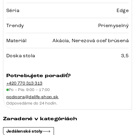
Séria
Edge
Trendy
Priemyselný
Materiál
Akácia, Nerezová oceľ brúsená
Doska stola
3,5
Potrebujete poradiť?
+420 770 313 313
Po – Pia: 9:00 – 17:00
podpora@delife-shop.sk
Odpovedáme do 24 hodín.
Zaradené v kategóriách
Jedálenské stoly