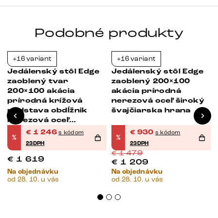
Podobné produkty
+16 variant
+16 variant
-23%
-37%
Jedálenský stôl Edge
Jedálenský stôl Edge
zaoblený tvar
zaoblený 200×100
200×100 akácia
akácia prírodná
prírodná krížová
nerezová oceľ široký
podstava obdĺžnik
švajčiarska hrana
nerezová oceľ
švajčiarska hrana
€
1 246
€
930
s kódom
s kódom
%
%
23DPH
23DPH
€
1 479
€
1 619
€
1 209
Na objednávku
Na objednávku
od 28. 10. u vás
od 28. 10. u vás