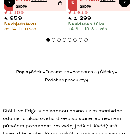
€
738
€
1 000
s kódom
s kódom
%
%
23DPH
23DPH
€
1 199
€
1 619
€
959
€
1 299
Na objednávku
Na sklade > 10 ks
od 14. 11. u vás
14. 8. – 19. 8. u vás
Popis
Séria
Parametre
Hodnotenie
Články
Podobné produkty
Stôl Live-Edge s prírodnou hránou z mimoriadne
odolného akáciového dreva sa stane jedinečným
pútačom pozornosti vo vašej jedálni. Každý stôl
Live-Edge je absolútny unikát, ktorý vyniká svojou