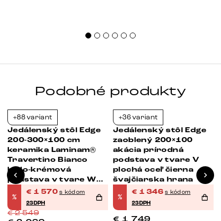
Podobné produkty
+88 variant
+36 variant
-38%
-23%
Jedálenský stôl Edge
Jedálenský stôl Edge
a
200-300×100 cm
zaoblený 200×100
keramika Laminam®
akácia prírodná
Travertino Bianco
podstava v tvare V
bielo-krémová
plochá oceľ čierna
podstava v tvare W
švajčiarska hrana
titánová farba
€
1 570
€
1 346
s kódom
s kódom
%
%
rozkladací
23DPH
23DPH
€
2 549
€
1 749