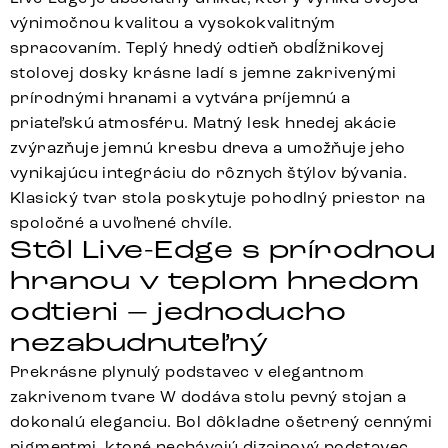
výnimočnou kvalitou a vysokokvalitným
spracovaním. Teplý hnedý odtieň obdĺžnikovej
stolovej dosky krásne ladí s jemne zakrivenými
prírodnými hranami a vytvára príjemnú a
priateľskú atmosféru. Matný lesk hnedej akácie
zvýrazňuje jemnú kresbu dreva a umožňuje jeho
vynikajúcu integráciu do rôznych štýlov bývania.
Klasický tvar stola poskytuje pohodlný priestor na
spoločné a uvoľnené chvíle.
Stôl Live-Edge s prírodnou
hranou v teplom hnedom
odtieni – jednoducho
nezabudnuteľný
Prekrásne plynulý podstavec v elegantnom
zakrivenom tvare W dodáva stolu pevný stojan a
dokonalú eleganciu. Bol dôkladne ošetrený cennými
pigmentmi, ktoré nechávajú dizajnový podstavec