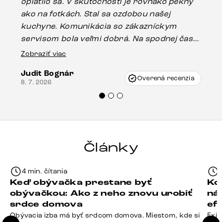
oplatilo sa. V skutočnosti je rovnako pekný
st
ako na fotkách. Stal sa ozdobou našej
ús
kuchyne. Komunikácia so zákazníckym
sp
servisom bola veľmi dobrá. Na spodnej časti
Es
stola bolo malé poškodenie, pravdepodobne
Zobraziť viac
16.
vzniklo pri preprave, ale vďaka pánovi
Judit Bognár
Vincze pri riešení mojej záležitosti pristúpili
Overená recenzia
8. 7. 2026
veľmi korektne. Odporúčam produkty Delife
každému.“
Články
4 min. čítania
Keď obývačka prestane byť
Ko
obývačkou: Ako z neho znovu urobiť
ná
srdce domova
ef
Obývacia izba má byť srdcom domova. Miestom, kde si
Exis