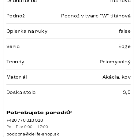
Druhá farba
Titánová
Podnož
Podnož v tvare "W" titánová
Opierka na ruky
false
Séria
Edge
Trendy
Priemyselný
Materiál
Akácia, kov
Doska stola
3,5
Potrebujete poradiť?
+420 770 313 313
Po – Pia: 9:00 – 17:00
podpora@delife-shop.sk