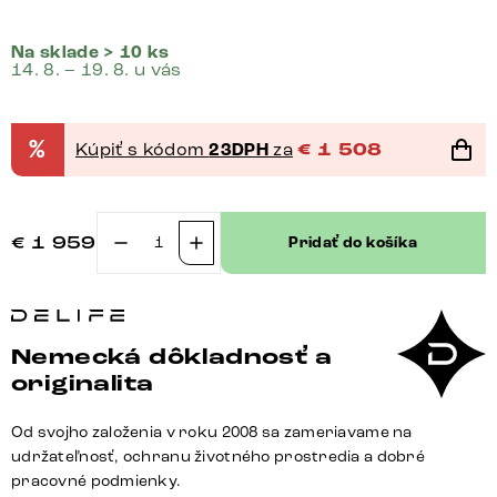
Na sklade > 10 ks
14. 8. – 19. 8. u vás
%
Kúpiť s kódom
23DPH
za
€
1 508
€
1 959
Pridať do košíka
množstvo
Jedálenský
stôl
Edge
Nemecká dôkladnosť a
200x100
originalita
akácia
hnedá
Od svojho založenia v roku 2008 sa zameriavame na
podstava
udržateľnosť, ochranu životného prostredia a dobré
v
pracovné podmienky.