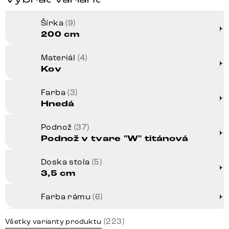
Šírka
(9)
200 cm
Materiál
(4)
Kov
Farba
(3)
Hnedá
Podnož
(37)
Podnož v tvare "W" titánová
Doska stola
(5)
3,5 cm
Farba rámu
(6)
(223)
Všetky varianty produktu