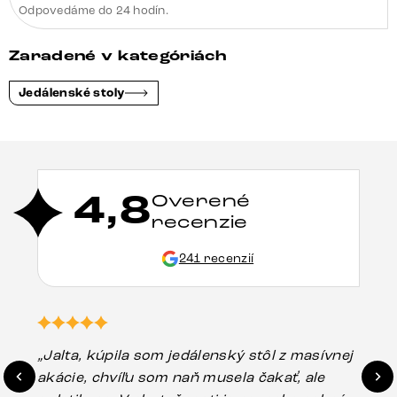
Odpovedáme do 24 hodín.
Zaradené v kategóriách
Jedálenské stoly
4,8
Overené
recenzie
241 recenzií
„Jalta, kúpila som jedálenský stôl z masívnej
„O
akácie, chvíľu som naň musela čakať, ale
in