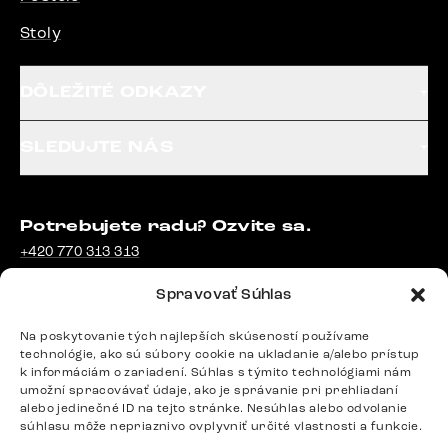
Stoly
DÔLEŽITÉ ODKAZY
SLEDUJTE NÁS
Potrebujete radu? Ozvite sa.
+420 770 313 313
Po – Pia: 9:00 – 17:00
Spravovať Súhlas
podpora@delife-shop.sk
Odpovedáme do 24 hodín.
Na poskytovanie tých najlepších skúseností používame
technológie, ako sú súbory cookie na ukladanie a/alebo prístup
k informáciám o zariadení. Súhlas s týmito technológiami nám
umožní spracovávať údaje, ako je správanie pri prehliadaní
Google recenzie
alebo jedinečné ID na tejto stránke. Nesúhlas alebo odvolanie
4,8
súhlasu môže nepriaznivo ovplyvniť určité vlastnosti a funkcie.