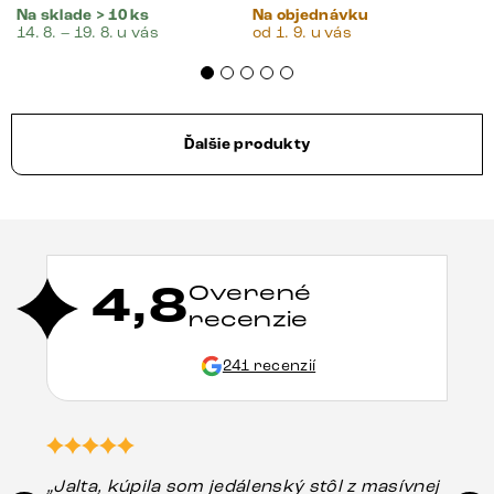
Na sklade > 10 ks
Na objednávku
14. 8. – 19. 8. u vás
od 1. 9. u vás
Ďalšie produkty
4,8
Overené
recenzie
241 recenzií
„Jalta, kúpila som jedálenský stôl z masívnej
„O