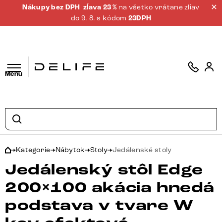
Nákupy bez DPH
zĺava 23 %
na všetko vrátane zliav
do 9. 8. s kódom
23DPH
Menu
Kategorie
Nábytok
Stoly
Jedálenské stoly
Jedálenský stôl Edge
200×100 akácia hnedá
podstava v tvare W