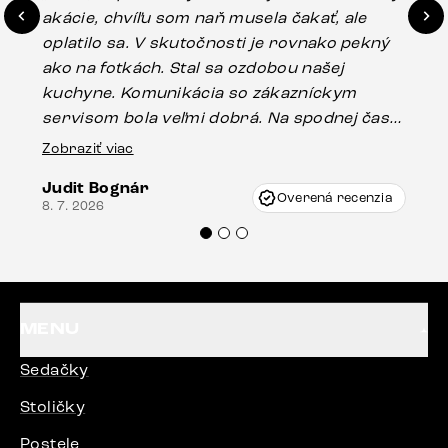
akácie, chvíľu som naň musela čakať, ale
in
oplatilo sa. V skutočnosti je rovnako pekný
st
ako na fotkách. Stal sa ozdobou našej
ús
kuchyne. Komunikácia so zákazníckym
sp
servisom bola veľmi dobrá. Na spodnej časti
Es
stola bolo malé poškodenie, pravdepodobne
Zobraziť viac
16.
vzniklo pri preprave, ale vďaka pánovi
Judit Bognár
Vincze pri riešení mojej záležitosti pristúpili
Overená recenzia
8. 7. 2026
veľmi korektne. Odporúčam produkty Delife
každému.“
MENU
Sedačky
Stoličky
Postele