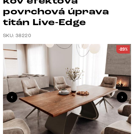
kov efektová
povrchová úprava
titán Live-Edge
SKU: 38220
-23%