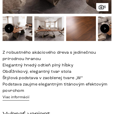
6
Z robustného akáciového dreva s jedinečnou
prírodnou hranou
Elegantný hnedý odtieň plný hĺbky
Obdĺžnikový, elegantný tvar stola
Štýlová podstava v zaoblenej tvare „W“
Podstava zaujme elegantným titánovým efektovým
povrchom
Viac informácií
Vybrať variant