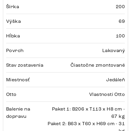
Šírka
200
Výška
69
Hĺbka
100
Povrch
Lakovaný
Stav zostavenia
Čiastočne zmontované
Miestnosť
Jedáleň
Otto
Vlastnosti Otto
Balenie na
Paket 1: B206 x T113 x H8 cm -
dopravu
67 kg
Paket 2: B63 x T60 x H69 cm - 31
kg