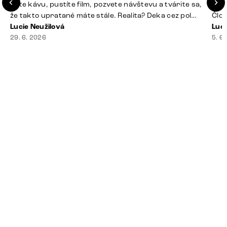
dáte kávu, pustíte film, pozvete návštevu a tvárite sa,
Seda
že takto upratané máte stále. Realita? Deka cez pol
Člov
sedačky, ovládač záhadne zmizol, konferenčný stolík
Lucie Neužilová
veľm
Luci
slúži ako odkladisko všetkého od účteniek po balzam
29. 6. 2026
si n
5. 6
na pery a niekde medzi vankúšmi možno žije stará
nezi
sušienka. Dobrá správa? Aj obývačka, [&hellip;]
ste
nevy