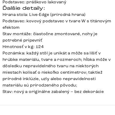
Podstavec: práškovo lakovaný
Ďalšie detaily:
Hrana stola: Live-Edge (prírodná hrana)
Podstavec: kovový podstavec v tvare W s titánovým
efektom
Stav montáže: čiastočne zmontované, nohy je
potrebné pripevniť
Hmotnosť v kg: 124
Poznámka: každý stôl je unikát a môže sa líšiť v
hrúbke materiálu, tvare a rozmeroch; hĺbka môže v
dôsledku nepravidelného tvaru na niektorých
miestach kolísať o niekoľko centimetrov; taktiež
prírodné inklúzie, uzly alebo nepravidelnosti
materiálu sú prirodzeného pôvodu;
Stav: nový a originálne zabalený – bez dekorácie