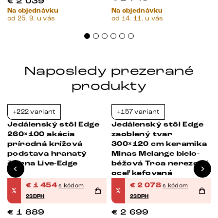
€
2 039
Na objednávku
Na objednávku
od 25. 9. u vás
od 14. 11. u vás
Naposledy prezerané
produkty
+222 variant
+157 variant
-23%
-23%
Jedálenský stôl Edge
Jedálenský stôl Edge
260×100 akácia
zaoblený tvar
prírodná krížová
300×120 cm keramika
podstava hranatý
Minas Melange bielo-
čierna Live-Edge
béžová Troa nerezová
oceľ kefovaná
€
1 454
€
2 078
s kódom
s kódom
%
%
23DPH
23DPH
€
1 889
€
2 699