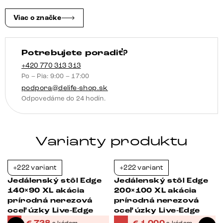
tvare
W
Viac o značke
kov
efektová
Potrebujete poradiť?
povrchová
úprava
+420 770 313 313
Po – Pia: 9:00 – 17:00
titán
podpora@delife-shop.sk
Live-
Odpovedáme do 24 hodín.
Edge
Varianty produktu
+222 variant
+222 variant
-38%
-38%
Jedálenský stôl Edge
Jedálenský stôl Edge
140×90 XL akácia
200×100 XL akácia
prírodná nerezová
prírodná nerezová
oceľ úzky Live-Edge
oceľ úzky Live-Edge