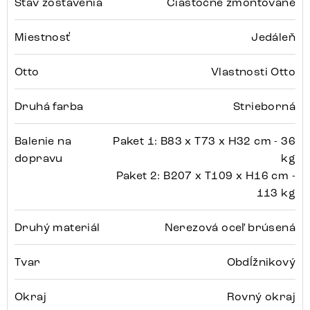
Stav zostavenia
Čiastočne zmontované
Miestnosť
Jedáleň
Otto
Vlastnosti Otto
Druhá farba
Strieborná
Balenie na
Paket 1: B83 x T73 x H32 cm - 36
dopravu
kg
Paket 2: B207 x T109 x H16 cm -
113 kg
Druhý materiál
Nerezová oceľ brúsená
Tvar
Obdĺžnikový
Okraj
Rovný okraj