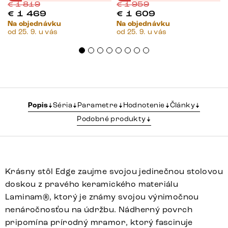
€
1 819
€
1 959
€
1 469
€
1 609
Na objednávku
Na objednávku
od 25. 9. u vás
od 25. 9. u vás
Popis
Séria
Parametre
Hodnotenie
Články
Podobné produkty
Krásny stôl Edge zaujme svojou jedinečnou stolovou
doskou z pravého keramického materiálu
Laminam®, ktorý je známy svojou výnimočnou
nenáročnosťou na údržbu. Nádherný povrch
pripomína prírodný mramor, ktorý fascinuje