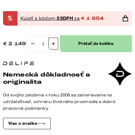
%
Kúpiť s kódom
23DPH
za
€
1 654
€
2 149
Pridať do košíka
množstvo
Jedálenský
stôl
Edge
Nemecká dôkladnosť a
200-
originalita
300x100
keramika
Od svojho založenia v roku 2008 sa zameriavame na
Laminam®Noir
udržateľnosť, ochranu životného prostredia a dobré
Desir
pracovné podmienky.
hnedá
pavúk
Viac o značke
plochá