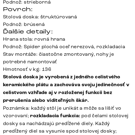
Podnož: strieborná
Povrch:
Stolová doska: štruktúrovaná
Podnož: brúsená
Ďalšie detaily:
Hrana stola: rovná hrana
Podnož: Spider plochá oceľ nerezová, rozkladacia
Stav montáže: čiastočne zmontovaný, nohy je
potrebné namontovať
Hmotnosť v kg: 136
Stolová doska je vyrobená z jedného celistvého
keramického plátu a zachováva svoju jedinečnosť v
celistvom vzhľade aj v rozloženej funkcii bez
prerušenia alebo viditeľných škár.
Poznámka: každý stôl je unikát a môže sa líšiť vo
vzorovaní;
rozkladacia funkcia:
pod čelami stolovej
dosky sa nachádzajú predĺžené diely. Každý
predĺžený diel sa vysunie spod stolovej dosky;