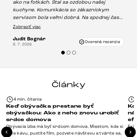
ako na fotkách. Stal sa ozdobou našej
ús
kuchyne. Komunikácia so zákazníckym
sp
servisom bola veľmi dobrá. Na spodnej časti
Es
stola bolo malé poškodenie, pravdepodobne
Zobraziť viac
16.
vzniklo pri preprave, ale vďaka pánovi
Judit Bognár
Vincze pri riešení mojej záležitosti pristúpili
Overená recenzia
8. 7. 2026
veľmi korektne. Odporúčam produkty Delife
každému.“
Články
4 min. čítania
Keď obývačka prestane byť
Ko
obývačkou: Ako z neho znovu urobiť
ná
srdce domova
ef
Obývacia izba má byť srdcom domova. Miestom, kde si
Exis
dáte kávu, pustíte film, pozvete návštevu a tvárite sa,
Seda