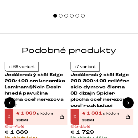
Podobné produkty
+168 variant
+7 variant
-39%
-38%
Jedálenský stôl Edge
Jedálenský stôl Edge
200×100 cm keramika
200-300×100 reliéfne
Laminam®Noir Desir
sklo dymovo čierna
hnedá pavučina
3D dizajn Spider
plochá oceľ nerezová
plochá oceľ nerezová
oceľ
oceľ rozkladací
€
1 069
€
1 331
s kódom
s kódom
%
%
23DPH
23DPH
€
1 739
€
2 159
€
1 389
€
1 729