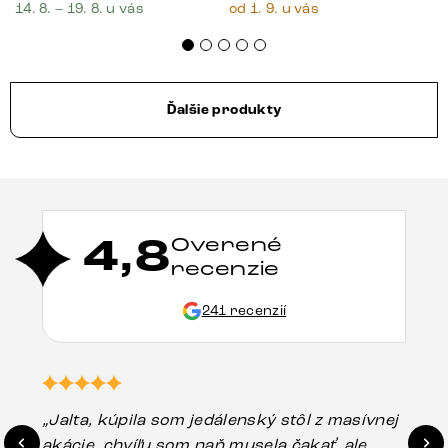
14. 8. – 19. 8. u vás
od 1. 9. u vás
Ďalšie produkty
4,8
Overené
recenzie
241 recenzií
„Jalta, kúpila som jedálenský stôl z masívnej
„O
akácie, chvíľu som naň musela čakať, ale
in