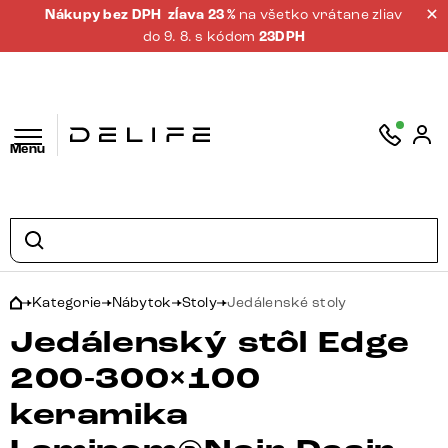
Nákupy bez DPH
zĺava 23 %
na všetko vrátane zliav
do 9. 8. s kódom
23DPH
Menu
Kategorie
Nábytok
Stoly
Jedálenské stoly
Jedálenský stôl Edge
200-300×100
keramika