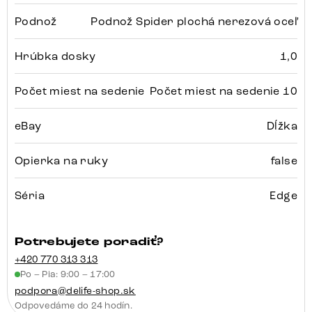
Podnož
Podnož Spider plochá nerezová oceľ
Hrúbka dosky
1,0
Počet miest na sedenie
Počet miest na sedenie 10
eBay
Dĺžka
Opierka na ruky
false
Séria
Edge
Potrebujete poradiť?
+420 770 313 313
Po – Pia: 9:00 – 17:00
podpora@delife-shop.sk
Odpovedáme do 24 hodín.