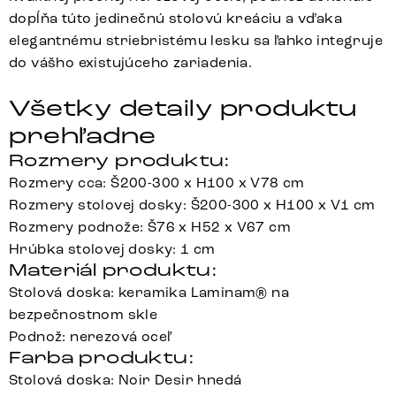
dopĺňa túto jedinečnú stolovú kreáciu a vďaka
elegantnému striebristému lesku sa ľahko integruje
do vášho existujúceho zariadenia.
Všetky detaily produktu
prehľadne
Rozmery produktu:
Rozmery cca: Š200-300 x H100 x V78 cm
Rozmery stolovej dosky: Š200-300 x H100 x V1 cm
Rozmery podnože: Š76 x H52 x V67 cm
Hrúbka stolovej dosky: 1 cm
Materiál produktu:
Stolová doska: keramika Laminam® na
bezpečnostnom skle
Podnož: nerezová oceľ
Farba produktu:
Stolová doska: Noir Desir hnedá