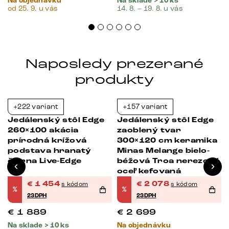
Na objednávku
Na sklade > 10 ks
od 25. 9. u vás
14. 8. – 19. 8. u vás
Naposledy prezerané
produkty
+222 variant
+157 variant
-23%
-23%
Jedálenský stôl Edge
Jedálenský stôl Edge
260×100 akácia
zaoblený tvar
prírodná krížová
300×120 cm keramika
podstava hranatý
Minas Melange bielo-
čierna Live-Edge
béžová Troa nerezová
oceľ kefovaná
€
1 454
€
2 078
s kódom
s kódom
%
%
23DPH
23DPH
€
1 889
€
2 699
Na sklade > 10 ks
Na objednávku