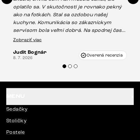
oplatilo sa. V skutočnosti je rovnako pekný
st
ako na fotkách. Stal sa ozdobou našej
ús
kuchyne. Komunikácia so zákazníckym
sp
servisom bola veľmi dobrá. Na spodnej časti
Es
stola bolo malé poškodenie, pravdepodobne
Zobraziť viac
16.
vzniklo pri preprave, ale vďaka pánovi
Judit Bognár
Vincze pri riešení mojej záležitosti pristúpili
Overená recenzia
8. 7. 2026
veľmi korektne. Odporúčam produkty Delife
každému.“
MENU
Sedačky
Stoličky
Postele