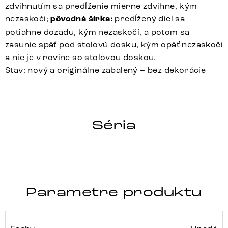
zdvihnutím sa predĺženie mierne zdvihne, kým
nezaskočí;
pôvodná šírka:
predĺžený diel sa
potiahne dozadu, kým nezaskočí, a potom sa
zasunie späť pod stolovú dosku, kým opäť nezaskočí
a nie je v rovine so stolovou doskou.
Stav: nový a originálne zabalený – bez dekorácie
HRANA
Séria
Detail celej série
Parametre produktu