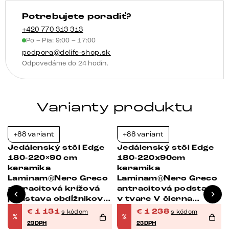
oceľ
Potrebujete poradiť?
nerezová
oceľ
+420 770 313 313
Po – Pia: 9:00 – 17:00
rozkladací
podpora@delife-shop.sk
Odpovedáme do 24 hodín.
Varianty produktu
+88 variant
+88 variant
-38%
-37%
Jedálenský stôl Edge
Jedálenský stôl Edge
180-220×90 cm
180-220x90cm
keramika
keramika
Laminam®Nero Greco
Laminam®Nero Greco
antracitová krížová
antracitová podstava
podstava obdĺžnikový
v tvare V čierna
nerezová oceľ
rozkladací
€
1 131
€
1 238
s kódom
s kódom
%
%
rozkladací
23DPH
23DPH