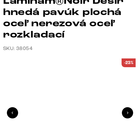
Laminam®Noir Desir
hnedá pavúk plochá
oceľ nerezová oceľ
rozkladací
SKU: 38054
-23%