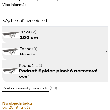
Viac informácií
Vybrať variant
Šírka
(2)
200 cm
Farba
(9)
Hnedá
Podnož
(12)
Podnož Spider plochá nerezová
oceľ
(89)
Všetky varianty produktu
Na objednávku
od 25. 9. u vás