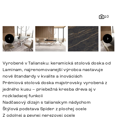
10
Vyrobené v Taliansku: keramická stolová doska od
Laminam, najrenomovanejší výrobca nastavuje
nové štandardy v kvalite a inováciách
Prémiová stolová doska majstrovsky vyrobená z
jedného kusu – priebežná kresba dreva aj v
rozkladacej funkcii
Nadčasový dizajn s talianskym nádychom
Štýlová podstava Spider z plochej ocele
Z odolnej a pevnej nerezovej ocele