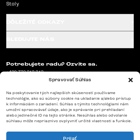
Stoly
DÔLEŽITÉ ODKAZY
SLEDUJTE NÁS
Potrebujete radu? Ozvite sa.
+420 770 313 313
Po – Pia: 9:00 – 17:00
Spravovať Súhlas
podpora@delife-shop.sk
Odpovedáme do 24 hodín.
Na poskytovanie tých najlepších skúseností používame
technológie, ako sú súbory cookie na ukladanie a/alebo prístup
k informáciám o zariadení. Súhlas s týmito technológiami nám
umožní spracovávať údaje, ako je správanie pri prehliadaní
alebo jedinečné ID na tejto stránke. Nesúhlas alebo odvolanie
Google recenzie
súhlasu môže nepriaznivo ovplyvniť určité vlastnosti a funkcie.
4,8
Prijať