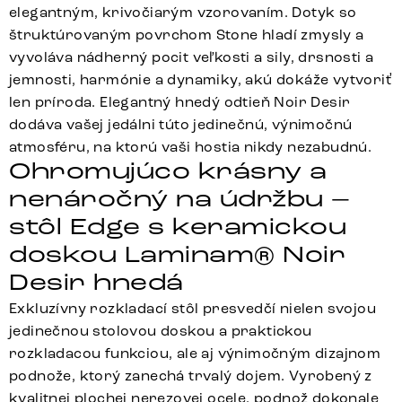
elegantným, krivočiarým vzorovaním. Dotyk so
štruktúrovaným povrchom Stone hladí zmysly a
vyvoláva nádherný pocit veľkosti a sily, drsnosti a
jemnosti, harmónie a dynamiky, akú dokáže vytvoriť
len príroda. Elegantný hnedý odtieň Noir Desir
dodáva vašej jedálni túto jedinečnú, výnimočnú
atmosféru, na ktorú vaši hostia nikdy nezabudnú.
Ohromujúco krásny a
nenáročný na údržbu –
stôl Edge s keramickou
doskou Laminam® Noir
Desir hnedá
Exkluzívny rozkladací stôl presvedčí nielen svojou
jedinečnou stolovou doskou a praktickou
rozkladacou funkciou, ale aj výnimočným dizajnom
podnože, ktorý zanechá trvalý dojem. Vyrobený z
kvalitnej plochej nerezovej ocele, podnož dokonale