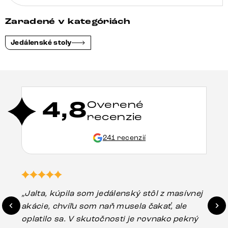
Zaradené v kategóriách
Jedálenské stoly
4,8
Overené
recenzie
241 recenzií
„Jalta, kúpila som jedálenský stôl z masívnej
„O
akácie, chvíľu som naň musela čakať, ale
in
oplatilo sa. V skutočnosti je rovnako pekný
st