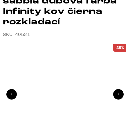
sabbia dubová farba
Infinity kov čierna
rozkladací
SKU: 40521
-38%