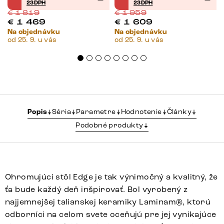
23DPH
23DPH
€
1 819
€
1 959
€
1 469
€
1 609
Na objednávku
Na objednávku
od 25. 9. u vás
od 25. 9. u vás
Popis
Séria
Parametre
Hodnotenie
Články
Podobné produkty
Ohromujúci stôl Edge je tak výnimočný a kvalitný, že
ťa bude každý deň inšpirovať. Bol vyrobený z
najjemnejšej talianskej keramiky Laminam®, ktorú
odborníci na celom svete oceňujú pre jej vynikajúce