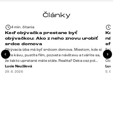
Články
4 min. čítania
Keď obývačka prestane byť
Ko
obývačkou: Ako z neho znovu urobiť
ná
srdce domova
ef
Obývacia izba má byť srdcom domova. Miestom, kde si
Exis
dáte kávu, pustíte film, pozvete návštevu a tvárite sa,
Seda
že takto upratané máte stále. Realita? Deka cez pol
Člov
sedačky, ovládač záhadne zmizol, konferenčný stolík
Lucie Neužilová
veľm
Luci
slúži ako odkladisko všetkého od účteniek po balzam
29. 6. 2026
si n
5. 6
na pery a niekde medzi vankúšmi možno žije stará
nezi
sušienka. Dobrá správa? Aj obývačka, [&hellip;]
ste
nevy