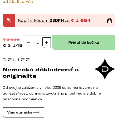
od 25. 9. u vás
%
Kúpiť s kódom
23DPH
za
€
1 654
€
2 689
Pridať do košíka
€
2 149
množstvo
Jedálenský
stôl
Edge
Nemecká dôkladnosť a
200-
originalita
300x100
cm
Od svojho založenia v roku 2008 sa zameriavame na
keramika
udržateľnosť, ochranu životného prostredia a dobré
Laminam®
pracovné podmienky.
sabbia
dubová
Viac o značke