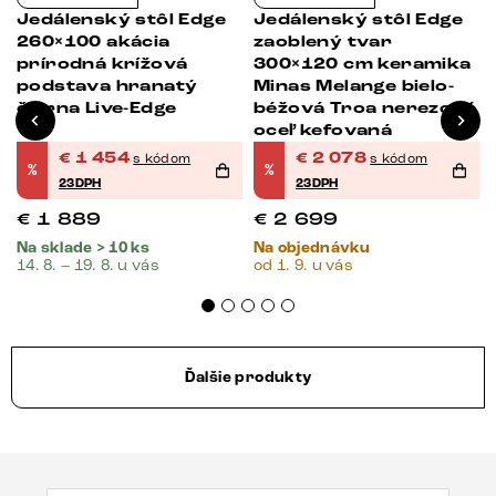
Jedálenský stôl Edge
Jedálenský stôl Edge
260×100 akácia
zaoblený tvar
prírodná krížová
300×120 cm keramika
podstava hranatý
Minas Melange bielo-
čierna Live-Edge
béžová Troa nerezová
oceľ kefovaná
€
1 454
€
2 078
s kódom
s kódom
%
%
23DPH
23DPH
€
1 889
€
2 699
Na sklade > 10 ks
Na objednávku
14. 8. – 19. 8. u vás
od 1. 9. u vás
Ďalšie produkty