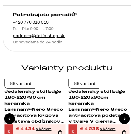
farba
Infinity
Potrebujete poradiť?
kov
čierna
+420 770 313 313
Po – Pia: 9:00 – 17:00
rozkladací
podpora@delife-shop.sk
Odpovedáme do 24 hodín.
Varianty produktu
+88 variant
+88 variant
-38%
-37%
Jedálenský stôl Edge
Jedálenský stôl Edge
180-220×90 cm
180-220x90cm
keramika
keramika
Laminam®Nero Greco
Laminam®Nero Greco
antracitová krížová
antracitová podstava
podstava obdĺžnikový
v tvare V čierna
nerezová oceľ
rozkladací
€
1 131
€
1 238
s kódom
s kódom
%
%
rozkladací