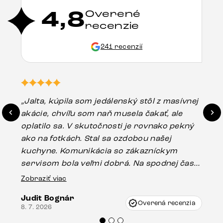
4,8
Overené
recenzie
241 recenzií
„Jalta, kúpila som jedálenský stôl z masívnej
„O
akácie, chvíľu som naň musela čakať, ale
in
oplatilo sa. V skutočnosti je rovnako pekný
st
ako na fotkách. Stal sa ozdobou našej
ús
kuchyne. Komunikácia so zákazníckym
sp
servisom bola veľmi dobrá. Na spodnej časti
Es
stola bolo malé poškodenie, pravdepodobne
Zobraziť viac
16.
vzniklo pri preprave, ale vďaka pánovi
Judit Bognár
Vincze pri riešení mojej záležitosti pristúpili
Overená recenzia
8. 7. 2026
veľmi korektne. Odporúčam produkty Delife