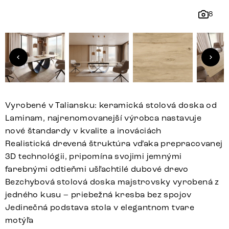
8
Vyrobené v Taliansku: keramická stolová doska od
Laminam, najrenomovanejší výrobca nastavuje
nové štandardy v kvalite a inováciách
Realistická drevená štruktúra vďaka prepracovanej
3D technológii, pripomína svojimi jemnými
farebnými odtieňmi ušľachtilé dubové drevo
Bezchybová stolová doska majstrovsky vyrobená z
jedného kusu – priebežná kresba bez spojov
Jedinečná podstava stola v elegantnom tvare
motýľa