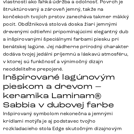
vlastnosti ako ľahká údržba a odolnosť. Povrch je
štruktúrovaný a zároveň jemný, takže na
končekoch tvojich prstov zanecháva takmer mäkký
pocit. Obdĺžniková stolová doska žiari jemnými
drevenými odtieňmi pripomínajúcimi elegantný dub
a inšpirovanými špeciálnymi farbami piesku pri
benátskej lagúne. Jej nádherne prírodný charakter
dodáva tvojej jedálni príjemnú a láskavú atmosféru,
v ktorej sú funkčnosť a výnimočný dizajn
neoddeliteľne prepojené.
Inšpirované lagúnovým
pieskom a drevom –
keramika Laminam®
Sabbia v dubovej farbe
Inšpirovaný symbolom nekonečna a jemnými
krídlami motýľa je aj podstavec tvojho
rozkladacieho stola Edge skutočným dizajnovým