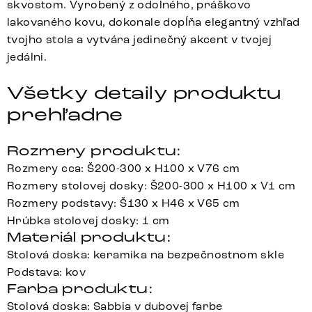
skvostom. Vyrobený z odolného, práškovo
lakovaného kovu, dokonale dopĺňa elegantný vzhľad
tvojho stola a vytvára jedinečný akcent v tvojej
jedálni.
Všetky detaily produktu
prehľadne
Rozmery produktu:
Rozmery cca: Š200-300 x H100 x V76 cm
Rozmery stolovej dosky: Š200-300 x H100 x V1 cm
Rozmery podstavy: Š130 x H46 x V65 cm
Hrúbka stolovej dosky: 1 cm
Materiál produktu:
Stolová doska: keramika na bezpečnostnom skle
Podstava: kov
Farba produktu:
Stolová doska: Sabbia v dubovej farbe