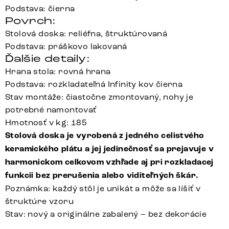
Podstava: čierna
Povrch:
Stolová doska: reliéfna, štruktúrovaná
Podstava: práškovo lakovaná
Ďalšie detaily:
Hrana stola: rovná hrana
Podstava: rozkladateľná Infinity kov čierna
Stav montáže: čiastočne zmontovaný, nohy je
potrebné namontovať
Hmotnosť v kg: 185
Stolová doska je vyrobená z jedného celistvého
keramického plátu a jej jedinečnosť sa prejavuje v
harmonickom celkovom vzhľade aj pri rozkladacej
funkcii bez prerušenia alebo viditeľných škár.
Poznámka: každý stôl je unikát a môže sa líšiť v
štruktúre vzoru
Stav: nový a originálne zabalený – bez dekorácie