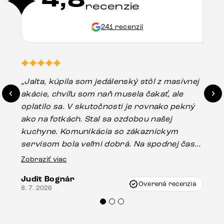
4,8
recenzie
241 recenzií
„Jalta, kúpila som jedálenský stôl z masívnej
„O
akácie, chvíľu som naň musela čakať, ale
in
oplatilo sa. V skutočnosti je rovnako pekný
st
ako na fotkách. Stal sa ozdobou našej
ús
kuchyne. Komunikácia so zákazníckym
sp
servisom bola veľmi dobrá. Na spodnej časti
Es
stola bolo malé poškodenie, pravdepodobne
Zobraziť viac
16.
vzniklo pri preprave, ale vďaka pánovi
Judit Bognár
Vincze pri riešení mojej záležitosti pristúpili
Overená recenzia
8. 7. 2026
veľmi korektne. Odporúčam produkty Delife
každému.“