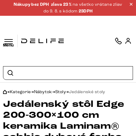
Nákupy bez DPH
zĺava 23 %
na všetko vrátane zliav
do 9. 8. s kódom
23DPH
Menu
Kategorie
Nábytok
Stoly
Jedálenské stoly
Jedálenský stôl Edge
200-300×100 cm
keramika Laminam®