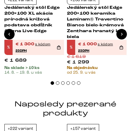
-23%
-38%
Jedálenský stôl Edge
Jedálenský stôl Edge
200×100 XL akácia
200×100 keramika
prírodná krížová
Laminam® Travertino
podstava obdĺžnik
Bianco bielo-krémová
čierna Live-Edge
Zenthara hranatý kov
biela
€
1 300
€
1 000
s kódom
s kódom
%
%
23DPH
23DPH
€
1 619
€
1 689
€
1 299
Na sklade > 10 ks
Na objednávku
14. 8. – 19. 8. u vás
od 25. 9. u vás
Naposledy prezerané
produkty
+222 variant
+157 variant
-23%
-23%