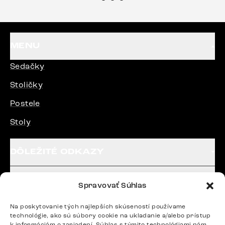
každému.“
MENU
Sedačky
Stoličky
Postele
Stoly
DÔLEŽITÉ ODKAZY
SLEDUJTE NÁS
Spravovať Súhlas
Na poskytovanie tých najlepších skúseností používame
technológie, ako sú súbory cookie na ukladanie a/alebo prístup
Potrebujete radu? Ozvite sa.
k informáciám o zariadení. Súhlas s týmito technológiami nám