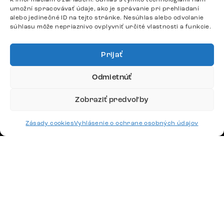
+420 770 313 313
umožní spracovávať údaje, ako je správanie pri prehliadaní
Po – Pia: 9:00 – 17:00
alebo jedinečné ID na tejto stránke. Nesúhlas alebo odvolanie
súhlasu môže nepriaznivo ovplyvniť určité vlastnosti a funkcie.
podpora@delife-shop.sk
Odpovedáme do 24 hodín.
Prijať
Odmietnúť
Google recenzie
4,8
Zobraziť predvoľby
Zásady cookies
Vyhlásenie o ochrane osobných údajov
Doprava
Platby
Česko
Maďarsko
Nemecko