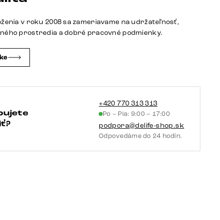
keramika
onyx
oženia v roku 2008 sa zameriavame na udržateľnosť,
šampanské
tného prostredia a dobré pracovné podmienky.
origami
metalická
čke
zlatá
+420 770 313 313
bujete
Po – Pia: 9:00 – 17:00
ť?
podpora@delife-shop.sk
Odpovedáme do 24 hodín.