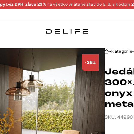
py bez DPH
zĺava 23 %
na všetko vrátane zliav do 9. 8. s kódom
Kategorie
-38%
Jedá
300×
onyx
metal
SKU: 44990