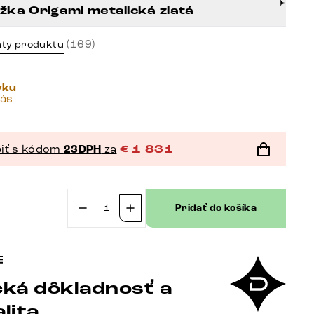
žka Origami metalická zlatá
(169)
nty produktu
vku
vás
iť s kódom
23DPH
za
€
1 831
Pridať do košíka
množstvo
Jedálenský
stôl
Edge
ká dôkladnosť a
300×100
cm
lita