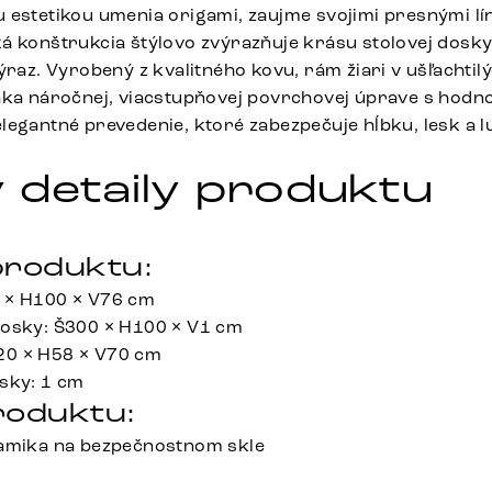
 estetikou umenia origami, zaujme svojimi presnými lí
á konštrukcia štýlovo zvýrazňuje krásu stolovej dosk
ýraz. Vyrobený z kvalitného kovu, rám žiari v ušľachtil
aka náročnej, viacstupňovej povrchovej úprave s hod
legantné prevedenie, ktoré zabezpečuje hĺbku, lesk a l
 detaily produktu
roduktu:
 × H100 × V76 cm
dosky: Š300 × H100 × V1 cm
0 × H58 × V70 cm
sky: 1 cm
roduktu:
ramika na bezpečnostnom skle