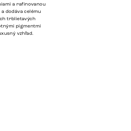
niami a rafinovanou
y a dodáva celému
ých trblietavých
notnými pigmentmi
uxusný vzhľad.