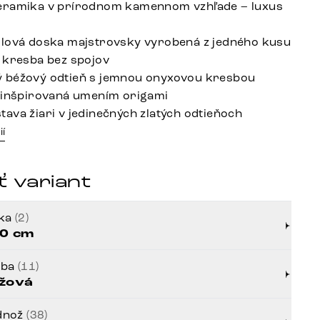
eramika v prírodnom kamennom vzhľade – luxus
l
lová doska majstrovsky vyrobená z jedného kusu
 kresba bez spojov
 béžový odtieň s jemnou onyxovou kresbou
 inšpirovaná umením origami
ava žiari v jedinečných zlatých odtieňoch
ií
 variant
rka
(2)
0 cm
rba
(11)
žová
dnož
(38)