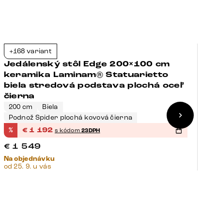
+168 variant
+
-23%
Jedálenský stôl Edge 200×100 cm
J
keramika Laminam® Statuarietto
k
biela stredová podstava plochá oceľ
a
čierna
č
200 cm
Biela
3
Podnož Spider plochá kovová čierna
P
%
€
1 192
%
s kódom
23DPH
€
1 549
€
Na objednávku
Na
od 25. 9. u vás
od