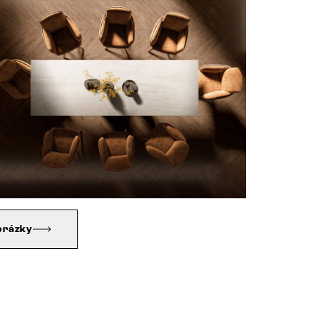
brázky