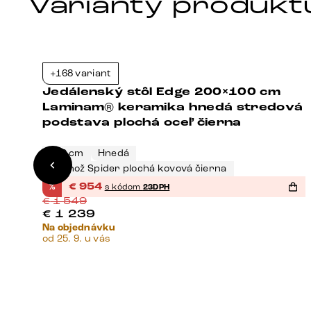
Varianty produkt
+168 variant
8%
-38%
Jedálenský stôl Edge 200×100 cm
dá
Laminam® keramika hnedá stredová
podstava plochá oceľ čierna
200 cm
Hnedá
Podnož Spider plochá kovová čierna
%
€
954
s kódom
23DPH
€
1 549
€
1 239
Na objednávku
od 25. 9. u vás