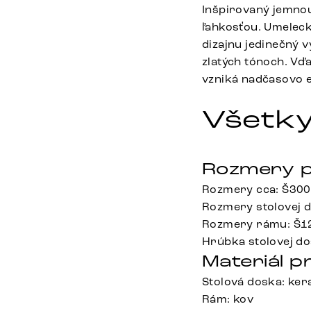
Inšpirovaný jemnou
ľahkosťou. Umeleck
dizajnu jedinečný v
zlatých tónoch. Vď
vzniká nadčasovo e
Všetky
Rozmery p
Rozmery cca: Š300
Rozmery stolovej 
Rozmery rámu: Š12
Hrúbka stolovej do
Materiál p
Stolová doska: ke
Rám: kov