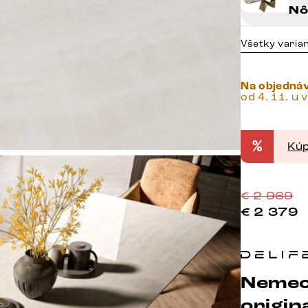
Nô
Všetky varia
Na objedná
od 4. 11. u 
%
Kúp
€
2 969
€
2 379
Nemec
origina