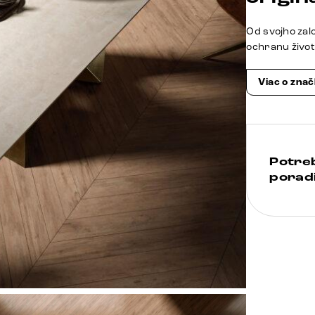
Od svojho zal
ochranu živo
Viac o zna
Potre
poradi