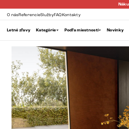
Náku
O nás
Referencie
Služby
FAQ
Kontakty
Letné zľavy
Kategórie
Podľa miestností
Novinky