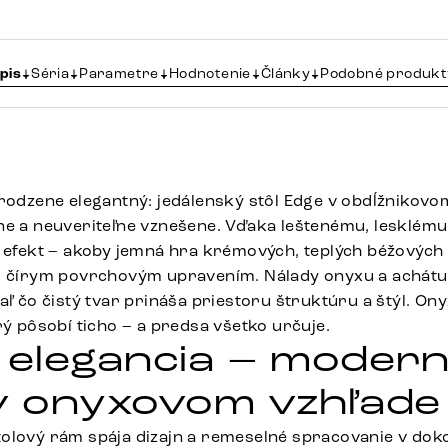
pis
Séria
Parametre
Hodnotenie
Články
Podobné produkt
irodzene elegantný: jedálenský stôl Edge v obdĺžnikovo
ne a neuveriteľne vznešene. Vďaka leštenému, lesklém
ý efekt – akoby jemná hra krémových, teplých béžových
od čírym povrchovým upravením. Nálady onyxu a achátu
iaľ čo čistý tvar prináša priestoru štruktúru a štýl. O
rý pôsobí ticho – a predsa všetko určuje.
elegancia – moder
 v onyxovom vzhľade
olový rám spája dizajn a remeselné spracovanie v doko