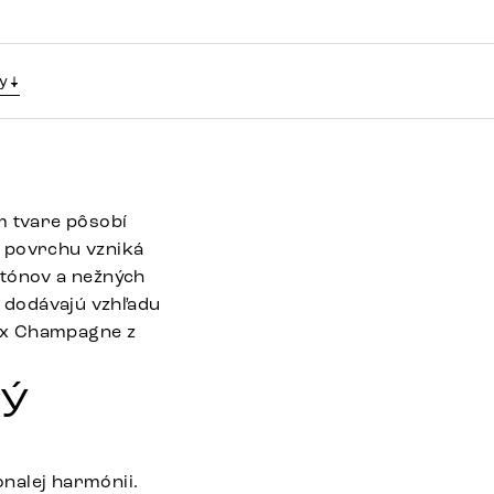
y
m tvare pôsobí
u povrchu vzniká
 tónov a nežných
 dodávajú vzhľadu
nyx Champagne z
ný
nalej harmónii.