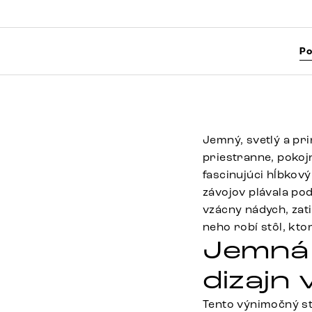
Po
Jemný, svetlý a pr
priestranne, pokoj
fascinujúci hĺbkov
závojov plávala p
vzácny nádych, zat
neho robí stôl, kto
Jemná 
dizajn
Tento výnimočný st