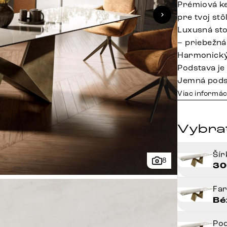
Prémiová k
pre tvoj stô
Luxusná sto
– priebežná
Harmonický
Podstava je
Jemná podst
Viac informác
Vybrať
Ší
8
30
Fa
Bé
Po