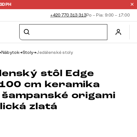
23DPH
+420 770 313 313
Po – Pia: 9:00 – 17:00
Nábytok
Stoly
Jedálenské stoly
lenský stôl Edge
100 cm keramika
 šampanské origami
ická zlatá