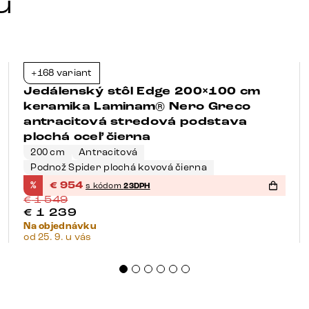
u
+168 variant
-38%
Jedálenský stôl Edge 200×100 cm
keramika Laminam® Nero Greco
antracitová stredová podstava
plochá oceľ čierna
200 cm
Antracitová
Podnož Spider plochá kovová čierna
%
€
954
s kódom
23DPH
€
1 549
€
1 239
Na objednávku
od 25. 9. u vás