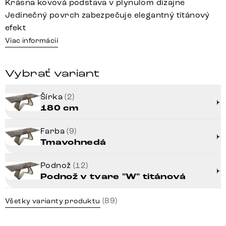
Krásna kovová podstava v plynulom dizajne
Jedinečný povrch zabezpečuje elegantný titánový
efekt
Viac informácií
Vybrať variant
Šírka
(2)
180 cm
Farba
(9)
Tmavohnedá
Podnož
(12)
Podnož v tvare "W" titánová
(89)
Všetky varianty produktu