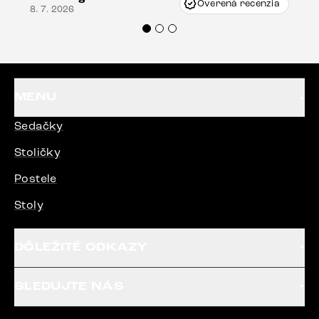
Overená recenzia
8. 7. 2026
veľmi korektne. Odporúčam produkty Delife
každému.“
MENU
Sedačky
Stoličky
Postele
Stoly
DÔLEŽITÉ ODKAZY
SLEDUJTE NÁS