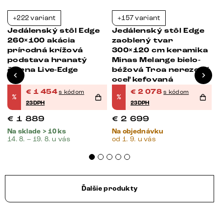
+222 variant
+157 variant
-23%
-23%
Jedálenský stôl Edge
Jedálenský stôl Edge
260×100 akácia
zaoblený tvar
prírodná krížová
300×120 cm keramika
podstava hranatý
Minas Melange bielo-
čierna Live-Edge
béžová Troa nerezová
oceľ kefovaná
€
1 454
€
2 078
s kódom
s kódom
%
%
23DPH
23DPH
€
1 889
€
2 699
Na sklade > 10 ks
Na objednávku
14. 8. – 19. 8. u vás
od 1. 9. u vás
Ďalšie produkty