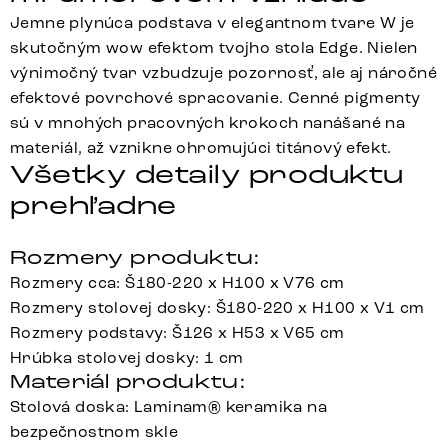
Jemne plynúca podstava v elegantnom tvare W je
skutočným wow efektom tvojho stola Edge. Nielen
výnimočný tvar vzbudzuje pozornosť, ale aj náročné
efektové povrchové spracovanie. Cenné pigmenty
sú v mnohých pracovných krokoch nanášané na
materiál, až vznikne ohromujúci titánový efekt.
Všetky detaily produktu
prehľadne
Rozmery produktu:
Rozmery cca: Š180-220 x H100 x V76 cm
Rozmery stolovej dosky: Š180-220 x H100 x V1 cm
Rozmery podstavy: Š126 x H53 x V65 cm
Hrúbka stolovej dosky: 1 cm
Materiál produktu:
Stolová doska: Laminam® keramika na
bezpečnostnom skle