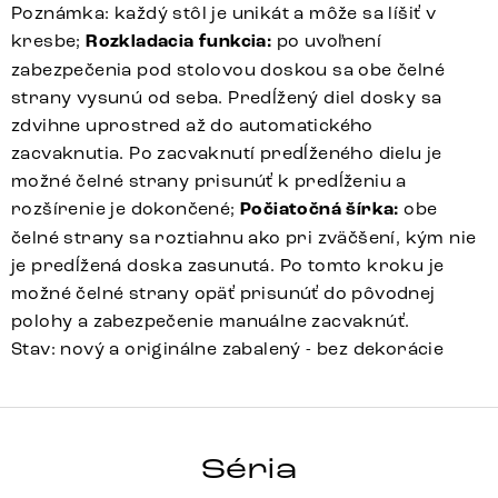
Poznámka: každý stôl je unikát a môže sa líšiť v
kresbe;
Rozkladacia funkcia:
po uvoľnení
zabezpečenia pod stolovou doskou sa obe čelné
strany vysunú od seba. Predĺžený diel dosky sa
zdvihne uprostred až do automatického
zacvaknutia. Po zacvaknutí predĺženého dielu je
možné čelné strany prisunúť k predĺženiu a
rozšírenie je dokončené;
Počiatočná šírka:
obe
čelné strany sa roztiahnu ako pri zväčšení, kým nie
je predĺžená doska zasunutá. Po tomto kroku je
možné čelné strany opäť prisunúť do pôvodnej
polohy a zabezpečenie manuálne zacvaknúť.
Stav: nový a originálne zabalený - bez dekorácie
HRANA
Séria
Detail celej série