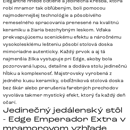
Elegantné hnedé odtiene a jedinečná kresba, ktorá
robí mramor tak obľúbeným, boli pomocou
najmodernejšej technológie a pôsobivého
remeselného spracovania prenesené na kvalitnú
keramiku a žiaria bezchybným leskom. Vďaka
prekvapujúcemu scenickému efektu a náročnému
vysokolesklému lešteniu pôsobí stolová doska
mimoriadne autenticky. Každý prvok a aj tá
najmenšia žilka vystupuje pri Edge, akoby bola
pozorovaná lupou, detailne a dodáva stolu jedinečnú
hĺbku a komplexnosť. Majstrovsky vyrobená z
jedného kusu keramiky, obdĺžniková stolová doska
bez škár alebo prerušenia farebných prechodov
vyvoláva takmer mystický efekt, ktorý ťa každý deň
očarí.
Jedinečný jedálenský stôl
- Edge Emperador Extra v
mramorovom vzhľade