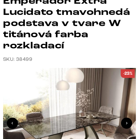
Emperador Extra
Lucidato tmavohnedá
podstava v tvare W
titánová farba
rozkladací
SKU: 38499
-23%