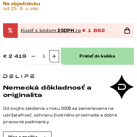
Na objednávku
od 25. 9. u vás
%
Kúpiť s kódom
23DPH
za
€
1 862
€
2 419
Pridať do košíka
množstvo
Jedálenský
stôl
Edge
Nemecká dôkladnosť a
180-
originalita
220x100
keramika
Od svojho založenia v roku 2008 sa zameriavame na
Laminam®
udržateľnosť, ochranu životného prostredia a dobré
Emperador
pracovné podmienky.
Extra
Lucidato