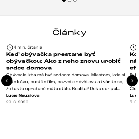
každému.“
Články
4 min. čítania
Keď obývačka prestane byť
Ko
obývačkou: Ako z neho znovu urobiť
ná
srdce domova
ef
Obývacia izba má byť srdcom domova. Miestom, kde si
Exis
dáte kávu, pustíte film, pozvete návštevu a tvárite sa,
Seda
že takto upratané máte stále. Realita? Deka cez pol
Člov
sedačky, ovládač záhadne zmizol, konferenčný stolík
Lucie Neužilová
veľm
Luci
slúži ako odkladisko všetkého od účteniek po balzam
29. 6. 2026
si n
5. 6
na pery a niekde medzi vankúšmi možno žije stará
nezi
sušienka. Dobrá správa? Aj obývačka, [&hellip;]
ste
nevy