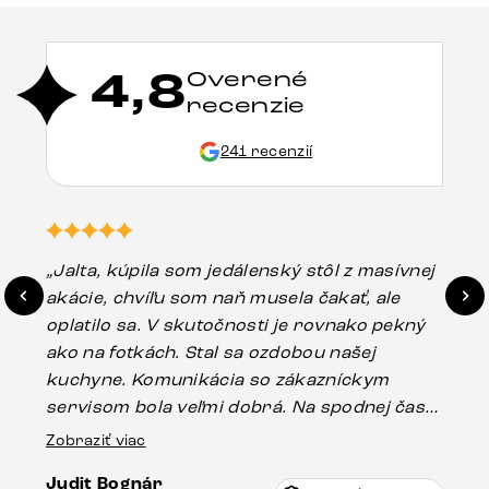
4,8
Overené
recenzie
241 recenzií
„Jalta, kúpila som jedálenský stôl z masívnej
„O
akácie, chvíľu som naň musela čakať, ale
in
oplatilo sa. V skutočnosti je rovnako pekný
st
ako na fotkách. Stal sa ozdobou našej
ús
kuchyne. Komunikácia so zákazníckym
sp
servisom bola veľmi dobrá. Na spodnej časti
Es
stola bolo malé poškodenie, pravdepodobne
Zobraziť viac
16.
vzniklo pri preprave, ale vďaka pánovi
Judit Bognár
Vincze pri riešení mojej záležitosti pristúpili