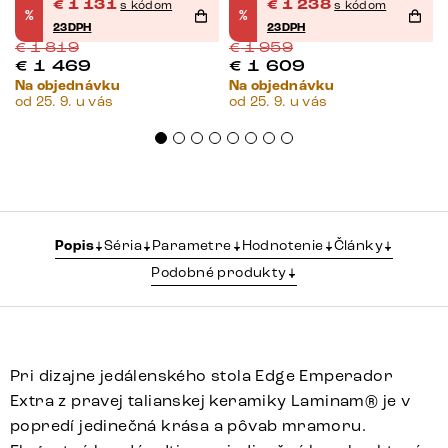
nerezová oceľ
rozkladací
€
1 131
€
1 238
s kódom
s kódom
%
%
rozkladací
23DPH
23DPH
€
1 819
€
1 959
€
1 469
€
1 609
Na objednávku
Na objednávku
od 25. 9. u vás
od 25. 9. u vás
Popis
Séria
Parametre
Hodnotenie
Články
Podobné produkty
Pri dizajne jedálenského stola Edge Emperador
Extra z pravej talianskej keramiky Laminam® je v
popredí jedinečná krása a pôvab mramoru.