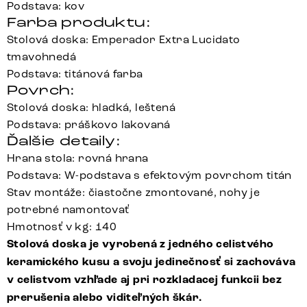
Podstava: kov
Farba produktu:
Stolová doska: Emperador Extra Lucidato
tmavohnedá
Podstava: titánová farba
Povrch:
Stolová doska: hladká, leštená
Podstava: práškovo lakovaná
Ďalšie detaily:
Hrana stola: rovná hrana
Podstava: W-podstava s efektovým povrchom titán
Stav montáže: čiastočne zmontované, nohy je
potrebné namontovať
Hmotnosť v kg: 140
Stolová doska je vyrobená z jedného celistvého
keramického kusu a svoju jedinečnosť si zachováva
v celistvom vzhľade aj pri rozkladacej funkcii bez
prerušenia alebo viditeľných škár.