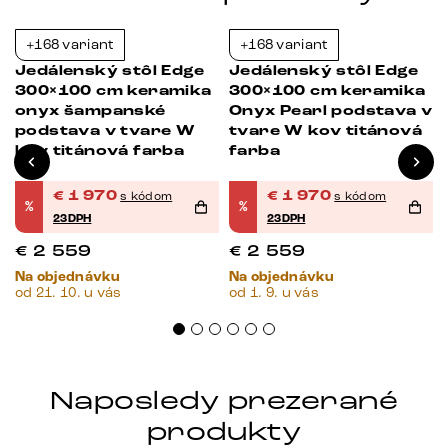
+168 variant
+168 variant
-23%
-23%
Jedálenský stôl Edge
Jedálenský stôl Edge
300×100 cm keramika
300×100 cm keramika
onyx šampanské
Onyx Pearl podstava v
podstava v tvare W
tvare W kov titánová
kov titánová farba
farba
€
1 970
€
1 970
s kódom
s kódom
%
%
23DPH
23DPH
€
2 559
€
2 559
Na objednávku
Na objednávku
od 21. 10. u vás
od 1. 9. u vás
Naposledy prezerané
produkty