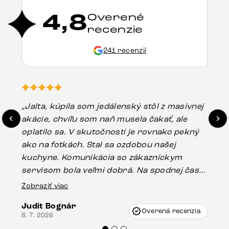
4,8
Overené
recenzie
241 recenzií
„Jalta, kúpila som jedálenský stôl z masívnej
„O
akácie, chvíľu som naň musela čakať, ale
in
oplatilo sa. V skutočnosti je rovnako pekný
st
ako na fotkách. Stal sa ozdobou našej
ús
kuchyne. Komunikácia so zákazníckym
sp
servisom bola veľmi dobrá. Na spodnej časti
Es
stola bolo malé poškodenie, pravdepodobne
Zobraziť viac
16.
vzniklo pri preprave, ale vďaka pánovi
Judit Bognár
Vincze pri riešení mojej záležitosti pristúpili
Overená recenzia
8. 7. 2026
veľmi korektne. Odporúčam produkty Delife