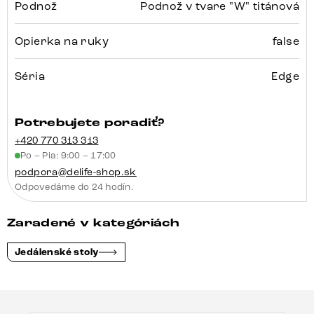
Podnož
Podnož v tvare "W" titánová
Opierka na ruky
false
Séria
Edge
Potrebujete poradiť?
+420 770 313 313
Po – Pia: 9:00 – 17:00
podpora@delife-shop.sk
Odpovedáme do 24 hodín.
Zaradené v kategóriách
Jedálenské stoly