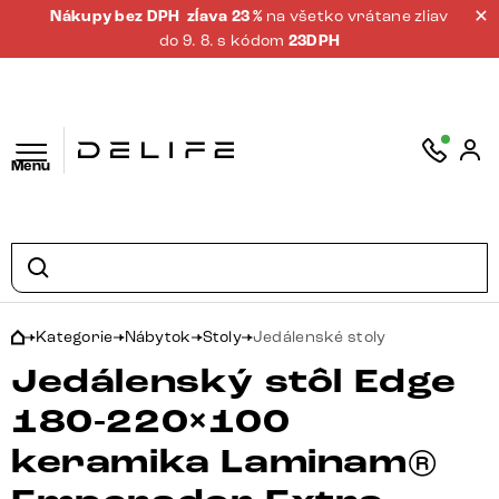
Nákupy bez DPH
zĺava 23 %
na všetko vrátane zliav
do 9. 8. s kódom
23DPH
Menu
Kategorie
Nábytok
Stoly
Jedálenské stoly
Jedálenský stôl Edge
180-220×100
keramika Laminam®