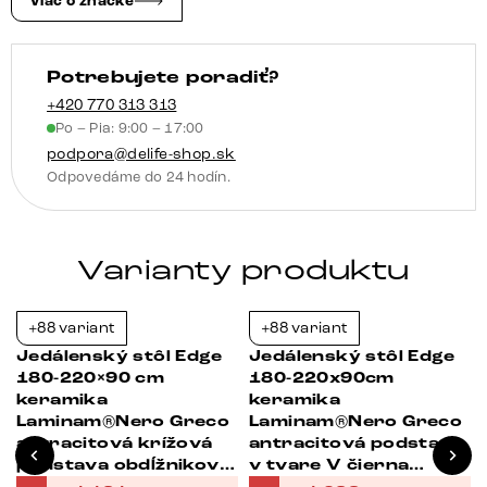
Viac o značke
tmavohnedá
podstava
Potrebujete poradiť?
v
tvare
+420 770 313 313
Po – Pia: 9:00 – 17:00
W
podpora@delife-shop.sk
titánová
Odpovedáme do 24 hodín.
farba
rozkladací
Varianty produktu
+88 variant
+88 variant
-38%
-37%
Jedálenský stôl Edge
Jedálenský stôl Edge
180-220×90 cm
180-220x90cm
keramika
keramika
Laminam®Nero Greco
Laminam®Nero Greco
antracitová krížová
antracitová podstava
podstava obdĺžnikový
v tvare V čierna