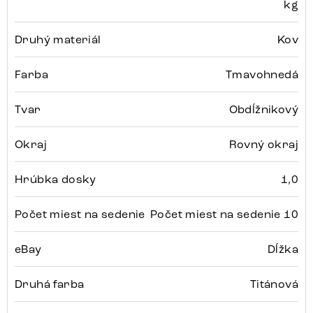
kg
Druhý materiál
Kov
Farba
Tmavohnedá
Tvar
Obdĺžnikový
Okraj
Rovný okraj
Hrúbka dosky
1,0
Počet miest na sedenie
Počet miest na sedenie 10
eBay
Dĺžka
Druhá farba
Titánová