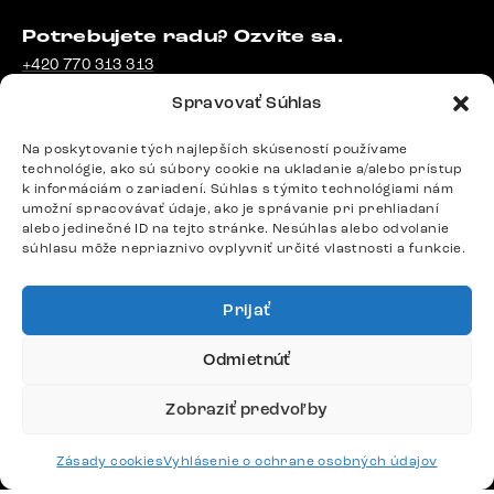
Potrebujete radu? Ozvite sa.
+420 770 313 313
Po – Pia: 9:00 – 17:00
Spravovať Súhlas
podpora@delife-shop.sk
Odpovedáme do 24 hodín.
Na poskytovanie tých najlepších skúseností používame
technológie, ako sú súbory cookie na ukladanie a/alebo prístup
k informáciám o zariadení. Súhlas s týmito technológiami nám
umožní spracovávať údaje, ako je správanie pri prehliadaní
Google recenzie
alebo jedinečné ID na tejto stránke. Nesúhlas alebo odvolanie
4,8
súhlasu môže nepriaznivo ovplyvniť určité vlastnosti a funkcie.
Prijať
Odmietnúť
Doprava
Zobraziť predvoľby
Platby
Zásady cookies
Vyhlásenie o ochrane osobných údajov