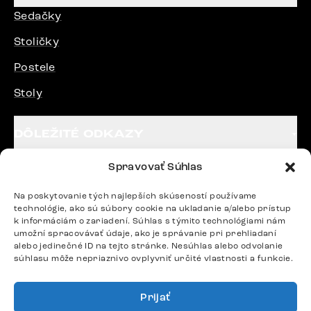
Sedačky
Stoličky
Postele
Stoly
DÔLEŽITÉ ODKAZY
Spravovať Súhlas
SLEDUJTE NÁS
Na poskytovanie tých najlepších skúseností používame
technológie, ako sú súbory cookie na ukladanie a/alebo prístup
k informáciám o zariadení. Súhlas s týmito technológiami nám
Potrebujete radu? Ozvite sa.
umožní spracovávať údaje, ako je správanie pri prehliadaní
+420 770 313 313
alebo jedinečné ID na tejto stránke. Nesúhlas alebo odvolanie
súhlasu môže nepriaznivo ovplyvniť určité vlastnosti a funkcie.
Po – Pia: 9:00 – 17:00
podpora@delife-shop.sk
Odpovedáme do 24 hodín.
Prijať