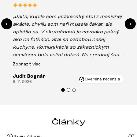
„Jalta, kúpila som jedálenský stôl z masívnej
„O
akácie, chvíľu som naň musela čakať, ale
in
oplatilo sa. V skutočnosti je rovnako pekný
st
ako na fotkách. Stal sa ozdobou našej
ús
kuchyne. Komunikácia so zákazníckym
sp
servisom bola veľmi dobrá. Na spodnej časti
Es
stola bolo malé poškodenie, pravdepodobne
Zobraziť viac
16.
vzniklo pri preprave, ale vďaka pánovi
Judit Bognár
Vincze pri riešení mojej záležitosti pristúpili
Overená recenzia
8. 7. 2026
veľmi korektne. Odporúčam produkty Delife
každému.“
Články
4 min. čítania