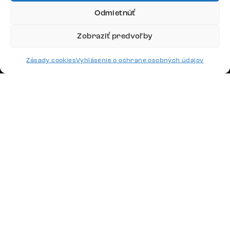
Odmietnúť
Google recenzie
Zobraziť predvoľby
4,8
Zásady cookies
Vyhlásenie o ochrane osobných údajov
Doprava
Platby
Česko
Maďarsko
Nemecko
Švajčiarsko
Francúzsko
Poľsko
Holandsko