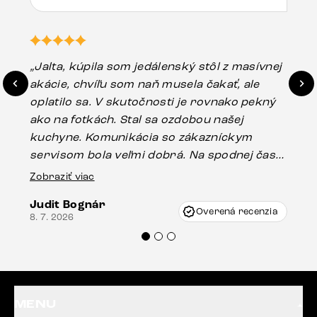
„Jalta, kúpila som jedálenský stôl z masívnej
„O
akácie, chvíľu som naň musela čakať, ale
in
oplatilo sa. V skutočnosti je rovnako pekný
st
ako na fotkách. Stal sa ozdobou našej
ús
kuchyne. Komunikácia so zákazníckym
sp
servisom bola veľmi dobrá. Na spodnej časti
Es
stola bolo malé poškodenie, pravdepodobne
Zobraziť viac
16.
vzniklo pri preprave, ale vďaka pánovi
Judit Bognár
Vincze pri riešení mojej záležitosti pristúpili
Overená recenzia
8. 7. 2026
veľmi korektne. Odporúčam produkty Delife
každému.“
MENU