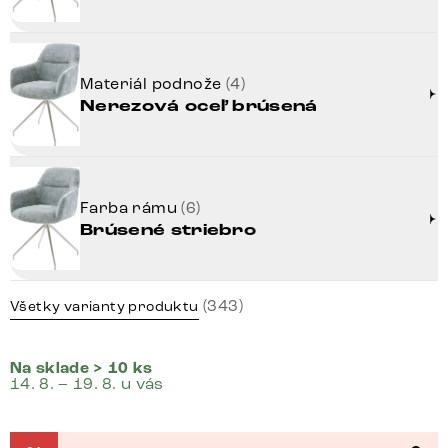
Materiál podnože
(4)
Nerezová oceľ brúsená
Farba rámu
(6)
Brúsené striebro
(343)
Všetky varianty produktu
Na sklade > 10 ks
14. 8. – 19. 8. u vás