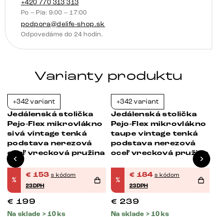
o
+420 770 313 313
Po – Pia: 9:00 – 17:00
180°
podpora@delife-shop.sk
vrecková
Odpovedáme do 24 hodín.
pružina
Varianty produktu
+342 variant
+342 variant
-23%
-23%
Jedálenská stolička
Jedálenská stolička
Pejo-Flex mikrovlákno
Pejo-Flex mikrovlákno
sivá vintage tenká
taupe vintage tenká
podstava nerezová
podstava nerezová
oceľ vrecková pružina
oceľ vrecková pružina
€
153
€
184
s kódom
s kódom
%
%
23DPH
23DPH
€
199
€
239
Na sklade > 10 ks
Na sklade > 10 ks