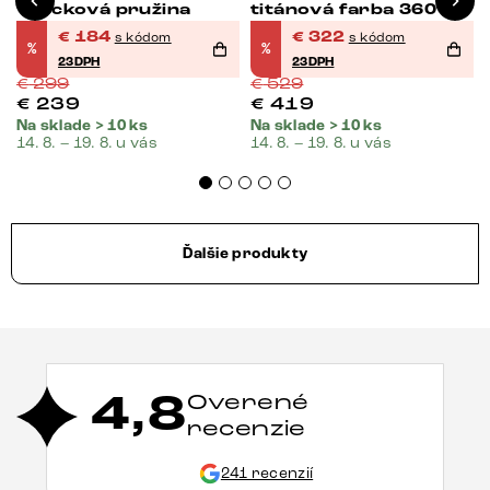
vrecková pružina
titánová farba 360°
otočná vrecková
€
184
€
322
s kódom
s kódom
%
%
pružina
23DPH
23DPH
€
299
€
529
€
239
€
419
Na sklade > 10 ks
Na sklade > 10 ks
14. 8. – 19. 8. u vás
14. 8. – 19. 8. u vás
Ďalšie produkty
4,8
Overené
recenzie
241 recenzií