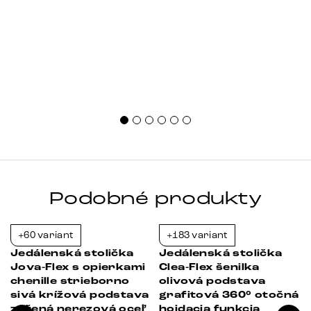
Podobné produkty
+60 variant
+183 variant
-23%
-39%
Jedálenská stolička
Jedálenská stolička
i
Jova-Flex s opierkami
Clea-Flex šenilka
o
chenille strieborno
olivová podstava
a
sivá krížová podstava
grafitová 360° otočná
zúžená nerezová oceľ
hojdacia funkcia