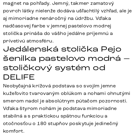
magnet na pohľady. Jemný, takmer zamatový
povrch látky nielenže dodáva ušľachtilý vzhľad, ale je
aj mimoriadne nenáročný na údržbu. Vďaka
nadčasovej farbe v jemnej pastelovo modrej
stolička prináša do vášho jedálne príjemnú a
prívetivú atmosféru.
Jedálenská stolička Pejo
šenilka pastelovo modrá –
stoličkový systém od
DELIFE
Neobyčajná krížová podstava so svojím jemne
kužeľovito tvarovaným oblúkom a nohami ohnutými
smerom nadol je absolútnym pútačom pozornosti.
Vďaka štyrom nohám je podstava mimoriadne
stabilná a s praktickou spätnou funkciou a
otočnosťou o 180 stupňov poskytuje jedinečný
komfort.