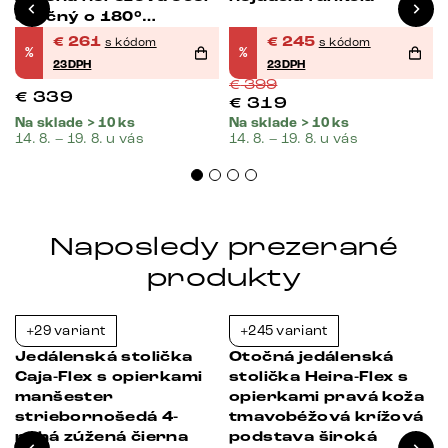
otočný o 180°
vrecková pružina
€
261
€
245
s kódom
s kódom
%
%
23DPH
23DPH
€
399
€
339
€
319
Na sklade > 10 ks
Na sklade > 10 ks
14. 8. – 19. 8. u vás
14. 8. – 19. 8. u vás
Naposledy prezerané
produkty
+29 variant
+245 variant
-38%
-39%
Jedálenská stolička
Otočná jedálenská
Caja-Flex s opierkami
stolička Heira-Flex s
manšester
opierkami pravá koža
striebornošedá 4-
tmavobéžová krížová
nohá zúžená čierna
podstava široká