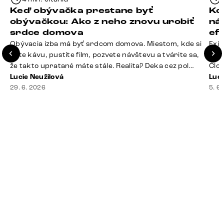
Keď obývačka prestane byť
Ko
obývačkou: Ako z neho znovu urobiť
ná
srdce domova
ef
Obývacia izba má byť srdcom domova. Miestom, kde si
Exis
dáte kávu, pustíte film, pozvete návštevu a tvárite sa,
Seda
že takto upratané máte stále. Realita? Deka cez pol
Člov
sedačky, ovládač záhadne zmizol, konferenčný stolík
Lucie Neužilová
veľm
Luci
slúži ako odkladisko všetkého od účteniek po balzam
29. 6. 2026
si n
5. 6
na pery a niekde medzi vankúšmi možno žije stará
nezi
sušienka. Dobrá správa? Aj obývačka, [&hellip;]
ste
nevy