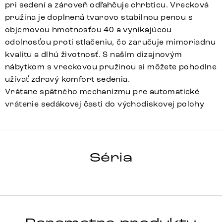
pri sedení a zároveň odľahčuje chrbticu. Vrecková
pružina je doplnená tvarovo stabilnou penou s
objemovou hmotnosťou 40 a vynikajúcou
odolnosťou proti stlačeniu, čo zaručuje mimoriadnu
kvalitu a dlhú životnosť. S naším dizajnovým
nábytkom s vreckovou pružinou si môžete pohodlne
užívať zdravý komfort sedenia.
Vrátane spätného mechanizmu pre automatické
vrátenie sedákovej časti do východiskovej polohy
PEJO-FLEX
Séria
Detail celej série