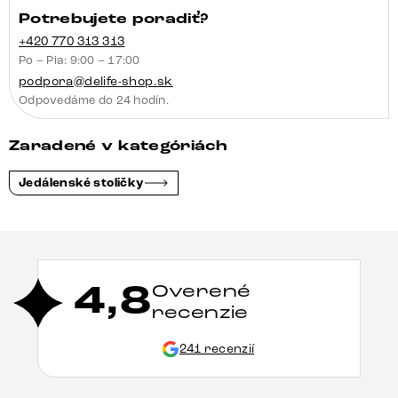
Potrebujete poradiť?
+420 770 313 313
Po – Pia: 9:00 – 17:00
podpora@delife-shop.sk
Odpovedáme do 24 hodín.
Zaradené v kategóriách
Jedálenské stoličky
4,8
Overené
recenzie
241 recenzií