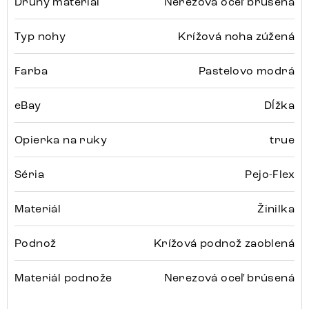
Druhý materiál
Nerezová oceľ brúsená
Typ nohy
Krížová noha zúžená
Farba
Pastelovo modrá
eBay
Dĺžka
Opierka na ruky
true
Séria
Pejo-Flex
Materiál
Žinilka
Podnož
Krížová podnož zaoblená
Materiál podnože
Nerezová oceľ brúsená