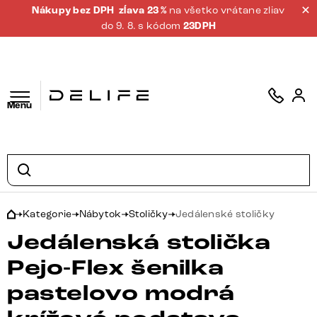
Nákupy bez DPH
zĺava 23 %
na všetko vrátane zliav
do 9. 8. s kódom
23DPH
Menu
Kategorie
Nábytok
Stoličky
Jedálenské stoličky
Jedálenská stolička
Pejo-Flex šenilka
pastelovo modrá