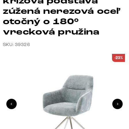
krížová podstava
zúžená nerezová oceľ
otočný o 180°
vrecková pružina
SKU: 39326
-23%