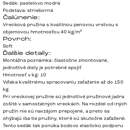
Sedák: pastelovo modrá
Podstava: strieborná
Čalúnenie:
Vrecková pružina s kvalitnou penovou vrstvou s
objemovou hmotnosťou 40 kg/m³
Povrch:
Soft
Ďalšie detaily:
Montážna poznámka: čiastočne zmontované,
jednotlivé diely je potrebné spojiť
Hmotnosť v kg: 10
Vďaka kvalitnému spracovaniu zaťaženie až do 150
kg
Pri vreckovej pružine sú jednotlivé pružinové jadra
zošité v samostatných vreckách. Na rozdiel od iných
pružín nie sú navzájom prepojené, a preto sa
ohýbajú iba tie pružiny, ktoré sú skutočne zaťažené.
Tento sedák tak ponúka bodovo elastickú podporu