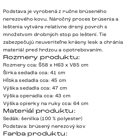
Podstava je vyrobená z ručne brúseného
nerezového kovu. Náročný proces brúsenia a
leštenia vytvára relatívne drsný povrch s
množstvom drobných stop po leštení. Tie
zabezpečujú neuveriteľne krásny lesk a chránia
materiál pred hrdzou a opotrebovaním.
Rozmery produktu:
Rozmery cca: Š58 x H63 x V85 cm
Šírka sedadla cca: 41 cm
Hĺbka sedadla cca: 45 cm
Výška sedadla cca: 47 cm
Výška operadla cca: 43 cm
Výška opierky na ruky cca: 64 cm
Materiál produktu:
Sedák: šenilka (100 % polyester)
Podstava: brúsený nerezový kov
Farba produktu: