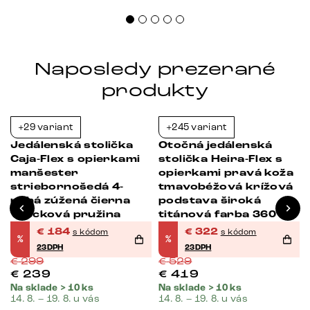
Naposledy prezerané
produkty
+29 variant
+245 variant
-38%
-39%
Jedálenská stolička
Otočná jedálenská
Caja-Flex s opierkami
stolička Heira-Flex s
manšester
opierkami pravá koža
striebornošedá 4-
tmavobéžová krížová
nohá zúžená čierna
podstava široká
vrecková pružina
titánová farba 360°
otočná vrecková
€
184
€
322
s kódom
s kódom
%
%
pružina
23DPH
23DPH
€
299
€
529
€
239
€
419
Na sklade > 10 ks
Na sklade > 10 ks
14. 8. – 19. 8. u vás
14. 8. – 19. 8. u vás