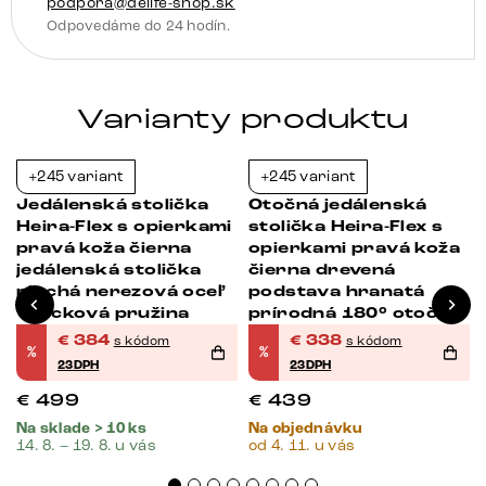
podpora@delife-shop.sk
Odpovedáme do 24 hodín.
Varianty produktu
+245 variant
+245 variant
-23%
-23%
Jedálenská stolička
Otočná jedálenská
Heira-Flex s opierkami
stolička Heira-Flex s
pravá koža čierna
opierkami pravá koža
jedálenská stolička
čierna drevená
plochá nerezová oceľ
podstava hranatá
vrecková pružina
prírodná 180° otočná
vrecková pružina
€
384
€
338
s kódom
s kódom
%
%
23DPH
23DPH
€
499
€
439
Na sklade > 10 ks
Na objednávku
14. 8. – 19. 8. u vás
od 4. 11. u vás