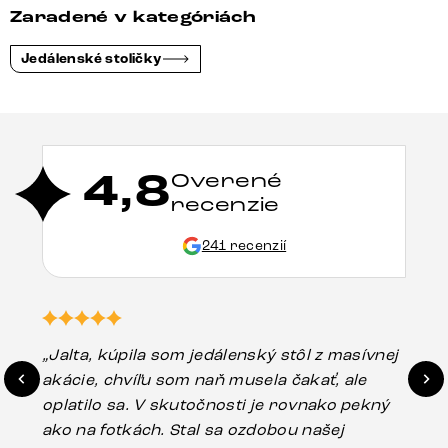
Zaradené v kategóriách
Jedálenské stoličky
4,8
Overené
recenzie
241 recenzií
„Jalta, kúpila som jedálenský stôl z masívnej
„O
akácie, chvíľu som naň musela čakať, ale
in
oplatilo sa. V skutočnosti je rovnako pekný
st
ako na fotkách. Stal sa ozdobou našej
ús