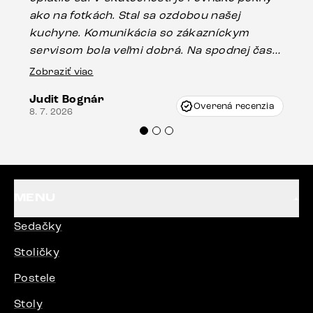
ako na fotkách. Stal sa ozdobou našej
ús
kuchyne. Komunikácia so zákazníckym
sp
servisom bola veľmi dobrá. Na spodnej časti
Es
stola bolo malé poškodenie, pravdepodobne
Zobraziť viac
16.
vzniklo pri preprave, ale vďaka pánovi
Judit Bognár
Vincze pri riešení mojej záležitosti pristúpili
Overená recenzia
8. 7. 2026
veľmi korektne. Odporúčam produkty Delife
každému.“
MENU
Sedačky
Stoličky
Postele
Stoly