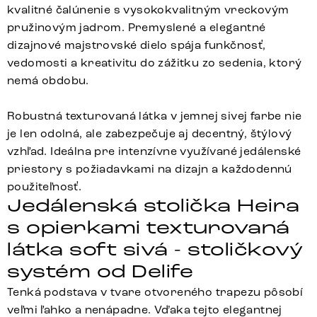
kvalitné čalúnenie s vysokokvalitným vreckovým
pružinovým jadrom. Premyslené a elegantné
dizajnové majstrovské dielo spája funkčnosť,
vedomosti a kreativitu do zážitku zo sedenia, ktorý
nemá obdobu.
Robustná texturovaná látka v jemnej sivej farbe nie
je len odolná, ale zabezpečuje aj decentný, štýlový
vzhľad. Ideálna pre intenzívne využívané jedálenské
priestory s požiadavkami na dizajn a každodennú
použiteľnosť.
Jedálenská stolička Heira
s opierkami texturovaná
látka soft sivá - stoličkový
systém od Delife
Tenká podstava v tvare otvoreného trapezu pôsobí
veľmi ľahko a nenápadne. Vďaka tejto elegantnej