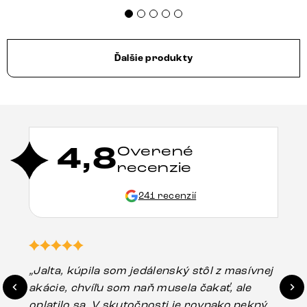
Ďalšie produkty
4,8
Overené
recenzie
241 recenzií
„Jalta, kúpila som jedálenský stôl z masívnej
„O
akácie, chvíľu som naň musela čakať, ale
in
oplatilo sa. V skutočnosti je rovnako pekný
st