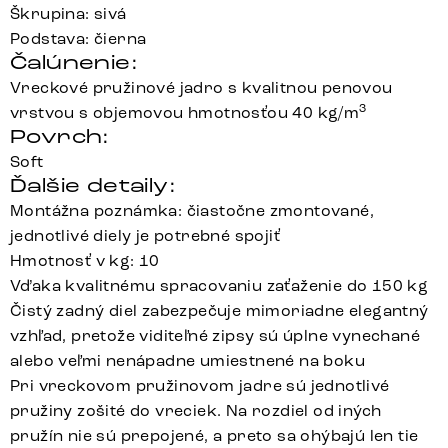
Škrupina: sivá
Podstava: čierna
Čalúnenie:
Vreckové pružinové jadro s kvalitnou penovou
3
vrstvou s objemovou hmotnosťou 40 kg/m
Povrch:
Soft
Ďalšie detaily:
Montážna poznámka: čiastočne zmontované,
jednotlivé diely je potrebné spojiť
Hmotnosť v kg: 10
Vďaka kvalitnému spracovaniu zaťaženie do 150 kg
Čistý zadný diel zabezpečuje mimoriadne elegantný
vzhľad, pretože viditeľné zipsy sú úplne vynechané
alebo veľmi nenápadne umiestnené na boku
Pri vreckovom pružinovom jadre sú jednotlivé
pružiny zošité do vreciek. Na rozdiel od iných
pružín nie sú prepojené, a preto sa ohýbajú len tie