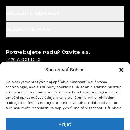
DÔLEŽITÉ ODKAZY
SLEDUJTE NÁS
Potrebujete radu? Ozvite sa.
+420 770 313 313
Po – Pia: 9:00 – 17:00
Spravovať Súhlas
podpora@delife-shop.sk
Odpovedáme do 24 hodín.
Na poskytovanie tých najlepších skúseností používame
technológie, ako sú súbory cookie na ukladanie a/alebo prístup
k informáciám o zariadení. Súhlas s týmito technológiami nám
umožní spracovávať údaje, ako je správanie pri prehliadaní
Google recenzie
alebo jedinečné ID na tejto stránke. Nesúhlas alebo odvolanie
4,8
súhlasu môže nepriaznivo ovplyvniť určité vlastnosti a funkcie.
Prijať