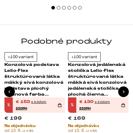
Podobné produkty
+100 variant
+100 variant
-23%
-23%
Konzolová podstava
Konzolová jedálenská
Lelio-Flex
stolička Lelio-Flex
štruktúrovaná látka
štruktúrovaná látka
mäkký sivá konzolová
mäkká sivá konzolová
podstava plochý
jedálenská stolička
Titánová farba
plochá čierna
vrecková pružina
vrecková pružina
€
153
€
130
s kódom
s kódom
%
%
23DPH
23DPH
€
199
€
169
Na objednávku
Na objednávku
od 13. 8. u vás
od 13. 8. u vás