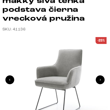
mäkký sivá tenká
podstava čierna
vrecková pružina
SKU: 41136
-23%