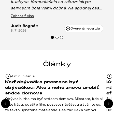
kuchyne. Komunikácia so zákazníckym
sp
servisom bola veľmi dobrá. Na spodnej časti
Es
stola bolo malé poškodenie, pravdepodobne
Zobraziť viac
16.
vzniklo pri preprave, ale vďaka pánovi
Judit Bognár
Vincze pri riešení mojej záležitosti pristúpili
Overená recenzia
8. 7. 2026
veľmi korektne. Odporúčam produkty Delife
každému.“
Články
4 min. čítania
Keď obývačka prestane byť
Ko
obývačkou: Ako z neho znovu urobiť
ná
srdce domova
ef
Obývacia izba má byť srdcom domova. Miestom, kde si
Exis
dáte kávu, pustíte film, pozvete návštevu a tvárite sa,
Seda
že takto upratané máte stále. Realita? Deka cez pol
Člov