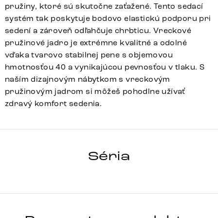
pružiny, ktoré sú skutočne zaťažené. Tento sedací
systém tak poskytuje bodovo elastickú podporu pri
sedení a zároveň odľahčuje chrbticu. Vreckové
pružinové jadro je extrémne kvalitné a odolné
vďaka tvarovo stabilnej pene s objemovou
hmotnosťou 40 a vynikajúcou pevnosťou v tlaku. S
naším dizajnovým nábytkom s vreckovým
pružinovým jadrom si môžeš pohodlne užívať
zdravý komfort sedenia.
Heira-Flex
Array
Detail celej série
Séria