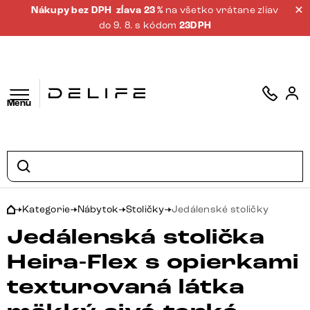
Nákupy bez DPH
zĺava 23 %
na všetko vrátane zliav
do 9. 8. s kódom
23DPH
Menu
Kategorie
Nábytok
Stoličky
Jedálenské stoličky
Jedálenská stolička
Heira-Flex s opierkami
texturovaná látka