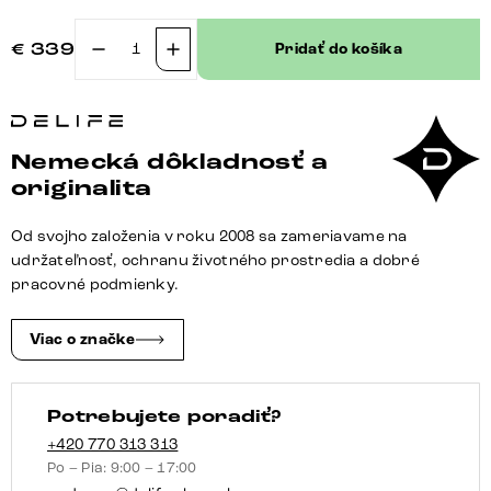
€
339
Pridať do košíka
množstvo
Jedálenská
stolička
Heira-
Nemecká dôkladnosť a
Flex
originalita
s
opierkami
Od svojho založenia v roku 2008 sa zameriavame na
texturovaná
udržateľnosť, ochranu životného prostredia a dobré
látka
pracovné podmienky.
mäkký
sivá
Viac o značke
tenká
podstava
Potrebujete poradiť?
čierna
vrecková
+420 770 313 313
Po – Pia: 9:00 – 17:00
pružina