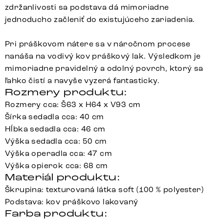
zdržanlivosti sa podstava dá mimoriadne
jednoducho začleniť do existujúceho zariadenia.
Pri práškovom nátere sa v náročnom procese
nanáša na vodivý kov práškový lak. Výsledkom je
mimoriadne pravidelný a odolný povrch, ktorý sa
ľahko čistí a navyše vyzerá fantasticky.
Rozmery produktu:
Rozmery cca: Š63 x H64 x V93 cm
Šírka sedadla cca: 40 cm
Hĺbka sedadla cca: 46 cm
Výška sedadla cca: 50 cm
Výška operadla cca: 47 cm
Výška opierok cca: 68 cm
Materiál produktu:
Škrupina: texturovaná látka soft (100 % polyester)
Podstava: kov práškovo lakovaný
Farba produktu: