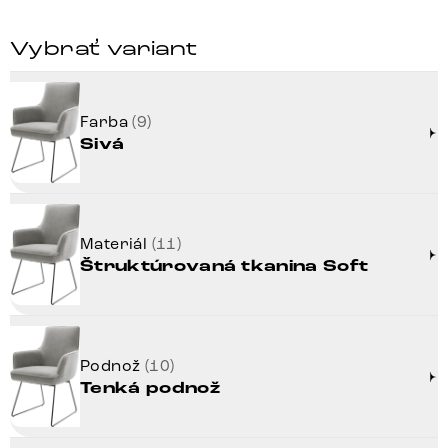
Vybrať variant
Farba
(9)
Sivá
Materiál
(11)
Štruktúrovaná tkanina Soft
Podnož
(10)
Tenká podnož