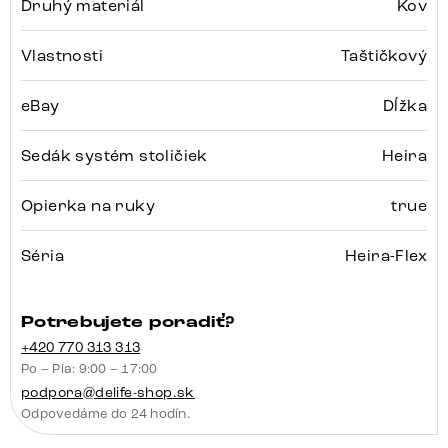
Druhý materiál
Kov
Vlastnosti
Taštičkový
eBay
Dĺžka
Sedák systém stoličiek
Heira
Opierka na ruky
true
Séria
Heira-Flex
Potrebujete poradiť?
+420 770 313 313
Po – Pia: 9:00 – 17:00
podpora@delife-shop.sk
Odpovedáme do 24 hodín.