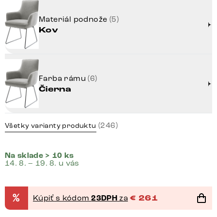
Materiál podnože
(5)
Kov
Farba rámu
(6)
Čierna
(246)
Všetky varianty produktu
Na sklade > 10 ks
14. 8. – 19. 8. u vás
%
Kúpiť s kódom
23DPH
za
€
261