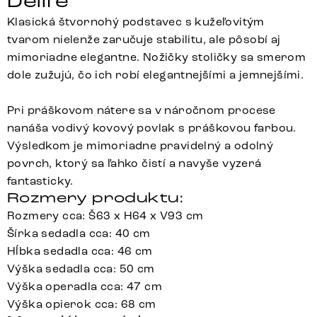
Delife
Klasická štvornohý podstavec s kužeľovitým
tvarom nielenže zaručuje stabilitu, ale pôsobí aj
mimoriadne elegantne. Nožičky stoličky sa smerom
dole zužujú, čo ich robí elegantnejšími a jemnejšími.
Pri práškovom nátere sa v náročnom procese
nanáša vodivý kovový povlak s práškovou farbou.
Výsledkom je mimoriadne pravidelný a odolný
povrch, ktorý sa ľahko čistí a navyše vyzerá
fantasticky.
Rozmery produktu:
Rozmery cca: Š63 x H64 x V93 cm
Šírka sedadla cca: 40 cm
Hĺbka sedadla cca: 46 cm
Výška sedadla cca: 50 cm
Výška operadla cca: 47 cm
Výška opierok cca: 68 cm