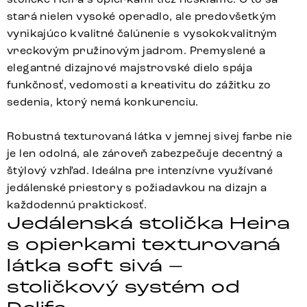
stará nielen vysoké operadlo, ale predovšetkým
vynikajúco kvalitné čalúnenie s vysokokvalitným
vreckovým pružinovým jadrom. Premyslené a
elegantné dizajnové majstrovské dielo spája
funkčnosť, vedomosti a kreativitu do zážitku zo
sedenia, ktorý nemá konkurenciu.
Robustná texturovaná látka v jemnej sivej farbe nie
je len odolná, ale zároveň zabezpečuje decentný a
štýlový vzhľad. Ideálna pre intenzívne využívané
jedálenské priestory s požiadavkou na dizajn a
každodennú praktickosť.
Jedálenská stolička Heira
s opierkami texturovaná
látka soft sivá –
stoličkový systém od