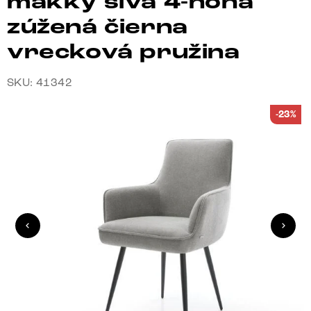
mäkký sivá 4-nohá
zúžená čierna
vrecková pružina
SKU: 41342
-23%