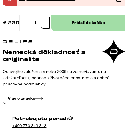
€
339
Pridať do košíka
množstvo
Jedálenská
stolička
Heira-
Nemecká dôkladnosť a
Flex
originalita
s
opierkami
Od svojho založenia v roku 2008 sa zameriavame na
texturovaná
udržateľnosť, ochranu životného prostredia a dobré
látka
pracovné podmienky.
mäkký
sivá
Viac o značke
4-
nohá
Potrebujete poradiť?
zúžená
čierna
+420 770 313 313