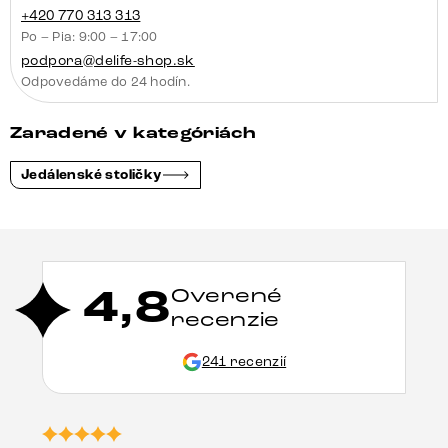
+420 770 313 313
Po – Pia: 9:00 – 17:00
podpora@delife-shop.sk
Odpovedáme do 24 hodín.
Zaradené v kategóriách
Jedálenské stoličky
4,8
Overené
recenzie
241 recenzií