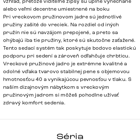
vzhľad, pretože viditeľné zipsy sú úplne vynechané
alebo veľmi decentne umiestnené na boku
Pri vreckovom pružinovom jadre sú jednotlivé
pružiny zašité do vreciek. Na rozdiel od iných
pružín nie sú navzájom prepojené, a preto sa
ohýbajú iba tie pružiny, ktoré sú skutočne zaťažené.
Tento sedací systém tak poskytuje bodovo elastickú
podporu pri sedení a zároveň odľahčuje chrbticu.
Vreckové pružinové jadro je extrémne kvalitné a
odolné vďaka tvarovo stabilnej pene s objemovou
hmotnosťou 40 a vynikajúcou pevnosťou v tlaku. S
naším dizajnovým nábytkom s vreckovým
pružinovým jadrom si môžeš pohodlne užívať
zdravý komfort sedenia.
Heira-Flex
Array
Detail celej série
Séria