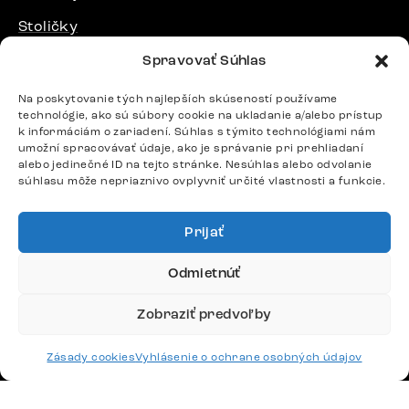
Stoličky
Postele
Spravovať Súhlas
Stoly
Na poskytovanie tých najlepších skúseností používame
technológie, ako sú súbory cookie na ukladanie a/alebo prístup
k informáciám o zariadení. Súhlas s týmito technológiami nám
DÔLEŽITÉ ODKAZY
umožní spracovávať údaje, ako je správanie pri prehliadaní
alebo jedinečné ID na tejto stránke. Nesúhlas alebo odvolanie
súhlasu môže nepriaznivo ovplyvniť určité vlastnosti a funkcie.
SLEDUJTE NÁS
Prijať
Potrebujete radu? Ozvite sa.
Odmietnúť
+420 770 313 313
Zobraziť predvoľby
Po – Pia: 9:00 – 17:00
podpora@delife-shop.sk
Odpovedáme do 24 hodín.
Zásady cookies
Vyhlásenie o ochrane osobných údajov