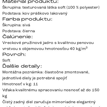
Materiál produktu:
Škrupina: texturovaná látka soft (100 % polyester)
Podstava: kov práškovo lakovaný
Farba produktu:
Škrupina: sivá
Podstava: čierna
Čalúnenie:
Vreckové pružinové jadro s kvalitnou penovou
3
vrstvou s objemovou hmotnosťou 40 kg/m
Povrch:
Soft
Ďalšie detaily:
Montážna poznámka: čiastočne zmontované,
jednotlivé diely je potrebné spojiť
Hmotnosť v kg: 11
Vďaka kvalitnému spracovaniu nosnosť až do 150
kg
Čistý zadný diel zaručuje mimoriadne elegantný