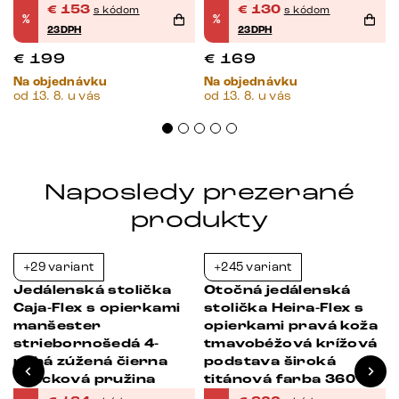
vrecková pružina
vrecková pružina
€
153
€
130
s kódom
s kódom
%
%
23DPH
23DPH
€
199
€
169
Na objednávku
Na objednávku
od 13. 8. u vás
od 13. 8. u vás
Naposledy prezerané
produkty
+29 variant
+245 variant
-38%
-39%
Jedálenská stolička
Otočná jedálenská
Caja-Flex s opierkami
stolička Heira-Flex s
manšester
opierkami pravá koža
striebornošedá 4-
tmavobéžová krížová
nohá zúžená čierna
podstava široká
vrecková pružina
titánová farba 360°
otočná vrecková