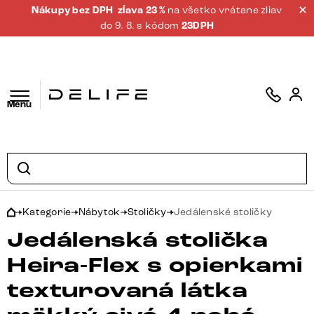
Nákupy bez DPH
zĺava 23 %
na všetko vrátane zliav
do 9. 8. s kódom
23DPH
Menu
Kategorie
Nábytok
Stoličky
Jedálenské stoličky
Jedálenská stolička
Heira-Flex s opierkami
texturovaná látka