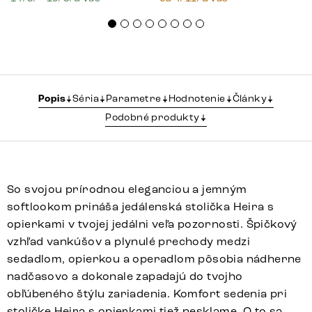
Popis
Séria
Parametre
Hodnotenie
Články
Podobné produkty
So svojou prírodnou eleganciou a jemným
softlookom prináša jedálenská stolička Heira s
opierkami v tvojej jedálni veľa pozornosti. Špičkový
vzhľad vankúšov a plynulé prechody medzi
sedadlom, opierkou a operadlom pôsobia nádherne
nadčasovo a dokonale zapadajú do tvojho
obľúbeného štýlu zariadenia. Komfort sedenia pri
stoličke Heira s opierkami tiež nesklame. O to sa