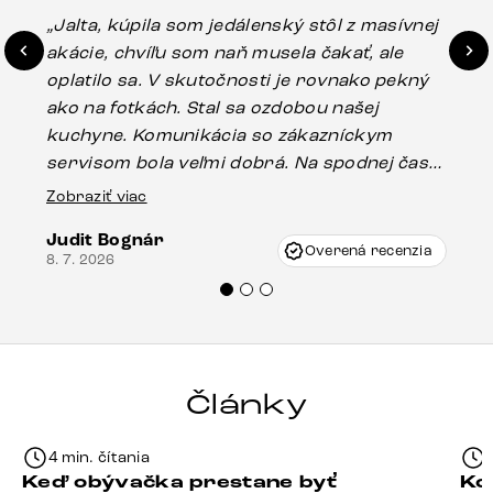
„Jalta, kúpila som jedálenský stôl z masívnej
„O
akácie, chvíľu som naň musela čakať, ale
in
oplatilo sa. V skutočnosti je rovnako pekný
st
ako na fotkách. Stal sa ozdobou našej
ús
kuchyne. Komunikácia so zákazníckym
sp
servisom bola veľmi dobrá. Na spodnej časti
Es
stola bolo malé poškodenie, pravdepodobne
Zobraziť viac
16.
vzniklo pri preprave, ale vďaka pánovi
Judit Bognár
Vincze pri riešení mojej záležitosti pristúpili
Overená recenzia
8. 7. 2026
veľmi korektne. Odporúčam produkty Delife
každému.“
Články
4 min. čítania
Keď obývačka prestane byť
Ko