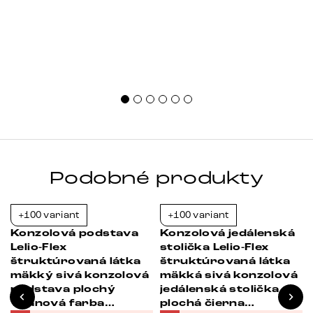
Podobné produkty
+100 variant
+100 variant
-23%
-23%
Konzolová podstava
Konzolová jedálenská
Lelio-Flex
stolička Lelio-Flex
štruktúrovaná látka
štruktúrovaná látka
mäkký sivá konzolová
mäkká sivá konzolová
podstava plochý
jedálenská stolička
Titánová farba
plochá čierna