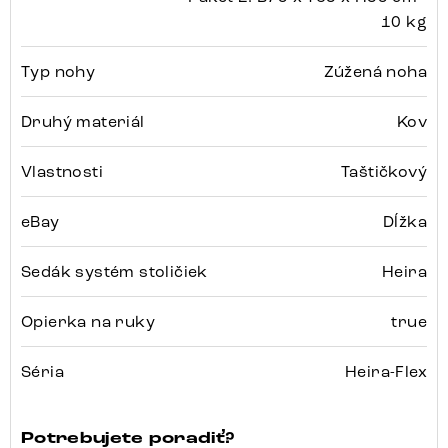
10 kg
Typ nohy
Zúžená noha
Druhý materiál
Kov
Vlastnosti
Taštičkový
eBay
Dĺžka
Sedák systém stoličiek
Heira
Opierka na ruky
true
Séria
Heira-Flex
Potrebujete poradiť?