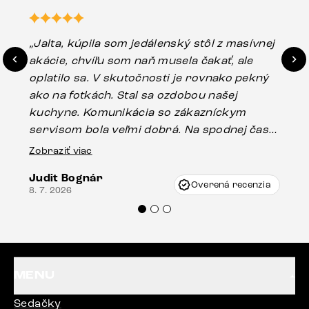
„Jalta, kúpila som jedálenský stôl z masívnej
„O
akácie, chvíľu som naň musela čakať, ale
in
oplatilo sa. V skutočnosti je rovnako pekný
st
ako na fotkách. Stal sa ozdobou našej
ús
kuchyne. Komunikácia so zákazníckym
sp
servisom bola veľmi dobrá. Na spodnej časti
Es
stola bolo malé poškodenie, pravdepodobne
Zobraziť viac
16.
vzniklo pri preprave, ale vďaka pánovi
Judit Bognár
Vincze pri riešení mojej záležitosti pristúpili
Overená recenzia
8. 7. 2026
veľmi korektne. Odporúčam produkty Delife
každému.“
MENU
Sedačky