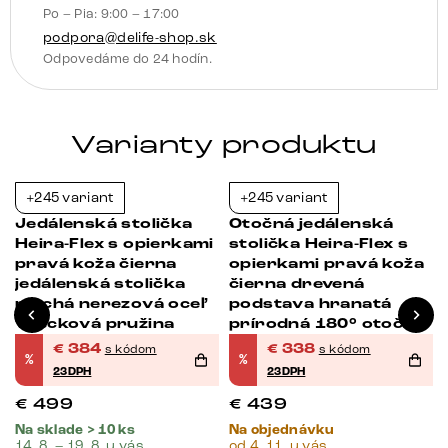
Po – Pia: 9:00 – 17:00
vrecková
podpora@delife-shop.sk
pružina
Odpovedáme do 24 hodín.
Varianty produktu
+245 variant
+245 variant
-23%
-23%
Jedálenská stolička
Otočná jedálenská
Heira-Flex s opierkami
stolička Heira-Flex s
pravá koža čierna
opierkami pravá koža
jedálenská stolička
čierna drevená
plochá nerezová oceľ
podstava hranatá
vrecková pružina
prírodná 180° otočná
vrecková pružina
€
384
€
338
s kódom
s kódom
%
%
23DPH
23DPH
€
499
€
439
Na sklade > 10 ks
Na objednávku
14. 8. – 19. 8. u vás
od 4. 11. u vás