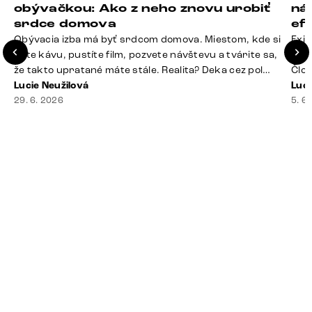
obývačkou: Ako z neho znovu urobiť
ná
srdce domova
ef
Obývacia izba má byť srdcom domova. Miestom, kde si
Exis
dáte kávu, pustíte film, pozvete návštevu a tvárite sa,
Seda
že takto upratané máte stále. Realita? Deka cez pol
Člov
sedačky, ovládač záhadne zmizol, konferenčný stolík
Lucie Neužilová
veľm
Luci
slúži ako odkladisko všetkého od účteniek po balzam
29. 6. 2026
si n
5. 6
na pery a niekde medzi vankúšmi možno žije stará
nezi
sušienka. Dobrá správa? Aj obývačka, [&hellip;]
ste
nevy