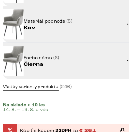
Materiál podnože
(5)
Kov
Farba rámu
(6)
Čierna
(246)
Všetky varianty produktu
Na sklade > 10 ks
14. 8. – 19. 8. u vás
%
Kúpiť s kódom
23DPH
za
€
261