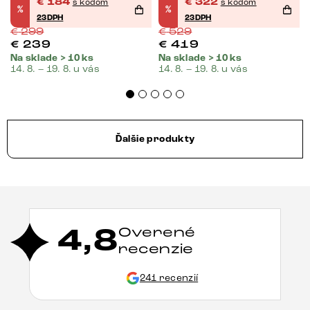
€
184
€
322
s kódom
s kódom
%
%
pružina
23DPH
23DPH
€
299
€
529
€
239
€
419
Na sklade > 10 ks
Na sklade > 10 ks
14. 8. – 19. 8. u vás
14. 8. – 19. 8. u vás
Ďalšie produkty
4,8
Overené
recenzie
241 recenzií