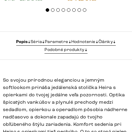
Popis
Séria
Parametre
Hodnotenie
Články
Podobné produkty
So svojou prírodnou eleganciou a jemným
softlookom prináša jedálenská stolička Heira s
opierkami do tvojej jedálne veľa pozornosti. Optika
špicatých vankúšov a plynulé prechody medzi
sedadlom, opierkou a operadlom pôsobia nádherne
nadčasovo a dokonale zapadajú do tvojho
obľúbeného štýlu zariadenia. Komfort sedenia pri
Heira s opierkami tiež nechýba. O to sa stará nielen