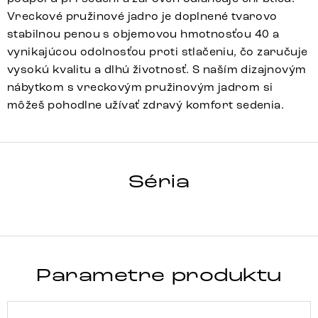
Vreckové pružinové jadro je doplnené tvarovo
stabilnou penou s objemovou hmotnosťou 40 a
vynikajúcou odolnosťou proti stlačeniu, čo zaručuje
vysokú kvalitu a dlhú životnosť. S naším dizajnovým
nábytkom s vreckovým pružinovým jadrom si
môžeš pohodlne užívať zdravý komfort sedenia.
Heira-Flex
Array
Detail celej série
Séria
Parametre produktu