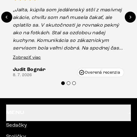
„Jalta, kúpila som jedálenský stôl z masívnej
„O
akácie, chvíľu som naň musela čakať, ale
in
oplatilo sa. V skutočnosti je rovnako pekný
st
ako na fotkách. Stal sa ozdobou našej
ús
kuchyne. Komunikácia so zákazníckym
sp
servisom bola veľmi dobrá. Na spodnej časti
Es
stola bolo malé poškodenie, pravdepodobne
Zobraziť viac
16.
vzniklo pri preprave, ale vďaka pánovi
Judit Bognár
Vincze pri riešení mojej záležitosti pristúpili
Overená recenzia
8. 7. 2026
veľmi korektne. Odporúčam produkty Delife
každému.“
MENU
Sedačky
Stoličky