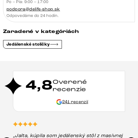
Po – Pia: 9:00 – 17:00
podpora@delife-shop.sk
Odpovedáme do 24 hodín.
Zaradené v kategóriách
Jedálenské stoličky
4,8
Overené
recenzie
241 recenzií
„Jalta, kúpila som jedálenský stôl z masívnej
„O