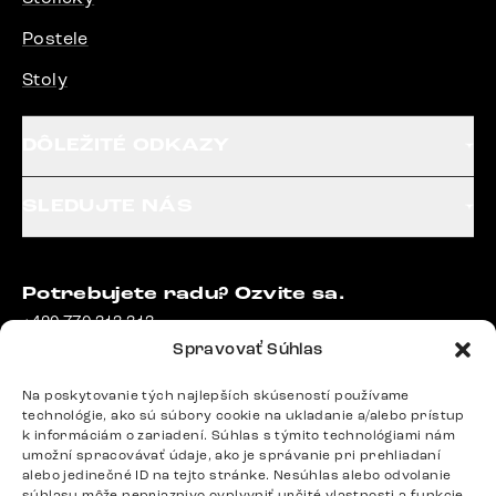
Postele
Stoly
DÔLEŽITÉ ODKAZY
SLEDUJTE NÁS
Potrebujete radu? Ozvite sa.
+420 770 313 313
Po – Pia: 9:00 – 17:00
Spravovať Súhlas
podpora@delife-shop.sk
Odpovedáme do 24 hodín.
Na poskytovanie tých najlepších skúseností používame
technológie, ako sú súbory cookie na ukladanie a/alebo prístup
k informáciám o zariadení. Súhlas s týmito technológiami nám
umožní spracovávať údaje, ako je správanie pri prehliadaní
alebo jedinečné ID na tejto stránke. Nesúhlas alebo odvolanie
Google recenzie
súhlasu môže nepriaznivo ovplyvniť určité vlastnosti a funkcie.