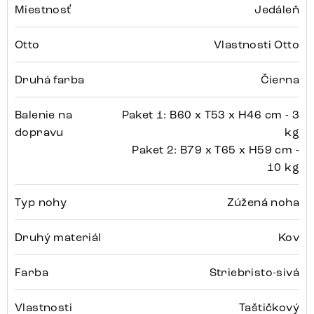
Miestnosť
Jedáleň
Otto
Vlastnosti Otto
Druhá farba
Čierna
Balenie na
Paket 1: B60 x T53 x H46 cm - 3
dopravu
kg
Paket 2: B79 x T65 x H59 cm -
10 kg
Typ nohy
Zúžená noha
Druhý materiál
Kov
Farba
Striebristo-sivá
Vlastnosti
Taštičkový