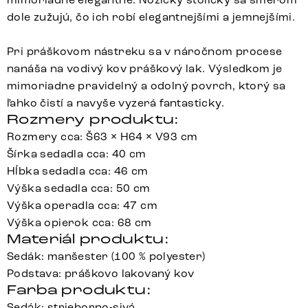
dole zužujú, čo ich robí elegantnejšími a jemnejšími.
Pri práškovom nástreku sa v náročnom procese
nanáša na vodivý kov práškový lak. Výsledkom je
mimoriadne pravidelný a odolný povrch, ktorý sa
ľahko čistí a navyše vyzerá fantasticky.
Rozmery produktu:
Rozmery cca: Š63 × H64 × V93 cm
Šírka sedadla cca: 40 cm
Hĺbka sedadla cca: 46 cm
Výška sedadla cca: 50 cm
Výška operadla cca: 47 cm
Výška opierok cca: 68 cm
Materiál produktu:
Sedák: manšester (100 % polyester)
Podstava: práškovo lakovaný kov
Farba produktu:
Sedák: strieborno-sivá