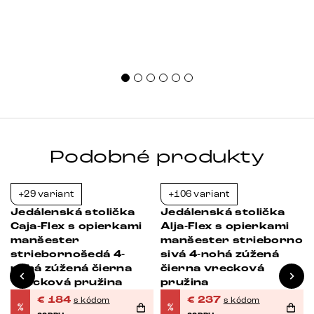
Podobné produkty
+29 variant
+106 variant
-38%
-39%
Jedálenská stolička
Jedálenská stolička
Caja-Flex s opierkami
Alja-Flex s opierkami
manšester
manšester strieborno
striebornošedá 4-
sivá 4-nohá zúžená
nohá zúžená čierna
čierna vrecková
vrecková pružina
pružina
n
€
184
€
237
s kódom
s kódom
%
%