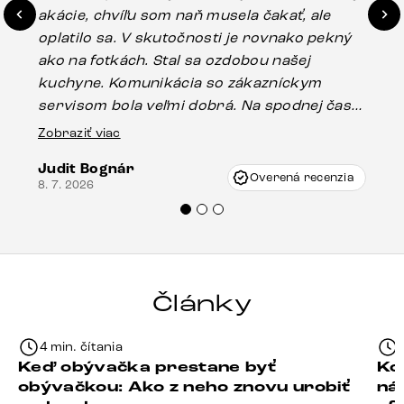
akácie, chvíľu som naň musela čakať, ale
in
oplatilo sa. V skutočnosti je rovnako pekný
st
ako na fotkách. Stal sa ozdobou našej
ús
kuchyne. Komunikácia so zákazníckym
sp
servisom bola veľmi dobrá. Na spodnej časti
Es
stola bolo malé poškodenie, pravdepodobne
Zobraziť viac
16.
vzniklo pri preprave, ale vďaka pánovi
Judit Bognár
Vincze pri riešení mojej záležitosti pristúpili
Overená recenzia
8. 7. 2026
veľmi korektne. Odporúčam produkty Delife
každému.“
Články
4 min. čítania
Keď obývačka prestane byť
Ko
obývačkou: Ako z neho znovu urobiť
ná