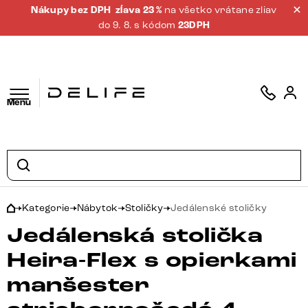
Nákupy bez DPH
zĺava 23 %
na všetko vrátane zliav
do 9. 8. s kódom
23DPH
Menu
Kategorie
Nábytok
Stoličky
Jedálenské stoličky
Jedálenská stolička
Heira-Flex s opierkami
manšester