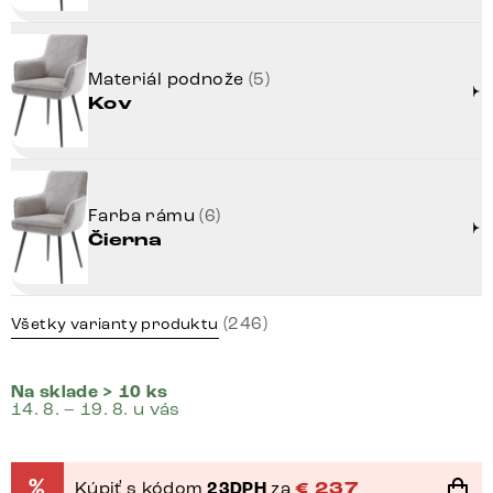
Materiál podnože
(5)
Kov
Farba rámu
(6)
Čierna
(246)
Všetky varianty produktu
Na sklade > 10 ks
14. 8. – 19. 8. u vás
%
Kúpiť s kódom
23DPH
za
€
237