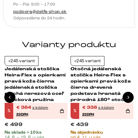
Po – Pia: 9:00 – 17:00
podpora@delife-shop.sk
Odpovedáme do 24 hodín.
Varianty produktu
+245 variant
+245 variant
-23%
-23%
Jedálenská stolička
Otočná jedálenská
Heira-Flex s opierkami
stolička Heira-Flex s
pravá koža čierna
opierkami pravá koža
jedálenská stolička
čierna drevená
plochá nerezová oceľ
podstava hranatá
vrecková pružina
prírodná 180° otočná
vrecková pružina
€
384
€
338
s kódom
s kódom
%
%
23DPH
23DPH
€
499
€
439
Na sklade > 10 ks
Na objednávku
14. 8. – 19. 8. u vás
od 4. 11. u vás