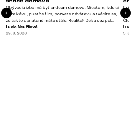
srdce domova
ef
Obývacia izba má byť srdcom domova. Miestom, kde si
Exis
dáte kávu, pustíte film, pozvete návštevu a tvárite sa,
Seda
že takto upratané máte stále. Realita? Deka cez pol
Člov
sedačky, ovládač záhadne zmizol, konferenčný stolík
Lucie Neužilová
veľm
Luci
slúži ako odkladisko všetkého od účteniek po balzam
29. 6. 2026
si n
5. 6
na pery a niekde medzi vankúšmi možno žije stará
nezi
sušienka. Dobrá správa? Aj obývačka, [&hellip;]
ste
nevy