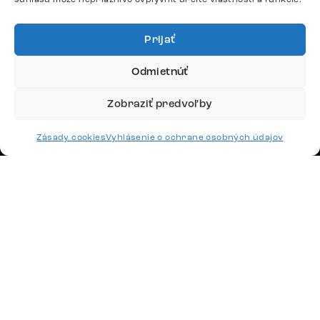
4,8
Prijať
Odmietnúť
Doprava
Zobraziť predvoľby
Platby
Zásady cookies
Vyhlásenie o ochrane osobných údajov
Česko
Maďarsko
Nemecko
Švajčiarsko
Francúzsko
Poľsko
Holandsko
© 2026 www.delife-shop.sk. Všetky práva vyhradené.
Upraviť nastavenia cookies