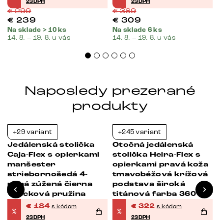
23DPH
23DPH
€
299
€
389
€
239
€
309
Na sklade > 10 ks
Na sklade 6 ks
14. 8. – 19. 8. u vás
14. 8. – 19. 8. u vás
Naposledy prezerané
produkty
+29 variant
+245 variant
-38%
-39%
Jedálenská stolička
Otočná jedálenská
Caja-Flex s opierkami
stolička Heira-Flex s
manšester
opierkami pravá koža
striebornošedá 4-
tmavobéžová krížová
nohá zúžená čierna
podstava široká
vrecková pružina
titánová farba 360°
otočná vrecková
€
184
€
322
s kódom
s kódom
%
%
pružina
23DPH
23DPH