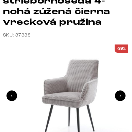
striebornošedá 4-
nohá zúžená čierna
vrecková pružina
SKU: 37338
-39%