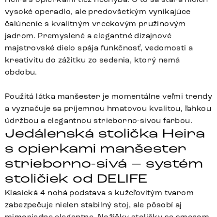
vysoké operadlo, ale predovšetkým vynikajúce
čalúnenie s kvalitným vreckovým pružinovým
jadrom. Premyslené a elegantné dizajnové
majstrovské dielo spája funkčnosť, vedomosti a
kreativitu do zážitku zo sedenia, ktorý nemá
obdobu.
Použitá látka manšester je momentálne veľmi trendy
a vyznačuje sa príjemnou hmatovou kvalitou, ľahkou
údržbou a elegantnou strieborno-sivou farbou.
Jedálenská stolička Heira
s opierkami manšester
strieborno-sivá – systém
stoličiek od DELIFE
Klasická 4-nohá podstava s kužeľovitým tvarom
zabezpečuje nielen stabilný stoj, ale pôsobí aj
mimoriadne elegantne. Nožičky stoličky sa smerom