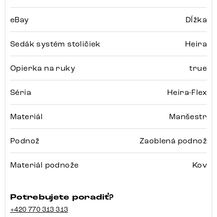
eBay
Dĺžka
Sedák systém stoličiek
Heira
Opierka na ruky
true
Séria
Heira-Flex
Materiál
Manšestr
Podnož
Zaoblená podnož
Materiál podnože
Kov
Potrebujete poradiť?
+420 770 313 313