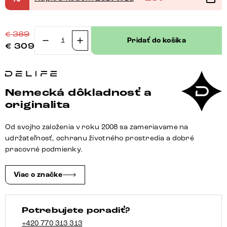
€
389
Pridať do košíka
€
309
množstvo
Jedálenská
stolička
Heira-
Nemecká dôkladnosť a
Flex
originalita
s
opierkami
Od svojho založenia v roku 2008 sa zameriavame na
manšester
udržateľnosť, ochranu životného prostredia a dobré
striebornošedá
pracovné podmienky.
4-
nohá
Viac o značke
zúžená
čierna
Potrebujete poradiť?
vrecková
pružina
+420 770 313 313