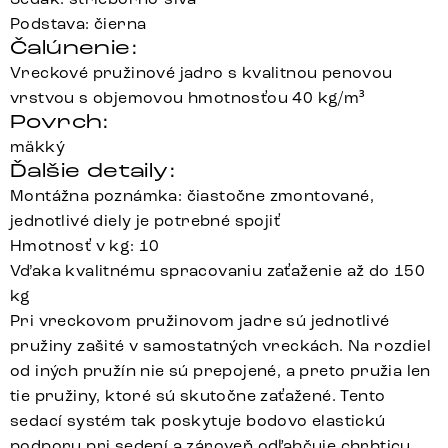
Podstava: čierna
Čalúnenie:
Vreckové pružinové jadro s kvalitnou penovou
vrstvou s objemovou hmotnosťou 40 kg/m³
Povrch:
mäkký
Ďalšie detaily:
Montážna poznámka: čiastočne zmontované,
jednotlivé diely je potrebné spojiť
Hmotnosť v kg: 10
Vďaka kvalitnému spracovaniu zaťaženie až do 150
kg
Pri vreckovom pružinovom jadre sú jednotlivé
pružiny zašité v samostatných vreckách. Na rozdiel
od iných pružín nie sú prepojené, a preto pružia len
tie pružiny, ktoré sú skutočne zaťažené. Tento
sedací systém tak poskytuje bodovo elastickú
podporu pri sedení a zároveň odľahčuje chrbticu.