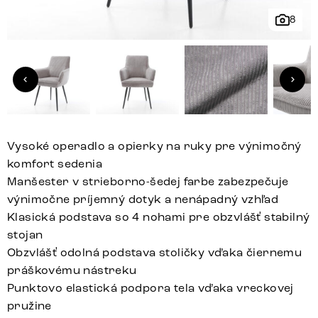
8
Vysoké operadlo a opierky na ruky pre výnimočný
komfort sedenia
Manšester v strieborno-šedej farbe zabezpečuje
výnimočne príjemný dotyk a nenápadný vzhľad
Klasická podstava so 4 nohami pre obzvlášť stabilný
stojan
Obzvlášť odolná podstava stoličky vďaka čiernemu
práškovému nástreku
Punktovo elastická podpora tela vďaka vreckovej
pružine