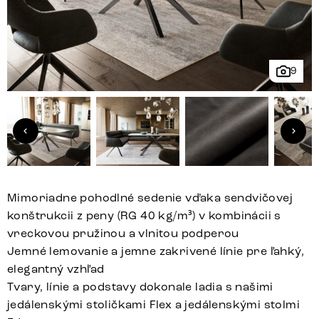
9
Mimoriadne pohodlné sedenie vďaka sendvičovej
konštrukcii z peny (RG 40 kg/m³) v kombinácii s
vreckovou pružinou a vlnitou podperou
Jemné lemovanie a jemne zakrivené línie pre ľahký,
elegantný vzhľad
Tvary, línie a podstavy dokonale ladia s našimi
jedálenskými stoličkami Flex a jedálenskými stolmi