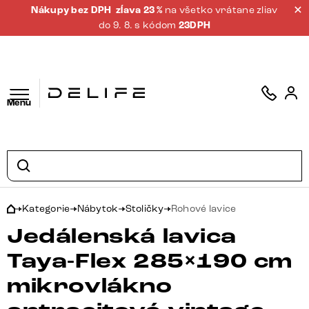
Nákupy bez DPH
zĺava 23 %
na všetko vrátane zliav
do 9. 8. s kódom
23DPH
Menu
Kategorie
Nábytok
Stoličky
Rohové lavice
Jedálenská lavica
Taya-Flex 285×190 cm
mikrovlákno