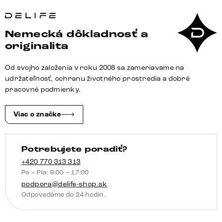
Jedálenská
lavica
Taya-
Nemecká dôkladnosť a
Flex
originalita
285×190
cm
Od svojho založenia v roku 2008 sa zameriavame na
mikrovlákno
udržateľnosť, ochranu životného prostredia a dobré
antracitová
pracovné podmienky.
vintage
krížová
Viac o značke
podstava
hranatá
Potrebujete poradiť?
grafitová
vrecková
+420 770 313 313
Po – Pia: 9:00 – 17:00
pružina
podpora@delife-shop.sk
pravá
Odpovedáme do 24 hodín.