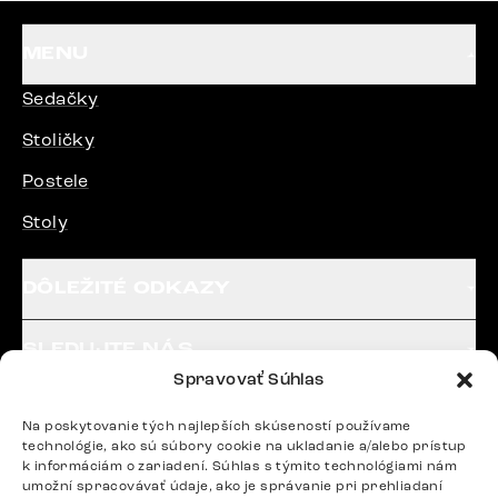
MENU
Sedačky
Stoličky
Postele
Stoly
DÔLEŽITÉ ODKAZY
SLEDUJTE NÁS
Spravovať Súhlas
Na poskytovanie tých najlepších skúseností používame
Potrebujete radu? Ozvite sa.
technológie, ako sú súbory cookie na ukladanie a/alebo prístup
+420 770 313 313
k informáciám o zariadení. Súhlas s týmito technológiami nám
umožní spracovávať údaje, ako je správanie pri prehliadaní
Po – Pia: 9:00 – 17:00