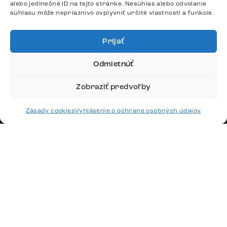
alebo jedinečné ID na tejto stránke. Nesúhlas alebo odvolanie
podpora@delife-shop.sk
súhlasu môže nepriaznivo ovplyvniť určité vlastnosti a funkcie.
Odpovedáme do 24 hodín.
Prijať
Google recenzie
Odmietnúť
4,8
Zobraziť predvoľby
Zásady cookies
Vyhlásenie o ochrane osobných údajov
Doprava
Platby
Česko
Maďarsko
Nemecko
Švajčiarsko
Francúzsko
Poľsko