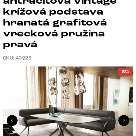
antracitová vintage
krížová podstava
hranatá grafitová
vrecková pružina
pravá
SKU: 43228
-23%