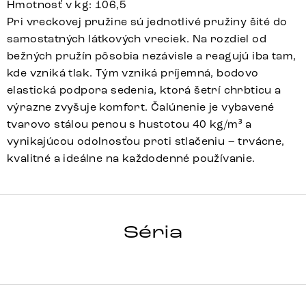
Hmotnosť v kg: 106,5
Pri vreckovej pružine sú jednotlivé pružiny šité do
samostatných látkových vreciek. Na rozdiel od
bežných pružín pôsobia nezávisle a reagujú iba tam,
kde vzniká tlak. Tým vzniká príjemná, bodovo
elastická podpora sedenia, ktorá šetrí chrbticu a
výrazne zvyšuje komfort. Čalúnenie je vybavené
tvarovo stálou penou s hustotou 40 kg/m³ a
vynikajúcou odolnosťou proti stlačeniu – trvácne,
kvalitné a ideálne na každodenné používanie.
TAYA-FLEX
Séria
Detail celej série