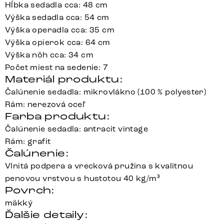
Hĺbka sedadla cca: 48 cm
Výška sedadla cca: 54 cm
Výška operadla cca: 35 cm
Výška opierok cca: 64 cm
Výška nôh cca: 34 cm
Počet miest na sedenie: 7
Materiál produktu:
Čalúnenie sedadla: mikrovlákno (100 % polyester)
Rám: nerezová oceľ
Farba produktu:
Čalúnenie sedadla: antracit vintage
Rám: grafit
Čalúnenie:
Vlnitá podpera a vrecková pružina s kvalitnou
penovou vrstvou s hustotou 40 kg/m³
Povrch:
mäkký
Ďalšie detaily: