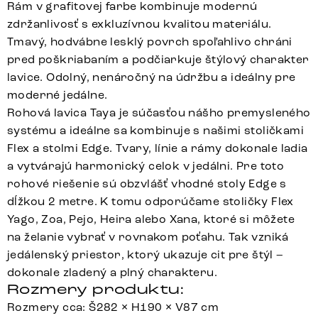
Rám v grafitovej farbe kombinuje modernú
zdržanlivosť s exkluzívnou kvalitou materiálu.
Tmavý, hodvábne lesklý povrch spoľahlivo chráni
pred poškriabaním a podčiarkuje štýlový charakter
lavice. Odolný, nenáročný na údržbu a ideálny pre
moderné jedálne.
Rohová lavica Taya je súčasťou nášho premysleného
systému a ideálne sa kombinuje s našimi stoličkami
Flex a stolmi Edge. Tvary, línie a rámy dokonale ladia
a vytvárajú harmonický celok v jedálni. Pre toto
rohové riešenie sú obzvlášť vhodné stoly Edge s
dĺžkou 2 metre. K tomu odporúčame stoličky Flex
Yago, Zoa, Pejo, Heira alebo Xana, ktoré si môžete
na želanie vybrať v rovnakom poťahu. Tak vzniká
jedálenský priestor, ktorý ukazuje cit pre štýl –
dokonale zladený a plný charakteru.
Rozmery produktu:
Rozmery cca: Š282 × H190 × V87 cm