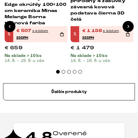
prírodný 4 zásuvky
Edge okrúhly 100×100
závesná kovová
cm keramika Minas
podstava čierna 3D
Melange Borna
čelá
titánová farba
€
507
€
1 138
s kódom
s kódom
%
%
23DPH
23DPH
€
659
€
1 479
Na sklade > 10 ks
Na sklade > 10 ks
14. 8. – 19. 8. u vás
14. 8. – 19. 8. u vás
Ďalšie produkty
4,8
Overené