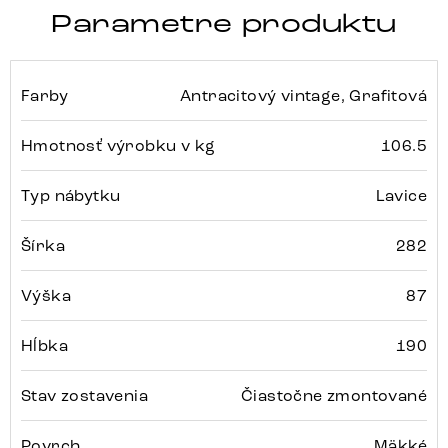
Parametre produktu
Farby
Antracitový vintage, Grafitová
Hmotnosť výrobku v kg
106.5
Typ nábytku
Lavice
Šírka
282
Výška
87
Hĺbka
190
Stav zostavenia
Čiastočne zmontované
Povrch
Mäkké