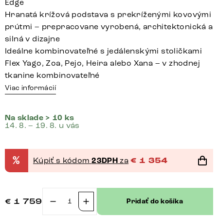
Edge
Hranatá krížová podstava s prekríženými kovovými
prútmi – prepracovane vyrobená, architektonická a
silná v dizajne
Ideálne kombinovateľné s jedálenskými stoličkami
Flex Yago, Zoa, Pejo, Heira alebo Xana – v zhodnej
tkanine kombinovateľné
Viac informácií
Na sklade > 10 ks
14. 8. – 19. 8. u vás
%
Kúpiť s kódom
23DPH
za
€
1 354
€
1 759
Pridať do košíka
množstvo