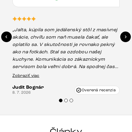
„Jalta, kúpila som jedálenský stôl z masívnej
„O
akácie, chvíľu som naň musela čakať, ale
in
oplatilo sa. V skutočnosti je rovnako pekný
st
ako na fotkách. Stal sa ozdobou našej
ús
kuchyne. Komunikácia so zákazníckym
sp
servisom bola veľmi dobrá. Na spodnej časti
Es
stola bolo malé poškodenie, pravdepodobne
Zobraziť viac
16.
vzniklo pri preprave, ale vďaka pánovi
Judit Bognár
Vincze pri riešení mojej záležitosti pristúpili
Overená recenzia
8. 7. 2026
veľmi korektne. Odporúčam produkty Delife
každému.“
Články