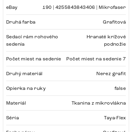
eBay
190 | 4255843843406 | Mikrofaser
Druhá farba
Grafitová
Sedací rám rohového
Hranaté krížové
sedenia
podnožie
Počet miest na sedenie
Počet miest na sedenie 7
Druhý materiál
Nerez grafit
Opierka na ruky
false
Materiál
Tkanina z mikrovlákna
Séria
Taya-Flex