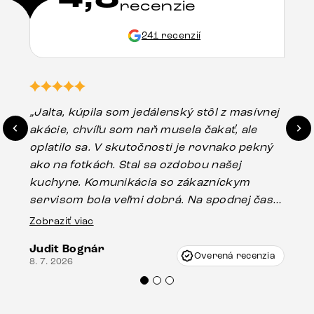
recenzie
241 recenzií
„Jalta, kúpila som jedálenský stôl z masívnej
„O
akácie, chvíľu som naň musela čakať, ale
in
oplatilo sa. V skutočnosti je rovnako pekný
st
ako na fotkách. Stal sa ozdobou našej
ús
kuchyne. Komunikácia so zákazníckym
sp
servisom bola veľmi dobrá. Na spodnej časti
Es
stola bolo malé poškodenie, pravdepodobne
Zobraziť viac
16.
vzniklo pri preprave, ale vďaka pánovi
Judit Bognár
Vincze pri riešení mojej záležitosti pristúpili
Overená recenzia
8. 7. 2026
veľmi korektne. Odporúčam produkty Delife
každému.“