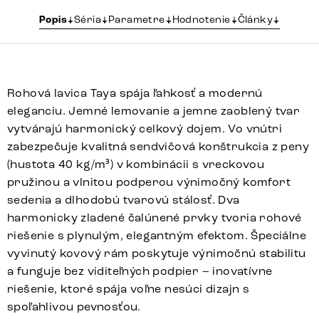
Popis
Séria
Parametre
Hodnotenie
Články
Rohová lavica Taya spája ľahkosť a modernú
eleganciu. Jemné lemovanie a jemne zaoblený tvar
vytvárajú harmonický celkový dojem. Vo vnútri
zabezpečuje kvalitná sendvičová konštrukcia z peny
(hustota 40 kg/m³) v kombinácii s vreckovou
pružinou a vlnitou podperou výnimočný komfort
sedenia a dlhodobú tvarovú stálosť. Dva
harmonicky zladené čalúnené prvky tvoria rohové
riešenie s plynulým, elegantným efektom. Špeciálne
vyvinutý kovový rám poskytuje výnimočnú stabilitu
a funguje bez viditeľných podpier – inovatívne
riešenie, ktoré spája voľne nesúci dizajn s
spoľahlivou pevnosťou.