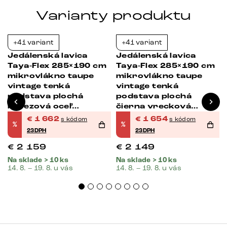
Varianty produktu
+41 variant
+41 variant
-23%
-23%
Jedálenská lavica
Jedálenská lavica
Taya-Flex 285×190 cm
Taya-Flex 285×190 cm
mikrovlákno taupe
mikrovlákno taupe
vintage tenká
vintage tenká
podstava plochá
podstava plochá
nerezová oceľ
čierna vrecková
vrecková pružina ľavá
pružina ľavá
€
1 662
€
1 654
s kódom
s kódom
%
%
23DPH
23DPH
€
2 159
€
2 149
Na sklade > 10 ks
Na sklade > 10 ks
14. 8. – 19. 8. u vás
14. 8. – 19. 8. u vás