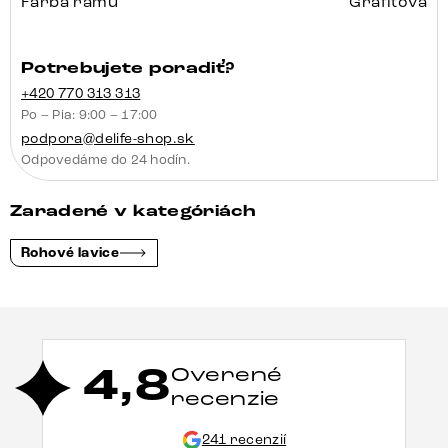
Farba rámu
Grafitová
Potrebujete poradiť?
+420 770 313 313
Po – Pia: 9:00 – 17:00
podpora@delife-shop.sk
Odpovedáme do 24 hodín.
Zaradené v kategóriách
Rohové lavice
4,8
Overené
recenzie
241 recenzií