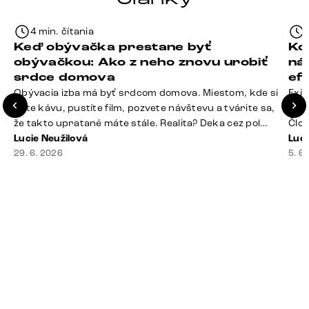
4 min. čítania
Keď obývačka prestane byť
Ko
obývačkou: Ako z neho znovu urobiť
ná
srdce domova
ef
Obývacia izba má byť srdcom domova. Miestom, kde si
Exis
dáte kávu, pustíte film, pozvete návštevu a tvárite sa,
Seda
že takto upratané máte stále. Realita? Deka cez pol
Člov
sedačky, ovládač záhadne zmizol, konferenčný stolík
Lucie Neužilová
veľm
Luci
slúži ako odkladisko všetkého od účteniek po balzam
29. 6. 2026
si n
5. 6
na pery a niekde medzi vankúšmi možno žije stará
nezi
sušienka. Dobrá správa? Aj obývačka, [&hellip;]
ste
nevy