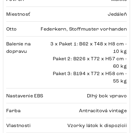
Miestnosť
Jedáleň
Otto
Federkern, Stoffmuster vorhanden
Balenie na
3 x Paket 1: B62 x T48 x H8 cm -
dopravu
10 kg
Paket 2: B226 x T72 x H57 cm -
60 kg
Paket 3: B194 x T72 x H58 cm -
55 kg
Nastavenie EBS
Dlhý bok vpravo
Farba
Antracitová vintage
Vlastnosti
Vzorky látok k dispozícii