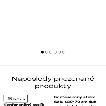
Naposledy prezerané
produkty
Konferenčný stolík
+56 variant
-23%
-23%
Solu 120×70 cm dub
Konferenčný stolík