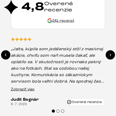
4,8
Overené
recenzie
241 recenzií
„Jalta, kúpila som jedálenský stôl z masívnej
„O
akácie, chvíľu som naň musela čakať, ale
in
oplatilo sa. V skutočnosti je rovnako pekný
st
ako na fotkách. Stal sa ozdobou našej
ús
kuchyne. Komunikácia so zákazníckym
sp
servisom bola veľmi dobrá. Na spodnej časti
Es
stola bolo malé poškodenie, pravdepodobne
Zobraziť viac
16.
vzniklo pri preprave, ale vďaka pánovi
Judit Bognár
Vincze pri riešení mojej záležitosti pristúpili
Overená recenzia
8. 7. 2026
veľmi korektne. Odporúčam produkty Delife
každému.“