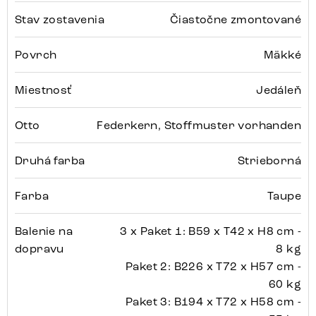
Stav zostavenia
Čiastočne zmontované
Povrch
Mäkké
Miestnosť
Jedáleň
Otto
Federkern, Stoffmuster vorhanden
Druhá farba
Strieborná
Farba
Taupe
Balenie na
3 x Paket 1: B59 x T42 x H8 cm -
dopravu
8 kg
Paket 2: B226 x T72 x H57 cm -
60 kg
Paket 3: B194 x T72 x H58 cm -