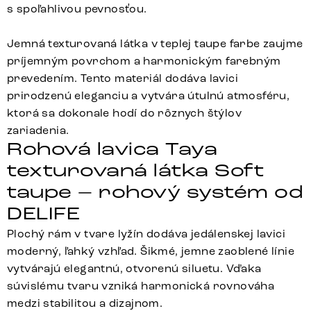
s spoľahlivou pevnosťou.
Jemná texturovaná látka v teplej taupe farbe zaujme
príjemným povrchom a harmonickým farebným
prevedením. Tento materiál dodáva lavici
prirodzenú eleganciu a vytvára útulnú atmosféru,
ktorá sa dokonale hodí do rôznych štýlov
zariadenia.
Rohová lavica Taya
texturovaná látka Soft
taupe – rohový systém od
DELIFE
Plochý rám v tvare lyžín dodáva jedálenskej lavici
moderný, ľahký vzhľad. Šikmé, jemne zaoblené línie
vytvárajú elegantnú, otvorenú siluetu. Vďaka
súvislému tvaru vzniká harmonická rovnováha
medzi stabilitou a dizajnom.