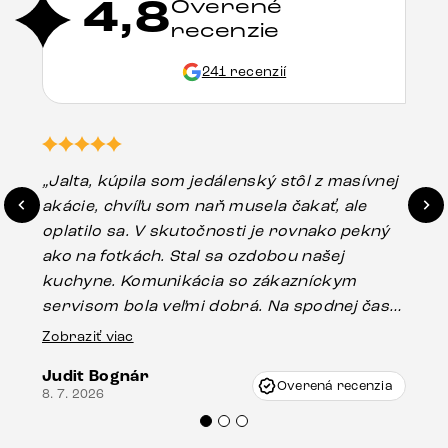
4,8
Overené
recenzie
241 recenzií
„Jalta, kúpila som jedálenský stôl z masívnej
„O
akácie, chvíľu som naň musela čakať, ale
in
oplatilo sa. V skutočnosti je rovnako pekný
st
ako na fotkách. Stal sa ozdobou našej
ús
kuchyne. Komunikácia so zákazníckym
sp
servisom bola veľmi dobrá. Na spodnej časti
Es
stola bolo malé poškodenie, pravdepodobne
Zobraziť viac
16.
vzniklo pri preprave, ale vďaka pánovi
Judit Bognár
Vincze pri riešení mojej záležitosti pristúpili
Overená recenzia
8. 7. 2026
veľmi korektne. Odporúčam produkty Delife
každému.“