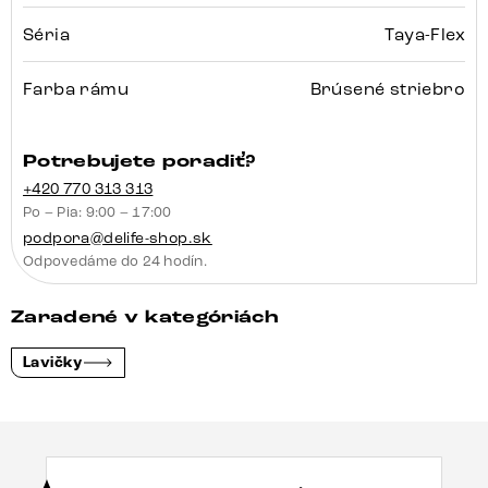
Séria
Taya-Flex
Farba rámu
Brúsené striebro
Potrebujete poradiť?
+420 770 313 313
Po – Pia: 9:00 – 17:00
podpora@delife-shop.sk
Odpovedáme do 24 hodín.
Zaradené v kategóriách
Lavičky