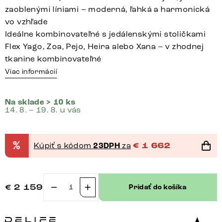
zaoblenými líniami – moderná, ľahká a harmonická
vo vzhľade
Ideálne kombinovateľné s jedálenskými stoličkami
Flex Yago, Zoa, Pejo, Heira alebo Xana – v zhodnej
tkanine kombinovateľné
Viac informácií
Na sklade > 10 ks
14. 8. – 19. 8. u vás
%
Kúpiť s kódom
23DPH
za
€
1 662
€
2 159
Pridať do košíka
množstvo
Jedálenská
lavica