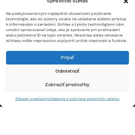
Spravovať Súhlas
Po – Pia: 9:00 – 17:00
podpora@delife-shop.sk
Na poskytovanie tých najlepších skúseností používame
technológie, ako sú súbory cookie na ukladanie a/alebo prístup
Odpovedáme do 24 hodín.
k informáciám o zariadení. Súhlas s týmito technológiami nám
umožní spracovávať údaje, ako je správanie pri prehliadaní
alebo jedinečné ID na tejto stránke. Nesúhlas alebo odvolanie
súhlasu môže nepriaznivo ovplyvniť určité vlastnosti a funkcie.
Google recenzie
4,8
Prijať
Odmietnúť
Zobraziť predvoľby
Doprava
Zásady cookies
Vyhlásenie o ochrane osobných údajov
Platby
Česko
Maďarsko
Nemecko