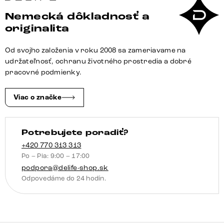
Taya-
Nemecká dôkladnosť a
Flex
originalita
285×190
cm
Od svojho založenia v roku 2008 sa zameriavame na
texturovaná
udržateľnosť, ochranu životného prostredia a dobré
látka
pracovné podmienky.
mäkká
taupe
Viac o značke
tenká
podstava
Potrebujete poradiť?
nerezová
oceľ
+420 770 313 313
Po – Pia: 9:00 – 17:00
vrecková
podpora@delife-shop.sk
pružina
Odpovedáme do 24 hodín.
pravá