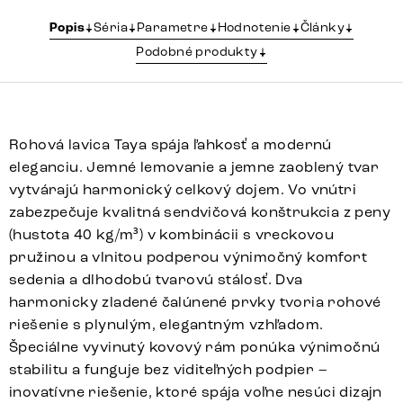
Popis
Séria
Parametre
Hodnotenie
Články
Podobné produkty
Rohová lavica Taya spája ľahkosť a modernú
eleganciu. Jemné lemovanie a jemne zaoblený tvar
vytvárajú harmonický celkový dojem. Vo vnútri
zabezpečuje kvalitná sendvičová konštrukcia z peny
(hustota 40 kg/m³) v kombinácii s vreckovou
pružinou a vlnitou podperou výnimočný komfort
sedenia a dlhodobú tvarovú stálosť. Dva
harmonicky zladené čalúnené prvky tvoria rohové
riešenie s plynulým, elegantným vzhľadom.
Špeciálne vyvinutý kovový rám ponúka výnimočnú
stabilitu a funguje bez viditeľných podpier –
inovatívne riešenie, ktoré spája voľne nesúci dizajn