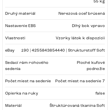
55 kg
Druhý materiál
Nerezová oceľ brúsená
Nastavenie EBS
Dlhý bok vpravo
Vlastnosti
Vzorky látok k dispozícii
eBay
190 | 4255843854440 | Strukturstoff Soft
Sedací rám rohového
Ploché kufové
sedenia
podnožie
Počet miest na sedenie
Počet miest na sedenie 7
Opierka na ruky
false
Materiál
Štruktúrovaná tkanina Soft