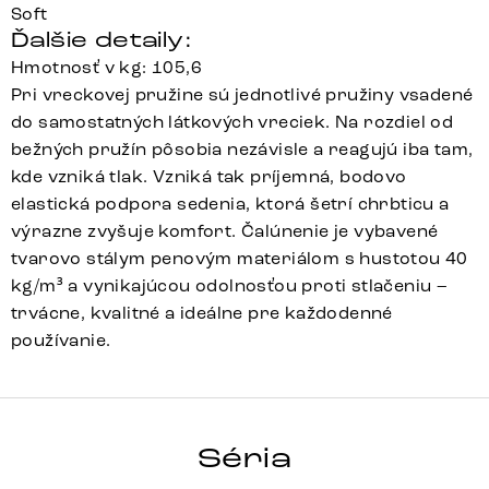
Soft
Ďalšie detaily:
Hmotnosť v kg: 105,6
Pri vreckovej pružine sú jednotlivé pružiny vsadené
do samostatných látkových vreciek. Na rozdiel od
bežných pružín pôsobia nezávisle a reagujú iba tam,
kde vzniká tlak. Vzniká tak príjemná, bodovo
elastická podpora sedenia, ktorá šetrí chrbticu a
výrazne zvyšuje komfort. Čalúnenie je vybavené
tvarovo stálym penovým materiálom s hustotou 40
kg/m³ a vynikajúcou odolnosťou proti stlačeniu –
trvácne, kvalitné a ideálne pre každodenné
používanie.
TAYA-FLEX
Séria
Detail celej série