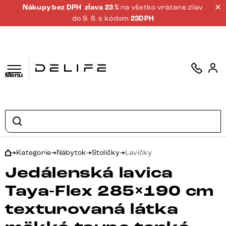
Nákupy bez DPH
zĺava 23 %
na všetko vrátane zliav
do 9. 8. s kódom
23DPH
Menu
Kategorie
Nábytok
Stoličky
Lavičky
Jedálenská lavica
Taya-Flex 285×190 cm
texturovaná látka