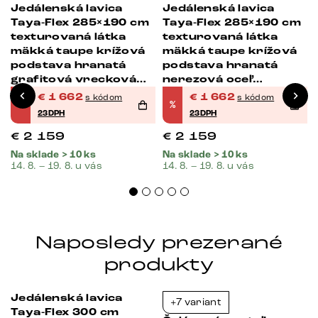
Jedálenská lavica
Jedálenská lavica
-23%
-23%
Taya-Flex 285×190 cm
Taya-Flex 285×190 cm
texturovaná látka
texturovaná látka
mäkká taupe krížová
mäkká taupe krížová
podstava hranatá
podstava hranatá
grafitová vrecková
nerezová oceľ
á
pružina pravá
vrecková pružina
€
1 662
€
1 662
s kódom
s kódom
%
%
pravá
23DPH
23DPH
€
2 159
€
2 159
Na sklade > 10 ks
Na sklade > 10 ks
14. 8. – 19. 8. u vás
14. 8. – 19. 8. u vás
Naposledy prezerané
produkty
Jedálenská lavica
+7 variant
-23%
-39%
Taya-Flex 300 cm