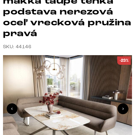
mäkká taupe tenká
podstava nerezová
oceľ vrecková pružina
pravá
SKU: 44146
-23%