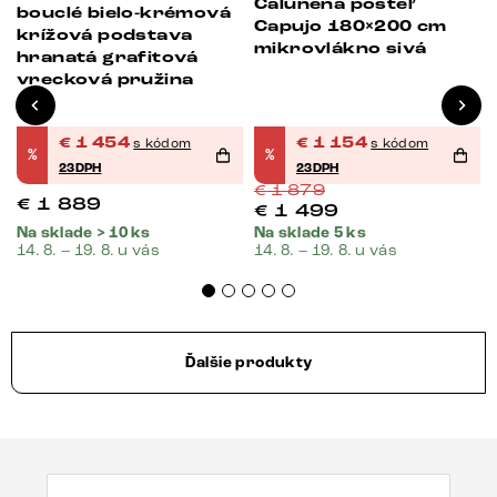
Čalúnená posteľ
bouclé bielo-krémová
Capujo 180×200 cm
krížová podstava
mikrovlákno sivá
hranatá grafitová
vrecková pružina
€
1 454
€
1 154
s kódom
s kódom
%
%
23DPH
23DPH
€
1 879
€
1 889
€
1 499
Na sklade > 10 ks
Na sklade 5 ks
14. 8. – 19. 8. u vás
14. 8. – 19. 8. u vás
Ďalšie produkty