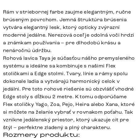
Rám v striebornej farbe zaujme elegantným, ručne
brúseným povrchom. Jemná štruktúra brúsenia
vytvára elegantný lesk, ktorý opticky zvýrazní
moderné jedálne. Nerezová oceľ je odolná voči hrdzi
a známkam používania – pre dlhodobú krásu a
nenáročnú údržbu.
Rohová lavica Taya je súčasťou nášho premysleného
systému a ideálne sa kombinuje s našimi Flex
stoličkami a Edge stolmi. Tvary, línie a rámy spolu
dokonale ladia a vytvárajú harmonický celok v
jedálni. Pre toto rohové riešenie sú obzvlášť vhodné
Edge stoly s dĺžkou 2 metre. K tomu odporúčame
Flex stoličky Yago, Zoa, Pejo, Heira alebo Xana, ktoré
si môžete na želanie vybrať v rovnakom poťahu. Tak
vznikne jedálenský priestor, ktorý ukazuje cit pre
štýl – perfektne zladený a plný charakteru.
Rozmery produktu: