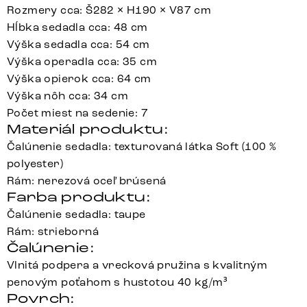
Rozmery cca: Š282 × H190 × V87 cm
Hĺbka sedadla cca: 48 cm
Výška sedadla cca: 54 cm
Výška operadla cca: 35 cm
Výška opierok cca: 64 cm
Výška nôh cca: 34 cm
Počet miest na sedenie: 7
Materiál produktu:
Čalúnenie sedadla: texturovaná látka Soft (100 %
polyester)
Rám: nerezová oceľ brúsená
Farba produktu:
Čalúnenie sedadla: taupe
Rám: strieborná
Čalúnenie:
Vlnitá podpera a vrecková pružina s kvalitným
penovým poťahom s hustotou 40 kg/m³
Povrch: