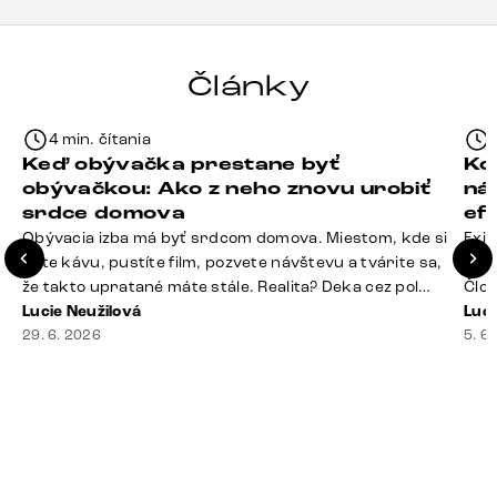
Články
4 min. čítania
Keď obývačka prestane byť
Ko
obývačkou: Ako z neho znovu urobiť
ná
srdce domova
ef
Obývacia izba má byť srdcom domova. Miestom, kde si
Exis
dáte kávu, pustíte film, pozvete návštevu a tvárite sa,
Seda
že takto upratané máte stále. Realita? Deka cez pol
Člov
sedačky, ovládač záhadne zmizol, konferenčný stolík
Lucie Neužilová
veľm
Luci
slúži ako odkladisko všetkého od účteniek po balzam
29. 6. 2026
si n
5. 6
na pery a niekde medzi vankúšmi možno žije stará
nezi
sušienka. Dobrá správa? Aj obývačka, [&hellip;]
ste
nevy