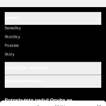
MENU
Sedačky
Stoličky
Postele
Stoly
DÔLEŽITÉ ODKAZY
SLEDUJTE NÁS
Potrebujete radu? Ozvite sa.
+420 770 313 313