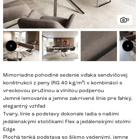
9
Mimoriadne pohodlné sedenie vďaka sendvičovej
konštrukcii z peny (RG 40 kg/m³) v kombinácii s
vreckovou pružinou a vlnitou podperou
Jemné lemovanie a jemne zakrivené línie pre ľahký,
elegantný vzhľad
Tvary, línie a podstavy dokonale ladia s našimi
jedálenskými stoličkami Flex a jedálenskými stolmi
Edge
Plochá tenká podstava so šikmo vedenými, jemne