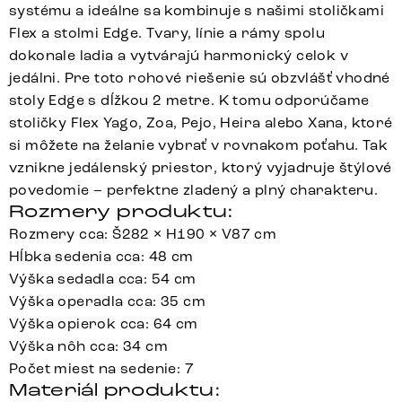
systému a ideálne sa kombinuje s našimi stoličkami
Flex a stolmi Edge. Tvary, línie a rámy spolu
dokonale ladia a vytvárajú harmonický celok v
jedálni. Pre toto rohové riešenie sú obzvlášť vhodné
stoly Edge s dĺžkou 2 metre. K tomu odporúčame
stoličky Flex Yago, Zoa, Pejo, Heira alebo Xana, ktoré
si môžete na želanie vybrať v rovnakom poťahu. Tak
vznikne jedálenský priestor, ktorý vyjadruje štýlové
povedomie – perfektne zladený a plný charakteru.
Rozmery produktu:
Rozmery cca: Š282 × H190 × V87 cm
Hĺbka sedenia cca: 48 cm
Výška sedadla cca: 54 cm
Výška operadla cca: 35 cm
Výška opierok cca: 64 cm
Výška nôh cca: 34 cm
Počet miest na sedenie: 7
Materiál produktu: