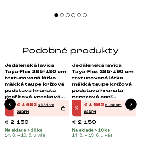
Podobné produkty
Jedálenská lavica
Jedálenská lavica
-23%
-23%
Taya-Flex 285×190 cm
Taya-Flex 285×190 cm
texturovaná látka
texturovaná látka
mäkká taupe krížová
mäkká taupe krížová
podstava hranatá
podstava hranatá
grafitová vrecková
nerezová oceľ
á
pružina pravá
vrecková pružina
€
1 662
€
1 662
s kódom
s kódom
%
%
pravá
23DPH
23DPH
€
2 159
€
2 159
Na sklade > 10 ks
Na sklade > 10 ks
14. 8. – 19. 8. u vás
14. 8. – 19. 8. u vás