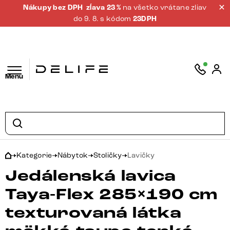
Nákupy bez DPH
zĺava 23 %
na všetko vrátane zliav
do 9. 8. s kódom
23DPH
Menu
Kategorie
Nábytok
Stoličky
Lavičky
Jedálenská lavica
Taya-Flex 285×190 cm
texturovaná látka