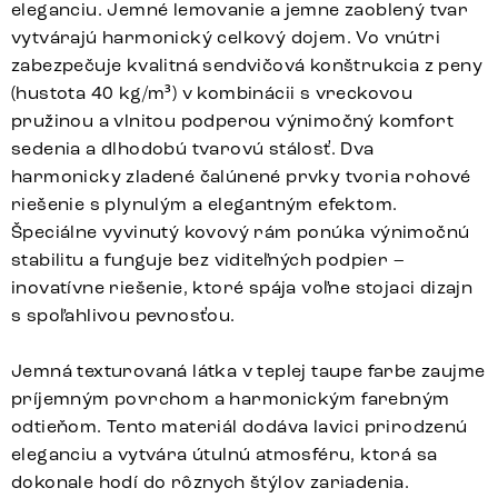
eleganciu. Jemné lemovanie a jemne zaoblený tvar
vytvárajú harmonický celkový dojem. Vo vnútri
zabezpečuje kvalitná sendvičová konštrukcia z peny
(hustota 40 kg/m³) v kombinácii s vreckovou
pružinou a vlnitou podperou výnimočný komfort
sedenia a dlhodobú tvarovú stálosť. Dva
harmonicky zladené čalúnené prvky tvoria rohové
riešenie s plynulým a elegantným efektom.
Špeciálne vyvinutý kovový rám ponúka výnimočnú
stabilitu a funguje bez viditeľných podpier –
inovatívne riešenie, ktoré spája voľne stojaci dizajn
s spoľahlivou pevnosťou.
Jemná texturovaná látka v teplej taupe farbe zaujme
príjemným povrchom a harmonickým farebným
odtieňom. Tento materiál dodáva lavici prirodzenú
eleganciu a vytvára útulnú atmosféru, ktorá sa
dokonale hodí do rôznych štýlov zariadenia.