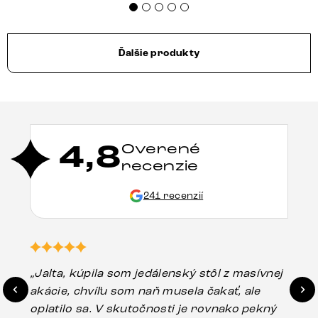
Ďalšie produkty
4,8
Overené
recenzie
241 recenzií
„Jalta, kúpila som jedálenský stôl z masívnej
„O
akácie, chvíľu som naň musela čakať, ale
in
oplatilo sa. V skutočnosti je rovnako pekný
st