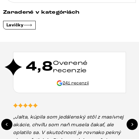
Zaradené v kategóriách
Lavičky
4,8
Overené
recenzie
241 recenzií
„Jalta, kúpila som jedálenský stôl z masívnej
„O
akácie, chvíľu som naň musela čakať, ale
in
oplatilo sa. V skutočnosti je rovnako pekný
st