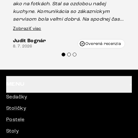
ako na fotkách. Stal sa ozdobou našej
ús
kuchyne. Komunikácia so zákazníckym
sp
servisom bola veľmi dobrá. Na spodnej časti
Es
stola bolo malé poškodenie, pravdepodobne
Zobraziť viac
16.
vzniklo pri preprave, ale vďaka pánovi
Judit Bognár
Vincze pri riešení mojej záležitosti pristúpili
Overená recenzia
8. 7. 2026
veľmi korektne. Odporúčam produkty Delife
každému.“
MENU
Sedačky
Stoličky
Postele
Stoly