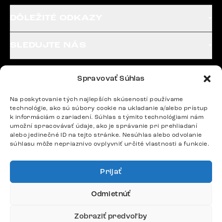
DÔLEŽITÉ ODKAZY
SLEDUJTE NÁS
Spravovať Súhlas
Potrebujete radu? Ozvite sa.
+420 770 313 313
Na poskytovanie tých najlepších skúseností používame
Po – Pia: 9:00 – 17:00
technológie, ako sú súbory cookie na ukladanie a/alebo prístup
k informáciám o zariadení. Súhlas s týmito technológiami nám
podpora@delife-shop.sk
umožní spracovávať údaje, ako je správanie pri prehliadaní
Odpovedáme do 24 hodín.
alebo jedinečné ID na tejto stránke. Nesúhlas alebo odvolanie
súhlasu môže nepriaznivo ovplyvniť určité vlastnosti a funkcie.
Google recenzie
Prijať
4,8
Odmietnúť
Zobraziť predvoľby