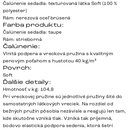
Čalúnenie sedadla: texturovaná látka Soft (100 %
polyester)
Rám: nerezová oceľ brúsená
Farba produktu:
Čalúnenie sedadla: taupe
Rám: strieborná
Čalúnenie:
Vlnitá podpera a vrecková pružina s kvalitným
penovým poťahom s hustotou 40 kg/m³
Povrch:
Soft
Ďalšie detaily:
Hmotnosť v kg: 104,8
Pri vreckovej pružine sú jednotlivé pružiny šité do
samostatných látkových vreciek. Na rozdiel od
bežných pružín pôsobia nezávisle a reagujú len tam,
kde skutočne vzniká tlak. Vzniká tak príjemná,
bodovo elastická podpora sedenia, ktorá šetrí