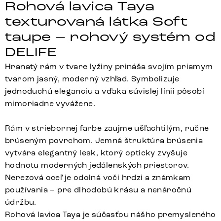
Rohová lavica Taya
texturovaná látka Soft
taupe – rohový systém od
DELIFE
Hranatý rám v tvare lyžiny prináša svojím priamym
tvarom jasný, moderný vzhľad. Symbolizuje
jednoduchú eleganciu a vďaka súvislej línii pôsobí
mimoriadne vyvážene.
Rám v striebornej farbe zaujme ušľachtilým, ručne
brúseným povrchom. Jemná štruktúra brúsenia
vytvára elegantný lesk, ktorý opticky zvyšuje
hodnotu moderných jedálenských priestorov.
Nerezová oceľ je odolná voči hrdzi a známkam
používania – pre dlhodobú krásu a nenáročnú
údržbu.
Rohová lavica Taya je súčasťou nášho premysleného