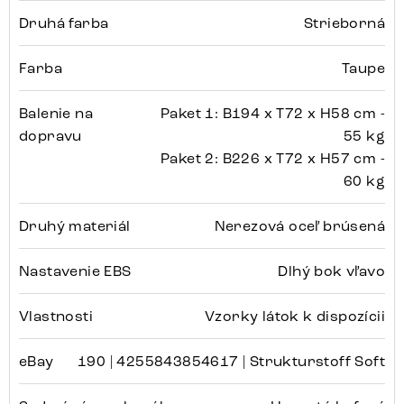
Druhá farba
Strieborná
Farba
Taupe
Balenie na
Paket 1: B194 x T72 x H58 cm -
dopravu
55 kg
Paket 2: B226 x T72 x H57 cm -
60 kg
Druhý materiál
Nerezová oceľ brúsená
Nastavenie EBS
Dlhý bok vľavo
Vlastnosti
Vzorky látok k dispozícii
eBay
190 | 4255843854617 | Strukturstoff Soft