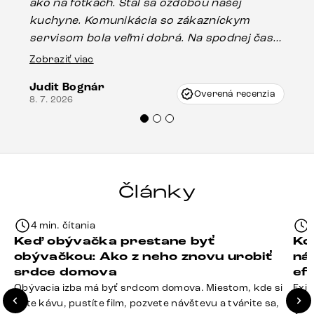
ako na fotkách. Stal sa ozdobou našej
ús
kuchyne. Komunikácia so zákazníckym
sp
servisom bola veľmi dobrá. Na spodnej časti
Es
stola bolo malé poškodenie, pravdepodobne
Zobraziť viac
16.
vzniklo pri preprave, ale vďaka pánovi
Judit Bognár
Vincze pri riešení mojej záležitosti pristúpili
Overená recenzia
8. 7. 2026
veľmi korektne. Odporúčam produkty Delife
každému.“
Články
4 min. čítania
Keď obývačka prestane byť
Ko
obývačkou: Ako z neho znovu urobiť
ná
srdce domova
ef
Obývacia izba má byť srdcom domova. Miestom, kde si
Exis
dáte kávu, pustíte film, pozvete návštevu a tvárite sa,
Seda