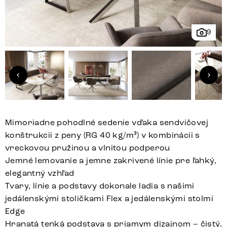
9
Mimoriadne pohodlné sedenie vďaka sendvičovej
konštrukcii z peny (RG 40 kg/m³) v kombinácii s
vreckovou pružinou a vlnitou podperou
Jemné lemovanie a jemne zakrivené línie pre ľahký,
elegantný vzhľad
Tvary, línie a podstavy dokonale ladia s našimi
jedálenskými stoličkami Flex a jedálenskými stolmi
Edge
Hranatá tenká podstava s priamym dizajnom – čistý,