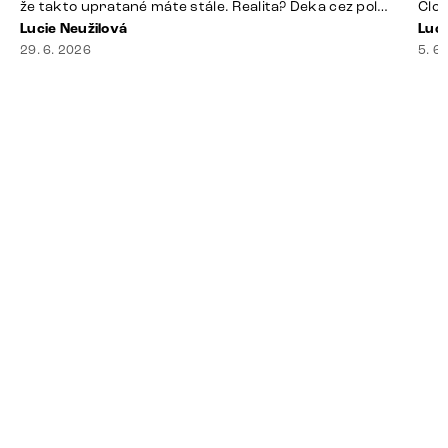
že takto upratané máte stále. Realita? Deka cez pol
Člov
sedačky, ovládač záhadne zmizol, konferenčný stolík
Lucie Neužilová
veľm
Luci
slúži ako odkladisko všetkého od účteniek po balzam
29. 6. 2026
si n
5. 6
na pery a niekde medzi vankúšmi možno žije stará
nezi
sušienka. Dobrá správa? Aj obývačka, [&hellip;]
ste
nevy