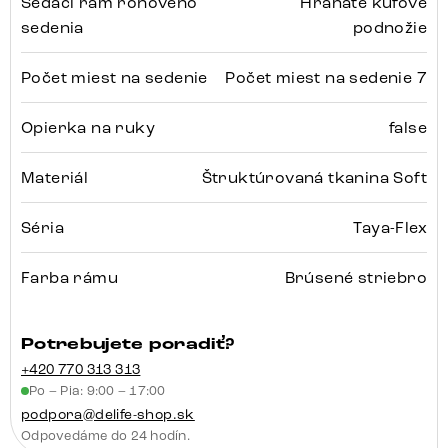
Sedací rám rohového
Hranaté kufové
sedenia
podnožie
Počet miest na sedenie
Počet miest na sedenie 7
Opierka na ruky
false
Materiál
Štruktúrovaná tkanina Soft
Séria
Taya-Flex
Farba rámu
Brúsené striebro
Potrebujete poradiť?
+420 770 313 313
Po – Pia: 9:00 – 17:00
podpora@delife-shop.sk
Odpovedáme do 24 hodín.