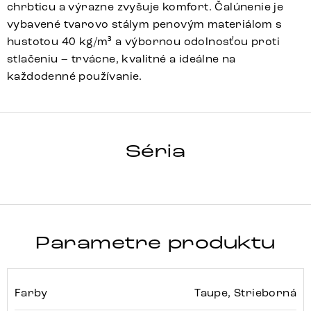
chrbticu a výrazne zvyšuje komfort. Čalúnenie je
vybavené tvarovo stálym penovým materiálom s
hustotou 40 kg/m³ a výbornou odolnosťou proti
stlačeniu – trvácne, kvalitné a ideálne na
každodenné používanie.
TAYA-FLEX
Séria
Detail celej série
Parametre produktu
Farby
Taupe, Strieborná