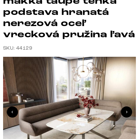
mäkká taupe tenká
podstava hranatá
nerezová oceľ
vrecková pružina ľavá
SKU: 44129