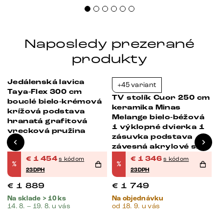
Naposledy prezerané
produkty
Jedálenská lavica
+45 variant
-23%
-23%
Taya-Flex 300 cm
TV stolík Cuor 250 cm
bouclé bielo-krémová
keramika Minas
krížová podstava
Melange bielo-béžová
hranatá grafitová
1 výklopné dvierka 1
vrecková pružina
a
zásuvka podstava
závesná akrylové sklo
€
1 454
€
1 346
s kódom
s kódom
%
%
23DPH
23DPH
€
1 889
€
1 749
Na sklade > 10 ks
Na objednávku
14. 8. – 19. 8. u vás
od 18. 9. u vás