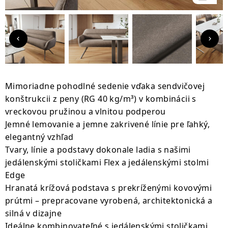
Mimoriadne pohodlné sedenie vďaka sendvičovej
konštrukcii z peny (RG 40 kg/m³) v kombinácii s
vreckovou pružinou a vlnitou podperou
Jemné lemovanie a jemne zakrivené línie pre ľahký,
elegantný vzhľad
Tvary, línie a podstavy dokonale ladia s našimi
jedálenskými stoličkami Flex a jedálenskými stolmi
Edge
Hranatá krížová podstava s prekríženými kovovými
prútmi – prepracovane vyrobená, architektonická a
silná v dizajne
Ideálne kombinovateľné s jedálenskými stoličkami