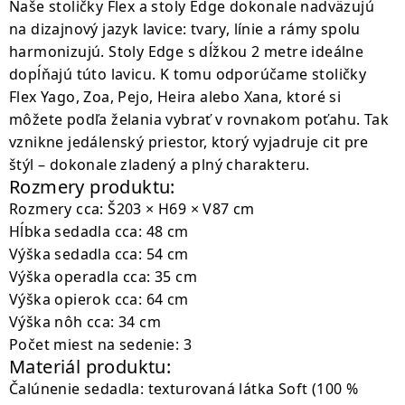
Naše stoličky Flex a stoly Edge dokonale nadväzujú
na dizajnový jazyk lavice: tvary, línie a rámy spolu
harmonizujú. Stoly Edge s dĺžkou 2 metre ideálne
dopĺňajú túto lavicu. K tomu odporúčame stoličky
Flex Yago, Zoa, Pejo, Heira alebo Xana, ktoré si
môžete podľa želania vybrať v rovnakom poťahu. Tak
vznikne jedálenský priestor, ktorý vyjadruje cit pre
štýl – dokonale zladený a plný charakteru.
Rozmery produktu:
Rozmery cca: Š203 × H69 × V87 cm
Hĺbka sedadla cca: 48 cm
Výška sedadla cca: 54 cm
Výška operadla cca: 35 cm
Výška opierok cca: 64 cm
Výška nôh cca: 34 cm
Počet miest na sedenie: 3
Materiál produktu:
Čalúnenie sedadla: texturovaná látka Soft (100 %