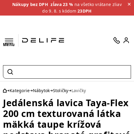
Nákupy bez DPH
zĺava 23 %
na všetko vrátane zliav
do 9. 8. s kódom
23DPH
Menu
Kategorie
Nábytok
Stoličky
Lavičky
Jedálenská lavica Taya-Flex
200 cm texturovaná látka
mäkká taupe krížová