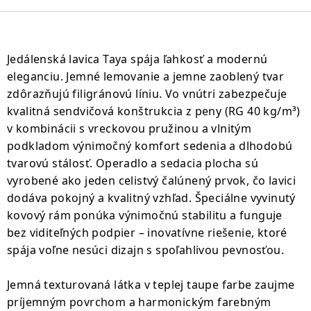
Jedálenská lavica Taya spája ľahkosť a modernú
eleganciu. Jemné lemovanie a jemne zaoblený tvar
zdôrazňujú filigránovú líniu. Vo vnútri zabezpečuje
kvalitná sendvičová konštrukcia z peny (RG 40 kg/m³)
v kombinácii s vreckovou pružinou a vlnitým
podkladom výnimočný komfort sedenia a dlhodobú
tvarovú stálosť. Operadlo a sedacia plocha sú
vyrobené ako jeden celistvý čalúnený prvok, čo lavici
dodáva pokojný a kvalitný vzhľad. Špeciálne vyvinutý
kovový rám ponúka výnimočnú stabilitu a funguje
bez viditeľných podpier – inovatívne riešenie, ktoré
spája voľne nesúci dizajn s spoľahlivou pevnosťou.
Jemná texturovaná látka v teplej taupe farbe zaujme
príjemným povrchom a harmonickým farebným