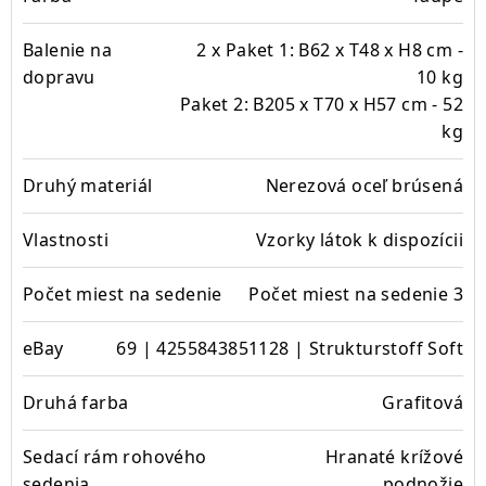
Balenie na
2 x Paket 1: B62 x T48 x H8 cm -
dopravu
10 kg
Paket 2: B205 x T70 x H57 cm - 52
kg
Druhý materiál
Nerezová oceľ brúsená
Vlastnosti
Vzorky látok k dispozícii
Počet miest na sedenie
Počet miest na sedenie 3
eBay
69 | 4255843851128 | Strukturstoff Soft
Druhá farba
Grafitová
Sedací rám rohového
Hranaté krížové
sedenia
podnožie