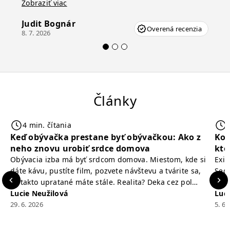
Zobraziť viac
ale vďaka pánovi Vincze pri riešení mojej
Judit Bognár
záležitosti pristúpili veľmi korektne. Odporúčam
Overená recenzia
8. 7. 2026
produkty Delife každému.“
Články
4 min. čítania
Keď obývačka prestane byť obývačkou: Ako z
Kon
neho znovu urobiť srdce domova
kto
Obývacia izba má byť srdcom domova. Miestom, kde si
Exis
dáte kávu, pustíte film, pozvete návštevu a tvárite sa,
Seda
že takto upratané máte stále. Realita? Deka cez pol
meri
sedačky, ovládač záhadne zmizol, konferenčný stolík
Lucie Neužilová
zodp
Luci
slúži ako odkladisko všetkého od účteniek po balzam
29. 6. 2026
najs
5. 6.
na pery a niekde medzi vankúšmi možno žije stará
že p
sušienka. Dobrá správa? Aj obývačka, [&hellip;]
chod