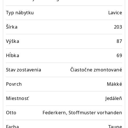
Typ nábytku
Lavice
Šírka
203
Výška
87
Hĺbka
69
Stav zostavenia
Čiastočne zmontované
Povrch
Mäkké
Miestnosť
Jedáleň
Otto
Federkern, Stoffmuster vorhanden
Farba
Taupe