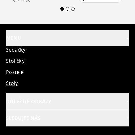
8. 7. 2026
produkty Delife každému.“
MENU
Sedačky
Stoličky
Postele
Stoly
DÔLEŽITÉ ODKAZY
SLEDUJTE NÁS