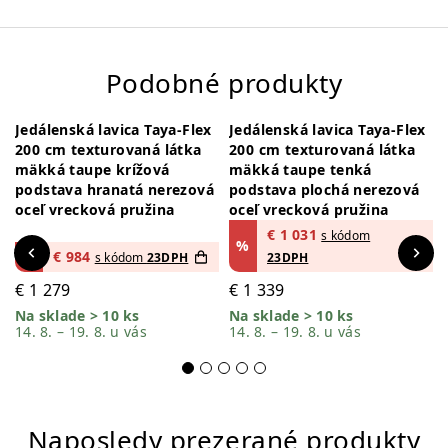
Podobné produkty
Jedálenská lavica Taya-Flex
Jedálenská lavica Taya-Flex
-23%
-23%
200 cm texturovaná látka
200 cm texturovaná látka
mäkká taupe krížová
mäkká taupe tenká
podstava hranatá nerezová
podstava plochá nerezová
oceľ vrecková pružina
oceľ vrecková pružina
€
1 031
s kódom
%
%
€
984
s kódom
23DPH
23DPH
€
1 279
€
1 339
Na sklade > 10 ks
Na sklade > 10 ks
14. 8. – 19. 8. u vás
14. 8. – 19. 8. u vás
Naposledy prezerané produkty