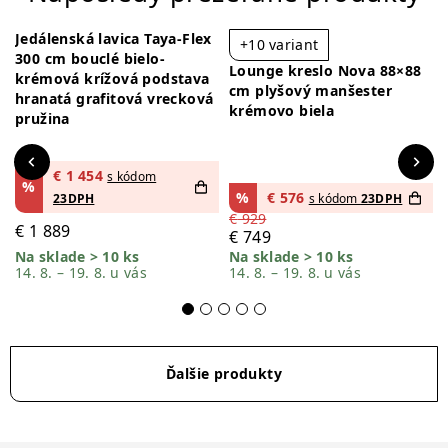
Jedálenská lavica Taya-Flex
+10 variant
-23%
-38%
300 cm bouclé bielo-
Lounge kreslo Nova 88×88
krémová krížová podstava
cm plyšový manšester
hranatá grafitová vrecková
krémovo biela
pružina
€
1 454
s kódom
%
%
€
576
23DPH
s kódom
23DPH
€
929
€
1 889
€
749
Na sklade > 10 ks
Na sklade > 10 ks
14. 8. – 19. 8. u vás
14. 8. – 19. 8. u vás
Ďalšie produkty