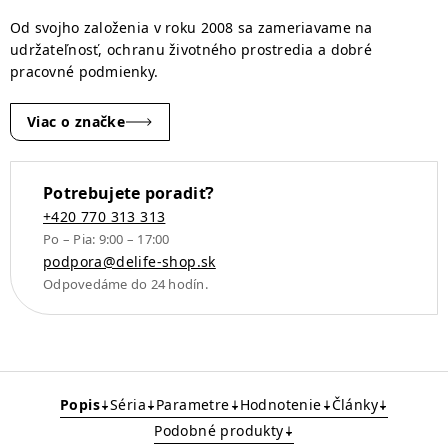
cm
Od svojho založenia v roku 2008 sa zameriavame na
texturovaná
udržateľnosť, ochranu životného prostredia a dobré
látka
pracovné podmienky.
mäkká
taupe
Viac o značke
krížová
podstava
hranatá
Potrebujete poradiť?
grafitová
+420 770 313 313
Po – Pia: 9:00 – 17:00
vrecková
podpora@delife-shop.sk
pružina
Odpovedáme do 24 hodín.
Popis
Séria
Parametre
Hodnotenie
Články
Podobné produkty