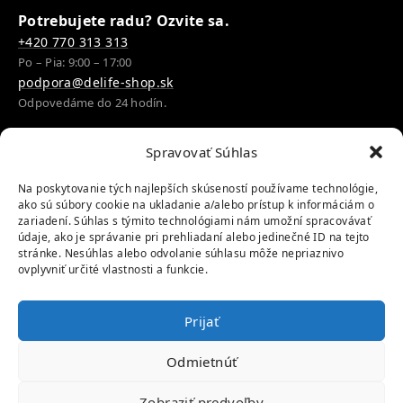
Potrebujete radu? Ozvite sa.
+420 770 313 313
Po – Pia: 9:00 – 17:00
podpora@delife-shop.sk
Odpovedáme do 24 hodín.
Spravovať Súhlas
Google recenzie
Na poskytovanie tých najlepších skúseností používame technológie,
4,8
ako sú súbory cookie na ukladanie a/alebo prístup k informáciám o
zariadení. Súhlas s týmito technológiami nám umožní spracovávať
údaje, ako je správanie pri prehliadaní alebo jedinečné ID na tejto
stránke. Nesúhlas alebo odvolanie súhlasu môže nepriaznivo
ovplyvniť určité vlastnosti a funkcie.
Doprava
Prijať
Platby
Odmietnúť
Zobraziť predvoľby