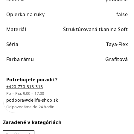
Opierka na ruky
false
Materiál
Štruktúrovaná tkanina Soft
Séria
Taya-Flex
Farba rámu
Grafitová
Potrebujete poradiť?
+420 770 313 313
Po – Pia: 9:00 – 17:00
podpora@delife-shop.sk
Odpovedáme do 24 hodín.
Zaradené v kategóriách