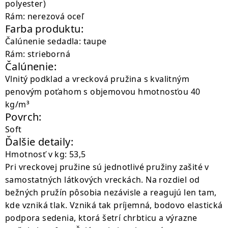
polyester)
Rám: nerezová oceľ
Farba produktu:
Čalúnenie sedadla: taupe
Rám: strieborná
Čalúnenie:
Vlnitý podklad a vrecková pružina s kvalitným
penovým poťahom s objemovou hmotnosťou 40
kg/m³
Povrch:
Soft
Ďalšie detaily:
Hmotnosť v kg: 53,5
Pri vreckovej pružine sú jednotlivé pružiny zašité v
samostatných látkových vreckách. Na rozdiel od
bežných pružín pôsobia nezávisle a reagujú len tam,
kde vzniká tlak. Vzniká tak príjemná, bodovo elastická
podpora sedenia, ktorá šetrí chrbticu a výrazne