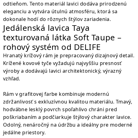
odtieňom. Tento materiál lavici dodáva prirodzenú
eleganciu a vytvára útulnú atmosféru, ktorá sa
dokonale hodí do rôznych štýlov zariadenia.
Jedálenská lavica Taya
texturovaná látka Soft Taupe –
rohový systém od DELIFE
Hranatý krížový rám je prepracovaný dizajnový detail.
Krížené kovové tyče vyžadujú najvyššiu presnosť
výroby a dodávajú lavici architektonický, výrazný
vzhľad.
Rám v grafitovej farbe kombinuje modernú
zdržanlivosť s exkluzívnou kvalitou materiálu. Tmavý,
hodvábne lesklý povrch spoľahlivo chráni pred
poškriabaním a podčiarkuje štýlový charakter lavice.
Odolný, nenáročný na údržbu a ideálny pre moderné
jedálne priestory.