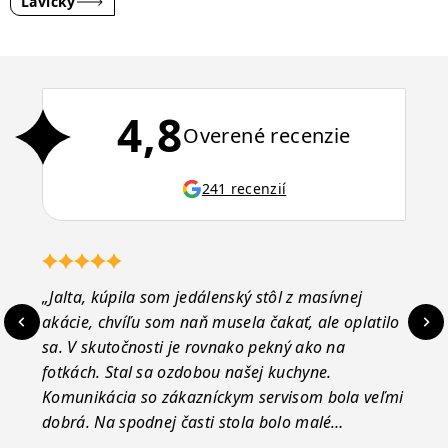
Lavičky
4,8
Overené recenzie
241 recenzií
„Jalta, kúpila som jedálenský stôl z masívnej
„O
akácie, chvíľu som naň musela čakať, ale oplatilo
in
sa. V skutočnosti je rovnako pekný ako na
zá
fotkách. Stal sa ozdobou našej kuchyne.
ef
Komunikácia so zákazníckym servisom bola veľmi
Es
dobrá. Na spodnej časti stola bolo malé
16.
poškodenie, pravdepodobne vzniklo pri preprave,