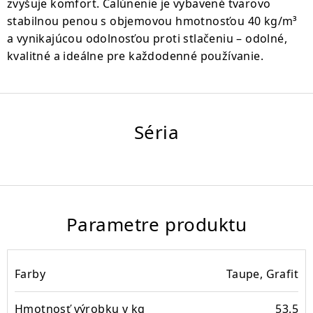
zvyšuje komfort. Čalúnenie je vybavené tvarovo
stabilnou penou s objemovou hmotnosťou 40 kg/m³
a vynikajúcou odolnosťou proti stlačeniu – odolné,
kvalitné a ideálne pre každodenné používanie.
TAYA-FLEX
Séria
Detail celej série
Parametre produktu
Farby
Taupe, Grafit
Hmotnosť výrobku v kg
53.5