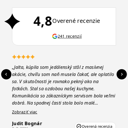
4,8
Overené recenzie
241 recenzií
„Jalta, kúpila som jedálenský stôl z masívnej
„O
akácie, chvíľu som naň musela čakať, ale oplatilo
in
sa. V skutočnosti je rovnako pekný ako na
zá
fotkách. Stal sa ozdobou našej kuchyne.
ef
Komunikácia so zákazníckym servisom bola veľmi
Es
dobrá. Na spodnej časti stola bolo malé
16.
poškodenie, pravdepodobne vzniklo pri preprave,
Zobraziť viac
ale vďaka pánovi Vincze pri riešení mojej
Judit Bognár
záležitosti pristúpili veľmi korektne. Odporúčam
Overená recenzia