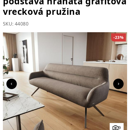
podstava hranatá grafitová
vrecková pružina
SKU: 44080
-23%
9