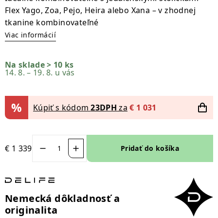
Flex Yago, Zoa, Pejo, Heira alebo Xana – v zhodnej
tkanine kombinovateľné
Viac informácií
Na sklade > 10 ks
14. 8. – 19. 8. u vás
%
Kúpiť s kódom
23DPH
za
€
1 031
€
1 339
Pridať do košíka
množstvo
Jedálenská
lavica
Taya-
Nemecká dôkladnosť a
Flex
originalita
200