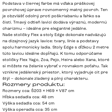
Podstava v čiernej farbe má vďaka práškovej
povrchovej úprave rovnomerný matný povrch. Ten
je obzvlášť odolný proti poškriabaniu a ľahko sa
čistí. Tmavý odtieň lavici dodáva výraznú, modernú
charizmu – ideálne pre elegantné jedálne.
Naše stoličky Flex a stoly Edge dokonale nadväzujú
na dizajnový jazyk lavice: tvary, línie a podstavy
spolu harmonicky ladia. Stoly Edge s dĺžkou 2 metre
túto lavicu ideálne dopĺňajú. K tomu odporúčame
stoličky Flex Yago, Zoa, Pejo, Heira alebo Xana, ktoré
si môžete na želanie vybrať v rovnakom poťahu. Tak
vznikne jedálenský priestor, ktorý vyjadruje cit pre
štýl – dokonale zladený a plný charakteru.
Rozmery produktu:
Rozmery cca: Š203 × H69 × V87 cm
Hĺbka sedadla cca: 48 cm
Výška sedadla cca: 54 cm
Výška operadla cca: 35 cm