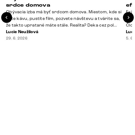
srdce domova
ef
Obývacia izba má byť srdcom domova. Miestom, kde si
Exis
dáte kávu, pustíte film, pozvete návštevu a tvárite sa,
Seda
že takto upratané máte stále. Realita? Deka cez pol
Člov
sedačky, ovládač záhadne zmizol, konferenčný stolík
Lucie Neužilová
veľm
Luci
slúži ako odkladisko všetkého od účteniek po balzam
29. 6. 2026
si n
5. 6
na pery a niekde medzi vankúšmi možno žije stará
nezi
sušienka. Dobrá správa? Aj obývačka, [&hellip;]
ste
nevy