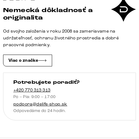
Taya-
Nemecká dôkladnosť a
Flex
originalita
200
cm
Od svojho založenia v roku 2008 sa zameriavame na
texturovaná
udržateľnosť, ochranu životného prostredia a dobré
látka
pracovné podmienky.
mäkká
taupe
Viac o značke
krížová
podstava
Potrebujete poradiť?
hranatá
čierna
+420 770 313 313
Po – Pia: 9:00 – 17:00
vrecková
podpora@delife-shop.sk
pružina
Odpovedáme do 24 hodín.