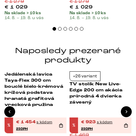
€
1 279
€
1 279
€
1 029
€
1 029
Na sklade > 10 ks
Na sklade > 10 ks
14. 8. – 19. 8. u vás
14. 8. – 19. 8. u vás
Naposledy prezerané
produkty
Jedálenská lavica
+26 variant
-23%
-37%
Taya-Flex 300 cm
TV stolík New Live-
bouclé bielo-krémová
Edge 200 cm akácia
krížová podstava
prírodná 4 dvierka
hranatá grafitová
závesný
vrecková pružina
€
1 454
€
923
s kódom
s kódom
%
%
23DPH
23DPH
€
1 469