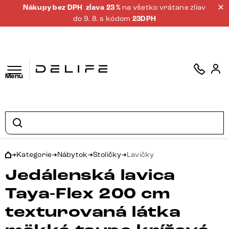
Nákupy bez DPH
zĺava 23 %
na všetko vrátane zliav
do 9. 8. s kódom
23DPH
Menu
Kategorie
Nábytok
Stoličky
Lavičky
Jedálenská lavica
Taya-Flex 200 cm
texturovaná látka