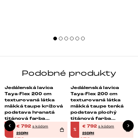
Podobné produkty
Jedálenská lavica
Jedálenská lavica
-38%
-38%
Taya-Flex 200 cm
Taya-Flex 200 cm
texturovaná látka
texturovaná látka
mäkká taupe krížová
mäkká taupe tenká
podstava hranatá
podstava plochý
titánová farba
titánová farba
vrecková pružina
vrecková pružina
€
792
€
792
s kódom
s kódom
%
%
23DPH
23DPH