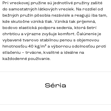
Pri vreckovej pružine sú jednotlivé pružiny zašité
do samostatných látkových vreciek. Na rozdiel od
bežných pružín pôsobia nezávisle a reagujú iba tam,
kde skutočne vzniká tlak. Vzniká tak príjemná,
bodovo elastická podpora sedenia, ktorá šetrí
chrbticu a výrazne zvyšuje komfort. Čalúnenie je
vybavené tvarovo stabilnou penou s objemovou
hmotnosťou 40 kg/m³ a výbornou odolnosťou proti
stlačeniu – trvácne, kvalitné a ideálne na
každodenné používanie.
TAYA-FLEX
Séria
Detail celej série