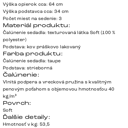
Výška opierok cca: 64 cm
Výška podstavca cca: 34 cm
Počet miest na sedenie: 3
Materiál produktu:
Čalúnenie sedadla: texturovaná látka Soft (100 %
polyester)
Podstava: kov práškovo lakovaný
Farba produktu:
Čalúnenie sedadla: taupe
Podstava: strieborná
Čalúnenie:
Vlnitá podpera a vrecková pružina s kvalitným
penovým poťahom s objemovou hmotnosťou 40
kg/m³
Povrch:
Soft
Ďalšie detaily:
Hmotnosť v kg: 53,5