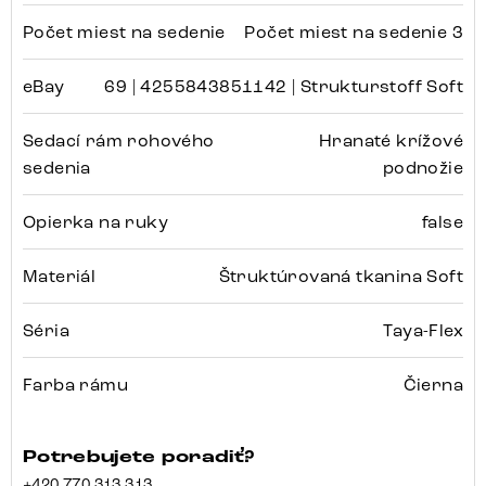
Počet miest na sedenie
Počet miest na sedenie 3
eBay
69 | 4255843851142 | Strukturstoff Soft
Sedací rám rohového
Hranaté krížové
sedenia
podnožie
Opierka na ruky
false
Materiál
Štruktúrovaná tkanina Soft
Séria
Taya-Flex
Farba rámu
Čierna
Potrebujete poradiť?
+420 770 313 313