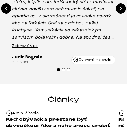
„Jalta, kúpila som jedálenský stôl z masívnej
„O
akácie, chvíľu som naň musela čakať, ale
in
oplatilo sa. V skutočnosti je rovnako pekný
st
ako na fotkách. Stal sa ozdobou našej
ús
kuchyne. Komunikácia so zákazníckym
sp
servisom bola veľmi dobrá. Na spodnej časti
Es
stola bolo malé poškodenie, pravdepodobne
Zobraziť viac
16.
vzniklo pri preprave, ale vďaka pánovi
Judit Bognár
Vincze pri riešení mojej záležitosti pristúpili
Overená recenzia
8. 7. 2026
veľmi korektne. Odporúčam produkty Delife
každému.“
Články
4 min. čítania
Keď obývačka prestane byť
Ko
obývačkou: Ako z neho znovu urobiť
ná