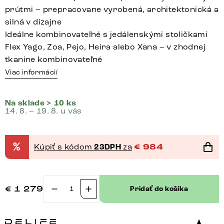
prútmi – prepracovane vyrobená, architektonická a
silná v dizajne
Ideálne kombinovateľné s jedálenskými stoličkami
Flex Yago, Zoa, Pejo, Heira alebo Xana – v zhodnej
tkanine kombinovateľné
Viac informácií
Na sklade > 10 ks
14. 8. – 19. 8. u vás
%
Kúpiť s kódom
23DPH
za
€
984
€
1 279
Pridať do košíka
množstvo
Jedálenská
lavica