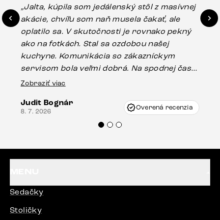
„Jalta, kúpila som jedálenský stôl z masívnej
„O
akácie, chvíľu som naň musela čakať, ale
in
oplatilo sa. V skutočnosti je rovnako pekný
st
ako na fotkách. Stal sa ozdobou našej
ús
kuchyne. Komunikácia so zákazníckym
sp
servisom bola veľmi dobrá. Na spodnej časti
Es
stola bolo malé poškodenie, pravdepodobne
Zobraziť viac
16.
vzniklo pri preprave, ale vďaka pánovi
Judit Bognár
Vincze pri riešení mojej záležitosti pristúpili
Overená recenzia
8. 7. 2026
veľmi korektne. Odporúčam produkty Delife
každému.“
MENU
Sedačky
Stoličky