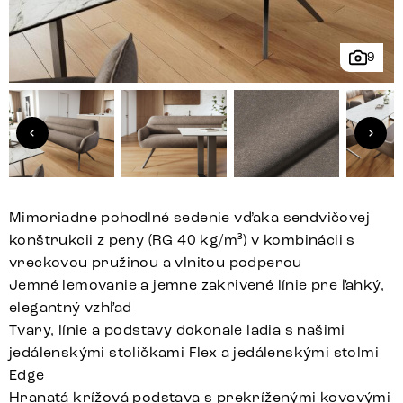
9
Mimoriadne pohodlné sedenie vďaka sendvičovej
konštrukcii z peny (RG 40 kg/m³) v kombinácii s
vreckovou pružinou a vlnitou podperou
Jemné lemovanie a jemne zakrivené línie pre ľahký,
elegantný vzhľad
Tvary, línie a podstavy dokonale ladia s našimi
jedálenskými stoličkami Flex a jedálenskými stolmi
Edge
Hranatá krížová podstava s prekríženými kovovými