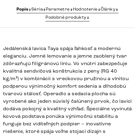
Popis
Séria
Parametre
Hodnotenie
Články
Podobné produkty
Jedálenská lavica Taya spája ľahkosť a modernú
eleganciu. Jemné lemovanie a jemne zaoblený tvar
zdôrazňujú filigránovú líniu. Vo vnútri zabezpečuje
kvalitná sendvičová konštrukcia z peny (RG 40
kg/m³) v kombinácii s vreckovou pružinou a vlnitou
podperou výnimočný komfort sedenia a dlhodobú
tvarovú stálosť. Operadlo a sedacia plocha sú
vyrobené ako jeden súvislý čalúnený prvok, čo lavici
dodáva pokojný a kvalitný vzhľad. Špeciálne vyvinutá
kovová podstava ponúka výnimočnú stabilitu a
funguje bez viditeľných podpier – inovatívne
riešenie, ktoré spája voľne stojaci dizajn s