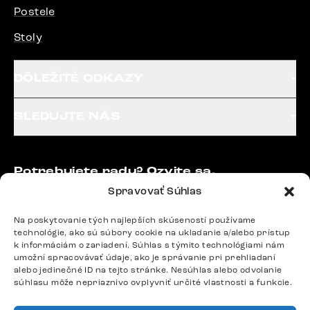
Postele
Stoly
DÔLEŽITÉ ODKAZY
SLEDUJTE NÁS
Potrebujete radu? Ozvite sa.
+420 770 313 313
Spravovať Súhlas
Po – Pia: 9:00 – 17:00
podpora@delife-shop.sk
Na poskytovanie tých najlepších skúseností používame
technológie, ako sú súbory cookie na ukladanie a/alebo prístup
Odpovedáme do 24 hodín.
k informáciám o zariadení. Súhlas s týmito technológiami nám
umožní spracovávať údaje, ako je správanie pri prehliadaní
alebo jedinečné ID na tejto stránke. Nesúhlas alebo odvolanie
súhlasu môže nepriaznivo ovplyvniť určité vlastnosti a funkcie.
Google recenzie
4,8