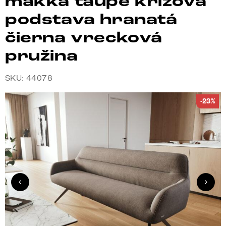
mäkká taupe krížová
podstava hranatá
čierna vrecková
pružina
SKU: 44078
-23%