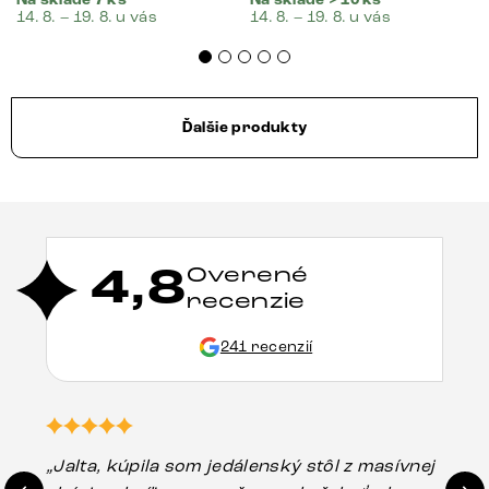
14. 8. – 19. 8. u vás
14. 8. – 19. 8. u vás
Ďalšie produkty
4,8
Overené
recenzie
241 recenzií
„Jalta, kúpila som jedálenský stôl z masívnej
„O