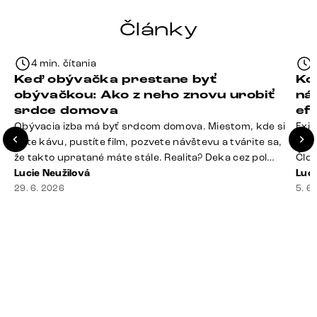
Články
4 min. čítania
Keď obývačka prestane byť
Ko
obývačkou: Ako z neho znovu urobiť
ná
srdce domova
ef
Obývacia izba má byť srdcom domova. Miestom, kde si
Exis
dáte kávu, pustíte film, pozvete návštevu a tvárite sa,
Seda
že takto upratané máte stále. Realita? Deka cez pol
Člov
sedačky, ovládač záhadne zmizol, konferenčný stolík
Lucie Neužilová
veľm
Luci
slúži ako odkladisko všetkého od účteniek po balzam
29. 6. 2026
si n
5. 6
na pery a niekde medzi vankúšmi možno žije stará
nezi
sušienka. Dobrá správa? Aj obývačka, [&hellip;]
ste
nevy