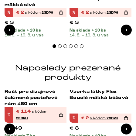
mäkká sivá
%
€
2
%
€
2
s kódom
23DPH
s kódom
23DPH
€
3
€
3
Na sklade > 10 ks
Na sklade > 10 ks
14. 8. – 19. 8. u vás
14. 8. – 19. 8. u vás
Naposledy prezerané
produkty
Rošt pre dizajnové
Vzorka látky Flex
-23%
-33%
čalúnené posteľové
Bouclé mäkká béžová
rám 180 cm
€
114
s kódom
%
%
€
2
23DPH
s kódom
23DPH
€
149
€
3
Na sklade 7 ks
Na sklade > 10 ks