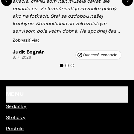
akácie, chvíľu som naň musela čakať, ale
in
oplatilo sa. V skutočnosti je rovnako pekný
st
ako na fotkách. Stal sa ozdobou našej
ús
kuchyne. Komunikácia so zákazníckym
sp
servisom bola veľmi dobrá. Na spodnej časti
Es
stola bolo malé poškodenie, pravdepodobne
Zobraziť viac
16.
vzniklo pri preprave, ale vďaka pánovi
Judit Bognár
Vincze pri riešení mojej záležitosti pristúpili
Overená recenzia
8. 7. 2026
veľmi korektne. Odporúčam produkty Delife
každému.“
MENU
Sedačky
Stoličky
Postele