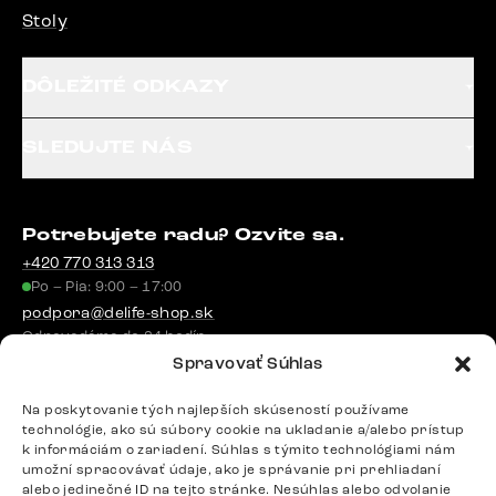
Stoly
DÔLEŽITÉ ODKAZY
SLEDUJTE NÁS
Potrebujete radu? Ozvite sa.
+420 770 313 313
Po – Pia: 9:00 – 17:00
podpora@delife-shop.sk
Odpovedáme do 24 hodín.
Spravovať Súhlas
Na poskytovanie tých najlepších skúseností používame
Google recenzie
technológie, ako sú súbory cookie na ukladanie a/alebo prístup
4,8
k informáciám o zariadení. Súhlas s týmito technológiami nám
umožní spracovávať údaje, ako je správanie pri prehliadaní
alebo jedinečné ID na tejto stránke. Nesúhlas alebo odvolanie