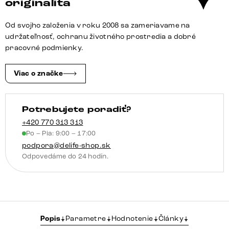
originalita
mäkká
taupe
Od svojho založenia v roku 2008 sa zameriavame na
udržateľnosť, ochranu životného prostredia a dobré
pracovné podmienky.
Viac o značke
Potrebujete poradiť?
+420 770 313 313
Po – Pia: 9:00 – 17:00
podpora@delife-shop.sk
Odpovedáme do 24 hodín.
Popis
Parametre
Hodnotenie
Články