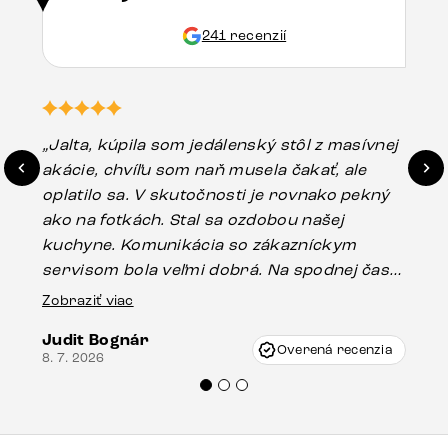
241 recenzií
„Jalta, kúpila som jedálenský stôl z masívnej
„O
akácie, chvíľu som naň musela čakať, ale
in
oplatilo sa. V skutočnosti je rovnako pekný
st
ako na fotkách. Stal sa ozdobou našej
ús
kuchyne. Komunikácia so zákazníckym
sp
servisom bola veľmi dobrá. Na spodnej časti
Es
stola bolo malé poškodenie, pravdepodobne
Zobraziť viac
16.
vzniklo pri preprave, ale vďaka pánovi
Judit Bognár
Vincze pri riešení mojej záležitosti pristúpili
Overená recenzia
8. 7. 2026
veľmi korektne. Odporúčam produkty Delife
každému.“