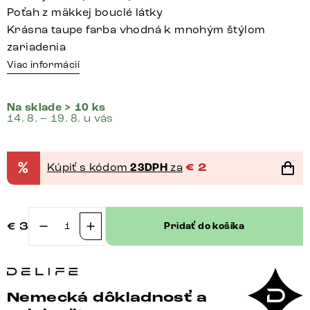
Poťah z mäkkej bouclé látky
Krásna taupe farba vhodná k mnohým štýlom
zariadenia
Viac informácií
Na sklade > 10 ks
14. 8. – 19. 8. u vás
%
Kúpiť s kódom
23DPH
za
€
2
€
3
Pridať do košíka
množstvo
Vzorka
látky
texturovaná
Nemecká dôkladnosť a
látka