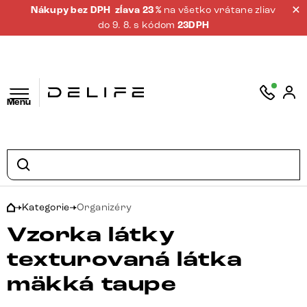
Nákupy bez DPH
zĺava 23 %
na všetko vrátane zliav
do 9. 8. s kódom
23DPH
Menu
Kategorie
Organizéry
Vzorka látky
texturovaná látka
mäkká taupe