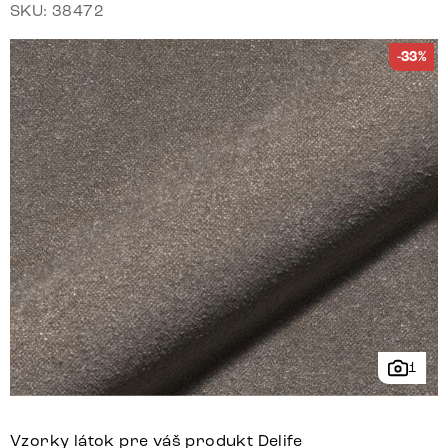
SKU: 38472
-33%
1
Vzorky látok pre váš produkt Delife