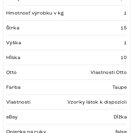
Hmotnosť výrobku v kg
1
Šírka
15
Výška
1
Hĺbka
10
Otto
Vlastnosti Otto
Farba
Taupe
Vlastnosti
Vzorky látok k dispozícii
eBay
Dĺžka
Opierka na ruky
false