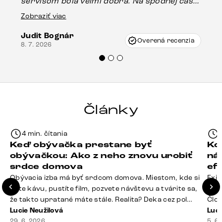
servisom bola veľmi dobrá. Na spodnej časti
Es
stola bolo malé poškodenie, pravdepodobne
Zobraziť viac
16.
vzniklo pri preprave, ale vďaka pánovi
Judit Bognár
Vincze pri riešení mojej záležitosti pristúpili
Overená recenzia
8. 7. 2026
veľmi korektne. Odporúčam produkty Delife
každému.“
Články
4 min. čítania
Keď obývačka prestane byť
Ko
obývačkou: Ako z neho znovu urobiť
ná
srdce domova
ef
Obývacia izba má byť srdcom domova. Miestom, kde si
Exis
dáte kávu, pustíte film, pozvete návštevu a tvárite sa,
Seda
že takto upratané máte stále. Realita? Deka cez pol
Člov
sedačky, ovládač záhadne zmizol, konferenčný stolík
Lucie Neužilová
veľm
Luci
slúži ako odkladisko všetkého od účteniek po balzam
29. 6. 2026
si n
5. 6