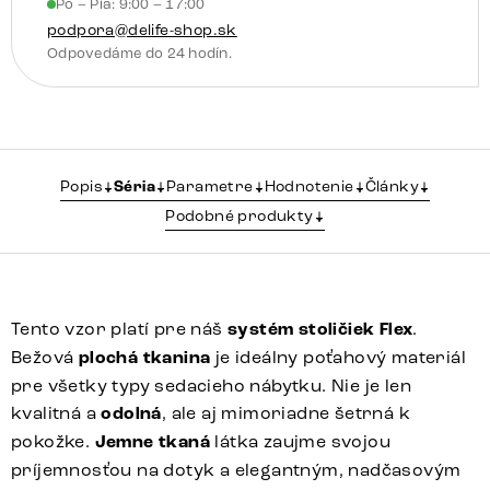
Po – Pia: 9:00 – 17:00
podpora@delife-shop.sk
Odpovedáme do 24 hodín.
Popis
Séria
Parametre
Hodnotenie
Články
Podobné produkty
Tento vzor platí pre náš
systém stoličiek Flex
.
Bežová
plochá tkanina
je ideálny poťahový materiál
pre všetky typy sedacieho nábytku. Nie je len
kvalitná a
odolná
, ale aj mimoriadne šetrná k
pokožke.
Jemne tkaná
látka zaujme svojou
príjemnosťou na dotyk a elegantným, nadčasovým