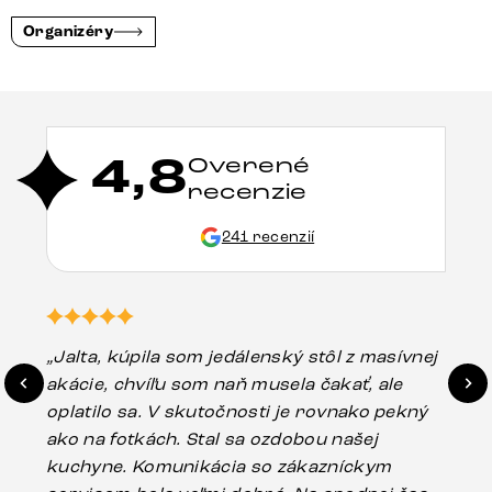
Organizéry
4,8
Overené
recenzie
241 recenzií
„Jalta, kúpila som jedálenský stôl z masívnej
„O
akácie, chvíľu som naň musela čakať, ale
in
oplatilo sa. V skutočnosti je rovnako pekný
st
ako na fotkách. Stal sa ozdobou našej
ús
kuchyne. Komunikácia so zákazníckym
sp