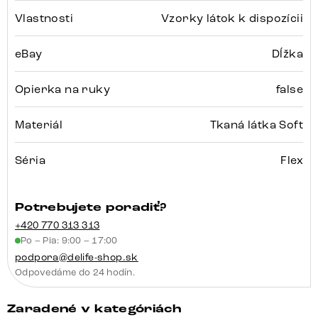
Vlastnosti
Vzorky látok k dispozícii
eBay
Dĺžka
Opierka na ruky
false
Materiál
Tkaná látka Soft
Séria
Flex
Potrebujete poradiť?
+420 770 313 313
Po – Pia: 9:00 – 17:00
podpora@delife-shop.sk
Odpovedáme do 24 hodín.
Zaradené v kategóriách