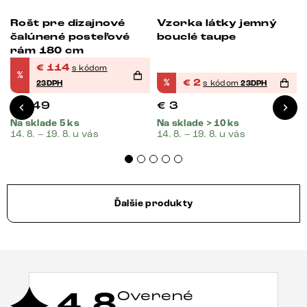
Rošt pre dizajnové
Vzorka látky jemný
-23%
-33%
čalúnené posteľové
bouclé taupe
rám 180 cm
€
114
s kódom
%
%
€
2
23DPH
s kódom
23DPH
€
149
€
3
Na sklade 5 ks
Na sklade > 10 ks
14. 8. – 19. 8. u vás
14. 8. – 19. 8. u vás
Ďalšie produkty
4,8
Overené