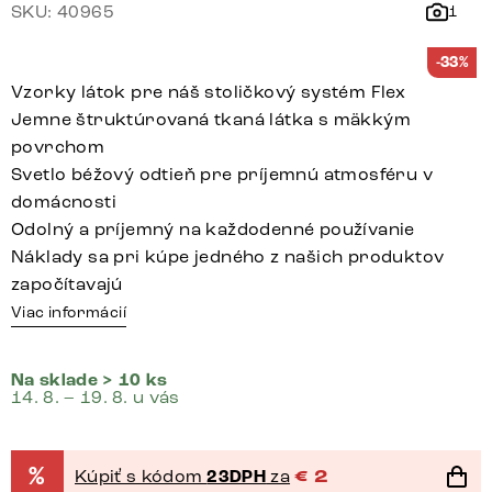
SKU: 40965
1
-33%
Vzorky látok pre náš stoličkový systém Flex
Jemne štruktúrovaná tkaná látka s mäkkým
povrchom
Svetlo béžový odtieň pre príjemnú atmosféru v
domácnosti
Odolný a príjemný na každodenné používanie
Náklady sa pri kúpe jedného z našich produktov
započítavajú
Viac informácií
Na sklade > 10 ks
14. 8. – 19. 8. u vás
%
Kúpiť s kódom
23DPH
za
€
2