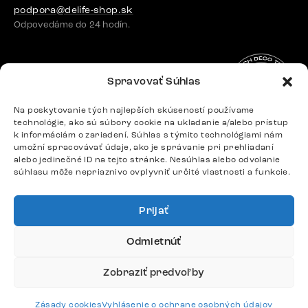
podpora@delife-shop.sk
Odpovedáme do 24 hodín.
Google recenzie
Spravovať Súhlas
4,8
Na poskytovanie tých najlepších skúseností používame
technológie, ako sú súbory cookie na ukladanie a/alebo prístup
k informáciám o zariadení. Súhlas s týmito technológiami nám
umožní spracovávať údaje, ako je správanie pri prehliadaní
alebo jedinečné ID na tejto stránke. Nesúhlas alebo odvolanie
súhlasu môže nepriaznivo ovplyvniť určité vlastnosti a funkcie.
Doprava
Platby
Prijať
Odmietnúť
Zobraziť predvoľby
Česko
Maďarsko
Nemecko
Švajčiarsko
Francúzsko
Poľsko
Zásady cookies
Vyhlásenie o ochrane osobných údajov