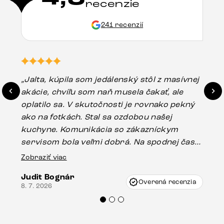
recenzie
241 recenzií
„Jalta, kúpila som jedálenský stôl z masívnej
„O
akácie, chvíľu som naň musela čakať, ale
in
oplatilo sa. V skutočnosti je rovnako pekný
st
ako na fotkách. Stal sa ozdobou našej
ús
kuchyne. Komunikácia so zákazníckym
sp
servisom bola veľmi dobrá. Na spodnej časti
Es
stola bolo malé poškodenie, pravdepodobne
Zobraziť viac
16.
vzniklo pri preprave, ale vďaka pánovi
Judit Bognár
Vincze pri riešení mojej záležitosti pristúpili
Overená recenzia
8. 7. 2026
veľmi korektne. Odporúčam produkty Delife
každému.“