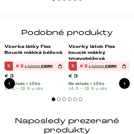
Podobné produkty
Vzorka látky Flex
Vzorky látok Flex
-33%
-33%
Bouclé mäkká béžová
bouclé mäkký
tmavobéžová
%
€
2
%
€
2
s kódom
23DPH
s kódom
23DPH
€
3
€
3
Na sklade > 10 ks
Na sklade > 10 ks
14. 8. – 19. 8. u vás
14. 8. – 19. 8. u vás
Naposledy prezerané
produkty