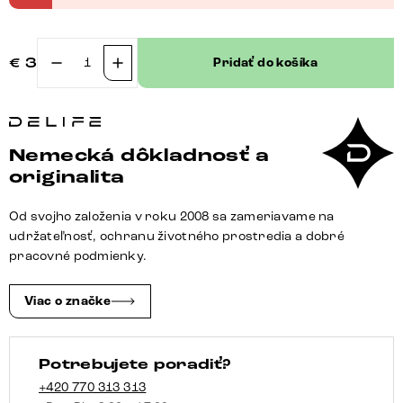
€
3
Pridať do košíka
množstvo
Vzorkovník
látok
Flex
Nemecká dôkladnosť a
tkaná
originalita
látka
mäkký
Od svojho založenia v roku 2008 sa zameriavame na
béžová
udržateľnosť, ochranu životného prostredia a dobré
pracovné podmienky.
Viac o značke
Potrebujete poradiť?
+420 770 313 313