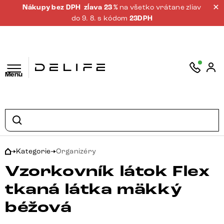
Nákupy bez DPH
zĺava 23 %
na všetko vrátane zliav
do 9. 8. s kódom
23DPH
Menu
Kategorie
Organizéry
Vzorkovník látok Flex
tkaná látka mäkký
béžová