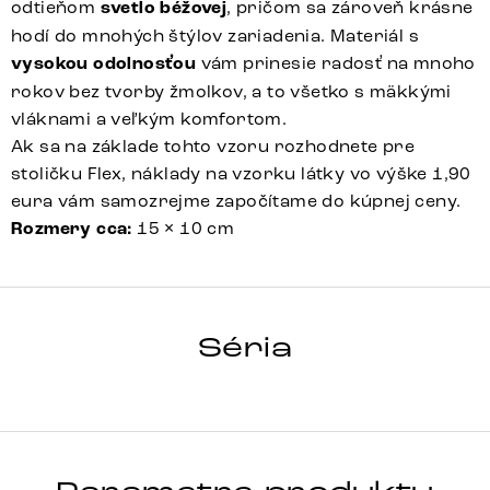
odtieňom
svetlo béžovej
, pričom sa zároveň krásne
hodí do mnohých štýlov zariadenia. Materiál s
vysokou odolnosťou
vám prinesie radosť na mnoho
rokov bez tvorby žmolkov, a to všetko s mäkkými
vláknami a veľkým komfortom.
Ak sa na základe tohto vzoru rozhodnete pre
stoličku Flex, náklady na vzorku látky vo výške 1,90
eura vám samozrejme započítame do kúpnej ceny.
Rozmery cca:
15 × 10 cm
FLEX
Séria
Detail celej série