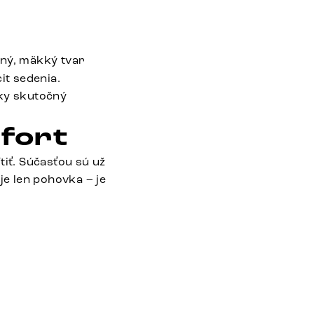
ený, mäkký tvar
it sedenia.
vky skutočný
mfort
tiť. Súčasťou sú už
je len pohovka – je