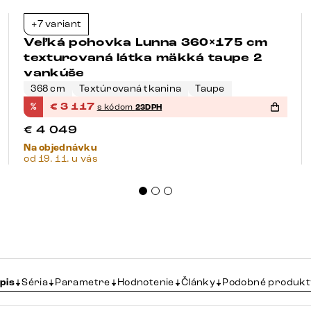
Bestseller
+7 variant
-23%
Veľká pohovka Lunna 360×175 cm
texturovaná látka mäkká taupe 2
vankúše
368 cm
Textúrovaná tkanina
Taupe
%
€
3 117
s kódom
23DPH
€
4 049
Na objednávku
od 19. 11. u vás
pis
Séria
Parametre
Hodnotenie
Články
Podobné produkt