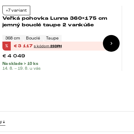
+7 variant
+
-23%
Veľká pohovka Lunna 360×175 cm
V
jemný bouclé taupe 2 vankúše
š
v
368 cm
Bouclé
Taupe
4
%
€
3 117
%
s kódom
23DPH
€
4 049
€
Na sklade > 10 ks
Na
14. 8. – 19. 8. u vás
14.
y