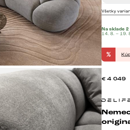
Všetky varia
Na sklade 2
14. 8. – 19. 
%
Kúp
€
4 049
Nemec
origina