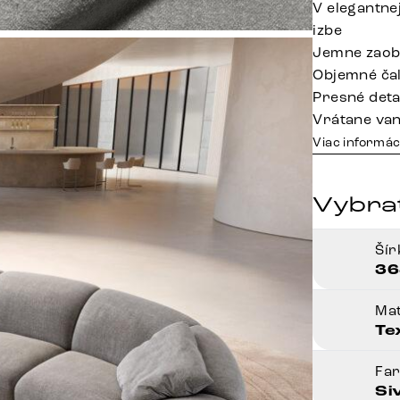
V elegantnej
izbe
Jemne zaob
Objemné čal
Presné deta
Vrátane va
Viac informác
Vybrať
Ší
36
Mat
Te
Fa
Si