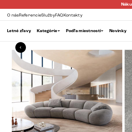
Náku
O nás
Referencie
Služby
FAQ
Kontakty
Letné zľavy
Kategórie
Podľa miestností
Novinky