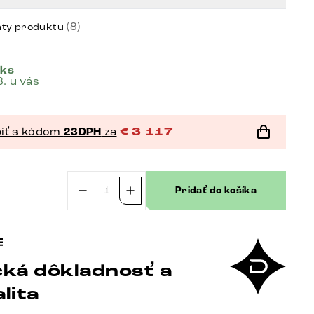
(8)
nty produktu
 ks
8. u vás
iť s kódom
23DPH
za
€
3 117
Pridať do košíka
množstvo
Veľká
pohovka
Lunna
ká dôkladnosť a
360x175
cm
lita
štruktúrovaná