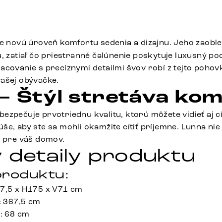
e novú úroveň komfortu sedenia a dizajnu. Jeho zaobl
, zatiaľ čo priestranné čalúnenie poskytuje luxusný poc
acovanie s precíznymi detailmi švov robí z tejto poho
ašej obývačke.
– Štýl stretáva ko
zpečuje prvotriednu kvalitu, ktorú môžete vidieť aj cí
e, aby ste sa mohli okamžite cítiť príjemne. Lunna nie 
t pre váš domov.
 detaily produktu
roduktu:
67,5 x H175 x V71 cm
: 367,5 cm
a: 68 cm