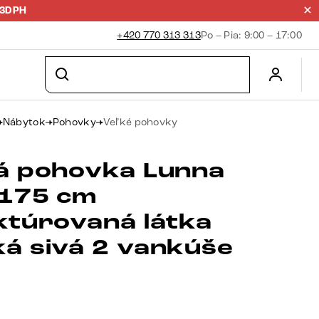
23DPH
+420 770 313 313
Po – Pia: 9:00 – 17:00
Nábytok
Pohovky
Veľké pohovky
á pohovka Lunna
175 cm
ktúrovaná látka
á sivá 2 vankúše