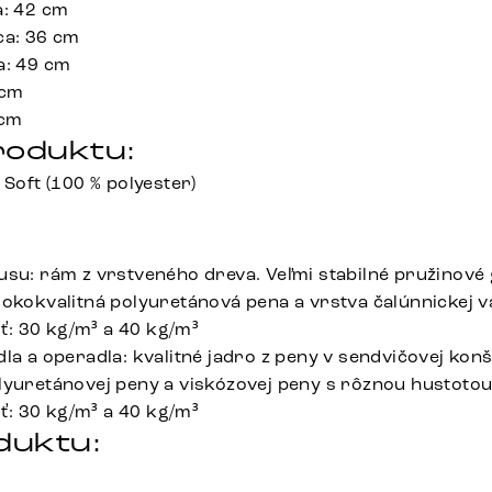
a: 42 cm
ca: 36 cm
a: 49 cm
 cm
 cm
roduktu:
 Soft (100 % polyester)
usu: rám z vrstveného dreva. Veľmi stabilné pružinov
sokokvalitná polyuretánová pena a vrstva čalúnnickej v
: 30 kg/m³ a 40 kg/m³
la a operadla: kvalitné jadro z peny v sendvičovej konš
lyuretánovej peny a viskózovej peny s rôznou hustotou
: 30 kg/m³ a 40 kg/m³
duktu: