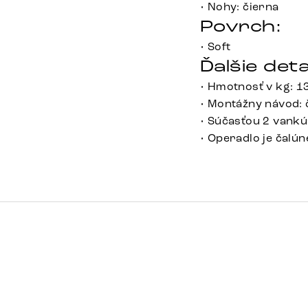
• Nohy: čierna
Povrch:
• Soft
Ďalšie deta
• Hmotnosť v kg: 1
• Montážny návod: č
• Súčasťou 2 vank
• Operadlo je čalú
LUNNA