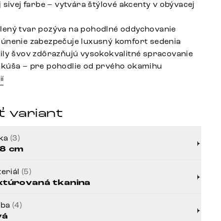
 sivej farbe – vytvára štýlové akcenty v obývacej
lený tvar pozýva na pohodlné oddychovanie
únenie zabezpečuje luxusný komfort sedenia
ily švov zdôrazňujú vysokokvalitné spracovanie
nkúša – pre pohodlie od prvého okamihu
ií
 variant
rka
(3)
8 cm
eriál
(5)
xtúrovaná tkanina
rba
(4)
vá