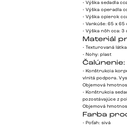
• Výška sedadla cc
• Výška operadla c
• Výška opierok cc
• Vankúše: 65 x 65
• Výška nôh cca: 3
Materiál p
• Texturovaná látka
• Nohy: plast
Čalúnenie:
• Konštrukcia korp
vlnitá podpora. Vy
Objemová hmotnosť
• Konštrukcia sedad
pozostávajúce z po
Objemová hmotnosť
Farba pro
• Poťah: sivá