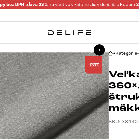
py bez DPH
zĺava 23 %
na všetko vrátane zliav do 9. 8. s kódom
9
Kategorie
-23%
Veľk
360×
štru
mäkk
SKU: 38440