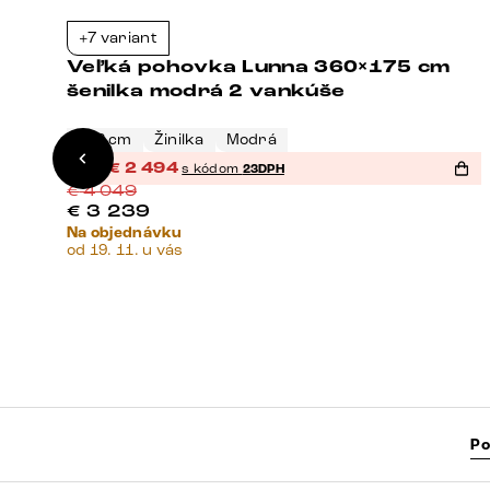
+7 variant
8%
-38%
Veľká pohovka Lunna 360×175 cm
e
šenilka modrá 2 vankúše
368 cm
Žinilka
Modrá
%
€
2 494
s kódom
23DPH
€
4 049
€
3 239
Na objednávku
od 19. 11. u vás
Po