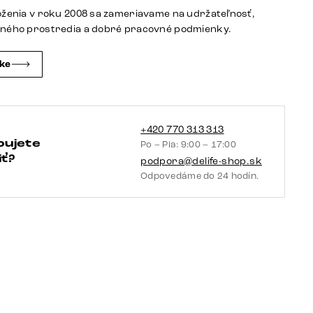
látka
oženia v roku 2008 sa zameriavame na udržateľnosť,
mäkká
tného prostredia a dobré pracovné podmienky.
sivá
2
čke
vankúše
+420 770 313 313
bujete
Po – Pia: 9:00 – 17:00
ť?
podpora@delife-shop.sk
Odpovedáme do 24 hodín.