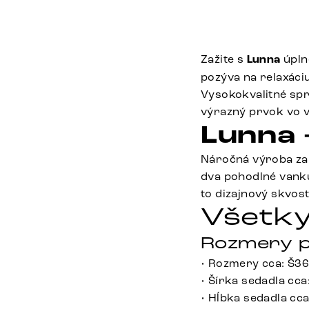
Zažite s
Lunna
úpln
pozýva na relaxáciu
Vysokokvalitné spr
výrazný prvok vo v
Lunna 
Náročná výroba zabe
dva pohodlné vankúš
to dizajnový skvos
Všetky
Rozmery p
• Rozmery cca: Š3
• Šírka sedadla cca
• Hĺbka sedadla cc