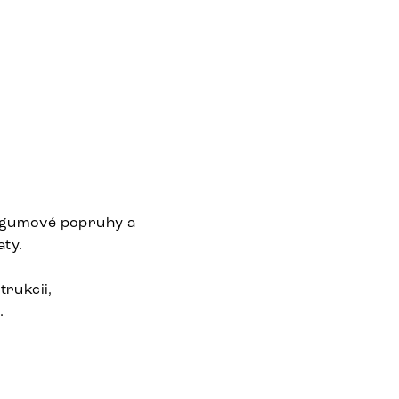
é gumové popruhy a
aty.
trukcii,
.