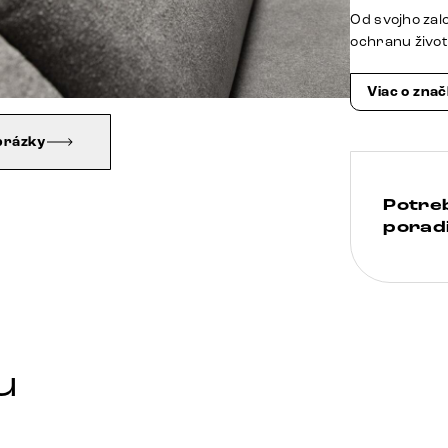
Od svojho zal
ochranu živo
Viac o zna
brázky
Potre
poradi
u