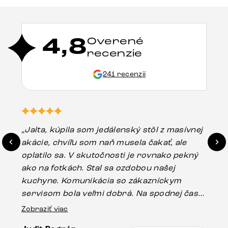
4,8
Overené
recenzie
241 recenzií
„Jalta, kúpila som jedálenský stôl z masívnej
„O
akácie, chvíľu som naň musela čakať, ale
in
oplatilo sa. V skutočnosti je rovnako pekný
st
ako na fotkách. Stal sa ozdobou našej
ús
kuchyne. Komunikácia so zákazníckym
sp
servisom bola veľmi dobrá. Na spodnej časti
Es
stola bolo malé poškodenie, pravdepodobne
Zobraziť viac
16.
vzniklo pri preprave, ale vďaka pánovi