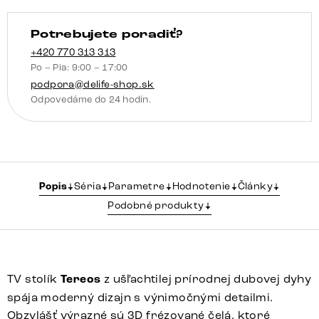
Potrebujete poradiť?
+420 770 313 313
Po – Pia: 9:00 – 17:00
podpora@delife-shop.sk
Odpovedáme do 24 hodín.
Popis
Séria
Parametre
Hodnotenie
Články
Podobné produkty
TV stolík
Tereos
z ušľachtilej prírodnej dubovej dyhy
spája moderný dizajn s výnimočnými detailmi.
Obzvlášť výrazné sú 3D frézované čelá, ktoré