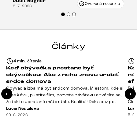
Judit Bognár
Vincze pri riešení mojej záležitosti pristúpili
Overená recenzia
8. 7. 2026
veľmi korektne. Odporúčam produkty Delife
každému.“
Články
4 min. čítania
Keď obývačka prestane byť
Ko
obývačkou: Ako z neho znovu urobiť
ná
srdce domova
ef
Obývacia izba má byť srdcom domova. Miestom, kde si
Exis
dáte kávu, pustíte film, pozvete návštevu a tvárite sa,
Seda
že takto upratané máte stále. Realita? Deka cez pol
Člov
sedačky, ovládač záhadne zmizol, konferenčný stolík
Lucie Neužilová
veľm
Luci
slúži ako odkladisko všetkého od účteniek po balzam
29. 6. 2026
si n
5. 6
na pery a niekde medzi vankúšmi možno žije stará
nezi
sušienka. Dobrá správa? Aj obývačka, [&hellip;]
ste
nevy