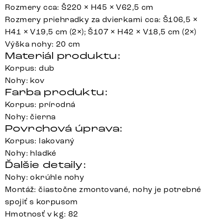
Rozmery cca: Š220 × H45 × V62,5 cm
Rozmery priehradky za dvierkami cca: Š106,5 ×
H41 × V19,5 cm (2×); Š107 × H42 × V18,5 cm (2×)
Výška nohy: 20 cm
Materiál produktu:
Korpus: dub
Nohy: kov
Farba produktu:
Korpus: prírodná
Nohy: čierna
Povrchová úprava:
Korpus: lakovaný
Nohy: hladké
Ďalšie detaily:
Nohy: okrúhle nohy
Montáž: čiastočne zmontované, nohy je potrebné
spojiť s korpusom
Hmotnosť v kg: 82