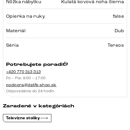
Nôžka nábytku
Kulatá kovová noha čierna
Opierka na ruky
false
Materiál
Dub
Séria
Tereos
Potrebujete poradiť?
+420 770 313 313
Po – Pia: 9:00 – 17:00
podpora@delife-shop.sk
Odpovedáme do 24 hodín.
Zaradené v kategóriách
Televízne stolíky