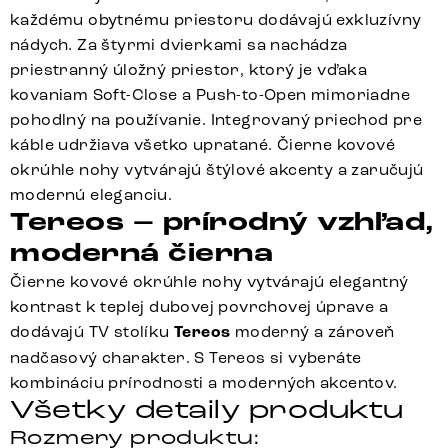
každému obytnému priestoru dodávajú exkluzívny
nádych. Za štyrmi dvierkami sa nachádza
priestranný úložný priestor, ktorý je vďaka
kovaniam Soft-Close a Push-to-Open mimoriadne
pohodlný na používanie. Integrovaný priechod pre
káble udržiava všetko upratané. Čierne kovové
okrúhle nohy vytvárajú štýlové akcenty a zaručujú
modernú eleganciu.
Tereos – prírodný vzhľad,
moderná čierna
Čierne kovové okrúhle nohy vytvárajú elegantný
kontrast k teplej dubovej povrchovej úprave a
dodávajú TV stolíku
Tereos
moderný a zároveň
nadčasový charakter. S Tereos si vyberáte
kombináciu prírodnosti a moderných akcentov.
Všetky detaily produktu
Rozmery produktu: