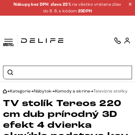
Nákupy bez DPH
zĺava 23 %
na všetko vrátane zliav
do 9. 8. s kódom
23DPH
Menu
Kategorie
Nábytok
Komody a skrine
Televízne stolíky
TV stolík Tereos 220
cm dub prírodný 3D
efekt 4 dvierka