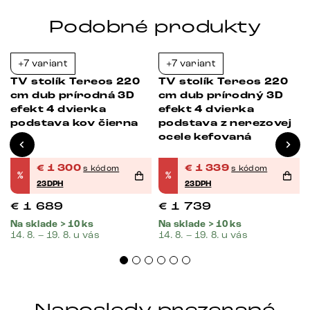
Podobné produkty
+7 variant
+7 variant
-23%
-23%
TV stolík Tereos 220
TV stolík Tereos 220
cm dub prírodná 3D
cm dub prírodný 3D
efekt 4 dvierka
efekt 4 dvierka
podstava kov čierna
podstava z nerezovej
ocele kefovaná
€
1 300
€
1 339
s kódom
s kódom
%
%
23DPH
23DPH
€
1 689
€
1 739
Na sklade > 10 ks
Na sklade > 10 ks
14. 8. – 19. 8. u vás
14. 8. – 19. 8. u vás
Naposledy prezerané