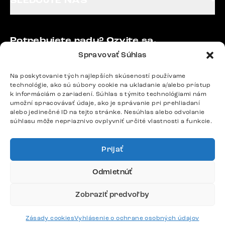
SLEDUJTE NÁS
Potrebujete radu? Ozvite sa.
+420 770 313 313
Spravovať Súhlas
Po – Pia: 9:00 – 17:00
podpora@delife-shop.sk
Na poskytovanie tých najlepších skúseností používame
technológie, ako sú súbory cookie na ukladanie a/alebo prístup
Odpovedáme do 24 hodín.
k informáciám o zariadení. Súhlas s týmito technológiami nám
umožní spracovávať údaje, ako je správanie pri prehliadaní
alebo jedinečné ID na tejto stránke. Nesúhlas alebo odvolanie
súhlasu môže nepriaznivo ovplyvniť určité vlastnosti a funkcie.
Google recenzie
4,8
Prijať
Odmietnúť
Zobraziť predvoľby
Doprava
Zásady cookies
Vyhlásenie o ochrane osobných údajov
Platby