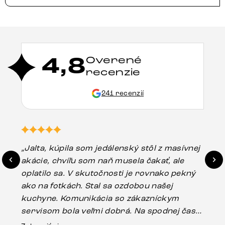
4,8
Overené
recenzie
241 recenzií
„Jalta, kúpila som jedálenský stôl z masívnej
„O
akácie, chvíľu som naň musela čakať, ale
in
oplatilo sa. V skutočnosti je rovnako pekný
st
ako na fotkách. Stal sa ozdobou našej
ús
kuchyne. Komunikácia so zákazníckym
sp
servisom bola veľmi dobrá. Na spodnej časti
Es
stola bolo malé poškodenie, pravdepodobne