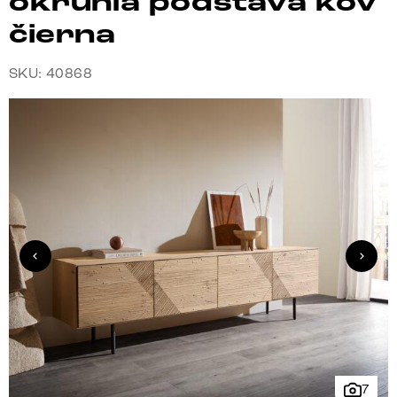
okrúhla podstava kov
čierna
SKU: 40868
7