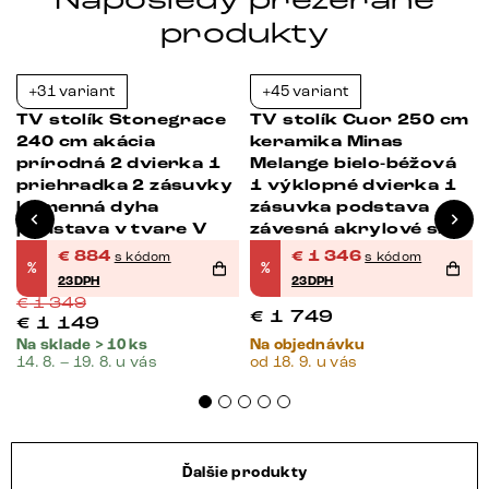
produkty
+31 variant
+45 variant
-34%
-23%
TV stolík Stonegrace
TV stolík Cuor 250 cm
240 cm akácia
keramika Minas
prírodná 2 dvierka 1
Melange bielo-béžová
priehradka 2 zásuvky
1 výklopné dvierka 1
kamenná dyha
zásuvka podstava
podstava v tvare V
závesná akrylové sklo
€
884
€
1 346
s kódom
s kódom
%
%
23DPH
23DPH
€
1 349
€
1 749
€
1 149
Na sklade > 10 ks
Na objednávku
14. 8. – 19. 8. u vás
od 18. 9. u vás
Ďalšie produkty