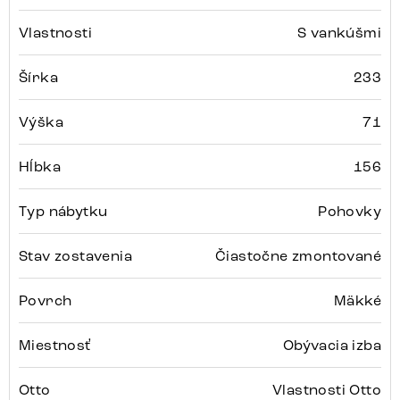
Vlastnosti
S vankúšmi
Šírka
233
Výška
71
Hĺbka
156
Typ nábytku
Pohovky
Stav zostavenia
Čiastočne zmontované
Povrch
Mäkké
Miestnosť
Obývacia izba
Otto
Vlastnosti Otto