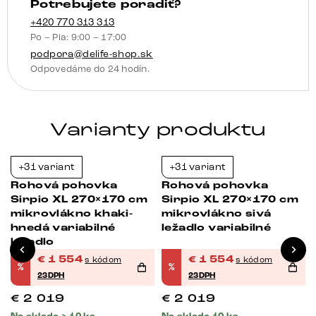
Potrebujete poradiť?
+420 770 313 313
Po – Pia: 9:00 – 17:00
podpora@delife-shop.sk
Odpovedáme do 24 hodín.
Varianty produktu
+31 variant
+31 variant
-23%
-23%
Rohová pohovka
Rohová pohovka
Sirpio XL 270×170 cm
Sirpio XL 270×170 cm
o
mikrovlákno khaki-
mikrovlákno sivá
hnedá variabilné
ležadlo variabilné
ležadlo
€
1 554
€
1 554
s kódom
s kódom
%
%
23DPH
23DPH
€
2 019
€
2 019