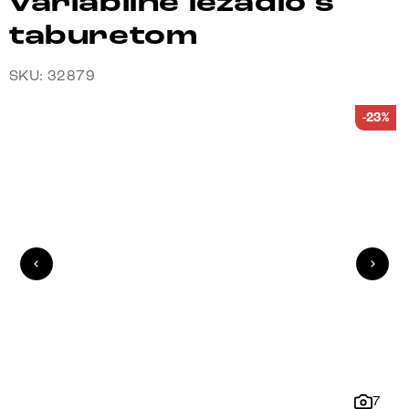
variabilné ležadlo s
taburetom
SKU: 32879
-23%
7