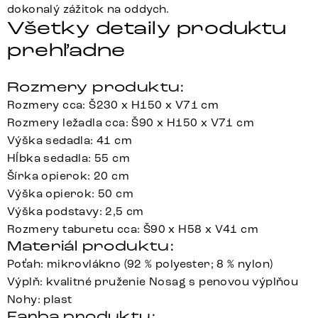
dokonalý zážitok na oddych.
Všetky detaily produktu
prehľadne
Rozmery produktu:
Rozmery cca: Š230 x H150 x V71 cm
Rozmery ležadla cca: Š90 x H150 x V71 cm
Výška sedadla: 41 cm
Hĺbka sedadla: 55 cm
Šírka opierok: 20 cm
Výška opierok: 50 cm
Výška podstavy: 2,5 cm
Rozmery taburetu cca: Š90 x H58 x V41 cm
Materiál produktu:
Poťah: mikrovlákno (92 % polyester; 8 % nylon)
Výplň: kvalitné pruženie Nosag s penovou výplňou
Nohy: plast
Farba produktu: