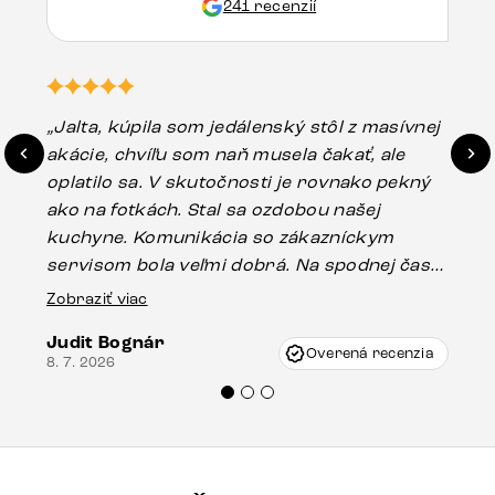
241 recenzií
„Jalta, kúpila som jedálenský stôl z masívnej
„O
akácie, chvíľu som naň musela čakať, ale
in
oplatilo sa. V skutočnosti je rovnako pekný
st
ako na fotkách. Stal sa ozdobou našej
ús
kuchyne. Komunikácia so zákazníckym
sp
servisom bola veľmi dobrá. Na spodnej časti
Es
stola bolo malé poškodenie, pravdepodobne
Zobraziť viac
16.
vzniklo pri preprave, ale vďaka pánovi
Judit Bognár
Vincze pri riešení mojej záležitosti pristúpili
Overená recenzia
8. 7. 2026
veľmi korektne. Odporúčam produkty Delife
každému.“