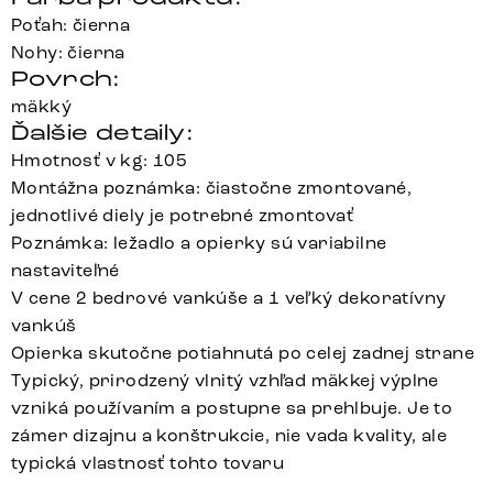
Poťah: čierna
Nohy: čierna
Povrch:
mäkký
Ďalšie detaily:
Hmotnosť v kg: 105
Montážna poznámka: čiastočne zmontované,
jednotlivé diely je potrebné zmontovať
Poznámka: ležadlo a opierky sú variabilne
nastaviteľné
V cene 2 bedrové vankúše a 1 veľký dekoratívny
vankúš
Opierka skutočne potiahnutá po celej zadnej strane
Typický, prirodzený vlnitý vzhľad mäkkej výplne
vzniká používaním a postupne sa prehlbuje. Je to
zámer dizajnu a konštrukcie, nie vada kvality, ale
typická vlastnosť tohto tovaru