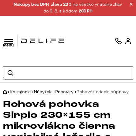
Nákupy bez DPH
zĺava 23 %
na všetko vrátane zliav
do 9. 8. s kódom
23DPH
Menu
Kategorie
Nábytok
Pohovky
Rohové sedacie súpravy
Rohová pohovka
Sirpio 230×155 cm
mikrovlákno čierna