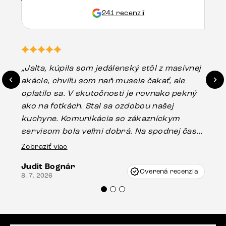
241 recenzií
„Jalta, kúpila som jedálenský stôl z masívnej
„O
akácie, chvíľu som naň musela čakať, ale
in
oplatilo sa. V skutočnosti je rovnako pekný
st
ako na fotkách. Stal sa ozdobou našej
ús
kuchyne. Komunikácia so zákazníckym
sp
servisom bola veľmi dobrá. Na spodnej časti
Es
stola bolo malé poškodenie, pravdepodobne
Zobraziť viac
16.
vzniklo pri preprave, ale vďaka pánovi
Judit Bognár
Vincze pri riešení mojej záležitosti pristúpili
Overená recenzia
8. 7. 2026
veľmi korektne. Odporúčam produkty Delife
každému.“