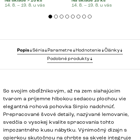
Na sklade > 10 ks
Na sklade 10 ks
14. 8. – 19. 8. u vás
14. 8. – 19. 8. u vás
Popis
Séria
Parametre
Hodnotenie
Články
Podobné produkty
So svojím obdĺžnikovým, až na zem siahajúcim
tvarom a príjemne hlbokou sedacou plochou vie
elegantná rohová pohovka Sirpio nadchnúť.
Prepracované švové detaily, nazývané lemovanie,
svedčia o vysokej kvalite spracovania tohto
impozantného kusu nábytku. Výnimočný dizajn s
opierkou skutočnou na chrbte sa skvele integruje