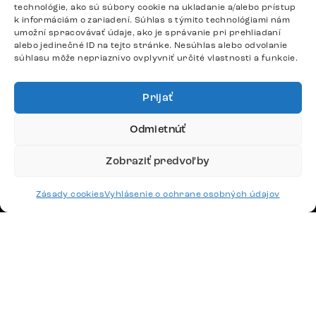
technológie, ako sú súbory cookie na ukladanie a/alebo prístup
Odpovedáme do 24 hodín.
k informáciám o zariadení. Súhlas s týmito technológiami nám
umožní spracovávať údaje, ako je správanie pri prehliadaní
alebo jedinečné ID na tejto stránke. Nesúhlas alebo odvolanie
súhlasu môže nepriaznivo ovplyvniť určité vlastnosti a funkcie.
Google recenzie
4,8
Prijať
Odmietnúť
Zobraziť predvoľby
Doprava
Zásady cookies
Vyhlásenie o ochrane osobných údajov
Platby
Česko
Maďarsko
Nemecko
Švajčiarsko
Francúzsko
Poľsko
Holandsko