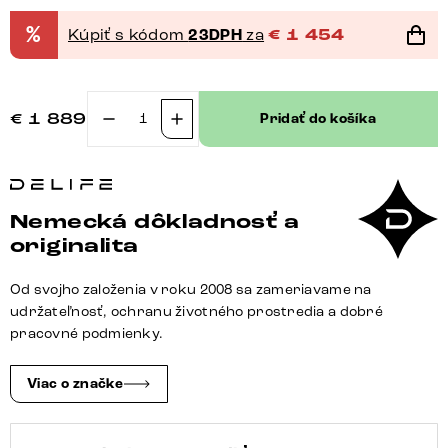
%
Kúpiť s kódom
23DPH
za
€
1 454
€
1 889
Pridať do košíka
množstvo
Rohová
pohovka
Sirpio
Nemecká dôkladnosť a
230x155
originalita
cm
mikrovlákno
Od svojho založenia v roku 2008 sa zameriavame na
čierna
udržateľnosť, ochranu životného prostredia a dobré
variabilné
pracovné podmienky.
ležadlo
s
Viac o značke
taburetom