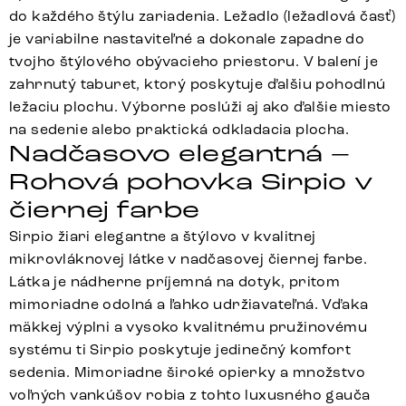
do každého štýlu zariadenia. Ležadlo (ležadlová časť)
je variabilne nastaviteľné a dokonale zapadne do
tvojho štýlového obývacieho priestoru. V balení je
zahrnutý taburet, ktorý poskytuje ďalšiu pohodlnú
ležaciu plochu. Výborne poslúži aj ako ďalšie miesto
na sedenie alebo praktická odkladacia plocha.
Nadčasovo elegantná –
Rohová pohovka Sirpio v
čiernej farbe
Sirpio žiari elegantne a štýlovo v kvalitnej
mikrovláknovej látke v nadčasovej čiernej farbe.
Látka je nádherne príjemná na dotyk, pritom
mimoriadne odolná a ľahko udržiavateľná. Vďaka
mäkkej výplni a vysoko kvalitnému pružinovému
systému ti Sirpio poskytuje jedinečný komfort
sedenia. Mimoriadne široké opierky a množstvo
voľných vankúšov robia z tohto luxusného gauča