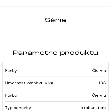
SIRPIO
Séria
Detail celej série
Parametre produktu
Farby
Čierna
Hmotnosť výrobku v kg
103
Farba
Čierna
Typ pohovky
s taburetom