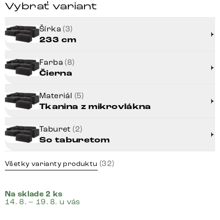
Vybrať variant
Šírka
(3)
233 cm
Farba
(8)
Čierna
Materiál
(5)
Tkanina z mikrovlákna
Taburet
(2)
So taburetom
(32)
Všetky varianty produktu
Na sklade 2 ks
14. 8. – 19. 8. u vás