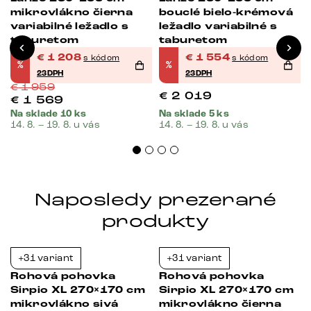
mikrovlákno čierna
bouclé bielo-krémová
variabilné ležadlo s
ležadlo variabilné s
taburetom
taburetom
€
1 208
€
1 554
s kódom
s kódom
%
%
23DPH
23DPH
€
1 959
€
2 019
€
1 569
Na sklade 10 ks
Na sklade 5 ks
14. 8. – 19. 8. u vás
14. 8. – 19. 8. u vás
Naposledy prezerané
produkty
+31 variant
+31 variant
Bestseller
-23%
-23%
Rohová pohovka
Rohová pohovka
0
Sirpio XL 270×170 cm
Sirpio XL 270×170 cm
mikrovlákno sivá
mikrovlákno čierna