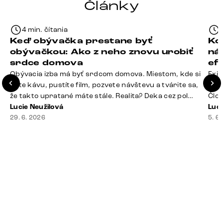
Články
4 min. čítania
Keď obývačka prestane byť
Ko
obývačkou: Ako z neho znovu urobiť
ná
srdce domova
ef
Obývacia izba má byť srdcom domova. Miestom, kde si
Exis
dáte kávu, pustíte film, pozvete návštevu a tvárite sa,
Seda
že takto upratané máte stále. Realita? Deka cez pol
Člov
sedačky, ovládač záhadne zmizol, konferenčný stolík
Lucie Neužilová
veľm
Luci
slúži ako odkladisko všetkého od účteniek po balzam
29. 6. 2026
si n
5. 6
na pery a niekde medzi vankúšmi možno žije stará
nezi
sušienka. Dobrá správa? Aj obývačka, [&hellip;]
ste
nevy