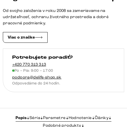
Od svojho založenia v roku 2008 sa zameriavame na
udržateľnosť, ochranu životného prostredia a dobré
pracovné podmienky.
Viac o značke
Potrebujete poradiť?
+420 770 313 313
Po – Pia: 9:00 – 17:00
podpora@delife-shop.sk
Odpovedáme do 24 hodín.
Popis
Séria
Parametre
Hodnotenie
Články
Podobné produkty