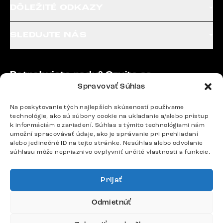
DÔLEŽITÉ ODKAZY
SLEDUJTE NÁS
Potrebujete radu? Ozvite sa.
Spravovať Súhlas
+420 770 313 313
Po – Pia: 9:00 – 17:00
Na poskytovanie tých najlepších skúseností používame
podpora@delife-shop.sk
technológie, ako sú súbory cookie na ukladanie a/alebo prístup
Odpovedáme do 24 hodín.
k informáciám o zariadení. Súhlas s týmito technológiami nám
umožní spracovávať údaje, ako je správanie pri prehliadaní
alebo jedinečné ID na tejto stránke. Nesúhlas alebo odvolanie
súhlasu môže nepriaznivo ovplyvniť určité vlastnosti a funkcie.
Google recenzie
4,8
Prijať
Odmietnúť