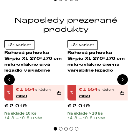
Naposledy prezerané
produkty
+31 variant
+31 variant
Bestseller
-23%
-23%
Rohová pohovka
Rohová pohovka
0
Sirpio XL 270×170 cm
Sirpio XL 270×170 cm
mikrovlákno sivá
mikrovlákno čierna
ležadlo variabilné
variabilné ležadlo
€
1 554
€
1 554
s kódom
s kódom
%
%
23DPH
23DPH
€
2 019
€
2 019
Na sklade 10 ks
Na sklade > 10 ks
14. 8. – 19. 8. u vás
14. 8. – 19. 8. u vás