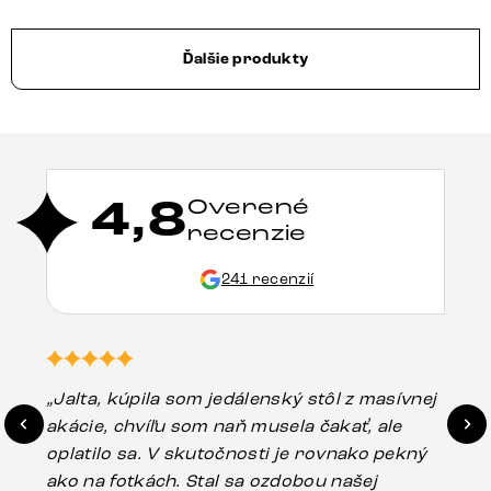
Ďalšie produkty
4,8
Overené
recenzie
241 recenzií
„Jalta, kúpila som jedálenský stôl z masívnej
„O
akácie, chvíľu som naň musela čakať, ale
in
oplatilo sa. V skutočnosti je rovnako pekný
st
ako na fotkách. Stal sa ozdobou našej
ús