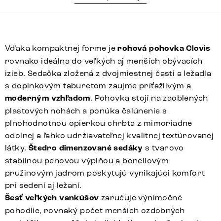
Vďaka kompaktnej forme je
rohová pohovka Clovis
rovnako ideálna do veľkých aj menších obývacích
izieb. Sedačka zložená z dvojmiestnej časti a ležadla
s doplnkovým taburetom zaujme príťažlivým a
moderným vzhľadom
. Pohovka stojí na zaoblených
plastových nohách a ponúka čalúnenie s
plnohodnotnou opierkou chrbta z mimoriadne
odolnej a ľahko udržiavateľnej kvalitnej textúrovanej
látky.
Štedro dimenzované sedáky
s tvarovo
stabilnou penovou výplňou a bonellovým
pružinovým jadrom poskytujú vynikajúci komfort
pri sedení aj ležaní.
Šesť veľkých vankúšov
zaručuje výnimočné
pohodlie, rovnaký počet menších ozdobných