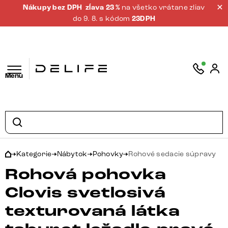
Nákupy bez DPH
zĺava 23 %
na všetko vrátane zliav
do 9. 8. s kódom
23DPH
Menu
Kategorie
Nábytok
Pohovky
Rohové sedacie súpravy
Rohová pohovka
Clovis svetlosivá
texturovaná látka