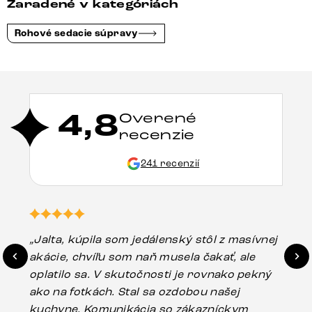
Zaradené v kategóriách
Rohové sedacie súpravy
4,8
Overené
recenzie
241 recenzií
„Jalta, kúpila som jedálenský stôl z masívnej
„O
akácie, chvíľu som naň musela čakať, ale
in
oplatilo sa. V skutočnosti je rovnako pekný
st
ako na fotkách. Stal sa ozdobou našej
ús
kuchyne. Komunikácia so zákazníckym
sp