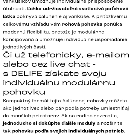
vankúšikov umožňuje individuálne prispôsobenie
útulnosti.
Ľahko udržiavateľná svetlosivá poťahová
látka
pokrýva čalúnenie aj vankúše. K príťažlivému
celkovému vzhľadu vám
rohová pohovka
ponúka
modernú flexibilitu, pretože je modulárne
koncipovaná a umožňuje individuálne usporiadanie
jednotlivých častí.
Či už telefonicky, e-mailom
alebo cez live chat -
s DELIFE získate svoju
individuálnu modulárnu
pohovku
Kompaktný formát tejto čalúnenej rohovky môžete
ako jednotlivec alebo pár podľa potreby umiestniť aj
do menších priestorov. Ak sa rodina rozrastie,
jednoducho si dokúpite ďalšie moduly
a rozšírite
tak
pohovku podľa svojich individuálnych potrieb
.