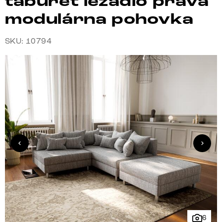
taburet ležadlo pravá
modulárna pohovka
SKU: 10794
6