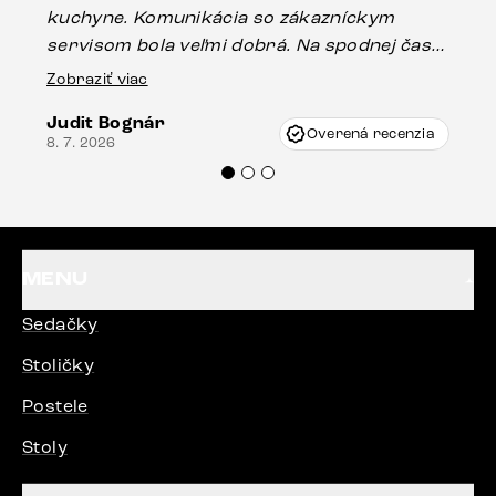
kuchyne. Komunikácia so zákazníckym
sp
servisom bola veľmi dobrá. Na spodnej časti
Es
stola bolo malé poškodenie, pravdepodobne
Zobraziť viac
16.
vzniklo pri preprave, ale vďaka pánovi
Judit Bognár
Vincze pri riešení mojej záležitosti pristúpili
Overená recenzia
8. 7. 2026
veľmi korektne. Odporúčam produkty Delife
každému.“
MENU
Sedačky
Stoličky
Postele
Stoly