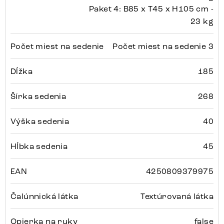
Paket 4: B85 x T45 x H105 cm -
23 kg
Počet miest na sedenie
Počet miest na sedenie 3
Dĺžka
185
Šírka sedenia
268
Výška sedenia
40
Hĺbka sedenia
45
EAN
4250809379975
Čalúnnická látka
Textúrovaná látka
Opierka na ruky
false