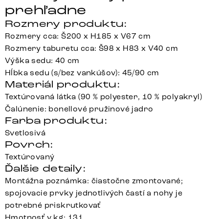
prehľadne
Rozmery produktu:
Rozmery cca: Š200 x H185 x V67 cm
Rozmery taburetu cca: Š98 x H83 x V40 cm
Výška sedu: 40 cm
Hĺbka sedu (s/bez vankúšov): 45/90 cm
Materiál produktu:
Textúrovaná látka (90 % polyester, 10 % polyakryl)
Čalúnenie: bonellové pružinové jadro
Farba produktu:
Svetlosivá
Povrch:
Textúrovaný
Ďalšie detaily:
Montážna poznámka: čiastočne zmontované;
spojovacie prvky jednotlivých častí a nohy je
potrebné priskrutkovať
Hmotnosť v kg: 131