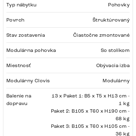
Typ nábytku
Pohovky
Povrch
Štruktúrovaný
Stav zostavenia
Čiastočne zmontované
Modulárna pohovka
So stolíkom
Miestnosť
Obývacia izba
Modulárny Clovis
Modulárny
Balenie na
13 x Paket 1: B5 x T5 x H13 cm -
dopravu
1 kg
Paket 2: B105 x T60 x H190 cm -
68 kg
Paket 3: B105 x T60 x H105 cm -
36 kg