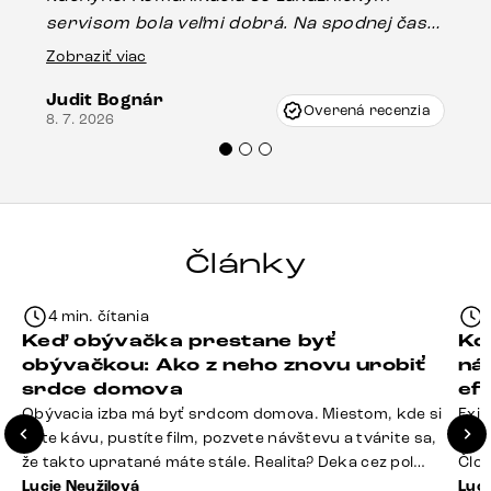
servisom bola veľmi dobrá. Na spodnej časti
Es
stola bolo malé poškodenie, pravdepodobne
Zobraziť viac
16.
vzniklo pri preprave, ale vďaka pánovi
Judit Bognár
Vincze pri riešení mojej záležitosti pristúpili
Overená recenzia
8. 7. 2026
veľmi korektne. Odporúčam produkty Delife
každému.“
Články
4 min. čítania
Keď obývačka prestane byť
Ko
obývačkou: Ako z neho znovu urobiť
ná
srdce domova
ef
Obývacia izba má byť srdcom domova. Miestom, kde si
Exis
dáte kávu, pustíte film, pozvete návštevu a tvárite sa,
Seda
že takto upratané máte stále. Realita? Deka cez pol
Člov
sedačky, ovládač záhadne zmizol, konferenčný stolík
Lucie Neužilová
veľm
Luci