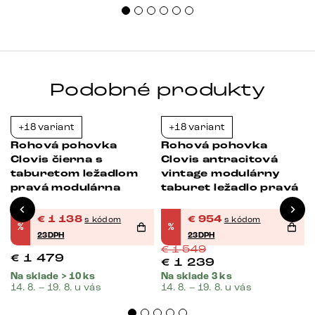
Podobné produkty
+18 variant
+18 variant
-23%
-38%
Rohová pohovka
Rohová pohovka
Clovis čierna s
Clovis antracitová
taburetom ležadlom
vintage modulárny
pravá modulárna
taburet ležadlo pravá
€
1 138
€
954
s kódom
s kódom
%
%
23DPH
23DPH
€
1 549
€
1 479
€
1 239
Na sklade > 10 ks
Na sklade 3 ks
14. 8. – 19. 8. u vás
14. 8. – 19. 8. u vás