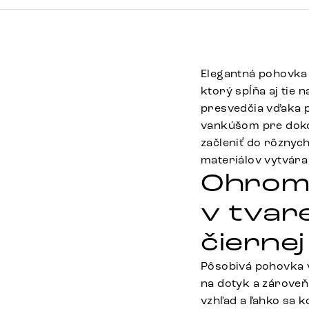
Elegantná pohovka 
ktorý spĺňa aj tie 
presvedčia vďaka 
vankúšom pre dokon
začleniť do rôznyc
materiálov vytvára
Ohromu
v tvare
čiernej
Pôsobivá pohovka v
na dotyk a zárove
vzhľad a ľahko sa 