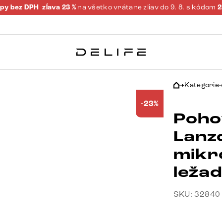
py bez DPH
zĺava 23 %
na všetko vrátane zliav do 9. 8. s kódom
Kategorie
-23%
Poho
Lanz
mikr
ležad
SKU: 32840