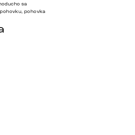
dnoducho sa
nú pohovku, pohovka
a