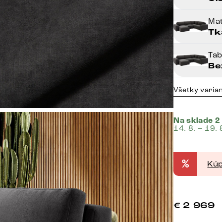
Mat
Tk
Ta
Be
Všetky varia
Na sklade 2
14. 8. – 19. 
%
Kúp
€
2 969