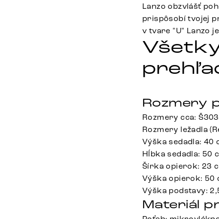
Lanzo obzvlášť poh
prispôsobí tvojej p
v tvare "U" Lanzo j
Všetky
prehľa
Rozmery p
Rozmery cca: Š303
Rozmery ležadla (R
Výška sedadla: 40
Hĺbka sedadla: 50 
Šírka opierok: 23 
Výška opierok: 50
Výška podstavy: 2
Materiál p
Poťah: mikrovlákno 