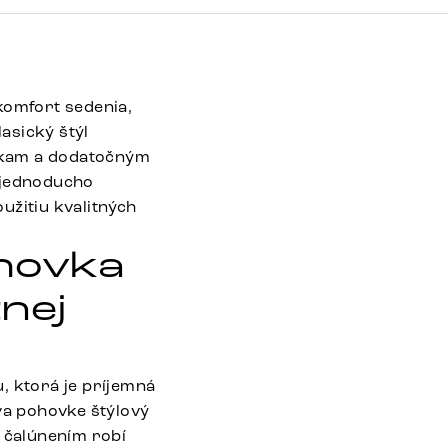
komfort sedenia,
lasický štýl
rkam a dodatočným
é jednoducho
užitiu kvalitných
hovka
nej
, ktorá je príjemná
va pohovke štýlový
m čalúnením robí