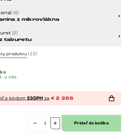
eriál
(4)
anina z mikrovlákna
buret
(2)
z taburetu
(13)
nty produktu
 ks
8. u vás
iť s kódom
23DPH
za
€
2 286
Pridať do košíka
množstvo