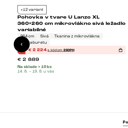
Bestseller
+12 variant
3%
-23%
Pohovka v tvare U Lanzo XL
360×260 cm mikrovlákno sivá ležadlo
variabilné
364 cm
Sivá
Tkanina z mikrovlákna
u
Bez taburetu
%
€
2 224
s kódom
23DPH
€
2 889
Na sklade > 10 ks
14. 8. – 19. 8. u vás
Po