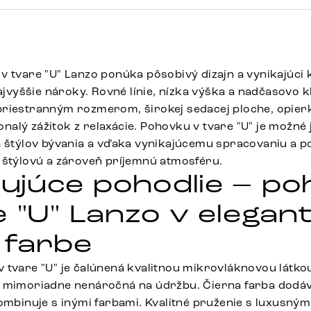
v tvare "U" Lanzo ponúka pôsobivý dizajn a vynikajúci 
najvyššie nároky. Rovné línie, nízka výška a nadčasovo k
priestranným rozmerom, širokej sedacej ploche, opie
alý zážitok z relaxácie. Pohovku v tvare "U" je možn
h štýlov bývania a vďaka vynikajúcemu spracovaniu a po
 štýlovú a zároveň príjemnú atmosféru.
júce pohodlie – po
 "U" Lanzo v elegant
 farbe
 tvare "U" je čalúnená kvalitnou mikrovláknovou látkou
ň mimoriadne nenáročná na údržbu. Čierna farba dodá
kombinuje s inými farbami. Kvalitné pruženie s luxusný