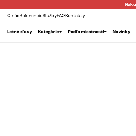
Náku
O nás
Referencie
Služby
FAQ
Kontakty
Letné zľavy
Kategórie
Podľa miestností
Novinky