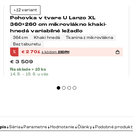
+12 variant
-23%
Pohovka v tvare U Lanzo XL
360×260 cm mikrovlákno khaki-
hnedá variabilné ležadlo
364 cm
Khaki hnedá
Tkanina z mikrovlákna
Bez taburetu
%
€
2 701
s kódom
23DPH
€
3 509
Na sklade > 10 ks
14. 8. – 19. 8. u vás
pis
Séria
Parametre
Hodnotenie
Články
Podobné produkt