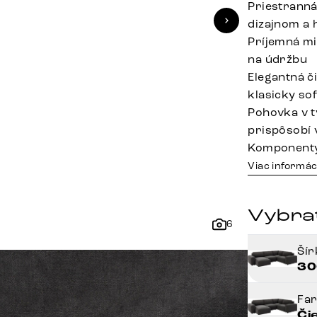
Priestranná
dizajnom a
Príjemná mi
na údržbu
Elegantná č
klasicky so
Pohovka v tv
prispôsobí
Komponenty
Viac informác
Vybrať
6
Ší
30
Fa
Či