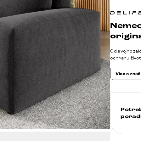
Nemec
origina
Od svojho zal
ochranu živo
Viac o zna
Potre
poradi