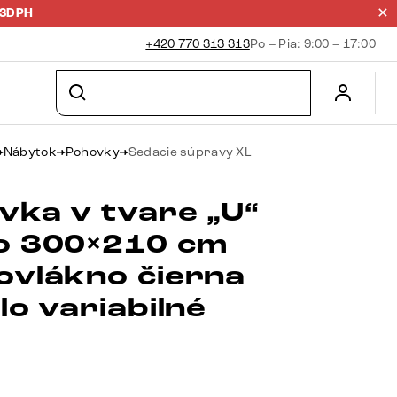
23DPH
+420 770 313 313
Po – Pia: 9:00 – 17:00
Nábytok
Pohovky
Sedacie súpravy XL
vka v tvare „U“
o 300×210 cm
ovlákno čierna
lo variabilné