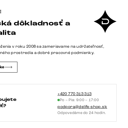
Pohovka
v
tvare
ká dôkladnosť a
"U"
Lanzo
lita
300x210
cm
oženia v roku 2008 sa zameriavame na udržateľnosť,
mikrovlákno
tného prostredia a dobré pracovné podmienky.
čierna
ležadlo
čke
variabilné
+420 770 313 313
bujete
Po – Pia: 9:00 – 17:00
ť?
podpora@delife-shop.sk
Odpovedáme do 24 hodín.