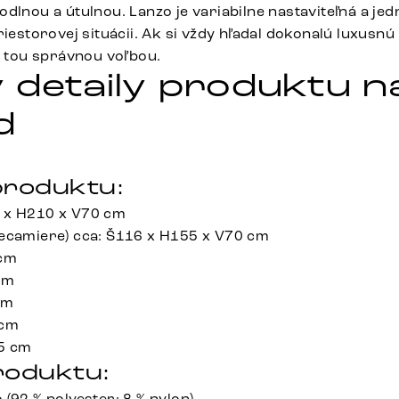
odlnou a útulnou. Lanzo je variabilne nastaviteľná a je
riestorovej situácii. Ak si vždy hľadal dokonalú luxus
e tou správnou voľbou.
 detaily produktu n
d
roduktu:
 x H210 x V70 cm
ecamiere) cca: Š116 x H155 x V70 cm
 cm
cm
cm
 cm
,5 cm
roduktu:
(92 % polyester; 8 % nylon)