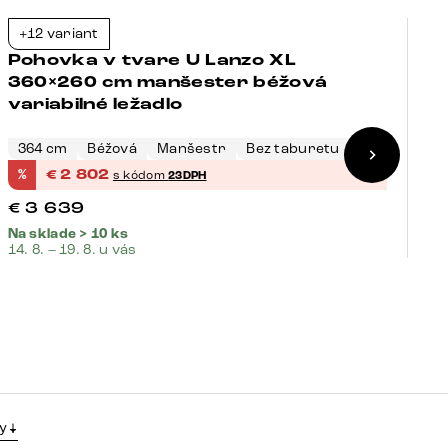
B
+12 variant
+
-23%
Pohovka v tvare U Lanzo XL
P
360×260 cm manšester béžová
c
variabilné ležadlo
v
3
364 cm
Béžová
Manšestr
Bez taburetu
B
%
€
2 802
%
s kódom
23DPH
€
3 639
€
Na sklade > 10 ks
Na
14. 8. – 19. 8. u vás
14.
y