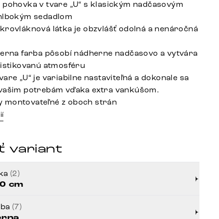
 pohovka v tvare „U“ s klasickým nadčasovým
 hlbokým sedadlom
krovláknová látka je obzvlášť odolná a nenáročná
ierna farba pôsobí nádherne nadčasovo a vytvára
fistikovanú atmosféru
are „U“ je variabilne nastaviteľná a dokonale sa
 vašim potrebám vďaka extra vankúšom.
 montovateľné z oboch strán
ií
 variant
rka
(2)
0 cm
rba
(7)
erna