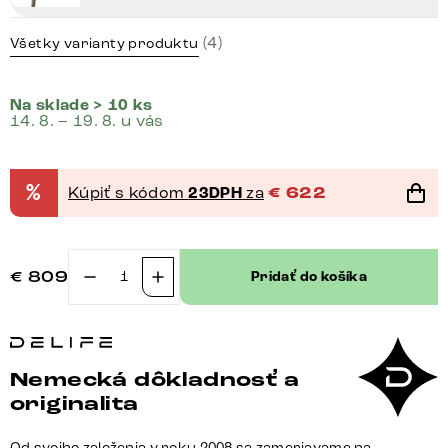
(4)
Všetky varianty produktu
Na sklade > 10 ks
14. 8. – 19. 8. u vás
%
Kúpiť s kódom
23DPH
za
€
622
€
809
Pridať do košíka
množstvo
Podstava
Zenthara
hranatá
Nemecká dôkladnosť a
kov
originalita
efektová
povrchová
Od svojho založenia v roku 2008 sa zameriavame na