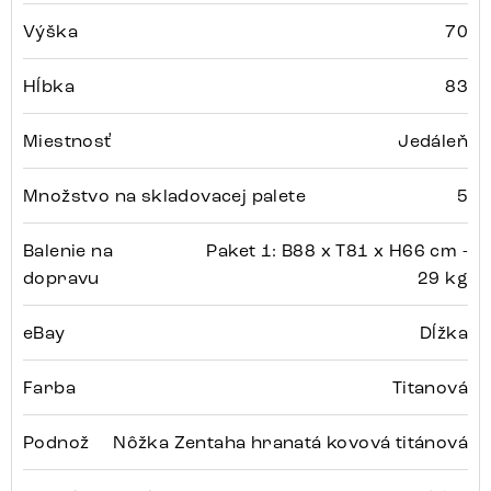
Výška
70
Hĺbka
83
Miestnosť
Jedáleň
Množstvo na skladovacej palete
5
Balenie na
Paket 1: B88 x T81 x H66 cm -
dopravu
29 kg
eBay
Dĺžka
Farba
Titanová
Podnož
Nôžka Zentaha hranatá kovová titánová