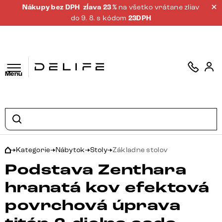
Nákupy bez DPH
zĺava 23 %
na všetko vrátane zliav
do 9. 8. s kódom
23DPH
Menu
Kategorie
Nábytok
Stoly
Základne stolov
Podstava Zenthara
hranatá kov efektová
povrchová úprava