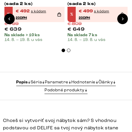
(sada 2 ks)
(sada 2 ks)
€
492
€
499
s kódom
s kódom
%
%
23DPH
23DPH
€
799
€
809
€
639
€
649
Na sklade > 10 ks
Na sklade 7 ks
14. 8. – 19. 8. u vás
14. 8. – 19. 8. u vás
Popis
Séria
Parametre
Hodnotenie
Články
Podobné produkty
Chceš si vytvoriť svoj nábytok sám? S vhodnou
podstavou od DELIFE sa tvoj nový nábytok stane