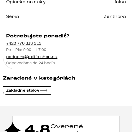
Opierka na ruky
false
Séria
Zenthara
Potrebujete poradiť?
+420 770 313 313
Po – Pia: 9:00 – 17:00
podpora@delife-shop.sk
Odpovedáme do 24 hodín.
Zaradené v kategóriách
Základne stolov
4,8
Overené