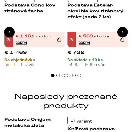
Podstava Cono kov
Podstava Estelar
titánová farba
okrúhla kov titánový
efekt (sada 2 ks)
€
1 131
€
569
s kódom
s kódom
%
%
23DPH
23DPH
€
1 469
€
739
Na objednávku
Na sklade > 10 ks
od 11. 11. u vás
14. 8. – 19. 8. u vás
Naposledy prezerané
produkty
Podstava Origami
+7 variant
-23%
-23%
metalická zlatá
Krížová podstava