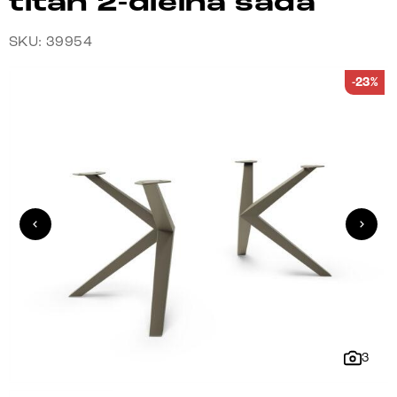
titán 2-dielna sada
SKU: 39954
-23%
3