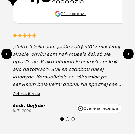
recenzie
241 recenzií
„Jalta, kúpila som jedálenský stôl z masívnej
„O
akácie, chvíľu som naň musela čakať, ale
in
oplatilo sa. V skutočnosti je rovnako pekný
st
ako na fotkách. Stal sa ozdobou našej
ús
kuchyne. Komunikácia so zákazníckym
sp
servisom bola veľmi dobrá. Na spodnej časti
Es
stola bolo malé poškodenie, pravdepodobne
Zobraziť viac
16.
vzniklo pri preprave, ale vďaka pánovi
Judit Bognár
Vincze pri riešení mojej záležitosti pristúpili
Overená recenzia
8. 7. 2026
veľmi korektne. Odporúčam produkty Delife
každému.“