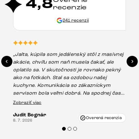
4,8
recenzie
241 recenzií
„Jalta, kúpila som jedálenský stôl z masívnej
„O
akácie, chvíľu som naň musela čakať, ale
in
oplatilo sa. V skutočnosti je rovnako pekný
st
ako na fotkách. Stal sa ozdobou našej
ús
kuchyne. Komunikácia so zákazníckym
sp
servisom bola veľmi dobrá. Na spodnej časti
Es
stola bolo malé poškodenie, pravdepodobne
Zobraziť viac
16.
vzniklo pri preprave, ale vďaka pánovi
Judit Bognár
Vincze pri riešení mojej záležitosti pristúpili
Overená recenzia
8. 7. 2026
veľmi korektne. Odporúčam produkty Delife
každému.“