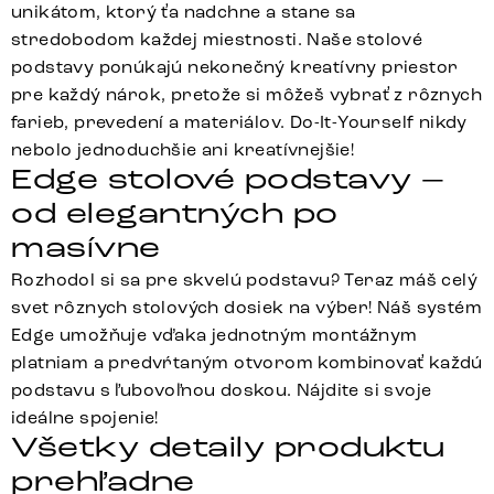
unikátom, ktorý ťa nadchne a stane sa
stredobodom každej miestnosti. Naše stolové
podstavy ponúkajú nekonečný kreatívny priestor
pre každý nárok, pretože si môžeš vybrať z rôznych
farieb, prevedení a materiálov. Do-It-Yourself nikdy
nebolo jednoduchšie ani kreatívnejšie!
Edge stolové podstavy –
od elegantných po
masívne
Rozhodol si sa pre skvelú podstavu? Teraz máš celý
svet rôznych stolových dosiek na výber! Náš systém
Edge umožňuje vďaka jednotným montážnym
platniam a predvŕtaným otvorom kombinovať každú
podstavu s ľubovoľnou doskou. Nájdite si svoje
ideálne spojenie!
Všetky detaily produktu
prehľadne