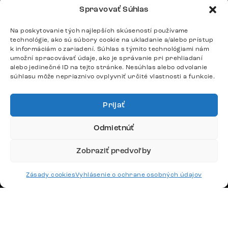
Po – Pia: 9:00 – 17:00
Spravovať Súhlas
podpora@delife-shop.sk
Odpovedáme do 24 hodín.
Na poskytovanie tých najlepších skúseností používame
technológie, ako sú súbory cookie na ukladanie a/alebo prístup
k informáciám o zariadení. Súhlas s týmito technológiami nám
umožní spracovávať údaje, ako je správanie pri prehliadaní
Google recenzie
alebo jedinečné ID na tejto stránke. Nesúhlas alebo odvolanie
4,8
súhlasu môže nepriaznivo ovplyvniť určité vlastnosti a funkcie.
Prijať
Odmietnúť
Doprava
Zobraziť predvoľby
Platby
Zásady cookies
Vyhlásenie o ochrane osobných údajov
Česko
Maďarsko
Nemecko