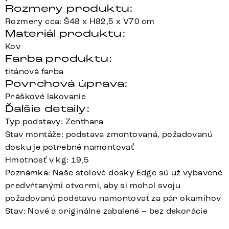
Rozmery produktu:
Rozmery cca: Š48 x H82,5 x V70 cm
Materiál produktu:
Kov
Farba produktu:
titánová farba
Povrchová úprava:
Práškové lakovanie
Ďalšie detaily:
Typ podstavy: Zenthara
Stav montáže: podstava zmontovaná, požadovanú
dosku je potrebné namontovať
Hmotnosť v kg: 19,5
Poznámka: Naše stolové dosky Edge sú už vybavené
predvŕtanými otvormi, aby si mohol svoju
požadovanú podstavu namontovať za pár okamihov
Stav: Nové a originálne zabalené – bez dekorácie
Zenthara