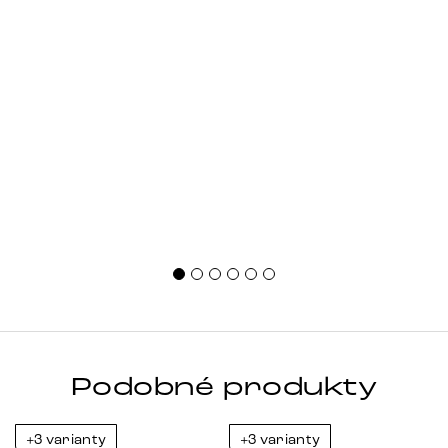
Podobné produkty
+3 varianty
+3 varianty
Novinka
-23%
-23%