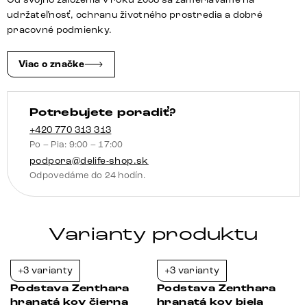
úprava
udržateľnosť, ochranu životného prostredia a dobré
titán
pracovné podmienky.
2-
dielna
Viac o značke
sada
Potrebujete poradiť?
+420 770 313 313
Po – Pia: 9:00 – 17:00
podpora@delife-shop.sk
Odpovedáme do 24 hodín.
Varianty produktu
+3 varianty
+3 varianty
-38%
-38%
Podstava Zenthara
Podstava Zenthara
hranatá kov čierna
hranatá kov biela