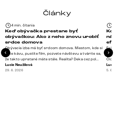
Články
4 min. čítania
Keď obývačka prestane byť
Ko
obývačkou: Ako z neho znovu urobiť
ná
srdce domova
ef
Obývacia izba má byť srdcom domova. Miestom, kde si
Exis
dáte kávu, pustíte film, pozvete návštevu a tvárite sa,
Seda
že takto upratané máte stále. Realita? Deka cez pol
Člov
sedačky, ovládač záhadne zmizol, konferenčný stolík
Lucie Neužilová
veľm
Luci
slúži ako odkladisko všetkého od účteniek po balzam
29. 6. 2026
si n
5. 6
na pery a niekde medzi vankúšmi možno žije stará
nezi
sušienka. Dobrá správa? Aj obývačka, [&hellip;]
ste
nevy