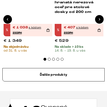
hranatá nerezová
oceľ pre stolové
dosky od 200 cm
€
1 038
€
407
s kódom
s kódom
%
%
23DPH
23DPH
€
1 349
€
529
Na objednávku
Na sklade > 10 ks
od 31. 8. u vás
14. 8. – 19. 8. u vás
Ďalšie produkty
Overené