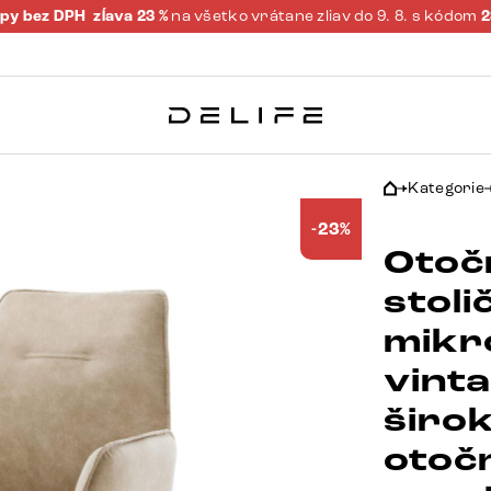
py bez DPH
zĺava 23 %
na všetko vrátane zliav do 9. 8. s kódom
Kategorie
-23%
Otoč
stoli
mikr
vint
širo
otoč