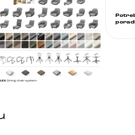
Potre
poradi
u