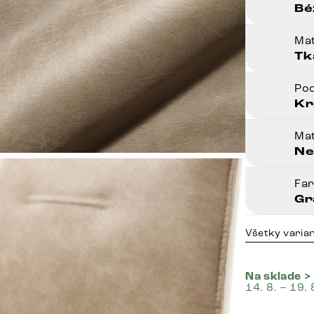
Bé
Mat
Tk
Po
Kr
Mat
Ne
Fa
Gr
Všetky varia
Na sklade >
14. 8. – 19. 