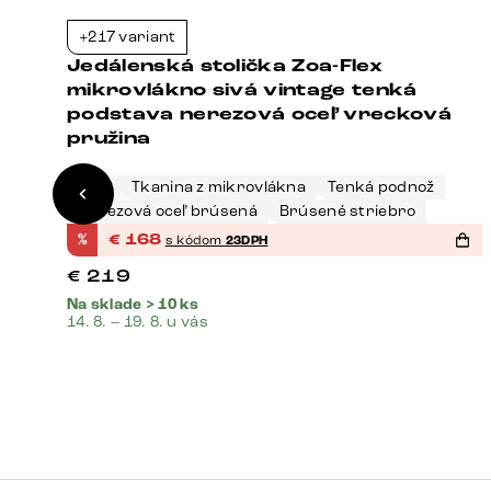
+217 variant
3%
-23%
Jedálenská stolička Zoa-Flex
á
mikrovlákno sivá vintage tenká
podstava nerezová oceľ vrecková
pružina
Sivá
Tkanina z mikrovlákna
Tenká podnož
Nerezová oceľ brúsená
Brúsené striebro
%
€
168
s kódom
23DPH
€
219
Na sklade > 10 ks
14. 8. – 19. 8. u vás