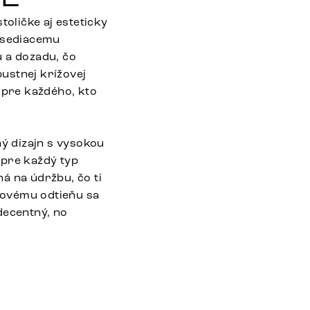
toličke aj esteticky
e sediacemu
u a dozadu, čo
ustnej krížovej
 pre každého, kto
ný dizajn s vysokou
u pre každý typ
ná na údržbu, čo ti
tovému odtieňu sa
decentný, no