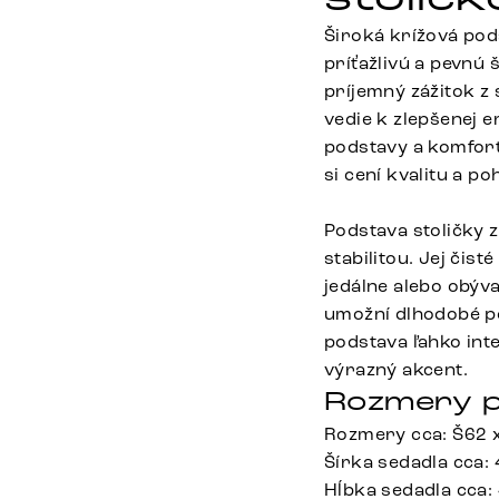
Široká krížová pods
príťažlivú a pevnú
príjemný zážitok z
vedie k zlepšenej 
podstavy a komfort
si cení kvalitu a po
Podstava stoličky z
stabilitou. Jej čis
jedálne alebo obýva
umožní dlhodobé po
podstava ľahko int
výrazný akcent.
Rozmery p
Rozmery cca: Š62 
Šírka sedadla cca:
Hĺbka sedadla cca: