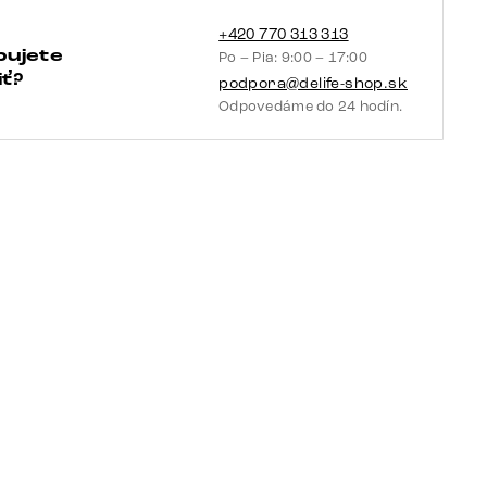
360°
otočná
+420 770 313 313
bujete
Po – Pia: 9:00 – 17:00
hojdacia
ť?
podpora@delife-shop.sk
funkcia
Odpovedáme do 24 hodín.
vrecková
pružina