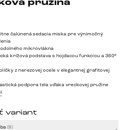
ková pružina
itne čalúnená sedacia miska pre výnimočný
denia
 odolného mikrovlákna
iroká krížová podstava s hojdacou funkciou a 360°
ličky z nerezovej ocele v elegantnej grafitovej
astická podpora tela vďaka vreckovej pružine
ií
 variant
rba
(9)