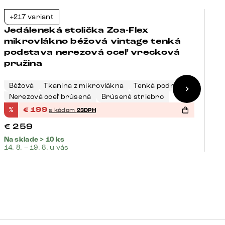
+217 variant
+
-23%
Jedálenská stolička Zoa-Flex
J
mikrovlákno béžová vintage tenká
m
podstava nerezová oceľ vrecková
p
pružina
Béžová
Tkanina z mikrovlákna
Tenká podnož
S
Nerezová oceľ brúsená
Brúsené striebro
K
%
€
199
%
s kódom
23DPH
€
259
€
Na sklade > 10 ks
Na
14. 8. – 19. 8. u vás
14.