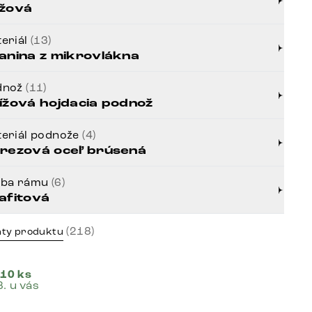
žová
eriál
(13)
anina z mikrovlákna
dnož
(11)
ížová hojdacia podnož
eriál podnože
(4)
rezová oceľ brúsená
rba rámu
(6)
afitová
(218)
nty produktu
 10 ks
8. u vás