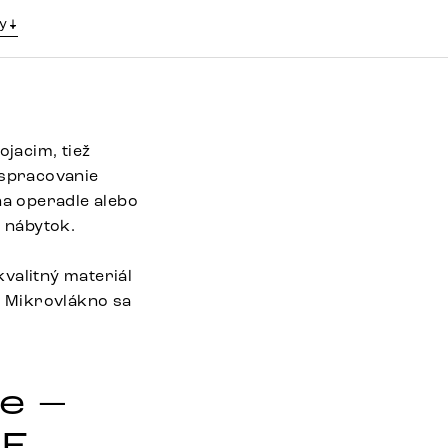
y
ojacim, tiež
 spracovanie
na operadle alebo
ý nábytok.
valitný materiál
. Mikrovlákno sa
e –
FE