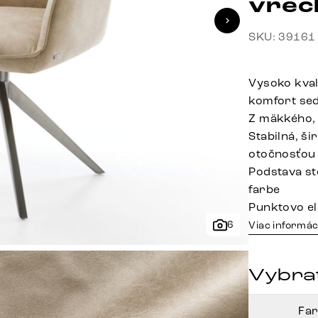
vrec
SKU: 39161
Vysoko kval
komfort se
Z mäkkého,
Stabilná, š
otočnosťou
Podstava sto
farbe
Punktovo el
6
Viac informác
Vybrať
Fa