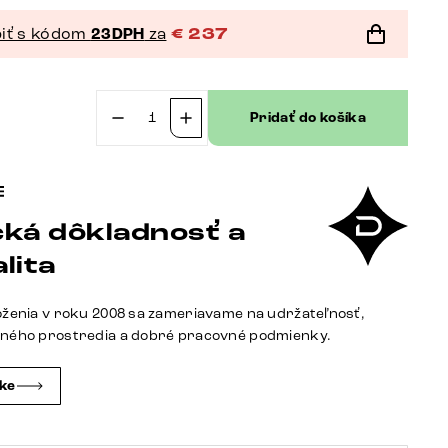
iť s kódom
23DPH
za
€
237
Pridať do košíka
množstvo
Otočná
jedálenská
stolička
ká dôkladnosť a
Zoa-
Flex
lita
mikrovlákno
béžová
oženia v roku 2008 sa zameriavame na udržateľnosť,
vintage
tného prostredia a dobré pracovné podmienky.
krížová
podstava
čke
široká
grafitová