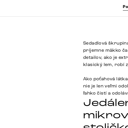
Po
Sedadlová škrupina 
príjemne mäkko ča
detailov, ako je ex
klasický lem, robí 
Ako poťahová látka
nie je len veľmi o
ľahko čistí a odolá
Jedále
mikrov
stolič