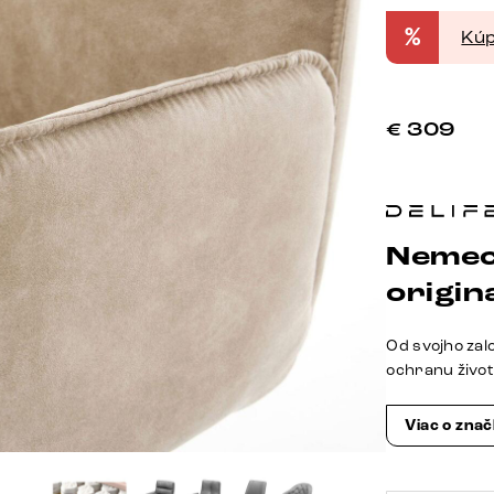
%
Kúp
€
309
Nemec
origina
Od svojho zal
ochranu živo
Viac o zna