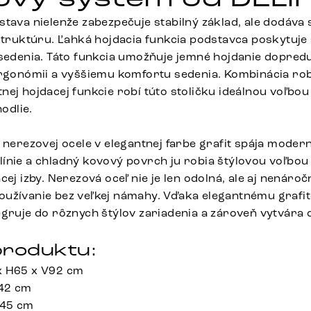
tava nielenže zabezpečuje stabilný základ, ale dodáva s
 štruktúru. Ľahká hojdacia funkcia podstavca poskytuj
 sedenia. Táto funkcia umožňuje jemné hojdanie dopred
ergonómii a vyššiemu komfortu sedenia. Kombinácia rob
nej hojdacej funkcie robí túto stoličku ideálnou voľbou
hodlie.
 nerezovej ocele v elegantnej farbe grafit spája moder
té línie a chladný kovový povrch ju robia štýlovou voľbo
cej izby. Nerezová oceľ nie je len odolná, ale aj nenároč
užívanie bez veľkej námahy. Vďaka elegantnému grafi
egruje do rôznych štýlov zariadenia a zároveň vytvára 
roduktu:
x H65 x V92 cm
 42 cm
 45 cm