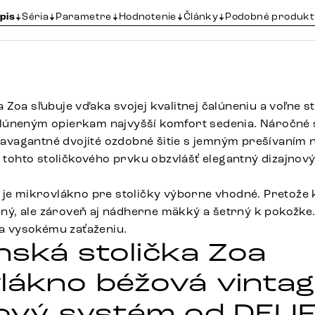
pis
Séria
Parametre
Hodnotenie
Články
Podobné produkt
Zoa sľubuje vďaka svojej kvalitnej čalúneniu a voľne st
lúneným opierkam najvyšší komfort sedenia. Náročné
travagantné dvojité ozdobné šitie s jemným prešívaním 
z tohto stoličkového prvku obzvlášť elegantný dizajnov
 je mikrovlákno pre stoličky výborne vhodné. Pretože k
dolný, ale zároveň aj nádherne mäkký a šetrný k pokožke
va vysokému zaťaženiu.
nská stolička Zoa
lákno béžová vintag
kový systém od DELI