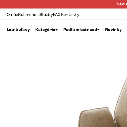
Náku
O nás
Referencie
Služby
FAQ
Kontakty
Letné zľavy
Kategórie
Podľa miestností
Novinky