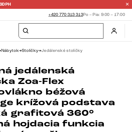
23DPH
+420 770 313 313
Po – Pia: 9:00 – 17:00
Nábytok
Stoličky
Jedálenské stoličky
ná jedálenská
čka Zoa-Flex
ovlákno béžová
age krížová podstava
ká grafitová 360°
ná hojdacia funkcia