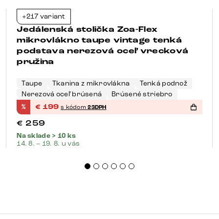
+217 variant
-23%
Jedálenská stolička Zoa-Flex
mikrovlákno taupe vintage tenká
podstava nerezová oceľ vrecková
pružina
Taupe
Tkanina z mikrovlákna
Tenká podnož
Nerezová oceľ brúsená
Brúsené striebro
%
€
199
s kódom
23DPH
€
259
Na sklade > 10 ks
14. 8. – 19. 8. u vás