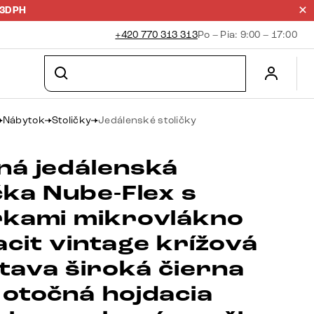
23DPH
+420 770 313 313
Po – Pia: 9:00 – 17:00
Nábytok
Stoličky
Jedálenské stoličky
ná jedálenská
čka Nube-Flex s
rkami mikrovlákno
cit vintage krížová
tava široká čierna
 otočná hojdacia