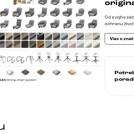
origina
Od svojho zal
ochranu živo
Viac o zna
Potre
poradi
u