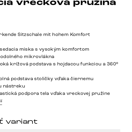
cia vrecková pružina
rkende Sitzschale mit hohem Komfort
sedacia miska s vysokým komfortom
 odolného mikrovlákna
iroká krížová podstava s hojdacou funkciou a 360°
olná podstava stoličky vďaka čiernemu
 nástreku
astická podpora tela vďaka vreckovej pružine
ií
 variant