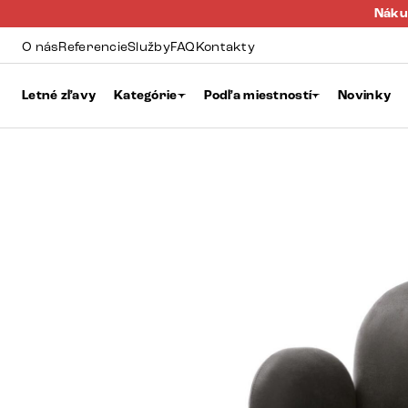
Náku
O nás
Referencie
Služby
FAQ
Kontakty
Letné zľavy
Kategórie
Podľa miestností
Novinky