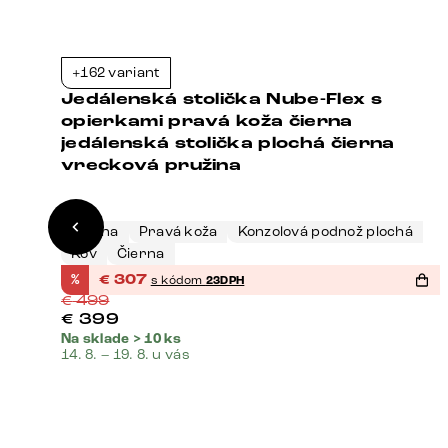
+162 variant
3%
-38%
Jedálenská stolička Nube-Flex s
opierkami pravá koža čierna
jedálenská stolička plochá čierna
vrecková pružina
Čierna
Pravá koža
Konzolová podnož plochá
Kov
Čierna
%
€
307
s kódom
23DPH
€
499
€
399
Na sklade > 10 ks
14. 8. – 19. 8. u vás