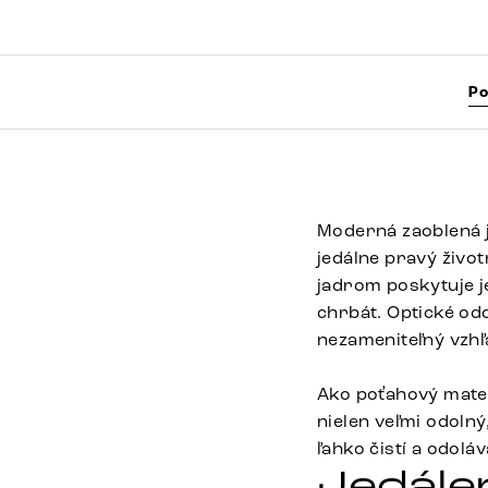
Po
Moderná zaoblená j
jedálne pravý živo
jadrom poskytuje j
chrbát. Optické od
nezameniteľný vzhľ
Ako poťahový mater
nielen veľmi odoln
ľahko čistí a odolá
Jedále