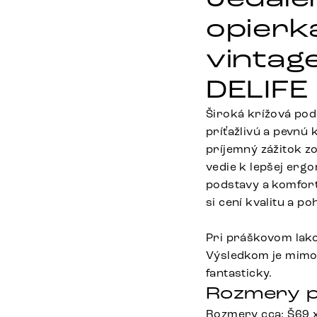
opierk
vintag
DELIFE
Široká krížová pods
príťažlivú a pevnú
príjemný zážitok z
vedie k lepšej erg
podstavy a komfort
si cení kvalitu a po
Pri práškovom lako
Výsledkom je mimor
fantasticky.
Rozmery p
Rozmery cca: Š69 