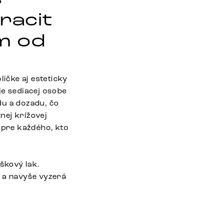
racit
m od
ličke aj esteticky
je sediacej osobe
du a dozadu, čo
nej krížovej
 pre každého, kto
škový lak.
í a navyše vyzerá