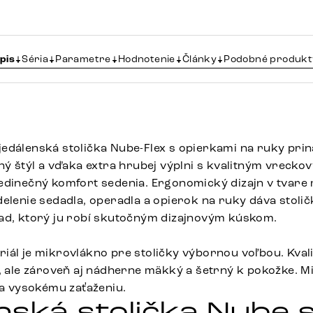
pis
Séria
Parametre
Hodnotenie
Články
Podobné produkt
edálenská stolička Nube-Flex s opierkami na ruky prin
tný štýl a vďaka extra hrubej výplni s kvalitným vreck
edinečný komfort sedenia. Ergonomický dizajn v tvare m
delenie sedadla, operadla a opierok na ruky dáva stolič
ad, ktorý ju robí skutočným dizajnovým kúskom.
iál je mikrovlákno pre stoličky výbornou voľbou. Kvali
ý, ale zároveň aj nádherne mäkký a šetrný k pokožke. M
va vysokému zaťaženiu.
nská stolička Nube 