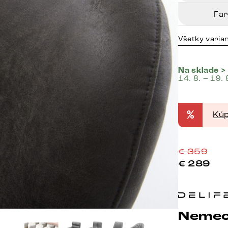
Fa
Všetky varia
Na sklade >
14. 8. – 19. 
%
Kúp
€
359
€
289
Nemec