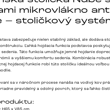
ami mikrovlákno ant
e – stoličkový systé
tava zabezpečuje nielen stabilný základ, ale dodáva sto
 konštrukciu. Ľahká hojdacia funkcia podstavca poskytu
o sedenia. Táto funkcia umožňuje jemné hojdanie dopre
onómii a vyššiemu komfortu sedenia. Kombinácia robust
nej hojdacej funkcie robí túto stoličku ideálnou voľbou
hodlie.
vaní sa v náročnom procese nanáša na vodivý kov prá
iadne pravidelný a odolný povrch, ktorý sa ľahko čist
roduktu:
x H65 x V85 cm