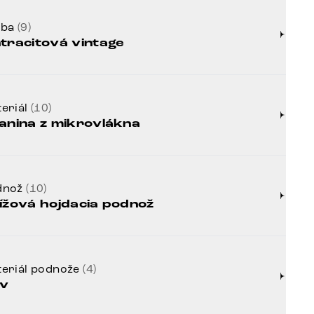
rba
(9)
tracitová vintage
eriál
(10)
anina z mikrovlákna
dnož
(10)
ížová hojdacia podnož
eriál podnože
(4)
v