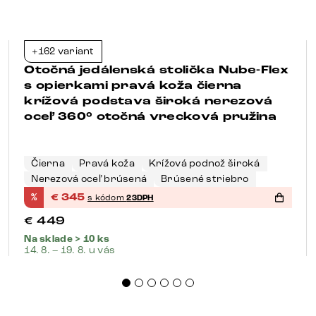
+162 variant
-23%
Otočná jedálenská stolička Nube-Flex
s opierkami pravá koža čierna
krížová podstava široká nerezová
oceľ 360° otočná vrecková pružina
Čierna
Pravá koža
Krížová podnož široká
Nerezová oceľ brúsená
Brúsené striebro
%
€
345
s kódom
23DPH
€
449
Na sklade > 10 ks
14. 8. – 19. 8. u vás