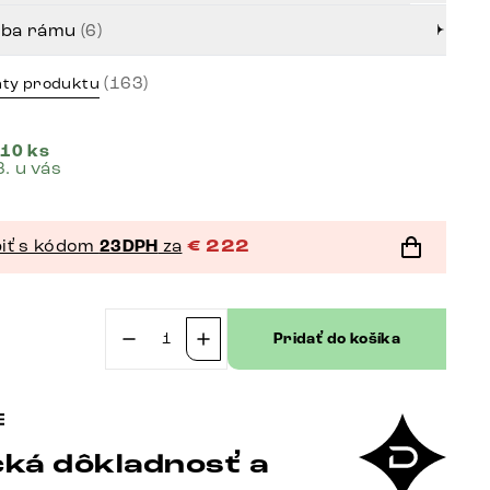
rba rámu
(6)
(163)
nty produktu
 10 ks
8. u vás
iť s kódom
23DPH
za
€
222
Pridať do košíka
množstvo
Otočná
jedálenská
stolička
ká dôkladnosť a
Nube-
Flex