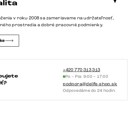
lita
s
opierkami
oženia v roku 2008 sa zameriavame na udržateľnosť,
mikrovlákno
tného prostredia a dobré pracovné podmienky.
antracit
vintage
čke
krížová
podstava
široká
čierna
+420 770 313 313
bujete
Po – Pia: 9:00 – 17:00
360°
ť?
podpora@delife-shop.sk
otočná
Odpovedáme do 24 hodín.
hojdacia
funkcia
vrecková
pružina