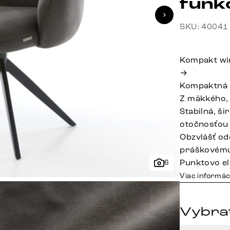
funk
SKU: 40041
Kompakt wi
→
Kompaktná 
Z mäkkého,
Stabilná, š
otočnosťou
Obzvlášť od
práškovému
Punktovo el
6
Viac informác
Vybrať