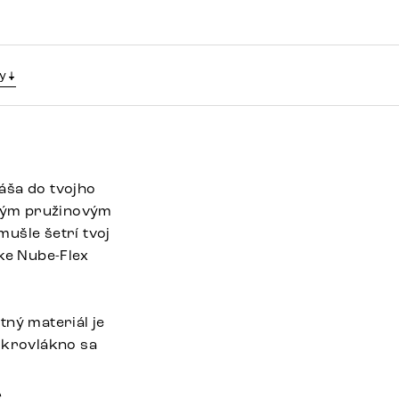
y
áša do tvojho
ovým pružinovým
ušle šetrí tvoj
ke Nube-Flex
tný materiál je
ikrovlákno sa
s