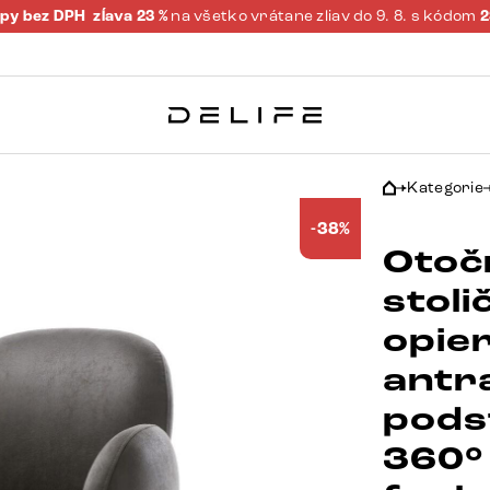
py bez DPH
zĺava 23 %
na všetko vrátane zliav do 9. 8. s kódom
Kategorie
-38%
Otoč
stoli
opie
antra
pods
360°