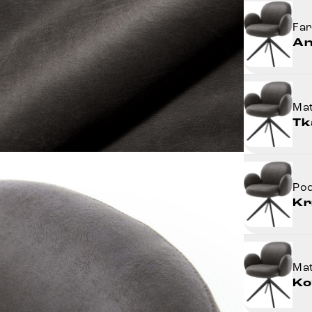
Fa
An
Mat
Tk
Po
Kr
Mat
Ko