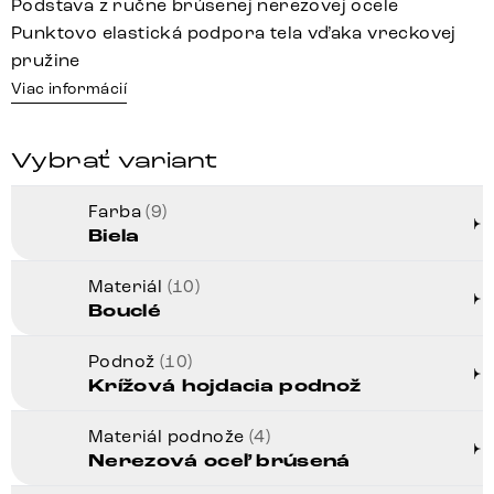
Podstava z ručne brúsenej nerezovej ocele
Punktovo elastická podpora tela vďaka vreckovej
pružine
Viac informácií
Vybrať variant
Farba
(9)
Biela
Materiál
(10)
Bouclé
Podnož
(10)
Krížová hojdacia podnož
Materiál podnože
(4)
Nerezová oceľ brúsená