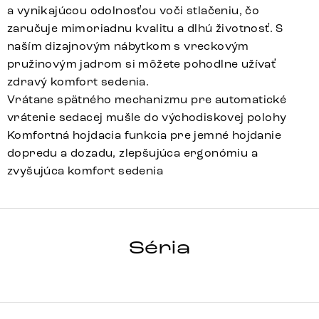
a vynikajúcou odolnosťou voči stlačeniu, čo
zaručuje mimoriadnu kvalitu a dlhú životnosť. S
naším dizajnovým nábytkom s vreckovým
pružinovým jadrom si môžete pohodlne užívať
zdravý komfort sedenia.
Vrátane spätného mechanizmu pre automatické
vrátenie sedacej mušle do východiskovej polohy
Komfortná hojdacia funkcia pre jemné hojdanie
dopredu a dozadu, zlepšujúca ergonómiu a
zvyšujúca komfort sedenia
Nube-Flex
Array
Detail celej série
Séria