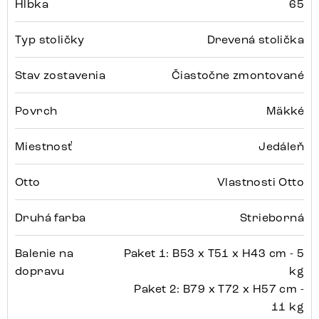
Hĺbka
65
Typ stoličky
Drevená stolička
Stav zostavenia
Čiastočne zmontované
Povrch
Mäkké
Miestnosť
Jedáleň
Otto
Vlastnosti Otto
Druhá farba
Strieborná
Balenie na
Paket 1: B53 x T51 x H43 cm - 5
dopravu
kg
Paket 2: B79 x T72 x H57 cm -
11 kg