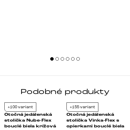
Podobné produkty
+100 variant
+155 variant
-23%
-23%
Otočná jedálenská
Otočná jedálenská
stolička Nube-Flex
stolička Vinka-Flex s
a
bouclé biela krížová
opierkami bouclé biela