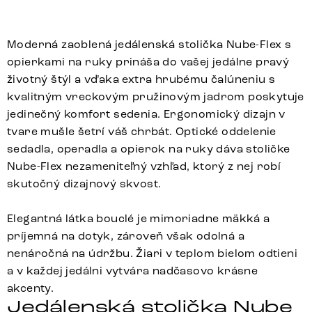
Moderná zaoblená jedálenská stolička Nube-Flex s
opierkami na ruky prináša do vašej jedálne pravý
životný štýl a vďaka extra hrubému čalúneniu s
kvalitným vreckovým pružinovým jadrom poskytuje
jedinečný komfort sedenia. Ergonomický dizajn v
tvare mušle šetrí váš chrbát. Optické oddelenie
sedadla, operadla a opierok na ruky dáva stoličke
Nube-Flex nezameniteľný vzhľad, ktorý z nej robí
skutočný dizajnový skvost.
Elegantná látka bouclé je mimoriadne mäkká a
príjemná na dotyk, zároveň však odolná a
nenáročná na údržbu. Žiari v teplom bielom odtieni
a v každej jedálni vytvára nadčasovo krásne
akcenty.
Jedálenská stolička Nube