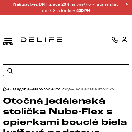
Nákupy bez DPH
zĺava 23 %
na všetko vrátane zliav
do 9. 8. s kódom
23DPH
Menu
Kategorie
Nábytok
Stoličky
Jedálenské stoličky
Otočná jedálenská
stolička Nube-Flex s
opierkami bouclé biela