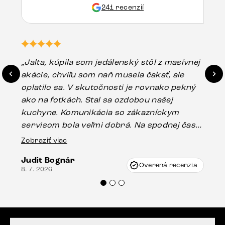
241 recenzií
„Jalta, kúpila som jedálenský stôl z masívnej
„O
akácie, chvíľu som naň musela čakať, ale
in
oplatilo sa. V skutočnosti je rovnako pekný
st
ako na fotkách. Stal sa ozdobou našej
ús
kuchyne. Komunikácia so zákazníckym
sp
servisom bola veľmi dobrá. Na spodnej časti
Es
stola bolo malé poškodenie, pravdepodobne
Zobraziť viac
16.
vzniklo pri preprave, ale vďaka pánovi
Judit Bognár
Vincze pri riešení mojej záležitosti pristúpili
Overená recenzia
8. 7. 2026
veľmi korektne. Odporúčam produkty Delife
každému.“