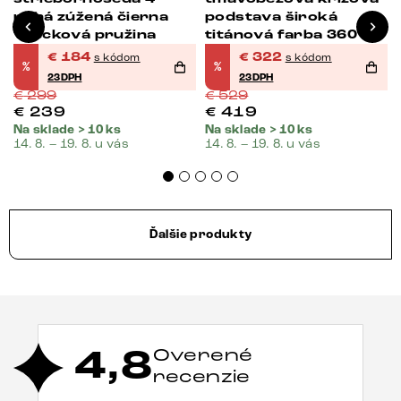
nohá zúžená čierna
podstava široká
vrecková pružina
titánová farba 360°
otočná vrecková
€
184
€
322
s kódom
s kódom
%
%
pružina
23DPH
23DPH
€
299
€
529
€
239
€
419
Na sklade > 10 ks
Na sklade > 10 ks
14. 8. – 19. 8. u vás
14. 8. – 19. 8. u vás
Ďalšie produkty
4,8
Overené
recenzie