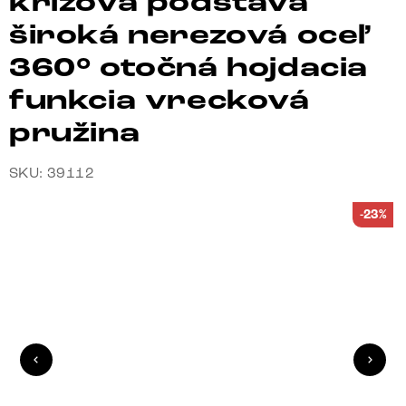
krížová podstava
široká nerezová oceľ
360° otočná hojdacia
funkcia vrecková
pružina
SKU: 39112
-23%