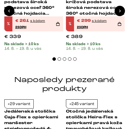
podstava široká
krížová podstava
nerezová oceľ 360°
široká nerezová oceľ
otočná hojdacia
360° otočná hojdacia
funkcia vrecková
funkcia vrecková
€
261
€
299
s kódom
s kódom
%
%
pružina
pružina
23DPH
23DPH
€
339
€
389
Na sklade > 10 ks
Na sklade > 10 ks
14. 8. – 19. 8. u vás
14. 8. – 19. 8. u vás
Naposledy prezerané
produkty
+29 variant
+245 variant
-38%
-39%
Jedálenská stolička
Otočná jedálenská
Caja-Flex s opierkami
stolička Heira-Flex s
manšester
opierkami pravá koža
striebornošedá 4-
tmavobéžová krížová