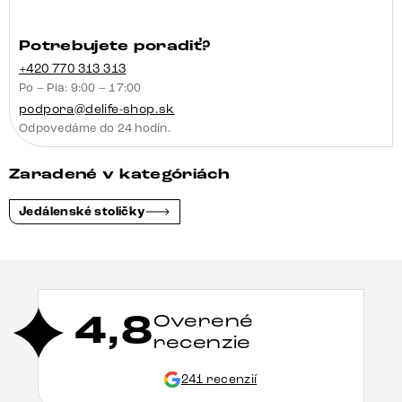
Potrebujete poradiť?
+420 770 313 313
Po – Pia: 9:00 – 17:00
podpora@delife-shop.sk
Odpovedáme do 24 hodín.
Zaradené v kategóriách
Jedálenské stoličky
4,8
Overené
recenzie
241 recenzií