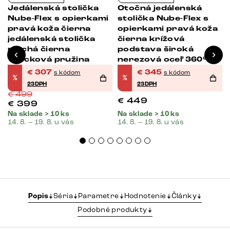
Jedálenská stolička
Otočná jedálenská
Nube-Flex s opierkami
stolička Nube-Flex s
pravá koža čierna
opierkami pravá koža
jedálenská stolička
čierna krížová
plochá čierna
podstava široká
vrecková pružina
nerezová oceľ 360°
otočná vrecková
€
307
€
345
s kódom
s kódom
%
%
pružina
23DPH
23DPH
€
499
€
449
€
399
Na sklade > 10 ks
Na sklade > 10 ks
14. 8. – 19. 8. u vás
14. 8. – 19. 8. u vás
Popis
Séria
Parametre
Hodnotenie
Články
Podobné produkty