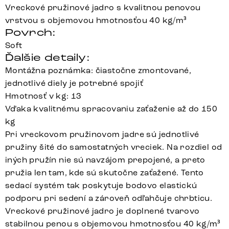
Vreckové pružinové jadro s kvalitnou penovou
vrstvou s objemovou hmotnosťou 40 kg/m³
Povrch:
Soft
Ďalšie detaily:
Montážna poznámka: čiastočne zmontované,
jednotlivé diely je potrebné spojiť
Hmotnosť v kg: 13
Vďaka kvalitnému spracovaniu zaťaženie až do 150
kg
Pri vreckovom pružinovom jadre sú jednotlivé
pružiny šité do samostatných vreciek. Na rozdiel od
iných pružín nie sú navzájom prepojené, a preto
pružia len tam, kde sú skutočne zaťažené. Tento
sedací systém tak poskytuje bodovo elastickú
podporu pri sedení a zároveň odľahčuje chrbticu.
Vreckové pružinové jadro je doplnené tvarovo
stabilnou penou s objemovou hmotnosťou 40 kg/m³