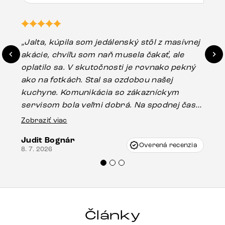
„Jalta, kúpila som jedálenský stôl z masívnej
„O
akácie, chvíľu som naň musela čakať, ale
in
oplatilo sa. V skutočnosti je rovnako pekný
st
ako na fotkách. Stal sa ozdobou našej
ús
kuchyne. Komunikácia so zákazníckym
sp
servisom bola veľmi dobrá. Na spodnej časti
Es
stola bolo malé poškodenie, pravdepodobne
Zobraziť viac
16.
vzniklo pri preprave, ale vďaka pánovi
Judit Bognár
Vincze pri riešení mojej záležitosti pristúpili
Overená recenzia
8. 7. 2026
veľmi korektne. Odporúčam produkty Delife
každému.“
Články