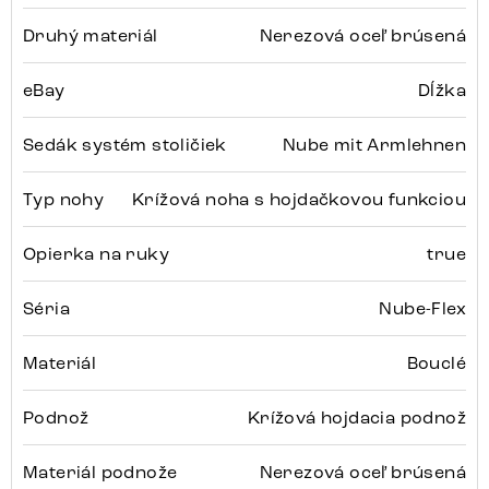
Druhý materiál
Nerezová oceľ brúsená
eBay
Dĺžka
Sedák systém stoličiek
Nube mit Armlehnen
Typ nohy
Krížová noha s hojdačkovou funkciou
Opierka na ruky
true
Séria
Nube-Flex
Materiál
Bouclé
Podnož
Krížová hojdacia podnož
Materiál podnože
Nerezová oceľ brúsená