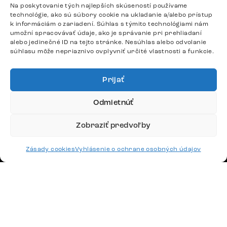
Odpovedáme do 24 hodín.
Na poskytovanie tých najlepších skúseností používame
technológie, ako sú súbory cookie na ukladanie a/alebo prístup
k informáciám o zariadení. Súhlas s týmito technológiami nám
umožní spracovávať údaje, ako je správanie pri prehliadaní
Google recenzie
alebo jedinečné ID na tejto stránke. Nesúhlas alebo odvolanie
4,8
súhlasu môže nepriaznivo ovplyvniť určité vlastnosti a funkcie.
Prijať
Odmietnúť
Doprava
Zobraziť predvoľby
Platby
Zásady cookies
Vyhlásenie o ochrane osobných údajov
Česko
Maďarsko
Nemecko
Švajčiarsko
Francúzsko
Poľsko
Holandsko