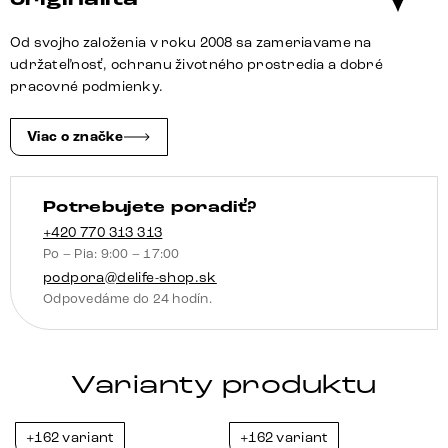
Flex
s
Od svojho založenia v roku 2008 sa zameriavame na
opierkami
udržateľnosť, ochranu životného prostredia a dobré
bouclé
pracovné podmienky.
biela
krížová
Viac o značke
podstava
široká
Potrebujete poradiť?
nerezová
oceľ
+420 770 313 313
Po – Pia: 9:00 – 17:00
360°
podpora@delife-shop.sk
otočná
Odpovedáme do 24 hodín.
hojdacia
funkcia
vrecková
Varianty produktu
pružina
+162 variant
+162 variant
-38%
-23%