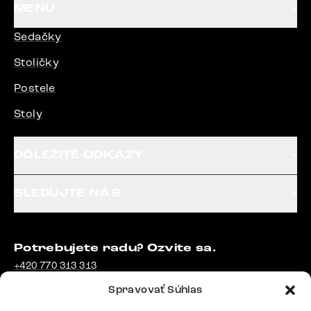
MENU
Sedačky
Stoličky
Postele
Stoly
DÔLEŽITÉ ODKAZY
SLEDUJTE NÁS
Potrebujete radu? Ozvite sa.
+420 770 313 313
Po – Pia: 9:00 – 17:00
Spravovať Súhlas
podpora@delife-shop.sk