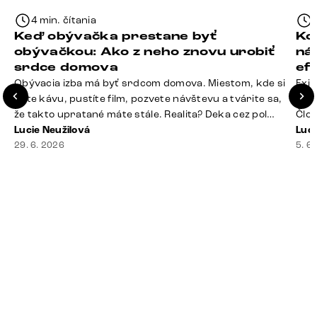
4 min. čítania
Keď obývačka prestane byť
Ko
obývačkou: Ako z neho znovu urobiť
ná
srdce domova
ef
Obývacia izba má byť srdcom domova. Miestom, kde si
Exis
dáte kávu, pustíte film, pozvete návštevu a tvárite sa,
Seda
že takto upratané máte stále. Realita? Deka cez pol
Člov
sedačky, ovládač záhadne zmizol, konferenčný stolík
Lucie Neužilová
veľm
Luci
slúži ako odkladisko všetkého od účteniek po balzam
29. 6. 2026
si n
5. 6
na pery a niekde medzi vankúšmi možno žije stará
nezi
sušienka. Dobrá správa? Aj obývačka, [&hellip;]
ste
nevy