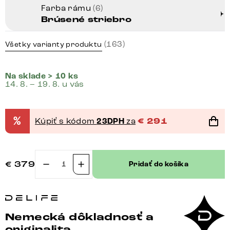
Farba rámu
(6)
Brúsené striebro
(163)
Všetky varianty produktu
Na sklade > 10 ks
14. 8. – 19. 8. u vás
%
Kúpiť s kódom
23DPH
za
€
291
€
379
Pridať do košíka
množstvo
Otočná
jedálenská
stolička
Nemecká dôkladnosť a
Nube-
originalita