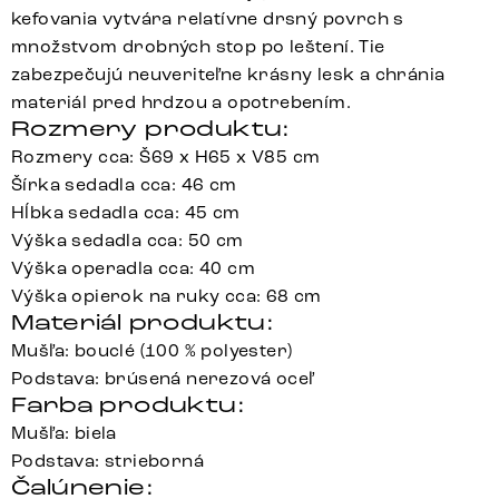
kefovania vytvára relatívne drsný povrch s
množstvom drobných stop po leštení. Tie
zabezpečujú neuveriteľne krásny lesk a chránia
materiál pred hrdzou a opotrebením.
Rozmery produktu:
Rozmery cca: Š69 x H65 x V85 cm
Šírka sedadla cca: 46 cm
Hĺbka sedadla cca: 45 cm
Výška sedadla cca: 50 cm
Výška operadla cca: 40 cm
Výška opierok na ruky cca: 68 cm
Materiál produktu:
Mušľa: bouclé (100 % polyester)
Podstava: brúsená nerezová oceľ
Farba produktu:
Mušľa: biela
Podstava: strieborná
Čalúnenie: