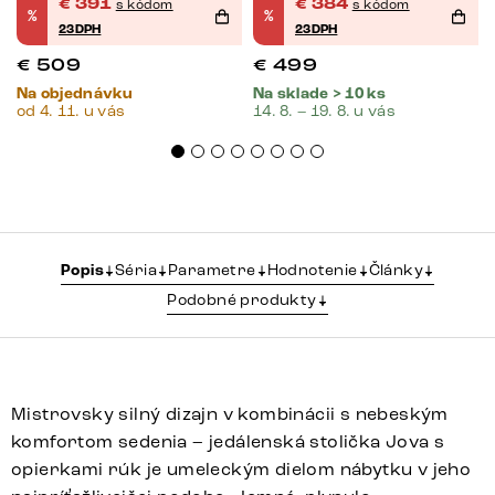
€
391
€
384
s kódom
s kódom
%
%
23DPH
23DPH
€
509
€
499
Na objednávku
Na sklade > 10 ks
od 4. 11. u vás
14. 8. – 19. 8. u vás
Popis
Séria
Parametre
Hodnotenie
Články
Podobné produkty
Mistrovsky silný dizajn v kombinácii s nebeským
komfortom sedenia – jedálenská stolička Jova s
opierkami rúk je umeleckým dielom nábytku v jeho