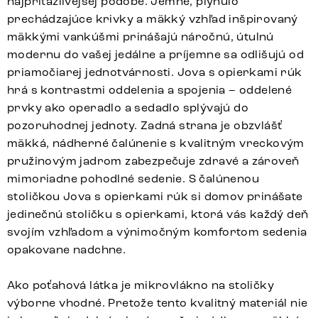
najpríťažlivejšej podobe. Jemné, plynulo
prechádzajúce krivky a mäkký vzhľad inšpirovaný
mäkkými vankúšmi prinášajú náročnú, útulnú
modernu do vašej jedálne a príjemne sa odlišujú od
priamočiarej jednotvárnosti. Jova s opierkami rúk
hrá s kontrastmi oddelenia a spojenia – oddelené
prvky ako operadlo a sedadlo splývajú do
pozoruhodnej jednoty. Zadná strana je obzvlášť
mäkká, nádherné čalúnenie s kvalitným vreckovým
pružinovým jadrom zabezpečuje zdravé a zároveň
mimoriadne pohodlné sedenie. S čalúnenou
stoličkou Jova s opierkami rúk si domov prinášate
jedinečnú stoličku s opierkami, ktorá vás každý deň
svojím vzhľadom a výnimočným komfortom sedenia
opakovane nadchne.
Ako poťahová látka je mikrovlákno na stoličky
výborne vhodné. Pretože tento kvalitný materiál nie