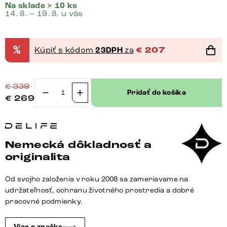
Na sklade > 10 ks
14. 8. – 19. 8. u vás
%
Kúpiť s kódom
23DPH
za
€
207
€
339
Pridať do košíka
€
269
množstvo
Otočná
jedálenská
stolička
Nemecká dôkladnosť a
Jova-
originalita
Flex
s
Od svojho založenia v roku 2008 sa zameriavame na
opierkami
udržateľnosť, ochranu životného prostredia a dobré
mikrovlákno
pracovné podmienky.
antracit
vintage