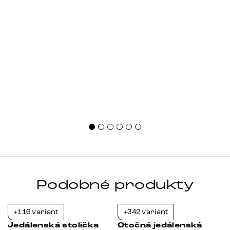
Podobné produkty
+116 variant
+342 variant
-23%
-23%
Jedálenská stolička
Otočná jedálenská