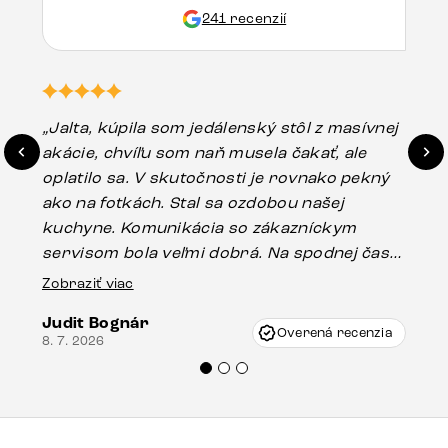
241 recenzií
„Jalta, kúpila som jedálenský stôl z masívnej
„O
akácie, chvíľu som naň musela čakať, ale
in
oplatilo sa. V skutočnosti je rovnako pekný
st
ako na fotkách. Stal sa ozdobou našej
ús
kuchyne. Komunikácia so zákazníckym
sp
servisom bola veľmi dobrá. Na spodnej časti
Es
stola bolo malé poškodenie, pravdepodobne
Zobraziť viac
16.
vzniklo pri preprave, ale vďaka pánovi
Judit Bognár
Vincze pri riešení mojej záležitosti pristúpili
Overená recenzia
8. 7. 2026
veľmi korektne. Odporúčam produkty Delife
každému.“