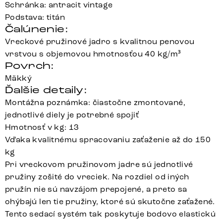
Schránka: antracit vintage
Podstava: titán
Čalúnenie:
Vreckové pružinové jadro s kvalitnou penovou
vrstvou s objemovou hmotnosťou 40 kg/m³
Povrch:
Mäkký
Ďalšie detaily:
Montážna poznámka: čiastočne zmontované,
jednotlivé diely je potrebné spojiť
Hmotnosť v kg: 13
Vďaka kvalitnému spracovaniu zaťaženie až do 150
kg
Pri vreckovom pružinovom jadre sú jednotlivé
pružiny zošité do vreciek. Na rozdiel od iných
pružín nie sú navzájom prepojené, a preto sa
ohýbajú len tie pružiny, ktoré sú skutočne zaťažené.
Tento sedací systém tak poskytuje bodovo elastickú