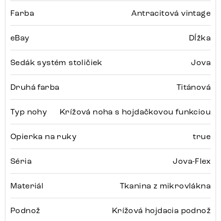
Farba
Antracitová vintage
eBay
Dĺžka
Sedák systém stoličiek
Jova
Druhá farba
Titánová
Typ nohy
Krížová noha s hojdačkovou funkciou
Opierka na ruky
true
Séria
Jova-Flex
Materiál
Tkanina z mikrovlákna
Podnož
Krížová hojdacia podnož