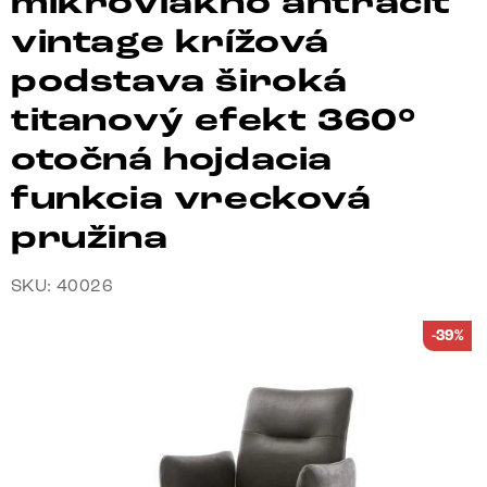
mikrovlákno antracit
vintage krížová
podstava široká
titanový efekt 360°
otočná hojdacia
funkcia vrecková
pružina
SKU: 40026
-39%