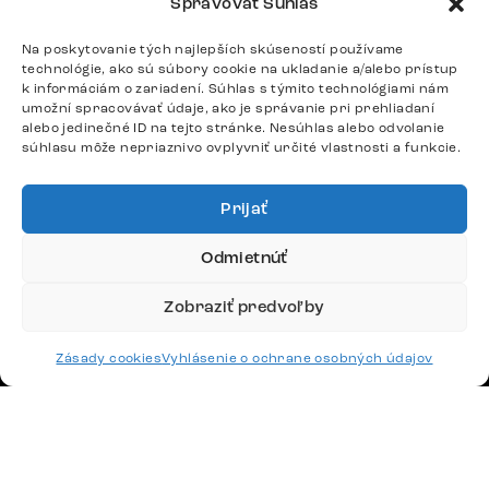
Po – Pia: 9:00 – 17:00
Spravovať Súhlas
podpora@delife-shop.sk
Odpovedáme do 24 hodín.
Na poskytovanie tých najlepších skúseností používame
technológie, ako sú súbory cookie na ukladanie a/alebo prístup
k informáciám o zariadení. Súhlas s týmito technológiami nám
umožní spracovávať údaje, ako je správanie pri prehliadaní
alebo jedinečné ID na tejto stránke. Nesúhlas alebo odvolanie
Google recenzie
súhlasu môže nepriaznivo ovplyvniť určité vlastnosti a funkcie.
4,8
Prijať
Odmietnúť
Doprava
Zobraziť predvoľby
Platby
Zásady cookies
Vyhlásenie o ochrane osobných údajov
Česko
Maďarsko
Nemecko
Švajčiarsko
Francúzsko
Poľsko