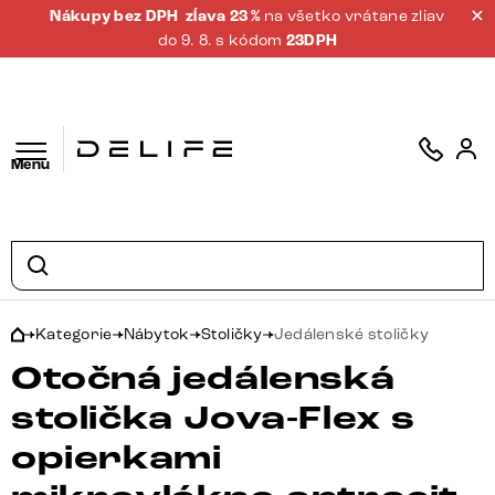
Nákupy bez DPH
zĺava 23 %
na všetko vrátane zliav
do 9. 8. s kódom
23DPH
Menu
Kategorie
Nábytok
Stoličky
Jedálenské stoličky
Otočná jedálenská
stolička Jova-Flex s
opierkami