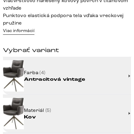
Viacvrstvovo nanesený kovový povrch v titánovom
vzhľade
Punktovo elastická podpora tela vďaka vreckovej
pružine
Viac informácií
Vybrať variant
Farba
(4)
Antracitová vintage
Materiál
(5)
Kov