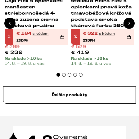
Caja-Flex s opierkami
stolička Heira-Flex s
manšester
opierkami pravá koža
striebornošedá 4-
tmavobéžová krížová
nohá zúžená čierna
podstava široká
vrecková pružina
titánová farba 360°
otočná vrecková
€
184
€
322
s kódom
s kódom
%
%
pružina
23DPH
23DPH
€
299
€
529
€
239
€
419
Na sklade > 10 ks
Na sklade > 10 ks
14. 8. – 19. 8. u vás
14. 8. – 19. 8. u vás
Ďalšie produkty
Overené