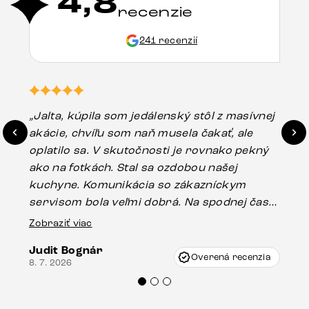
4,8
recenzie
241 recenzií
„Jalta, kúpila som jedálenský stôl z masívnej
„O
akácie, chvíľu som naň musela čakať, ale
in
oplatilo sa. V skutočnosti je rovnako pekný
st
ako na fotkách. Stal sa ozdobou našej
ús
kuchyne. Komunikácia so zákazníckym
sp
servisom bola veľmi dobrá. Na spodnej časti
Es
stola bolo malé poškodenie, pravdepodobne
Zobraziť viac
16.
vzniklo pri preprave, ale vďaka pánovi
Judit Bognár
Vincze pri riešení mojej záležitosti pristúpili
Overená recenzia
8. 7. 2026
veľmi korektne. Odporúčam produkty Delife
každému.“