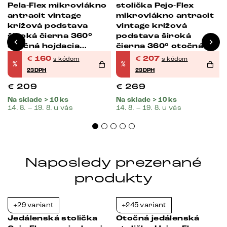
Pela-Flex mikrovlákno
stolička Pejo-Flex
antracit vintage
mikrovlákno antracit
krížová podstava
vintage krížová
široká čierna 360°
podstava široká
otočná hojdacia
čierna 360° otočná
funkcia vrecková
hojdacia funkcia
€
160
€
207
s kódom
s kódom
%
%
pružina
vrecková pružina
23DPH
23DPH
€
209
€
269
Na sklade > 10 ks
Na sklade > 10 ks
14. 8. – 19. 8. u vás
14. 8. – 19. 8. u vás
Naposledy prezerané
produkty
+29 variant
+245 variant
-38%
-39%
Jedálenská stolička
Otočná jedálenská