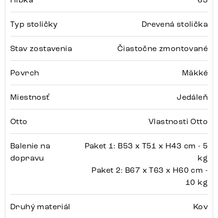
Typ stoličky
Drevená stolička
Stav zostavenia
Čiastočne zmontované
Povrch
Mäkké
Miestnosť
Jedáleň
Otto
Vlastnosti Otto
Balenie na
Paket 1: B53 x T51 x H43 cm - 5
dopravu
kg
Paket 2: B67 x T63 x H60 cm -
10 kg
Druhý materiál
Kov