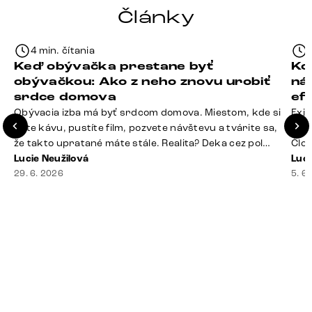
Články
4 min. čítania
Keď obývačka prestane byť
Ko
obývačkou: Ako z neho znovu urobiť
ná
srdce domova
ef
Obývacia izba má byť srdcom domova. Miestom, kde si
Exis
dáte kávu, pustíte film, pozvete návštevu a tvárite sa,
Seda
že takto upratané máte stále. Realita? Deka cez pol
Člov
sedačky, ovládač záhadne zmizol, konferenčný stolík
Lucie Neužilová
veľm
Luci
slúži ako odkladisko všetkého od účteniek po balzam
29. 6. 2026
si n
5. 6
na pery a niekde medzi vankúšmi možno žije stará
nezi
sušienka. Dobrá správa? Aj obývačka, [&hellip;]
ste
nevy