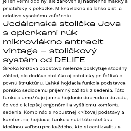
je len veľmi odolný, ale zároveň aj nádherne mäkký a
priateľský k pokožke. Mikrovlákno sa ľahko čistí a
odoláva vysokému zaťaženiu.
Jedálenská stolička Jova
s opierkami rúk
mikrovlákno antracit
vintage – stoličkový
systém od DELIFE
Široká krížová podstava nielenže poskytuje stabilný
základ, ale dodáva stoličke aj esteticky príťažlivú a
pevnú štruktúru. Ľahká hojdacia funkcia podstavca
ponúka sediacemu príjemný zážitok z sedenia. Táto
funkcia umožňuje jemné hojdanie dopredu a dozadu,
čo vedie k lepšej ergonómii a vyššiemu komfortu
sedenia. Kombinácia robustnej krížovej podstavy a
komfortnej hojdacej funkcie robí túto stoličku
ideálnou voľbou pre každého, kto si cení kvalitu a