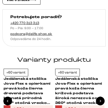
Viac o značke
krížová
podstava
Potrebujete poradiť?
široká
titanový
+420 770 313 313
Po – Pia: 9:00 – 17:00
efekt
podpora@delife-shop.sk
360°
Odpovedáme do 24 hodín.
otočná
hojdacia
funkcia
Varianty produktu
vrecková
pružina
+60 variant
+60 variant
Bestseller
-23%
-23%
Jedálenská stolička
Jedálenská stolička
Jova-Flex s opierkami
Jova-Flex s opierkami
pravá koža čierna
pravá koža čierna
drevená podstava
krížová podstava
hranatá prírodná
široká nerezová oceľ
180° otočná vrecková
360° otočná vrecková
pružina
pružina