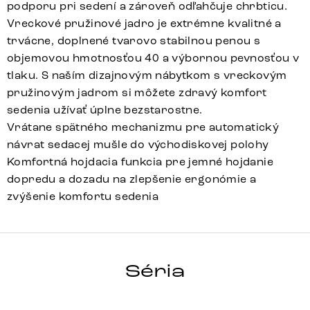
podporu pri sedení a zároveň odľahčuje chrbticu.
Vreckové pružinové jadro je extrémne kvalitné a
trvácne, doplnené tvarovo stabilnou penou s
objemovou hmotnosťou 40 a výbornou pevnosťou v
tlaku. S naším dizajnovým nábytkom s vreckovým
pružinovým jadrom si môžete zdravý komfort
sedenia užívať úplne bezstarostne.
Vrátane spätného mechanizmu pre automatický
návrat sedacej mušle do východiskovej polohy
Komfortná hojdacia funkcia pre jemné hojdanie
dopredu a dozadu na zlepšenie ergonómie a
zvýšenie komfortu sedenia
Jova-Flex
Array
Detail celej série
Séria