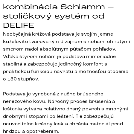
kombinácia Schlamm –
stoličkový systém od
DELIFE
Neobyčajná krížová podstava je svojím jemne
kužeľovito tvarovaným dizajnom s nohami ohnutými
smerom nadol absolútnym pútačom pohľadov.
Vďaka štyrom nohám je podstava mimoriadne
stabilná a zabezpečuje jedinečný komfort s
praktickou funkciou návratu a možnosťou otočenia
o 180 stupňov.
Podstava je vyrobená z ručne brúseného
nerezového kovu. Náročný proces brúsenia a
leštenia vytvára relatívne drsný povrch s mnohými
drobnými stopami po leštení. Tie zabezpečujú
neuveriteľne krásny lesk a chránia materiál pred
hrdzou a opotrebením.