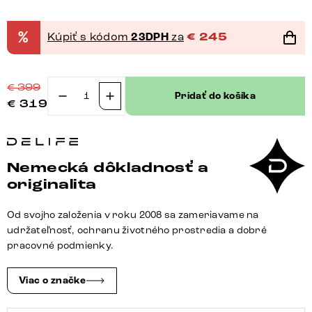
%
Kúpiť s kódom
23DPH
za
€
245
€
399
Pridať do košíka
€
319
množstvo
Otočná
jedálenská
stolička
Nemecká dôkladnosť a
Heira-
originalita
Flex
s
Od svojho založenia v roku 2008 sa zameriavame na
opierkami
udržateľnosť, ochranu životného prostredia a dobré
zmiešané
pracovné podmienky.
materiály
tmavobéžová
Viac o značke
krížová