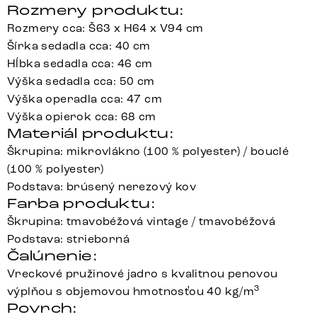
Rozmery produktu:
Rozmery cca: Š63 x H64 x V94 cm
Šírka sedadla cca: 40 cm
Hĺbka sedadla cca: 46 cm
Výška sedadla cca: 50 cm
Výška operadla cca: 47 cm
Výška opierok cca: 68 cm
Materiál produktu:
Škrupina: mikrovlákno (100 % polyester) / bouclé
(100 % polyester)
Podstava: brúsený nerezový kov
Farba produktu:
Škrupina: tmavobéžová vintage / tmavobéžová
Podstava: strieborná
Čalúnenie:
Vreckové pružinové jadro s kvalitnou penovou
3
výplňou s objemovou hmotnosťou 40 kg/m
Povrch: