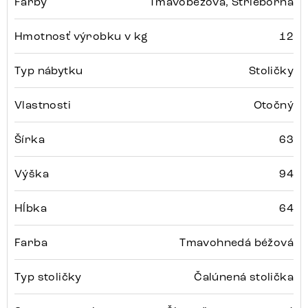
Farby
Tmavobéžová, Strieborná
Hmotnosť výrobku v kg
12
Typ nábytku
Stoličky
Vlastnosti
Otočný
Šírka
63
Výška
94
Hĺbka
64
Farba
Tmavohnedá béžová
Typ stoličky
Čalúnená stolička