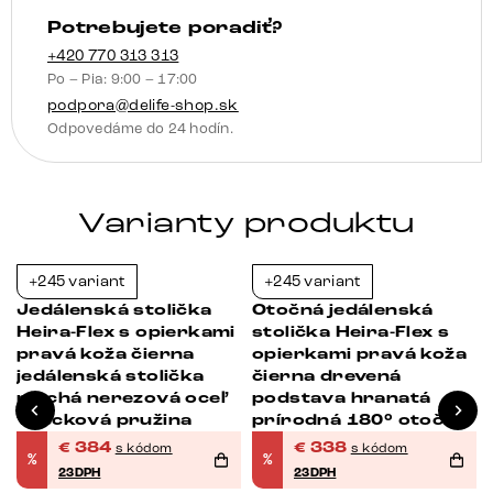
podstava
Potrebujete poradiť?
zúžená
nerezová
+420 770 313 313
Po – Pia: 9:00 – 17:00
oceľ
podpora@delife-shop.sk
otočná
Odpovedáme do 24 hodín.
o
180°
vrecková
Varianty produktu
pružina
+245 variant
+245 variant
-23%
-23%
Jedálenská stolička
Otočná jedálenská
Heira-Flex s opierkami
stolička Heira-Flex s
pravá koža čierna
opierkami pravá koža
jedálenská stolička
čierna drevená
plochá nerezová oceľ
podstava hranatá
vrecková pružina
prírodná 180° otočná
vrecková pružina
€
384
€
338
s kódom
s kódom
%
%
23DPH
23DPH