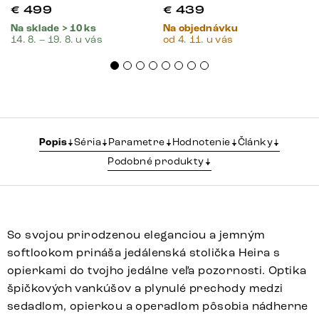
€
499
€
439
Na sklade > 10 ks
Na objednávku
14. 8. – 19. 8. u vás
od 4. 11. u vás
Popis
Séria
Parametre
Hodnotenie
Články
Podobné produkty
So svojou prirodzenou eleganciou a jemným
softlookom prináša jedálenská stolička Heira s
opierkami do tvojho jedálne veľa pozornosti. Optika
špičkových vankúšov a plynulé prechody medzi
sedadlom, opierkou a operadlom pôsobia nádherne