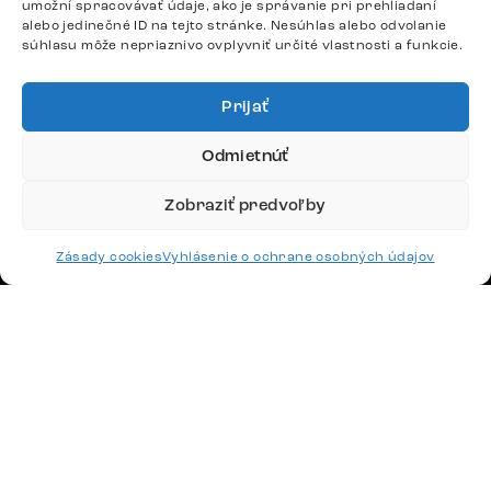
umožní spracovávať údaje, ako je správanie pri prehliadaní
Postele
alebo jedinečné ID na tejto stránke. Nesúhlas alebo odvolanie
súhlasu môže nepriaznivo ovplyvniť určité vlastnosti a funkcie.
Stoly
Prijať
DÔLEŽITÉ ODKAZY
Odmietnúť
SLEDUJTE NÁS
Zobraziť predvoľby
Zásady cookies
Vyhlásenie o ochrane osobných údajov
Potrebujete radu? Ozvite sa.
+420 770 313 313
Po – Pia: 9:00 – 17:00
podpora@delife-shop.sk
Odpovedáme do 24 hodín.
Google recenzie