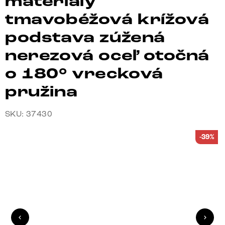
materiály
tmavobéžová krížová
podstava zúžená
nerezová oceľ otočná
o 180° vrecková
pružina
SKU: 37430
-39%