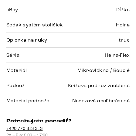
eBay
Dĺžka
Sedák systém stoličiek
Heira
Opierka na ruky
true
Séria
Heira-Flex
Materiál
Mikrovlákno / Bouclé
Podnož
Krížová podnož zaoblená
Materiál podnože
Nerezová oceľ brúsená
Potrebujete poradiť?
+420 770 313 313
Po – Pia: 9:00 – 17:00