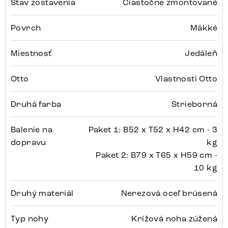
Stav zostavenia
Čiastočne zmontované
Povrch
Mäkké
Miestnosť
Jedáleň
Otto
Vlastnosti Otto
Druhá farba
Strieborná
Balenie na
Paket 1: B52 x T52 x H42 cm - 3
dopravu
kg
Paket 2: B79 x T65 x H59 cm -
10 kg
Druhý materiál
Nerezová oceľ brúsená
Typ nohy
Krížová noha zúžená