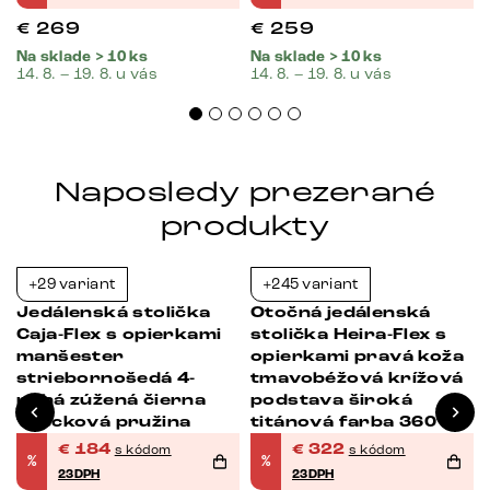
€
269
€
259
Na sklade > 10 ks
Na sklade > 10 ks
14. 8. – 19. 8. u vás
14. 8. – 19. 8. u vás
Naposledy prezerané
produkty
+29 variant
+245 variant
-38%
-39%
Jedálenská stolička
Otočná jedálenská
Caja-Flex s opierkami
stolička Heira-Flex s
manšester
opierkami pravá koža
striebornošedá 4-
tmavobéžová krížová
nohá zúžená čierna
podstava široká
vrecková pružina
titánová farba 360°
otočná vrecková
€
184
€
322
s kódom
s kódom
%
%
pružina
23DPH
23DPH