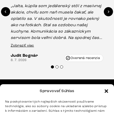
„Jalta, kúpila som jedálenský stôl z masívnej
„O
akácie, chvíľu som naň musela čakať, ale
in
oplatilo sa. V skutočnosti je rovnako pekný
st
ako na fotkách. Stal sa ozdobou našej
ús
kuchyne. Komunikácia so zákazníckym
sp
servisom bola veľmi dobrá. Na spodnej časti
Es
stola bolo malé poškodenie, pravdepodobne
Zobraziť viac
16.
vzniklo pri preprave, ale vďaka pánovi
Judit Bognár
Vincze pri riešení mojej záležitosti pristúpili
Overená recenzia
8. 7. 2026
veľmi korektne. Odporúčam produkty Delife
každému.“
Spravovať Súhlas
MENU
Sedačky
Na poskytovanie tých najlepších skúseností používame
technológie, ako sú súbory cookie na ukladanie a/alebo prístup
Stoličky
k informáciám o zariadení. Súhlas s týmito technológiami nám