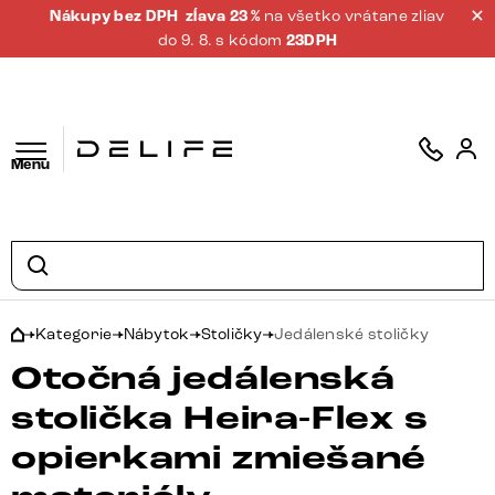
Nákupy bez DPH
zĺava 23 %
na všetko vrátane zliav
do 9. 8. s kódom
23DPH
Menu
Kategorie
Nábytok
Stoličky
Jedálenské stoličky
Otočná jedálenská
stolička Heira-Flex s
opierkami zmiešané