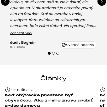
akácie, chvíľu som naň musela čakať, ale
in
oplatilo sa. V skutočnosti je rovnako pekný
st
ako na fotkách. Stal sa ozdobou našej
ús
kuchyne. Komunikácia so zákazníckym
sp
servisom bola veľmi dobrá. Na spodnej časti
Es
stola bolo malé poškodenie, pravdepodobne
Zobraziť viac
16.
vzniklo pri preprave, ale vďaka pánovi
Judit Bognár
Vincze pri riešení mojej záležitosti pristúpili
Overená recenzia
8. 7. 2026
veľmi korektne. Odporúčam produkty Delife
každému.“
Články
4 min. čítania
Keď obývačka prestane byť
Ko
obývačkou: Ako z neho znovu urobiť
ná
srdce domova
ef