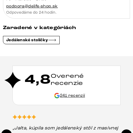
podpora@delife-shop.sk
Odpovedáme do 24 hodín.
Zaradené v kategóriách
Jedálenské stoličky
4,8
Overené
recenzie
241 recenzií
„Jalta, kúpila som jedálenský stôl z masívnej
„O