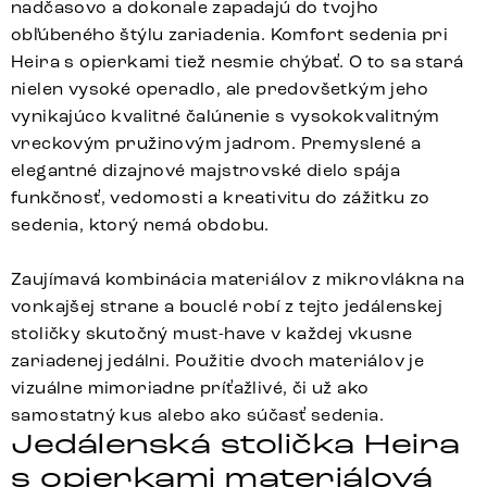
nadčasovo a dokonale zapadajú do tvojho
obľúbeného štýlu zariadenia. Komfort sedenia pri
Heira s opierkami tiež nesmie chýbať. O to sa stará
nielen vysoké operadlo, ale predovšetkým jeho
vynikajúco kvalitné čalúnenie s vysokokvalitným
vreckovým pružinovým jadrom. Premyslené a
elegantné dizajnové majstrovské dielo spája
funkčnosť, vedomosti a kreativitu do zážitku zo
sedenia, ktorý nemá obdobu.
Zaujímavá kombinácia materiálov z mikrovlákna na
vonkajšej strane a bouclé robí z tejto jedálenskej
stoličky skutočný must-have v každej vkusne
zariadenej jedálni. Použitie dvoch materiálov je
vizuálne mimoriadne príťažlivé, či už ako
samostatný kus alebo ako súčasť sedenia.
Jedálenská stolička Heira
s opierkami materiálová