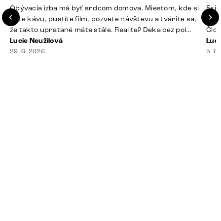
Obývacia izba má byť srdcom domova. Miestom, kde si
Exis
dáte kávu, pustíte film, pozvete návštevu a tvárite sa,
Seda
že takto upratané máte stále. Realita? Deka cez pol
Člov
sedačky, ovládač záhadne zmizol, konferenčný stolík
Lucie Neužilová
veľm
Luci
slúži ako odkladisko všetkého od účteniek po balzam
29. 6. 2026
si n
5. 6
na pery a niekde medzi vankúšmi možno žije stará
nezi
sušienka. Dobrá správa? Aj obývačka, [&hellip;]
ste
nevy