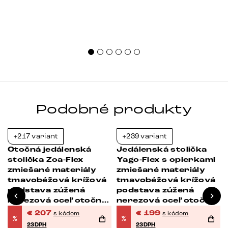
Podobné produkty
+217 variant
+239 variant
-23%
-23%
Otočná jedálenská
Jedálenská stolička
stolička Zoa-Flex
Yago-Flex s opierkami
zmiešané materiály
zmiešané materiály
tmavobéžová krížová
tmavobéžová krížová
podstava zúžená
podstava zúžená
nerezová oceľ otočná
nerezová oceľ otočný
o 180° vrecková
o 180° vrecková
€
207
€
199
s kódom
s kódom
%
%
pružina
pružina
23DPH
23DPH