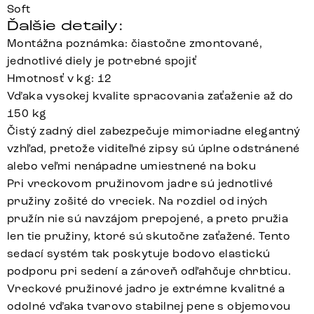
Soft
Ďalšie detaily:
Montážna poznámka: čiastočne zmontované,
jednotlivé diely je potrebné spojiť
Hmotnosť v kg: 12
Vďaka vysokej kvalite spracovania zaťaženie až do
150 kg
Čistý zadný diel zabezpečuje mimoriadne elegantný
vzhľad, pretože viditeľné zipsy sú úplne odstránené
alebo veľmi nenápadne umiestnené na boku
Pri vreckovom pružinovom jadre sú jednotlivé
pružiny zošité do vreciek. Na rozdiel od iných
pružín nie sú navzájom prepojené, a preto pružia
len tie pružiny, ktoré sú skutočne zaťažené. Tento
sedací systém tak poskytuje bodovo elastickú
podporu pri sedení a zároveň odľahčuje chrbticu.
Vreckové pružinové jadro je extrémne kvalitné a
odolné vďaka tvarovo stabilnej pene s objemovou