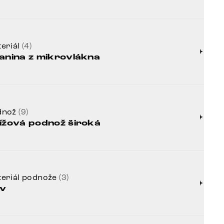
eriál
(4)
anina z mikrovlákna
dnož
(9)
ížová podnož široká
eriál podnože
(3)
v