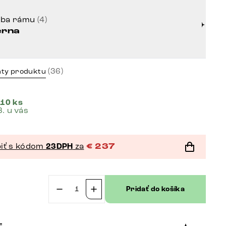
rba rámu
(4)
erna
(36)
nty produktu
 10 ks
8. u vás
iť s kódom
23DPH
za
€
237
Pridať do košíka
množstvo
Otočná
jedálenská