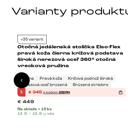
Varianty produkt
+35 variant
8%
-23%
Otočná jedálenská stolička Elso-Flex
pravá koža čierna krížová podstava
vá
široká nerezová oceľ 360° otočná
vrecková pružina
Čierna
Pravá koža
Krížová podnož široká
á
Nerezová oceľ brúsená
Brúsené striebro
%
€
345
s kódom
23DPH
€
449
Na sklade > 10 ks
14. 8. – 19. 8. u vás