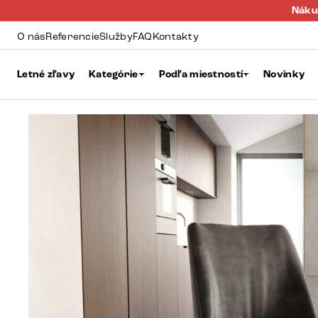
Náku
O nás
Referencie
Služby
FAQ
Kontakty
Letné zľavy
Kategórie
Podľa miestností
Novinky