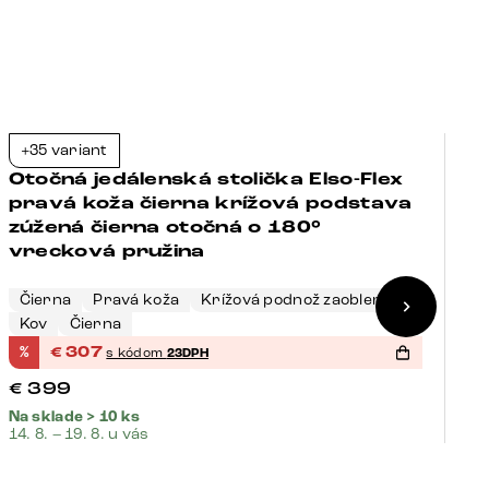
+35 variant
+
-23%
Otočná jedálenská stolička Elso-Flex
O
pravá koža čierna krížová podstava
p
zúžená čierna otočná o 180°
š
vrecková pružina
p
Čierna
Pravá koža
Krížová podnož zaoblená
Č
Kov
Čierna
K
%
€
307
%
s kódom
23DPH
€
€
399
€
Na sklade > 10 ks
Na
14. 8. – 19. 8. u vás
14.