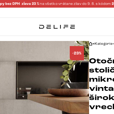
py bez DPH
zĺava 23 %
na všetko vrátane zliav do 9. 8. s kódom
Kategorie
-23%
Otoč
stoli
mikr
vint
širo
vrec