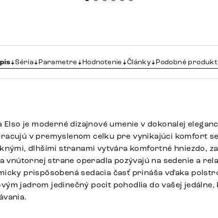
pis
Séria
Parametre
Hodnotenie
Články
Podobné produkt
 Elso je moderné dizajnové umenie v dokonalej eleganci
racujú v premyslenom celku pre vynikajúci komfort se
knými, dlhšími stranami vytvára komfortné hniezdo, za
na vnútornej strane operadla pozývajú na sedenie a rel
micky prispôsobená sedacia časť prináša vďaka polst
ým jadrom jedinečný pocit pohodlia do vašej jedálne,
ávania.