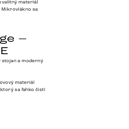
valitný materiál
. Mikrovlákno sa
age –
FE
ý stojan a moderný
ovový materiál
torý sa ľahko čistí