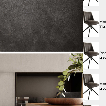
Mat
Tk
Po
Kr
Mat
Ko