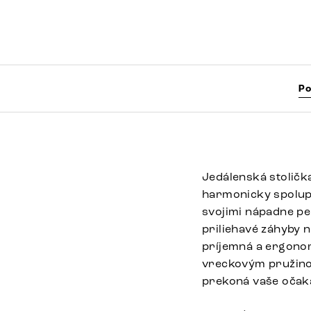
Po
Jedálenská stolička
harmonicky spolup
svojimi nápadne pe
priliehavé záhyby 
príjemná a ergono
vreckovým pružinov
prekoná vaše očak