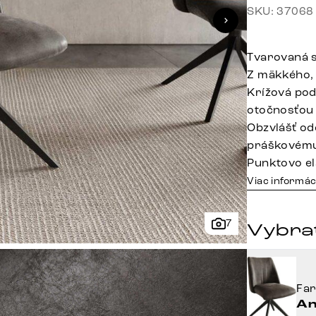
SKU: 37068
Tvarovaná s
Z mäkkého,
Krížová pod
otočnosťou
Obzvlášť od
práškovému
Punktovo el
Viac informác
7
Vybrať
Fa
An