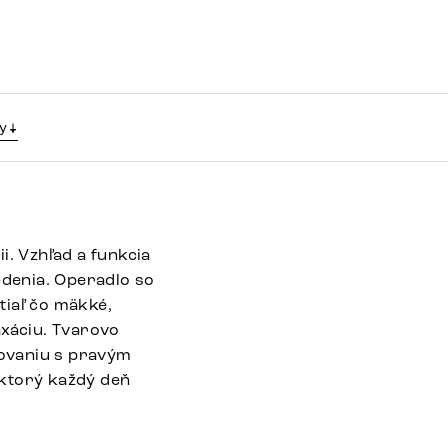
y
i. Vzhľad a funkcia
denia. Operadlo so
tiaľ čo mäkké,
axáciu. Tvarovo
rovaniu s pravým
 ktorý každý deň