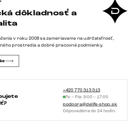
stolička
ká dôkladnosť a
Elso-
Flex
lita
mikrovlákno
antracit
oženia v roku 2008 sa zameriavame na udržateľnosť,
vintage
tného prostredia a dobré pracovné podmienky.
krížová
podstava
čke
široká
čierna
360°
otočná
+420 770 313 313
bujete
Po – Pia: 9:00 – 17:00
vrecková
ť?
podpora@delife-shop.sk
pružina
Odpovedáme do 24 hodín.