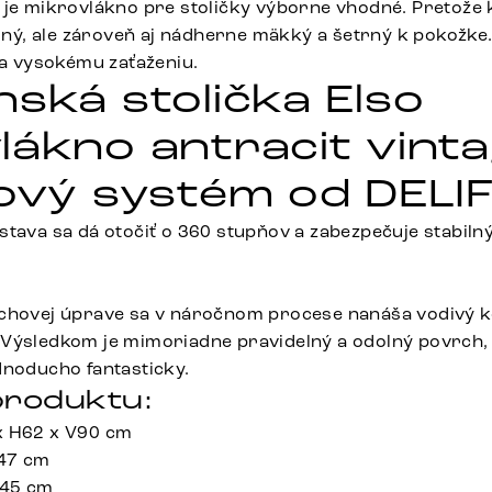
 je mikrovlákno pre stoličky výborne vhodné. Pretože k
dolný, ale zároveň aj nádherne mäkký a šetrný k pokožke
va vysokému zaťaženiu.
nská stolička Elso
lákno antracit vint
kový systém od DELI
stava sa dá otočiť o 360 stupňov a zabezpečuje stabiln
rchovej úprave sa v náročnom procese nanáša vodivý k
Výsledkom je mimoriadne pravidelný a odolný povrch, k
dnoducho fantasticky.
roduktu:
x H62 x V90 cm
 47 cm
 45 cm