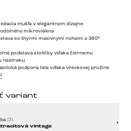
edacia mušľa v elegantnom dizajne
 odolného mikrovlákna
stava so štyrmi masívnymi nohami a 360°
olná podstava stoličky vďaka čiernemu
 nástreku
astická podpora tela vďaka vreckovej pružine
ií
 variant
rba
(3)
tracitová vintage