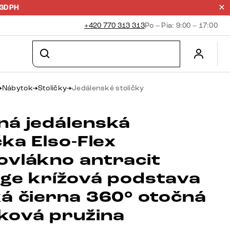
23DPH
+420 770 313 313
Po – Pia: 9:00 – 17:00
Nábytok
Stoličky
Jedálenské stoličky
ná jedálenská
čka Elso-Flex
ovlákno antracit
age krížová podstava
ká čierna 360° otočná
ková pružina