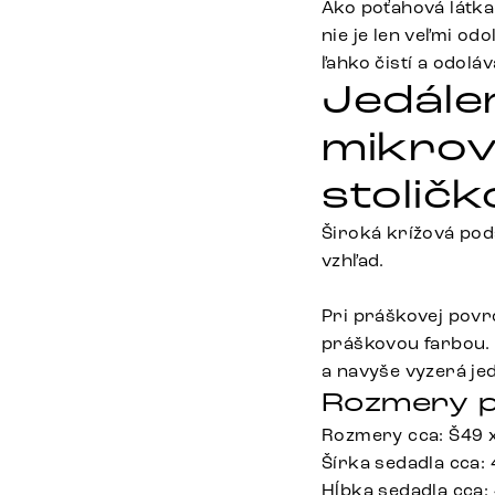
Ako poťahová látka
nie je len veľmi o
ľahko čistí a odolá
Jedále
mikrov
stolič
Široká krížová pod
vzhľad.
Pri práškovej pov
práškovou farbou. 
a navyše vyzerá je
Rozmery p
Rozmery cca: Š49 
Šírka sedadla cca:
Hĺbka sedadla cca: