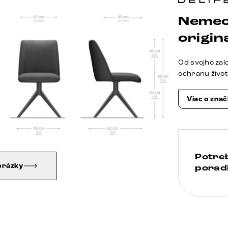
Nemec
origina
Od svojho zal
ochranu živo
Viac o zna
Potre
brázky
poradi