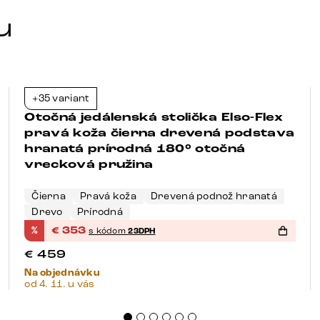
u
+35 variant
-23%
Otočná jedálenská stolička Elso-Flex
pravá koža čierna drevená podstava
hranatá prírodná 180° otočná
vrecková pružina
Čierna
Pravá koža
Drevená podnož hranatá
Drevo
Prírodná
%
€
353
s kódom
23DPH
€
459
Na objednávku
od 4. 11. u vás