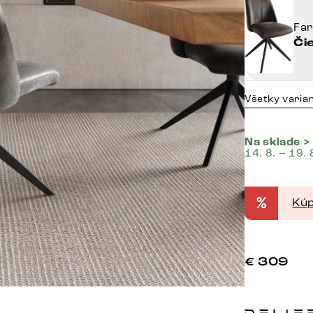
Fa
Či
Všetky varia
Na sklade >
14. 8. – 19. 
%
Kúp
€
309