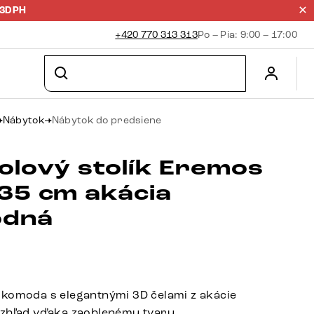
23DPH
+420 770 313 313
Po – Pia: 9:00 – 17:00
Nábytok
Nábytok do predsiene
olový stolík Eremos
35 cm akácia
odná
komoda s elegantnými 3D čelami z akácie
vzhľad vďaka zaoblenému tvaru