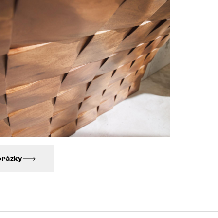
brázky