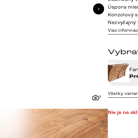
Úspora mies
Konzolový s
Nezvyčajný 
Viac informác
Vybrať
Fa
Pr
Všetky varia
7
Nie je na sk