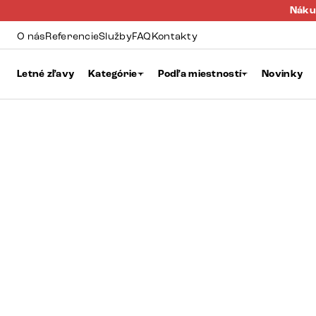
Náku
O nás
Referencie
Služby
FAQ
Kontakty
Letné zľavy
Kategórie
Podľa miestností
Novinky