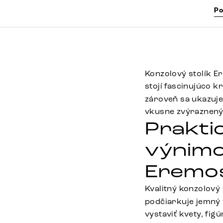
Po
Konzolový stolík E
stojí fascinujúco 
zároveň sa ukazuje
vkusne zvýraznený
Prakti
výnimo
Eremos
Kvalitný konzolový 
podčiarkuje jemný 
vystaviť kvety, fig