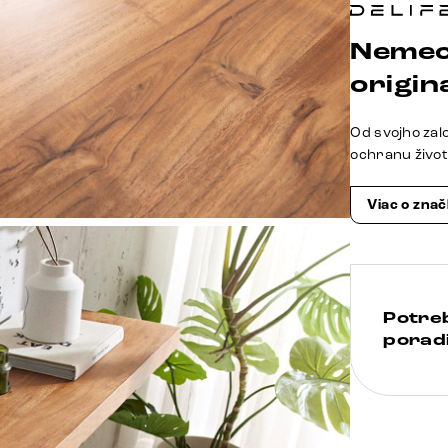
Nemec
origina
Od svojho zal
ochranu živo
Viac o zna
Potre
poradi