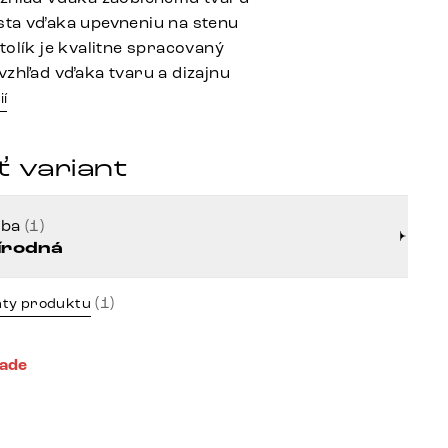
ta vďaka upevneniu na stenu
tolík je kvalitne spracovaný
vzhľad vďaka tvaru a dizajnu
ií
 variant
rba
(1)
írodná
(1)
nty produktu
lade