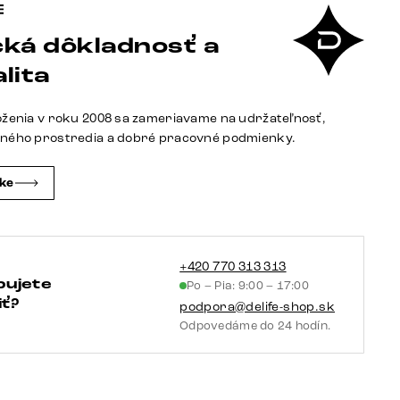
ká dôkladnosť a
lita
oženia v roku 2008 sa zameriavame na udržateľnosť,
tného prostredia a dobré pracovné podmienky.
čke
+420 770 313 313
bujete
Po – Pia: 9:00 – 17:00
ť?
podpora@delife-shop.sk
Odpovedáme do 24 hodín.