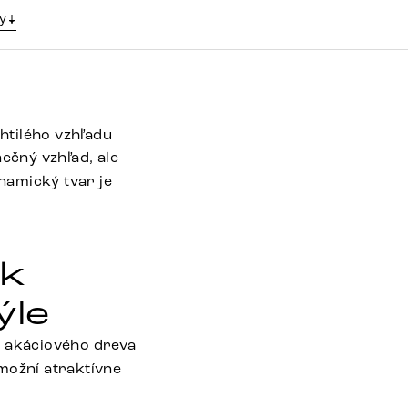
y
htilého vzhľadu
nečný vzhľad, ale
namický tvar je
ík
ýle
a akáciového dreva
možní atraktívne