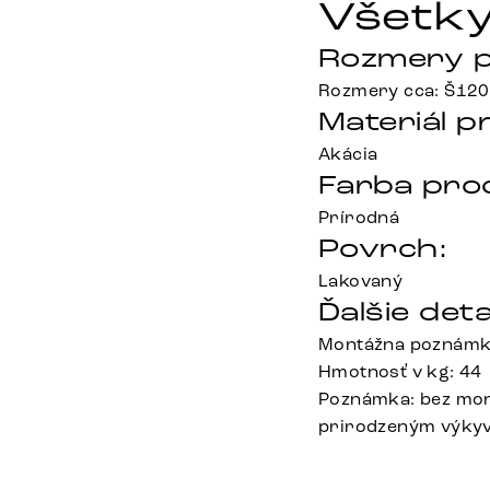
Všetky
Rozmery p
Rozmery cca: Š120
Materiál p
Akácia
Farba pro
Prírodná
Povrch:
Lakovaný
Ďalšie deta
Montážna poznámka:
Hmotnosť v kg: 44
Poznámka: bez mont
prirodzeným výkyvo