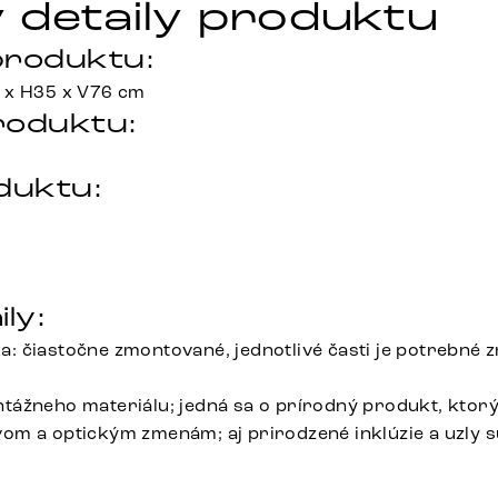
 detaily produktu
roduktu:
 x H35 x V76 cm
roduktu:
duktu:
ily:
 čiastočne zmontované, jednotlivé časti je potrebné 
ážneho materiálu; jedná sa o prírodný produkt, ktorý
m a optickým zmenám; aj prirodzené inklúzie a uzly s