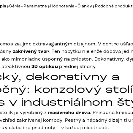
pis
Séria
Parametre
Hodnotenie
Články
Podobné produkt
remos zaujme extravagantným dizajnom. V centre ušľac
krásny
zakrivený tvar
. Ten nábytku nielenže dodáva jedi
 ako mimoriadne úsporný na priestor. Dekoratívny, dy
 atraktívnou
3D optikou
prednej strany.
cký, dekoratívny a
čný: konzolový stol
 v industriálnom št
stolík je vyrobený z
masívneho dreva
. Prírodná kresb
vzhľad zakrivenej komody. Pestrý a nápadný dizajn ti u
úrky alebo iné predmety – v každej miestnosti.