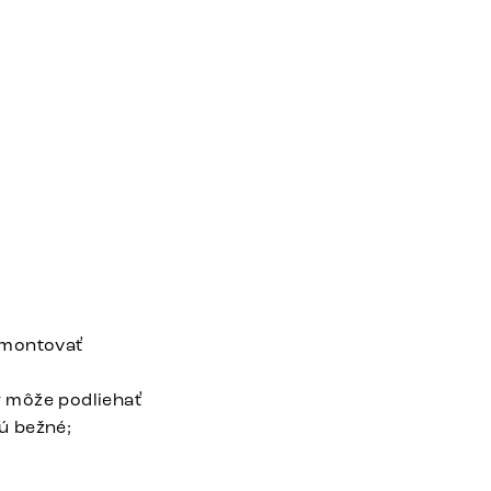
zmontovať
 môže podliehať
ú bežné;