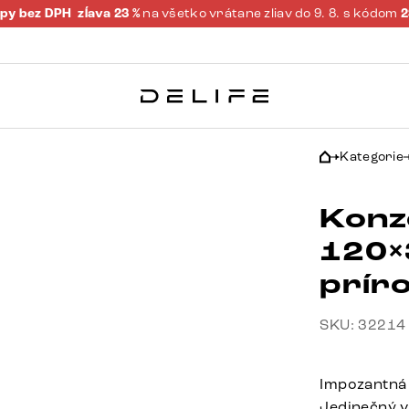
py bez DPH
zĺava 23 %
na všetko vrátane zliav do 9. 8. s kódom
Kategorie
Konz
120×
prír
SKU: 32214
Impozantná 
Jedinečný 