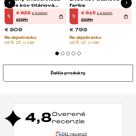
Livos kov titánová
farba
farba
€
622
€
615
s kódom
s kódom
%
%
23DPH
23DPH
€
809
€
799
Na objednávku
Na objednávku
od 9. 12. u vás
od 9. 12. u vás
Ďalšie produkty
4,8
Overené
recenzie
241 recenzií