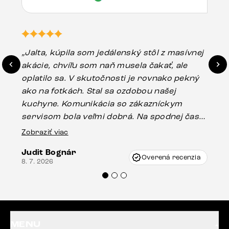
„Jalta, kúpila som jedálenský stôl z masívnej
„O
akácie, chvíľu som naň musela čakať, ale
in
oplatilo sa. V skutočnosti je rovnako pekný
st
ako na fotkách. Stal sa ozdobou našej
ús
kuchyne. Komunikácia so zákazníckym
sp
servisom bola veľmi dobrá. Na spodnej časti
Es
stola bolo malé poškodenie, pravdepodobne
Zobraziť viac
16.
vzniklo pri preprave, ale vďaka pánovi
Judit Bognár
Vincze pri riešení mojej záležitosti pristúpili
Overená recenzia
8. 7. 2026
veľmi korektne. Odporúčam produkty Delife
každému.“
MENU