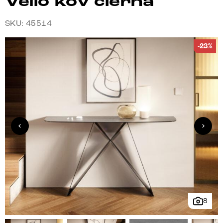
Velio kov čierna
SKU: 45514
-23%
8