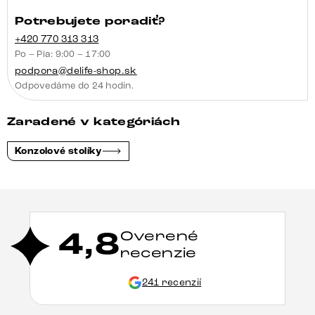
Potrebujete poradiť?
+420 770 313 313
Po – Pia: 9:00 – 17:00
podpora@delife-shop.sk
Odpovedáme do 24 hodín.
Zaradené v kategóriách
Konzolové stolíky
4,8
Overené
recenzie
241 recenzií