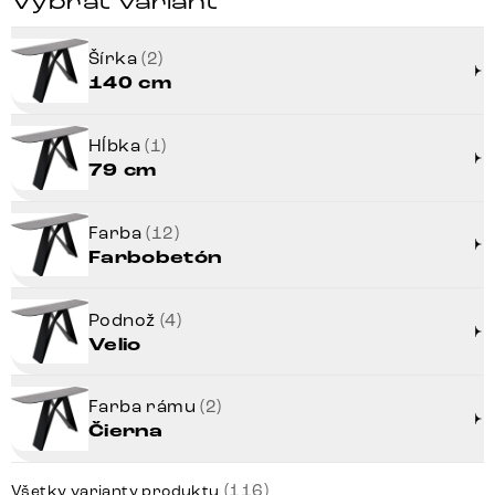
Vybrať variant
Šírka
(2)
140 cm
Hĺbka
(1)
79 cm
Farba
(12)
Farbobetón
Podnož
(4)
Velio
Farba rámu
(2)
Čierna
(116)
Všetky varianty produktu