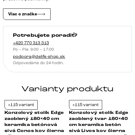
sivá
Velio
Viac o značke
kov
čierna
Potrebujete poradiť?
+420 770 313 313
Po – Pia: 9:00 – 17:00
podpora@delife-shop.sk
Odpovedáme do 24 hodín.
Varianty produktu
+115 variant
+115 variant
-23%
-23%
Konzolový stolík Edge
Konzolový stolík Edge
zaoblený 180×40 cm
zaoblený tvar 180×40
keramika betónová
cm keramika betón
sivá Conos kov čierna
sivá Livos kov čierna