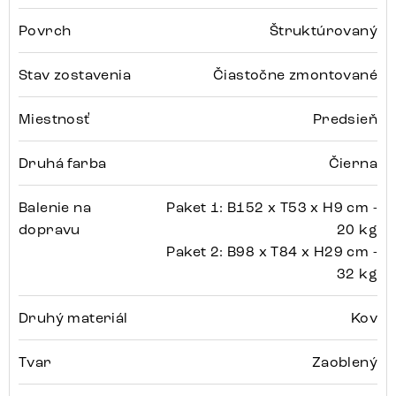
Povrch
Štruktúrovaný
Stav zostavenia
Čiastočne zmontované
Miestnosť
Predsieň
Druhá farba
Čierna
Balenie na
Paket 1: B152 x T53 x H9 cm -
dopravu
20 kg
Paket 2: B98 x T84 x H29 cm -
32 kg
Druhý materiál
Kov
Tvar
Zaoblený