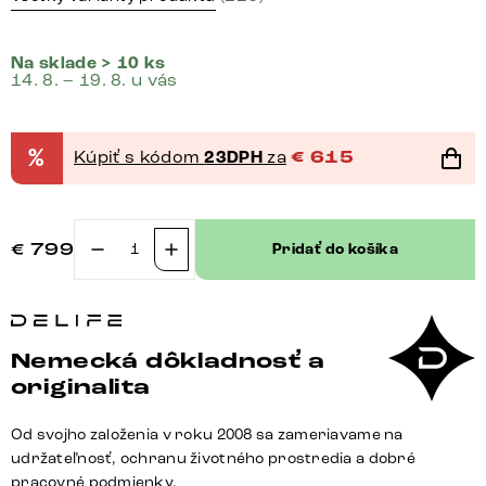
Na sklade > 10 ks
14. 8. – 19. 8. u vás
%
Kúpiť s kódom
23DPH
za
€
615
€
799
Pridať do košíka
množstvo
Konzolový
stolík
Edge
Nemecká dôkladnosť a
zaoblený
originalita
140×40
cm
Od svojho založenia v roku 2008 sa zameriavame na
keramika
udržateľnosť, ochranu životného prostredia a dobré
betón
pracovné podmienky.