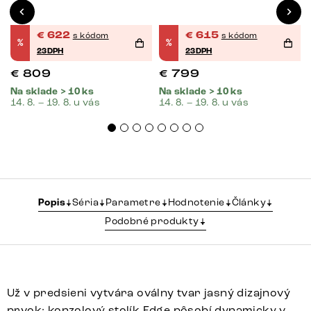
€
622
€
615
s kódom
s kódom
%
%
23DPH
23DPH
€
809
€
799
Na sklade > 10 ks
Na sklade > 10 ks
14. 8. – 19. 8. u vás
14. 8. – 19. 8. u vás
Popis
Séria
Parametre
Hodnotenie
Články
Podobné produkty
Už v predsieni vytvára oválny tvar jasný dizajnový
prvok: konzolový stolík Edge pôsobí dynamicky v