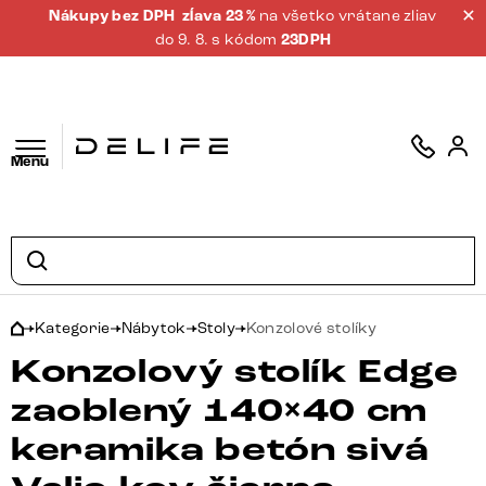
Nákupy bez DPH
zĺava 23 %
na všetko vrátane zliav
do 9. 8. s kódom
23DPH
Menu
Kategorie
Nábytok
Stoly
Konzolové stolíky
Konzolový stolík Edge
zaoblený 140×40 cm
keramika betón sivá