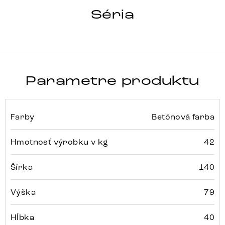
HRANA
Séria
Detail celej série
Parametre produktu
Farby
Betónová farba
Hmotnosť výrobku v kg
42
Šírka
140
Výška
79
Hĺbka
40