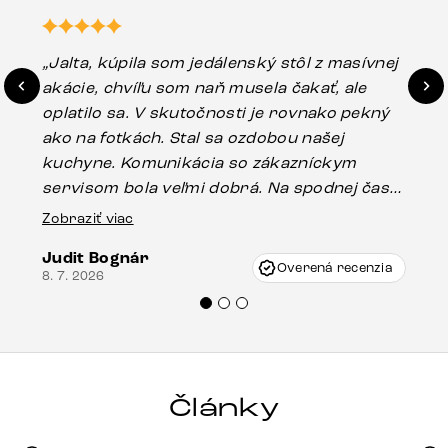
„Jalta, kúpila som jedálenský stôl z masívnej
„O
akácie, chvíľu som naň musela čakať, ale
in
oplatilo sa. V skutočnosti je rovnako pekný
st
ako na fotkách. Stal sa ozdobou našej
ús
kuchyne. Komunikácia so zákazníckym
sp
servisom bola veľmi dobrá. Na spodnej časti
Es
stola bolo malé poškodenie, pravdepodobne
Zobraziť viac
16.
vzniklo pri preprave, ale vďaka pánovi
Judit Bognár
Vincze pri riešení mojej záležitosti pristúpili
Overená recenzia
8. 7. 2026
veľmi korektne. Odporúčam produkty Delife
každému.“
Články