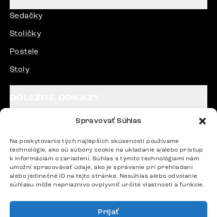
Sedačky
Stoličky
Postele
Stoly
DÔLEŽITÉ ODKAZY
Spravovať Súhlas
SLEDUJTE NÁS
Na poskytovanie tých najlepších skúseností používame
technológie, ako sú súbory cookie na ukladanie a/alebo prístup
k informáciám o zariadení. Súhlas s týmito technológiami nám
Potrebujete radu? Ozvite sa.
umožní spracovávať údaje, ako je správanie pri prehliadaní
+420 770 313 313
alebo jedinečné ID na tejto stránke. Nesúhlas alebo odvolanie
súhlasu môže nepriaznivo ovplyvniť určité vlastnosti a funkcie.
Po – Pia: 9:00 – 17:00
podpora@delife-shop.sk
Odpovedáme do 24 hodín.
Prijať