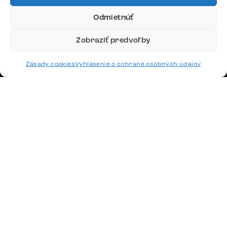
Odmietnúť
Google recenzie
Zobraziť predvoľby
4,8
Zásady cookies
Vyhlásenie o ochrane osobných údajov
Doprava
Platby
Česko
Maďarsko
Nemecko
Švajčiarsko
Francúzsko
Poľsko
Holandsko