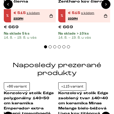
kov čierna
Zentharo kov čierna
€
515
€
515
s kódom
s kódom
%
%
23DPH
23DPH
€
669
€
669
Na sklade 5 ks
Na sklade > 10 ks
14. 8. – 19. 8. u vás
14. 8. – 19. 8. u vás
Naposledy prezerané
produkty
+86 variant
+115 variant
-23%
-23%
Konzolový stolík Edge
Konzolový stolík Edge
polygonálny 140×50
zaoblený tvar 140×40
e
cm keramika
cm keramika Minas
Emperador extra
Melange bielo-béžová
leštený tmavohnedá
Livos kov titánová