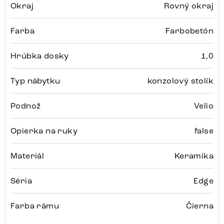
Okraj
Rovný okraj
Farba
Farbobetón
Hrúbka dosky
1,0
Typ nábytku
konzolový stolík
Podnož
Velio
Opierka na ruky
false
Materiál
Keramika
Séria
Edge
Farba rámu
Čierna