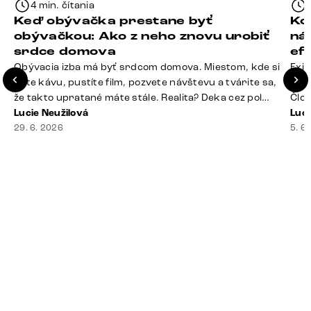
4 min. čítania
Keď obývačka prestane byť
Ko
obývačkou: Ako z neho znovu urobiť
ná
srdce domova
ef
Obývacia izba má byť srdcom domova. Miestom, kde si
Exis
dáte kávu, pustíte film, pozvete návštevu a tvárite sa,
Seda
že takto upratané máte stále. Realita? Deka cez pol
Člov
sedačky, ovládač záhadne zmizol, konferenčný stolík
Lucie Neužilová
veľm
Luci
slúži ako odkladisko všetkého od účteniek po balzam
29. 6. 2026
si n
5. 6
na pery a niekde medzi vankúšmi možno žije stará
nezi
sušienka. Dobrá správa? Aj obývačka, [&hellip;]
ste
nevy