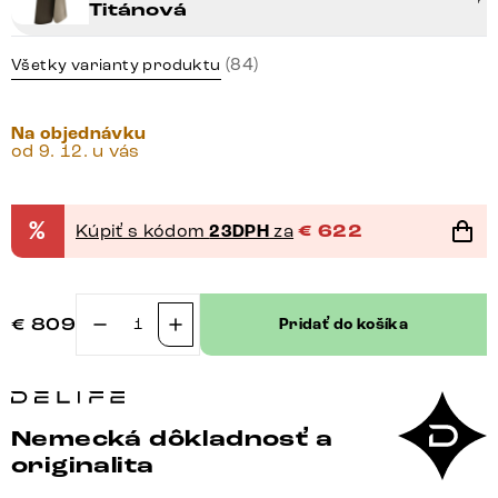
Titánová
(84)
Všetky varianty produktu
Na objednávku
od 9. 12. u vás
%
Kúpiť s kódom
23DPH
za
€
622
€
809
Pridať do košíka
množstvo
Konzolový
stolík
Edge
Nemecká dôkladnosť a
polygonálny
originalita
140×50