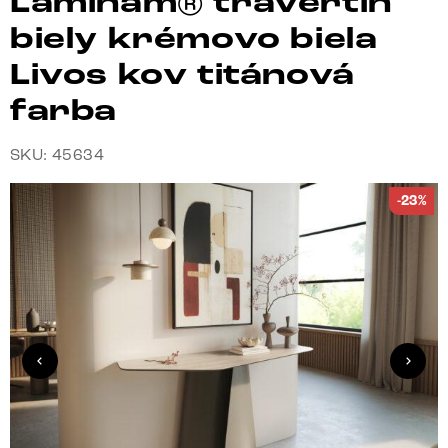
Laminam® travertín
biely krémovo biela
Livos kov titánová
farba
SKU: 45634
-23%