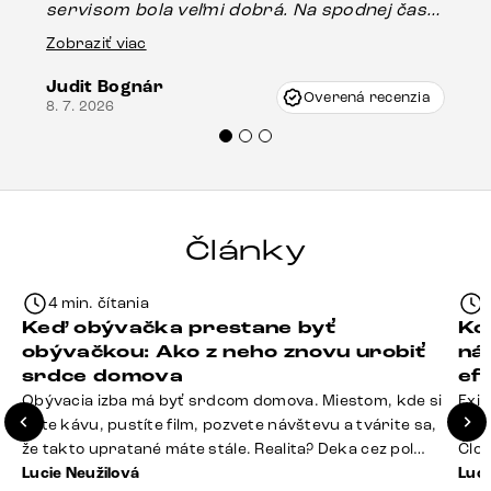
servisom bola veľmi dobrá. Na spodnej časti
Es
stola bolo malé poškodenie, pravdepodobne
Zobraziť viac
16.
vzniklo pri preprave, ale vďaka pánovi
Judit Bognár
Vincze pri riešení mojej záležitosti pristúpili
Overená recenzia
8. 7. 2026
veľmi korektne. Odporúčam produkty Delife
každému.“
Články
4 min. čítania
Keď obývačka prestane byť
Ko
obývačkou: Ako z neho znovu urobiť
ná
srdce domova
ef
Obývacia izba má byť srdcom domova. Miestom, kde si
Exis
dáte kávu, pustíte film, pozvete návštevu a tvárite sa,
Seda
že takto upratané máte stále. Realita? Deka cez pol
Člov
sedačky, ovládač záhadne zmizol, konferenčný stolík
Lucie Neužilová
veľm
Luci