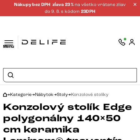
Nákupy bez DPH
zĺava 23 %
na všetko vrátane zliav
do 9. 8. s kódom
23DPH
Menu
Kategorie
Nábytok
Stoly
Konzolové stolíky
Konzolový stolík Edge
polygonálny 140×50
cm keramika