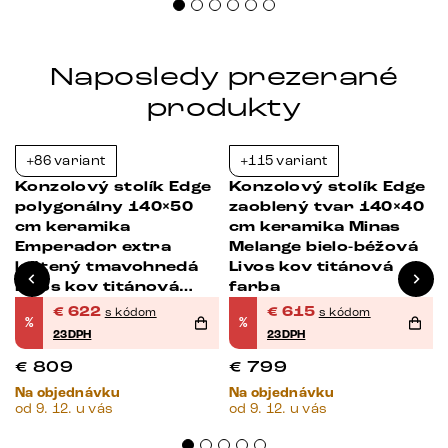
Naposledy prezerané
produkty
+86 variant
+115 variant
-23%
-23%
Konzolový stolík Edge
Konzolový stolík Edge
polygonálny 140×50
zaoblený tvar 140×40
cm keramika
cm keramika Minas
Emperador extra
Melange bielo-béžová
leštený tmavohnedá
Livos kov titánová
Livos kov titánová
farba
farba
€
622
€
615
s kódom
s kódom
%
%
23DPH
23DPH
€
809
€
799
Na objednávku
Na objednávku
od 9. 12. u vás
od 9. 12. u vás