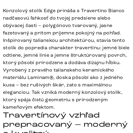
Konzolový stolík Edge prináša s Travertino Bianco
nadčasovú ľahkosť do tvojej predsiene alebo
obývacej časti – polygónovo tvarovaný, jasne
fazetovaný a pritom príjemne pokojný na pohľad.
Inšpirovaný talianskou architektúrou, stavia tento
stolík do popredia charakter travertínu: jemné biele
odtiene, jemné línie a jemne štruktúrovaný povrch,
ktorý pôsobí prirodzene a dodáva dizajnu hĺbku.
Vyrobený z pravého talianskeho keramického
materiálu Laminam®, doska pôsobí ako z jedného
kusa – bez rušivých škár, zato s maximálnou
eleganciou. Tak vzniká moderný konzolový stolík,
ktorý spája čistú geometriu s prirodzeným
kameňovým efektom.
Travertínový vzhľad
prepracovaný – moderný