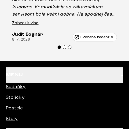
kuchyne. Komunikácia so zákazníckym
sp
servisom bola veľmi dobrá. Na spodnej časti
Es
stola bolo malé poškodenie, pravdepodobne
Zobraziť viac
16.
vzniklo pri preprave, ale vďaka pánovi
Judit Bognár
Vincze pri riešení mojej záležitosti pristúpili
Overená recenzia
8. 7. 2026
veľmi korektne. Odporúčam produkty Delife
každému.“
MENU
Sedačky
Stoličky
Postele
Stoly