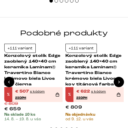
Podobné produkty
+111 variant
+111 variant
-37%
-23%
Konzolový stolík Edge
Konzolový stolík Edge
zaoblený 140×40 cm
zaoblený 140×40 cm
keramika Laminam®
keramika Laminam®
Travertino Bianco
Travertino Bianco
krémovo biela Livos
krémovo biela Livos
kov čierna
kov titánová farba
€
507
€
622
s kódom
s kódom
%
%
23DPH
23DPH
€
809
€
809
€
659
Na sklade 10 ks
Na objednávku
14. 8. – 19. 8. u vás
od 9. 12. u vás