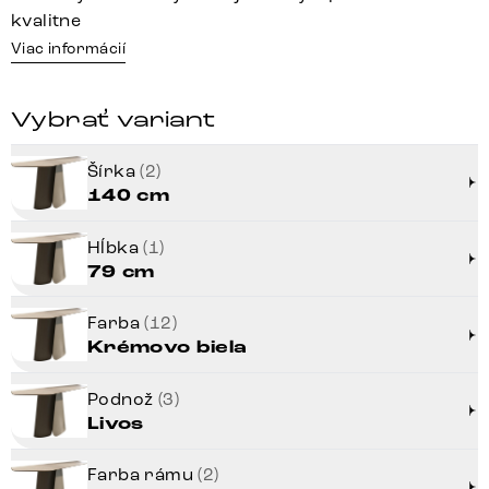
kvalitne
Viac informácií
Vybrať variant
Šírka
(2)
140 cm
Hĺbka
(1)
79 cm
Farba
(12)
Krémovo biela
Podnož
(3)
Livos
Farba rámu
(2)