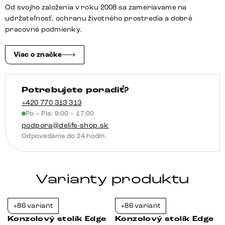
cm
Od svojho založenia v roku 2008 sa zameriavame na
keramika
udržateľnosť, ochranu životného prostredia a dobré
Laminam®
pracovné podmienky.
travertín
biely
Viac o značke
krémovo
biela
Potrebujete poradiť?
Livos
kov
+420 770 313 313
Po – Pia: 9:00 – 17:00
titánová
podpora@delife-shop.sk
farba
Odpovedáme do 24 hodín.
Varianty produktu
+86 variant
+86 variant
-23%
-23%
Konzolový stolík Edge
Konzolový stolík Edge