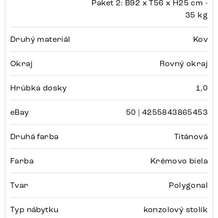
Paket 2: B92 x T56 x H25 cm -
35 kg
Druhý materiál
Kov
Okraj
Rovný okraj
Hrúbka dosky
1,0
eBay
50 | 4255843865453
Druhá farba
Titánová
Farba
Krémovo biela
Tvar
Polygonal
Typ nábytku
konzolový stolík