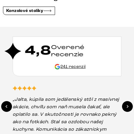
Konzolové stolíky
4,8
Overené
recenzie
241 recenzií
„Jalta, kúpila som jedálenský stôl z masívnej
„O
akácie, chvíľu som naň musela čakať, ale
in
oplatilo sa. V skutočnosti je rovnako pekný
st
ako na fotkách. Stal sa ozdobou našej
ús
kuchyne. Komunikácia so zákazníckym
sp