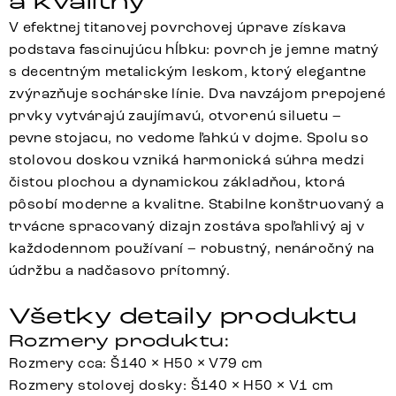
a kvalitný
V efektnej titanovej povrchovej úprave získava
podstava fascinujúcu hĺbku: povrch je jemne matný
s decentným metalickým leskom, ktorý elegantne
zvýrazňuje sochárske línie. Dva navzájom prepojené
prvky vytvárajú zaujímavú, otvorenú siluetu –
pevne stojacu, no vedome ľahkú v dojme. Spolu so
stolovou doskou vzniká harmonická súhra medzi
čistou plochou a dynamickou základňou, ktorá
pôsobí moderne a kvalitne. Stabilne konštruovaný a
trvácne spracovaný dizajn zostáva spoľahlivý aj v
každodennom používaní – robustný, nenáročný na
údržbu a nadčasovo prítomný.
Všetky detaily produktu
Rozmery produktu:
Rozmery cca: Š140 × H50 × V79 cm
Rozmery stolovej dosky: Š140 × H50 × V1 cm