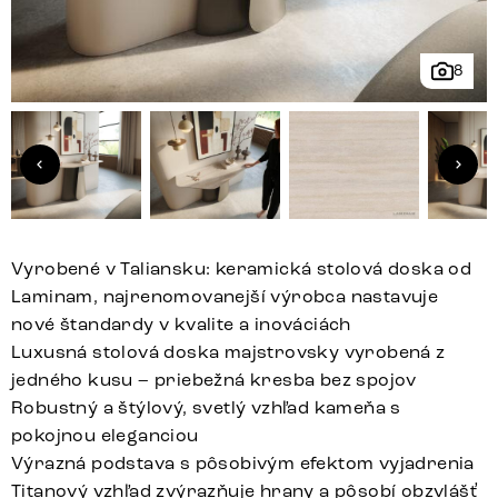
8
Vyrobené v Taliansku: keramická stolová doska od
Laminam, najrenomovanejší výrobca nastavuje
nové štandardy v kvalite a inováciách
Luxusná stolová doska majstrovsky vyrobená z
jedného kusu – priebežná kresba bez spojov
Robustný a štýlový, svetlý vzhľad kameňa s
pokojnou eleganciou
Výrazná podstava s pôsobivým efektom vyjadrenia
Titanový vzhľad zvýrazňuje hrany a pôsobí obzvlášť