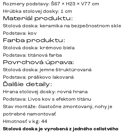
Rozmery podstavy: Š67 × H23 × V77 cm
Hrúbka stolovej dosky: 1 cm
Materiál produktu:
Stolová doska: keramika na bezpečnostnom skle
Podstava: kov
Farba produktu:
Stolová doska: krémovo biela
Podstava: titánová farba
Povrchová úprava:
Stolová doska: jemne štruktúrovaná
Podstava: práškovo lakovaná
Ďalšie detaily:
Hrana stolovej dosky: rovná hrana
Podstava: Livos kov s efektom titánu
Stav montáže: čiastočne zmontovaný, nohy je
potrebné namontovať
Hmotnosť v kg: 44
Stolová doska je vyrobená z jedného celistvého