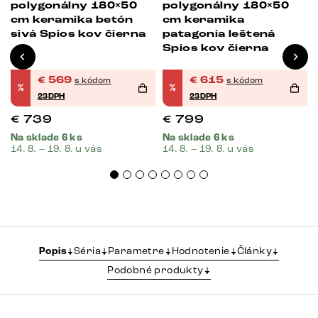
polygonálny 180×50
polygonálny 180×50
cm keramika betón
cm keramika
sivá Spios kov čierna
patagonia leštená
Spios kov čierna
€
569
€
615
s kódom
s kódom
%
%
23DPH
23DPH
€
739
€
799
Na sklade 6 ks
Na sklade 6 ks
14. 8. – 19. 8. u vás
14. 8. – 19. 8. u vás
Popis
Séria
Parametre
Hodnotenie
Články
Podobné produkty