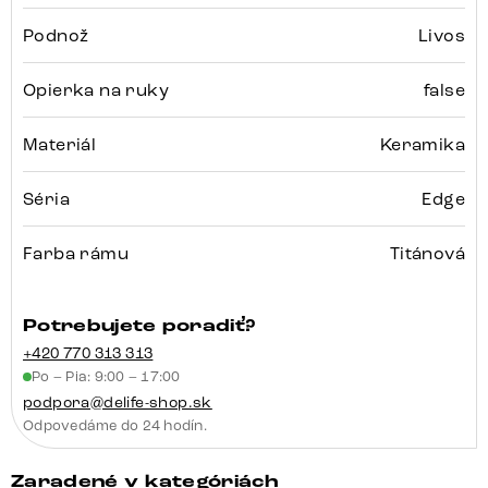
Podnož
Livos
Opierka na ruky
false
Materiál
Keramika
Séria
Edge
Farba rámu
Titánová
Potrebujete poradiť?
+420 770 313 313
Po – Pia: 9:00 – 17:00
podpora@delife-shop.sk
Odpovedáme do 24 hodín.
Zaradené v kategóriách