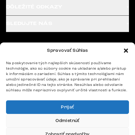
DÔLEŽITÉ ODKAZY
SLEDUJTE NÁS
Potrebujete radu? Ozvite sa.
Spravovať Súhlas
+420 770 313 313
Po – Pia: 9:00 – 17:00
Na poskytovanie tých najlepších skúseností používame
podpora@delife-shop.sk
technológie, ako sú súbory cookie na ukladanie a/alebo prístup
k informáciám o zariadení. Súhlas s týmito technológiami nám
Odpovedáme do 24 hodín.
umožní spracovávať údaje, ako je správanie pri prehliadaní
alebo jedinečné ID na tejto stránke. Nesúhlas alebo odvolanie
súhlasu môže nepriaznivo ovplyvniť určité vlastnosti a funkcie.
Google recenzie
4,8
Prijať
Odmietnúť
Zobraziť predvoľby