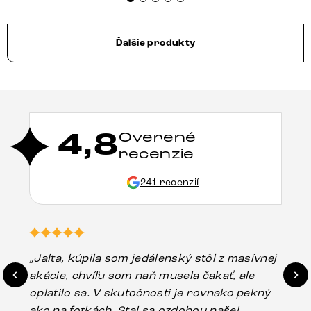
Ďalšie produkty
4,8
Overené
recenzie
241 recenzií
„Jalta, kúpila som jedálenský stôl z masívnej
„O
akácie, chvíľu som naň musela čakať, ale
in
oplatilo sa. V skutočnosti je rovnako pekný
st
ako na fotkách. Stal sa ozdobou našej
ús