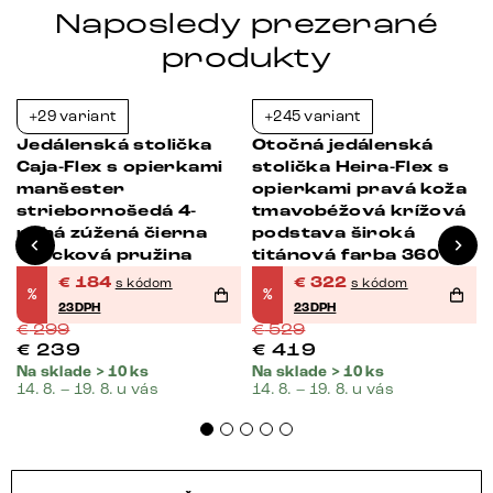
Naposledy prezerané
produkty
+29 variant
+245 variant
-38%
-39%
Jedálenská stolička
Otočná jedálenská
Caja-Flex s opierkami
stolička Heira-Flex s
manšester
opierkami pravá koža
striebornošedá 4-
tmavobéžová krížová
nohá zúžená čierna
podstava široká
vrecková pružina
titánová farba 360°
otočná vrecková
€
184
€
322
s kódom
s kódom
%
%
pružina
23DPH
23DPH
€
299
€
529
€
239
€
419
Na sklade > 10 ks
Na sklade > 10 ks
14. 8. – 19. 8. u vás
14. 8. – 19. 8. u vás