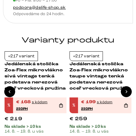
Po – Pia: 9:00 – 17:00
pružina
podpora@delife-shop.sk
Odpovedáme do 24 hodín.
Varianty produktu
+217 variant
+217 variant
-23%
-23%
Jedálenská stolička
Jedálenská stolička
Zoa-Flex mikrovlákno
Zoa-Flex mikrovlákno
sivá vintage tenká
taupe vintage tenká
podstava nerezová
podstava nerezová
oceľ vrecková pružina
oceľ vrecková pružina
€
168
€
199
s kódom
s kódom
%
%
23DPH
23DPH
€
219
€
259
Na sklade > 10 ks
Na sklade > 10 ks
14. 8. – 19. 8. u vás
14. 8. – 19. 8. u vás