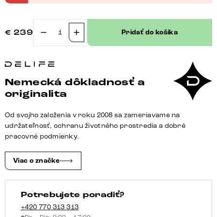
€
239
Pridať do košíka
množstvo
Konzolová
jedálenská
stolička
Nemecká dôkladnosť a
Zoa-
originalita
Flex
tkanina
Od svojho založenia v roku 2008 sa zameriavame na
mäkký
udržateľnosť, ochranu životného prostredia a dobré
béžová
pracovné podmienky.
konzolová
jedálenská
Viac o značke
stolička
plochá
Potrebujete poradiť?
čierna
vrecková
+420 770 313 313