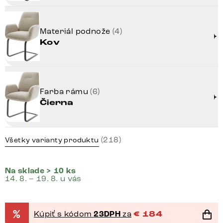
Materiál podnože
(4)
Kov
Farba rámu
(6)
Čierna
(218)
Všetky varianty produktu
Na sklade > 10 ks
14. 8. – 19. 8. u vás
%
Kúpiť s kódom
23DPH
za
€
184