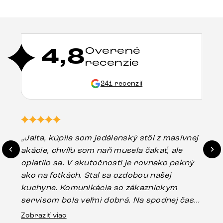
4,8
Overené
recenzie
241 recenzií
„Jalta, kúpila som jedálenský stôl z masívnej
„O
akácie, chvíľu som naň musela čakať, ale
in
oplatilo sa. V skutočnosti je rovnako pekný
st
ako na fotkách. Stal sa ozdobou našej
ús
kuchyne. Komunikácia so zákazníckym
sp
servisom bola veľmi dobrá. Na spodnej časti
Es
stola bolo malé poškodenie, pravdepodobne
Zobraziť viac
16.