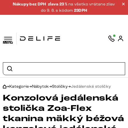
Nákupy bez DPH
zĺava 23 %
na všetko vrátane zliav
do 9. 8. s kódom
23DPH
Menu
Kategorie
Nábytok
Stoličky
Jedálenské stoličky
Konzolová jedálenská
stolička Zoa-Flex
tkanina mäkký béžová