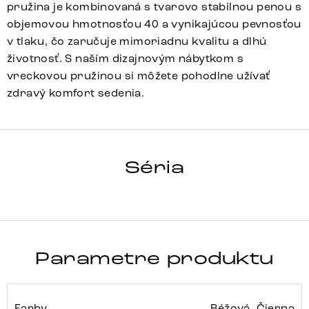
pružina je kombinovaná s tvarovo stabilnou penou s
objemovou hmotnosťou 40 a vynikajúcou pevnosťou
v tlaku, čo zaručuje mimoriadnu kvalitu a dlhú
životnosť. S naším dizajnovým nábytkom s
vreckovou pružinou si môžete pohodlne užívať
zdravý komfort sedenia.
ZOA-FLEX
Séria
Detail celej série
Parametre produktu
Farby
Béžová, Čierna