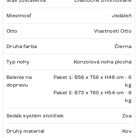
Stav zostavenia
Čiastočne zmontované
Miestnosť
Jedáleň
Otto
Vlastnosti Otto
Druhá farba
Čierna
Typ nohy
Konzolová noha plochá
Balenie na
Paket 1: B56 x T56 x H48 cm - 6
dopravu
kg
Paket 2: B73 x T60 x H54 cm - 8
kg
Sedák systém stoličiek
Zoa
Druhý materiál
Kov