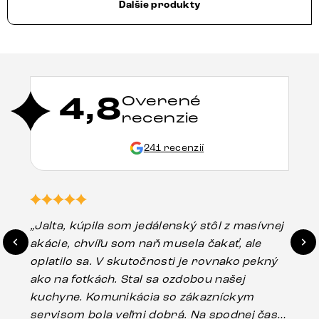
Ďalšie produkty
4,8
Overené
recenzie
241 recenzií
„Jalta, kúpila som jedálenský stôl z masívnej
„O
akácie, chvíľu som naň musela čakať, ale
in
oplatilo sa. V skutočnosti je rovnako pekný
st
ako na fotkách. Stal sa ozdobou našej
ús
kuchyne. Komunikácia so zákazníckym
sp
servisom bola veľmi dobrá. Na spodnej časti