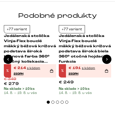
Podobné produkty
+77 variant
+77 variant
-39%
-23%
Jedálenská stolička
Jedálenská stolička
Vinja-Flex bouclé
Vinja-Flex bouclé
mäkký béžová krížová
mäkký béžová krížová
podstava široká
podstava široká biela
titánová farba 360°
360° otočná hojdacia
otočný kolískacia
funkcia
funkcia
€
214
€
191
s kódom
s kódom
%
%
23DPH
23DPH
€
349
€
249
€
279
Na sklade > 10 ks
Na sklade > 10 ks
14. 8. – 19. 8. u vás
14. 8. – 19. 8. u vás