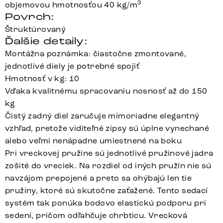
3
objemovou hmotnosťou 40 kg/m
Povrch:
Štruktúrovaný
Ďalšie detaily:
Montážna poznámka: čiastočne zmontované,
jednotlivé diely je potrebné spojiť
Hmotnosť v kg: 10
Vďaka kvalitnému spracovaniu nosnosť až do 150
kg
Čistý zadný diel zaručuje mimoriadne elegantný
vzhľad, pretože viditeľné zipsy sú úplne vynechané
alebo veľmi nenápadne umiestnené na boku
Pri vreckovej pružine sú jednotlivé pružinové jadra
zošité do vreciek. Na rozdiel od iných pružín nie sú
navzájom prepojené a preto sa ohýbajú len tie
pružiny, ktoré sú skutočne zaťažené. Tento sedací
systém tak ponúka bodovo elastickú podporu pri
sedení, pričom odľahčuje chrbticu. Vrecková