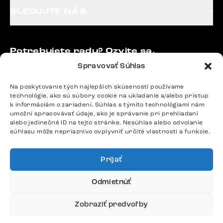
SLEDUJTE NÁS
Potrebujete radu? Ozvite sa.
+420 770 313 313
Spravovať Súhlas
Po – Pia: 9:00 – 17:00
podpora@delife-shop.sk
Na poskytovanie tých najlepších skúseností používame
technológie, ako sú súbory cookie na ukladanie a/alebo prístup
Odpovedáme do 24 hodín.
k informáciám o zariadení. Súhlas s týmito technológiami nám
umožní spracovávať údaje, ako je správanie pri prehliadaní
alebo jedinečné ID na tejto stránke. Nesúhlas alebo odvolanie
súhlasu môže nepriaznivo ovplyvniť určité vlastnosti a funkcie.
Google recenzie
4,8
Prijať
Odmietnúť
Zobraziť predvoľby
Doprava