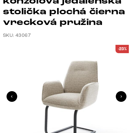
konzolová jedálenská
stolička plochá čierna
vrecková pružina
SKU: 43067
-23%