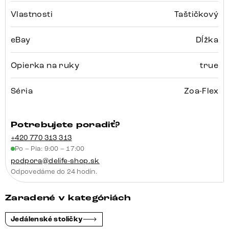
Vlastnosti
Taštičkový
eBay
Dĺžka
Opierka na ruky
true
Séria
Zoa-Flex
Potrebujete poradiť?
+420 770 313 313
Po – Pia: 9:00 – 17:00
podpora@delife-shop.sk
Odpovedáme do 24 hodín.
Zaradené v kategóriách
Jedálenské stoličky