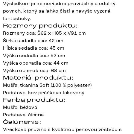
Výsledkom je mimoriadne pravidelný a odolný
povrch, ktorý sa ľahko čistí a navyše vyzerá
fantasticky.
Rozmery produktu:
Rozmery cca: Š62 x H65 x V91 cm
Šírka sedadla cca: 42 cm
Hĺbka sedadla cca: 45 cm
Výška sedadla cca: 52 cm
Výška operadla cca: 44 cm
Výška opierok cca: 68 cm
Materiál produktu:
Mušľa: tkanina Soft (100 % polyester)
Podstava: kov práškovo lakovaný
Farba produktu:
Mušľa: béžová
Podstava: čierna
Čalúnenie:
Vrecková pružina s kvalitnou penovou vrstvou s