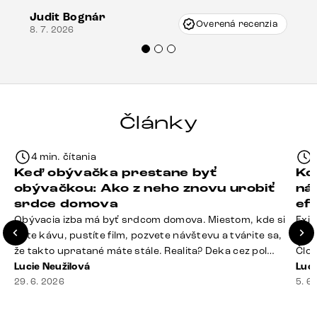
vzniklo pri preprave, ale vďaka pánovi
Judit Bognár
Vincze pri riešení mojej záležitosti pristúpili
Overená recenzia
8. 7. 2026
veľmi korektne. Odporúčam produkty Delife
každému.“
Články
4 min. čítania
Keď obývačka prestane byť
Ko
obývačkou: Ako z neho znovu urobiť
ná
srdce domova
ef
Obývacia izba má byť srdcom domova. Miestom, kde si
Exis
dáte kávu, pustíte film, pozvete návštevu a tvárite sa,
Seda
že takto upratané máte stále. Realita? Deka cez pol
Člov
sedačky, ovládač záhadne zmizol, konferenčný stolík
Lucie Neužilová
veľm
Luci
slúži ako odkladisko všetkého od účteniek po balzam
29. 6. 2026
si n
5. 6
na pery a niekde medzi vankúšmi možno žije stará
nezi
sušienka. Dobrá správa? Aj obývačka, [&hellip;]
ste