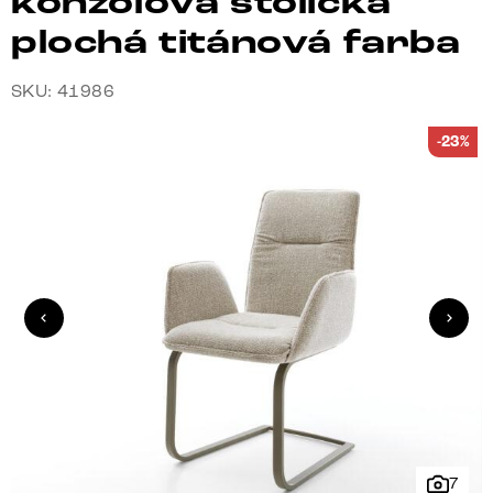
konzolová stolička
plochá titánová farba
SKU: 41986
-23%
7