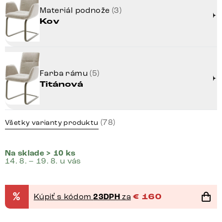
Materiál podnože
(3)
Kov
Farba rámu
(5)
Titánová
(78)
Všetky varianty produktu
Na sklade > 10 ks
14. 8. – 19. 8. u vás
%
Kúpiť s kódom
23DPH
za
€
160