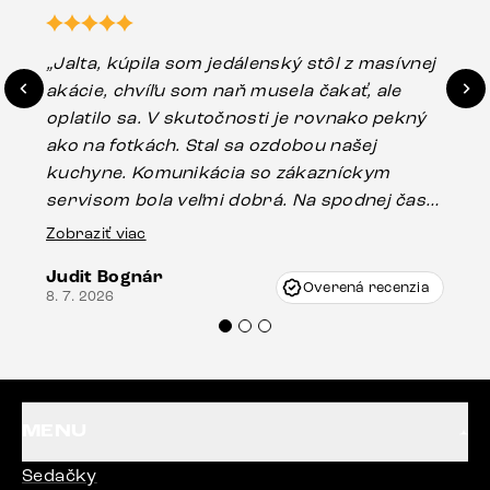
„Jalta, kúpila som jedálenský stôl z masívnej
„O
akácie, chvíľu som naň musela čakať, ale
in
oplatilo sa. V skutočnosti je rovnako pekný
st
ako na fotkách. Stal sa ozdobou našej
ús
kuchyne. Komunikácia so zákazníckym
sp
servisom bola veľmi dobrá. Na spodnej časti
Es
stola bolo malé poškodenie, pravdepodobne
Zobraziť viac
16.
vzniklo pri preprave, ale vďaka pánovi
Judit Bognár
Vincze pri riešení mojej záležitosti pristúpili
Overená recenzia
8. 7. 2026
veľmi korektne. Odporúčam produkty Delife
každému.“
MENU
Sedačky