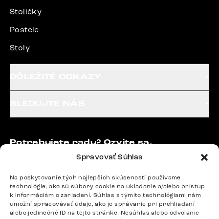
Stoličky
Postele
Stoly
DÔLEŽITÉ ODKAZY
SLEDUJTE NÁS
Potrebujete radu? Ozvite sa.
+420 770 313 313
Spravovať Súhlas
Po – Pia: 9:00 – 17:00
podpora@delife-shop.sk
Na poskytovanie tých najlepších skúseností používame
technológie, ako sú súbory cookie na ukladanie a/alebo prístup
Odpovedáme do 24 hodín.
k informáciám o zariadení. Súhlas s týmito technológiami nám
umožní spracovávať údaje, ako je správanie pri prehliadaní
alebo jedinečné ID na tejto stránke. Nesúhlas alebo odvolanie