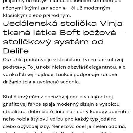
príjemný na dotyk a farba sa ideálne kombinuje s
rôznymi štýlmi zariadenia – či už moderným,
klasickým alebo prírodným.
Jedálenská stolička Vinja
tkaná látka Soft béžová –
stoličkový systém od
Delife
Okrúhla podstava je v klasickom tvare konzolovej
podstavy. To ju robí nielen obzvlášť elegantnou, ale
vďaka ľahkej hojdacej funkcii podporuje zdravé
držanie tela a uvoľnené sedenie.
Stoličkový rám z nerezovej ocele v elegantnej
grafitovej farbe spája moderný dizajn s vysokou
stabilitou. Jeho čisté línie a chladný kovový povrch z
neho robia štýlovú voľbu pre každý typ jedálne
alebo obývacej izby. Nerezová oceľ je nielen odolná,