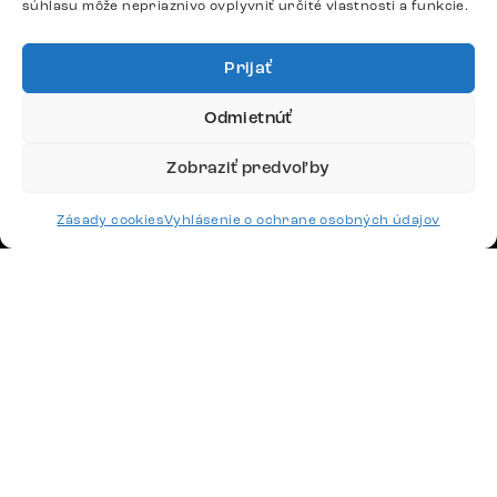
súhlasu môže nepriaznivo ovplyvniť určité vlastnosti a funkcie.
Google recenzie
4,8
Prijať
Odmietnúť
Zobraziť predvoľby
Doprava
Zásady cookies
Vyhlásenie o ochrane osobných údajov
Platby
Česko
Maďarsko
Nemecko
Švajčiarsko
Francúzsko
Poľsko
Holandsko
© 2026 www.delife-shop.sk. Všetky práva vyhradené.
Upraviť nastavenia cookies