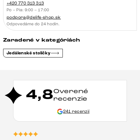
+420 770 313 313
Po – Pia: 9:00 – 17:00
podpora@delife-shop.sk
Odpovedáme do 24 hodín.
Zaradené v kategóriách
Jedálenské stoličky
4,8
Overené
recenzie
241 recenzií