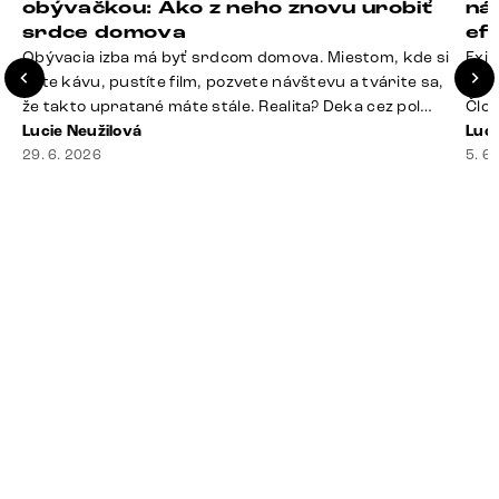
obývačkou: Ako z neho znovu urobiť
ná
srdce domova
ef
Obývacia izba má byť srdcom domova. Miestom, kde si
Exis
dáte kávu, pustíte film, pozvete návštevu a tvárite sa,
Seda
že takto upratané máte stále. Realita? Deka cez pol
Člov
sedačky, ovládač záhadne zmizol, konferenčný stolík
Lucie Neužilová
veľm
Luci
slúži ako odkladisko všetkého od účteniek po balzam
29. 6. 2026
si n
5. 6
na pery a niekde medzi vankúšmi možno žije stará
nezi
sušienka. Dobrá správa? Aj obývačka, [&hellip;]
ste
nevy