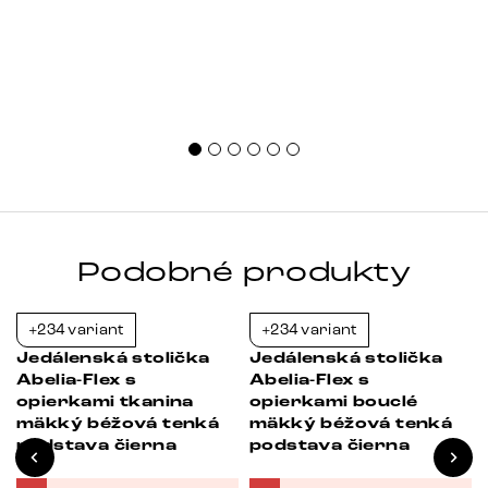
Podobné produkty
+234 variant
+234 variant
-23%
-23%
Jedálenská stolička
Jedálenská stolička
Abelia-Flex s
Abelia-Flex s
opierkami tkanina
opierkami bouclé
á
mäkký béžová tenká
mäkký béžová tenká
podstava čierna
podstava čierna