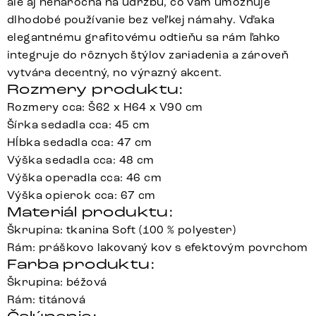
ale aj nenáročná na údržbu, čo vám umožňuje
dlhodobé používanie bez veľkej námahy. Vďaka
elegantnému grafitovému odtieňu sa rám ľahko
integruje do rôznych štýlov zariadenia a zároveň
vytvára decentný, no výrazný akcent.
Rozmery produktu:
Rozmery cca: Š62 x H64 x V90 cm
Šírka sedadla cca: 45 cm
Hĺbka sedadla cca: 47 cm
Výška sedadla cca: 48 cm
Výška operadla cca: 46 cm
Výška opierok cca: 67 cm
Materiál produktu:
Škrupina: tkanina Soft (100 % polyester)
Rám: práškovo lakovaný kov s efektovým povrchom
Farba produktu:
Škrupina: béžová
Rám: titánová