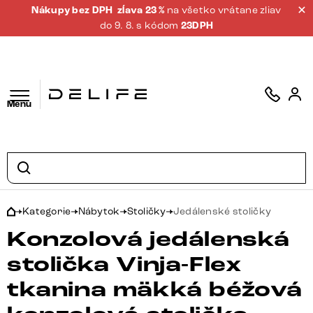
Nákupy bez DPH
zĺava 23 %
na všetko vrátane zliav
do 9. 8. s kódom
23DPH
Menu
Kategorie
Nábytok
Stoličky
Jedálenské stoličky
Konzolová jedálenská
stolička Vinja-Flex
tkanina mäkká béžová