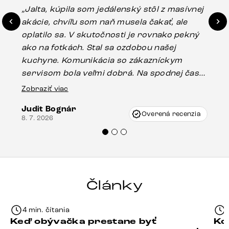
„Jalta, kúpila som jedálenský stôl z masívnej
„O
akácie, chvíľu som naň musela čakať, ale
in
oplatilo sa. V skutočnosti je rovnako pekný
st
ako na fotkách. Stal sa ozdobou našej
ús
kuchyne. Komunikácia so zákazníckym
sp
servisom bola veľmi dobrá. Na spodnej časti
Es
stola bolo malé poškodenie, pravdepodobne
Zobraziť viac
16.
vzniklo pri preprave, ale vďaka pánovi
Judit Bognár
Vincze pri riešení mojej záležitosti pristúpili
Overená recenzia
8. 7. 2026
veľmi korektne. Odporúčam produkty Delife
každému.“
Články
4 min. čítania
Keď obývačka prestane byť
Ko