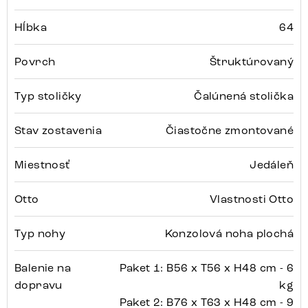
Hĺbka
64
Povrch
Štruktúrovaný
Typ stoličky
Čalúnená stolička
Stav zostavenia
Čiastočne zmontované
Miestnosť
Jedáleň
Otto
Vlastnosti Otto
Typ nohy
Konzolová noha plochá
Balenie na
Paket 1: B56 x T56 x H48 cm - 6
dopravu
kg
Paket 2: B76 x T63 x H48 cm - 9