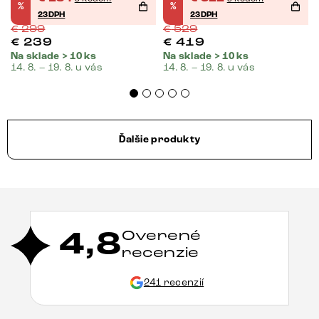
%
%
pružina
23DPH
23DPH
€
299
€
529
€
239
€
419
Na sklade > 10 ks
Na sklade > 10 ks
14. 8. – 19. 8. u vás
14. 8. – 19. 8. u vás
Ďalšie produkty
4,8
Overené
recenzie
241 recenzií