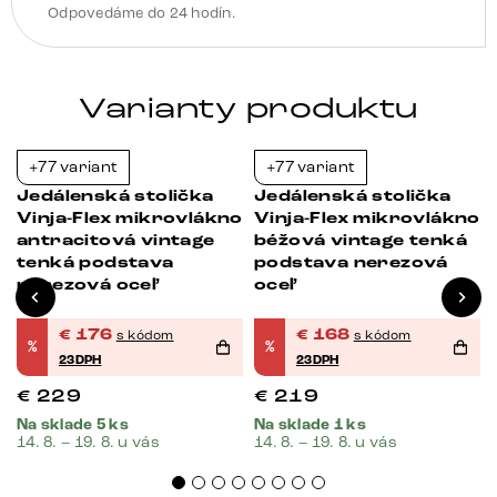
Odpovedáme do 24 hodín.
Varianty produktu
+77 variant
+77 variant
-23%
-23%
Jedálenská stolička
Jedálenská stolička
o
Vinja-Flex mikrovlákno
Vinja-Flex mikrovlákno
á
antracitová vintage
béžová vintage tenká
tenká podstava
podstava nerezová
nerezová oceľ
oceľ
€
176
€
168
s kódom
s kódom
%
%
23DPH
23DPH
€
229
€
219
Na sklade 5 ks
Na sklade 1 ks
14. 8. – 19. 8. u vás
14. 8. – 19. 8. u vás