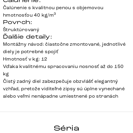
Čalúnenie:
Čalúnenie s kvalitnou penou s objemovou
3
hmotnosťou 40 kg/m
Povrch:
Štruktúrovaný
Ďalšie detaily:
Montážny návod: čiastočne zmontované, jednotlivé
diely je potrebné spojiť
Hmotnosť v kg: 12
Vďaka kvalitnému spracovaniu nosnosť až do 150
kg
Čistý zadný diel zabezpečuje obzvlášť elegantný
vzhľad, pretože viditeľné zipsy sú úplne vynechané
alebo veľmi nenápadne umiestnené po stranách
VINJA-FLEX
Séria
Detail celej série