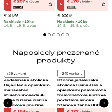
€
207
€
176
s kódom
s kódom
%
%
23DPH
23DPH
€
269
€
229
Na sklade > 10 ks
Na sklade > 10 ks
14. 8. – 19. 8. u vás
14. 8. – 19. 8. u vás
Naposledy prezerané
produkty
+29 variant
+245 variant
-38%
-39%
Jedálenská stolička
Otočná jedálenská
Caja-Flex s opierkami
stolička Heira-Flex s
manšester
opierkami pravá koža
striebornošedá 4-
tmavobéžová krížová
nohá zúžená čierna
podstava široká
vrecková pružina
titánová farba 360°
otočná vrecková
€
184
€
322
s kódom
s kódom