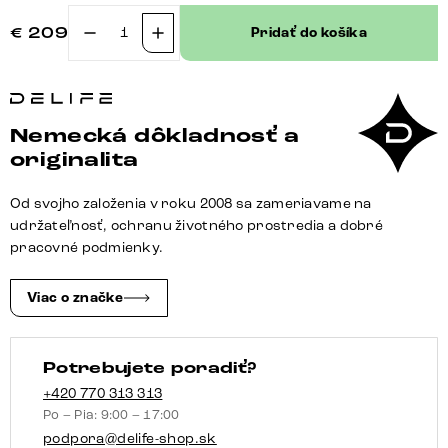
€
209
Pridať do košíka
množstvo
Konzolová
jedálenská
stolička
Nemecká dôkladnosť a
Vinja-
originalita
Flex
tkanina
Od svojho založenia v roku 2008 sa zameriavame na
mäkká
udržateľnosť, ochranu životného prostredia a dobré
béžová
pracovné podmienky.
konzolová
stolička
Viac o značke
plochá
titánová
Potrebujete poradiť?
farba
+420 770 313 313
Po – Pia: 9:00 – 17:00
podpora@delife-shop.sk