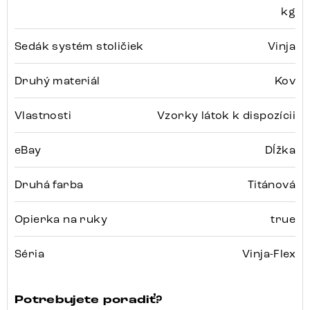
kg
Sedák systém stoličiek
Vinja
Druhý materiál
Kov
Vlastnosti
Vzorky látok k dispozícii
eBay
Dĺžka
Druhá farba
Titánová
Opierka na ruky
true
Séria
Vinja-Flex
Potrebujete poradiť?