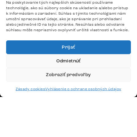
Na poskytovanie tých najlepších skúseností používame
technológie, ako sú súbory cookie na ukladanie a/alebo prístup
Potrebujete radu? Ozvite sa.
k informáciám o zariadení. Súhlas s týmito technológiami nám
umožní spracovávať údaje, ako je správanie pri prehliadaní
+420 770 313 313
alebo jedinečné ID na tejto stránke. Nesúhlas alebo odvolanie
Po – Pia: 9:00 – 17:00
súhlasu môže nepriaznivo ovplyvniť určité vlastnosti a funkcie.
podpora@delife-shop.sk
Odpovedáme do 24 hodín.
Prijať
Odmietnúť
Google recenzie
4,8
Zobraziť predvoľby
Zásady cookies
Vyhlásenie o ochrane osobných údajov
Doprava
Platby