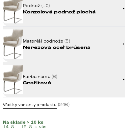
Podnož
(10)
Konzolová podnož plochá
Materiál podnože
(5)
Nerezová oceľ brúsená
Farba rámu
(6)
Grafitová
(246)
Všetky varianty produktu
Na sklade > 10 ks
14. 8. – 19. 8. u vás