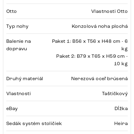
Otto
Vlastnosti Otto
Typ nohy
Konzolová noha plochá
Balenie na
Paket 1: B56 x T56 x H48 cm - 6
dopravu
kg
Paket 2: B79 x T65 x H59 cm -
10 kg
Druhý materiál
Nerezová oceľ brúsená
Vlastnosti
Taštičkový
eBay
Dĺžka
Sedák systém stoličiek
Heira