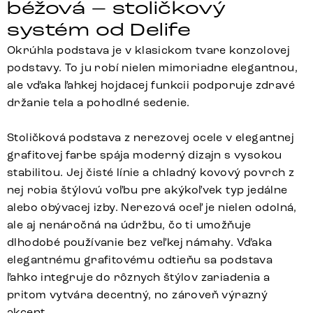
béžová – stoličkový
systém od Delife
Okrúhla podstava je v klasickom tvare konzolovej
podstavy. To ju robí nielen mimoriadne elegantnou,
ale vďaka ľahkej hojdacej funkcii podporuje zdravé
držanie tela a pohodlné sedenie.
Stoličková podstava z nerezovej ocele v elegantnej
grafitovej farbe spája moderný dizajn s vysokou
stabilitou. Jej čisté línie a chladný kovový povrch z
nej robia štýlovú voľbu pre akýkoľvek typ jedálne
alebo obývacej izby. Nerezová oceľ je nielen odolná,
ale aj nenáročná na údržbu, čo ti umožňuje
dlhodobé používanie bez veľkej námahy. Vďaka
elegantnému grafitovému odtieňu sa podstava
ľahko integruje do rôznych štýlov zariadenia a
pritom vytvára decentný, no zároveň výrazný
akcent.