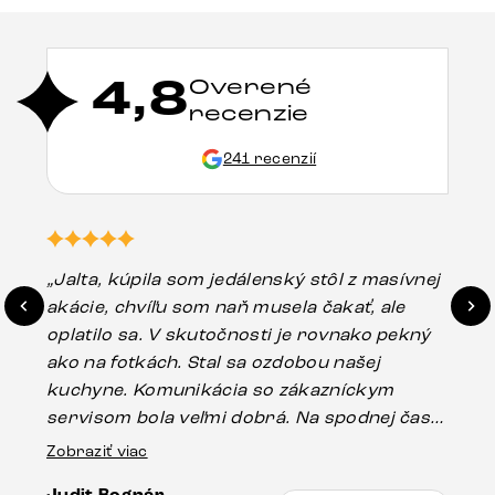
4,8
Overené
recenzie
241 recenzií
„Jalta, kúpila som jedálenský stôl z masívnej
„O
akácie, chvíľu som naň musela čakať, ale
in
oplatilo sa. V skutočnosti je rovnako pekný
st
ako na fotkách. Stal sa ozdobou našej
ús
kuchyne. Komunikácia so zákazníckym
sp
servisom bola veľmi dobrá. Na spodnej časti
Es
stola bolo malé poškodenie, pravdepodobne
Zobraziť viac
16.
vzniklo pri preprave, ale vďaka pánovi