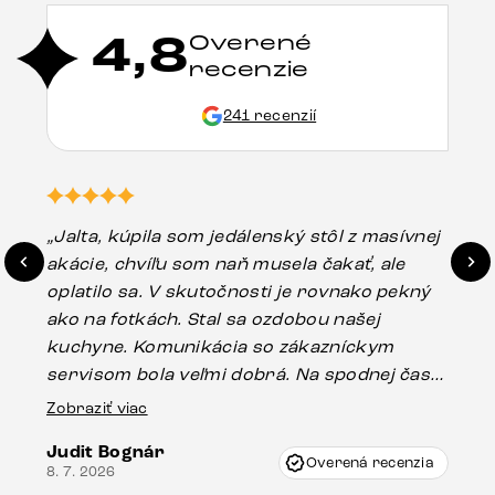
4,8
Overené
recenzie
241 recenzií
„Jalta, kúpila som jedálenský stôl z masívnej
„O
akácie, chvíľu som naň musela čakať, ale
in
oplatilo sa. V skutočnosti je rovnako pekný
st
ako na fotkách. Stal sa ozdobou našej
ús
kuchyne. Komunikácia so zákazníckym
sp
servisom bola veľmi dobrá. Na spodnej časti
Es
stola bolo malé poškodenie, pravdepodobne
Zobraziť viac
16.
vzniklo pri preprave, ale vďaka pánovi
Judit Bognár
Vincze pri riešení mojej záležitosti pristúpili
Overená recenzia
8. 7. 2026
veľmi korektne. Odporúčam produkty Delife