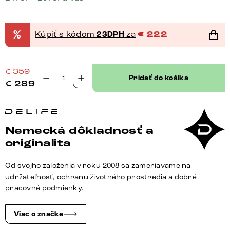
%
Kúpiť s kódom
23DPH
za
€
222
€
359
Pridať do košíka
€
289
množstvo
Konzolová
jedálenská
stolička
Nemecká dôkladnosť a
Heira-
originalita
Flex
s
Od svojho založenia v roku 2008 sa zameriavame na
opierkami
udržateľnosť, ochranu životného prostredia a dobré
tkanina
pracovné podmienky.
mäkká
béžová
Viac o značke
konzolová