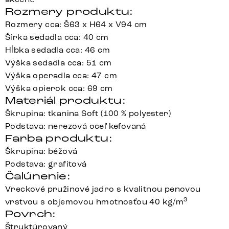
Rozmery produktu:
Rozmery cca: Š63 x H64 x V94 cm
Šírka sedadla cca: 40 cm
Hĺbka sedadla cca: 46 cm
Výška sedadla cca: 51 cm
Výška operadla cca: 47 cm
Výška opierok cca: 69 cm
Materiál produktu:
Škrupina: tkanina Soft (100 % polyester)
Podstava: nerezová oceľ kefovaná
Farba produktu:
Škrupina: béžová
Podstava: grafitová
Čalúnenie:
Vreckové pružinové jadro s kvalitnou penovou
3
vrstvou s objemovou hmotnosťou 40 kg/m
Povrch:
Štruktúrovaný