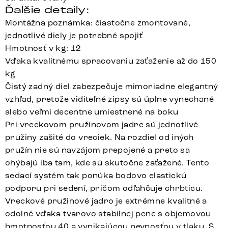
Ďalšie detaily:
Montážna poznámka: čiastočne zmontované,
jednotlivé diely je potrebné spojiť
Hmotnosť v kg: 12
Vďaka kvalitnému spracovaniu zaťaženie až do 150
kg
Čistý zadný diel zabezpečuje mimoriadne elegantný
vzhľad, pretože viditeľné zipsy sú úplne vynechané
alebo veľmi decentne umiestnené na boku
Pri vreckovom pružinovom jadre sú jednotlivé
pružiny zašité do vreciek. Na rozdiel od iných
pružín nie sú navzájom prepojené a preto sa
ohýbajú iba tam, kde sú skutočne zaťažené. Tento
sedací systém tak ponúka bodovo elastickú
podporu pri sedení, pričom odľahčuje chrbticu.
Vreckové pružinové jadro je extrémne kvalitné a
odolné vďaka tvarovo stabilnej pene s objemovou
hmotnosťou 40 a vynikajúcou pevnosťou v tlaku. S