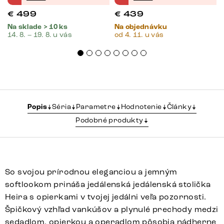
€
499
€
439
Na sklade > 10 ks
Na objednávku
14. 8. – 19. 8. u vás
od 4. 11. u vás
Popis
Séria
Parametre
Hodnotenie
Články
Podobné produkty
So svojou prírodnou eleganciou a jemným
softlookom prináša jedálenská jedálenská stolička
Heira s opierkami v tvojej jedálni veľa pozornosti.
Špičkový vzhľad vankúšov a plynulé prechody medzi
sedadlom, opierkou a operadlom pôsobia nádherne