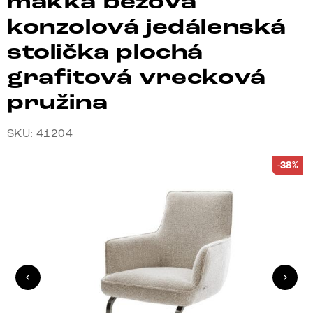
mäkká béžová
konzolová jedálenská
stolička plochá
grafitová vrecková
pružina
SKU: 41204
-38%