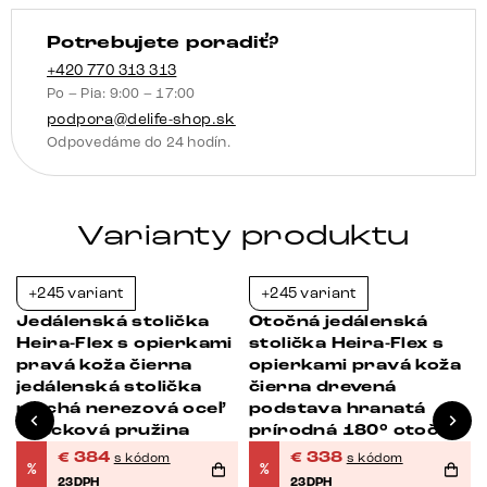
jedálenská
Potrebujete poradiť?
stolička
plochá
+420 770 313 313
Po – Pia: 9:00 – 17:00
grafitová
podpora@delife-shop.sk
vrecková
Odpovedáme do 24 hodín.
pružina
Varianty produktu
+245 variant
+245 variant
-23%
-23%
Jedálenská stolička
Otočná jedálenská
Heira-Flex s opierkami
stolička Heira-Flex s
pravá koža čierna
opierkami pravá koža
jedálenská stolička
čierna drevená
plochá nerezová oceľ
podstava hranatá
vrecková pružina
prírodná 180° otočná
vrecková pružina
€
384
€
338
s kódom
s kódom
%
%
23DPH
23DPH