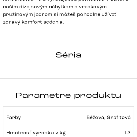
naším dizajnovým nábytkom s vreckovým
pružinovým jadrom si môžeš pohodlne užívať
zdravý komfort sedenia.
Heira-Flex
Array
Detail celej série
Séria
Parametre produktu
Farby
Béžová, Grafitová
Hmotnosť výrobku v kg
13