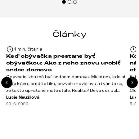
každému.“
Články
4 min. čítania
Keď obývačka prestane byť
Ko
obývačkou: Ako z neho znovu urobiť
ná
srdce domova
ef
Obývacia izba má byť srdcom domova. Miestom, kde si
Exis
dáte kávu, pustíte film, pozvete návštevu a tvárite sa,
Seda
že takto upratané máte stále. Realita? Deka cez pol
Člov
sedačky, ovládač záhadne zmizol, konferenčný stolík
Lucie Neužilová
veľm
Luci
slúži ako odkladisko všetkého od účteniek po balzam
29. 6. 2026
si n
5. 6
na pery a niekde medzi vankúšmi možno žije stará
nezi
sušienka. Dobrá správa? Aj obývačka, [&hellip;]
ste
nevy