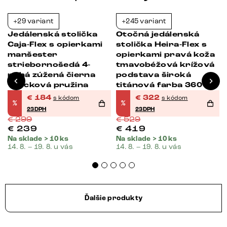
+29 variant
+245 variant
-38%
-39%
Jedálenská stolička
Otočná jedálenská
Caja-Flex s opierkami
stolička Heira-Flex s
manšester
opierkami pravá koža
striebornošedá 4-
tmavobéžová krížová
nohá zúžená čierna
podstava široká
vrecková pružina
titánová farba 360°
otočná vrecková
€
184
€
322
s kódom
s kódom
%
%
pružina
23DPH
23DPH
€
299
€
529
€
239
€
419
Na sklade > 10 ks
Na sklade > 10 ks
14. 8. – 19. 8. u vás
14. 8. – 19. 8. u vás
Ďalšie produkty