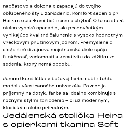
nadčasovo a dokonale zapadajú do tvojho
obľúbeného štýlu zariadenia. Komfort sedenia pri
Heira s opierkami tiež nesmie chýbať. O to sa stará
nielen vysoké operadlo, ale predovšetkým
vynikajúco kvalitné čalúnenie s vysoko hodnotným
vreckovým pružinovým jadrom. Premyslené a
elegantné dizajnové majstrovské dielo spája
funkčnosť, vedomosti a kreativitu do zážitku zo
sedenia, ktorý nemá obdobu.
Jemne tkaná látka v béžovej farbe robí z tohto
modelu všestranného univerzála. Povrch je
príjemný na dotyk, farba sa ideálne kombinuje s
rôznymi štýlmi zariadenia – či už moderným,
klasickým alebo prírodným.
Jedálenská stolička Heira
s opierkami tkanina Soft