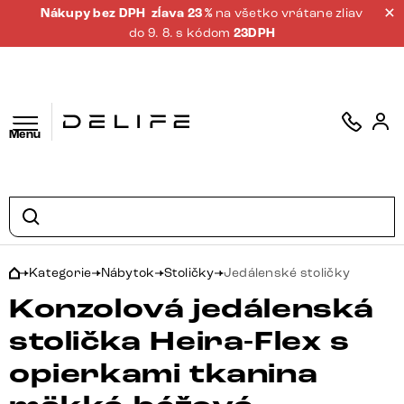
Nákupy bez DPH
zĺava 23 %
na všetko vrátane zliav
do 9. 8. s kódom
23DPH
Menu
Kategorie
Nábytok
Stoličky
Jedálenské stoličky
Konzolová jedálenská
stolička Heira-Flex s
opierkami tkanina