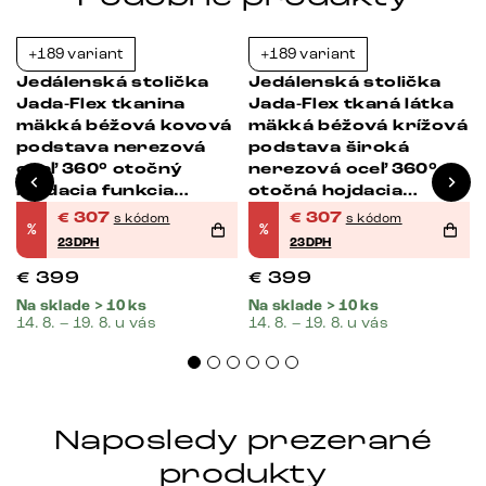
+189 variant
+189 variant
-23%
-23%
Jedálenská stolička
Jedálenská stolička
Jada-Flex tkanina
Jada-Flex tkaná látka
á
mäkká béžová kovová
mäkká béžová krížová
podstava nerezová
podstava široká
oceľ 360° otočný
nerezová oceľ 360°
hojdacia funkcia
otočná hojdacia
vrecková pružina
funkcia vrecková
€
307
€
307
s kódom
s kódom
%
%
pružina
23DPH
23DPH
€
399
€
399
Na sklade > 10 ks
Na sklade > 10 ks
14. 8. – 19. 8. u vás
14. 8. – 19. 8. u vás
Naposledy prezerané
produkty