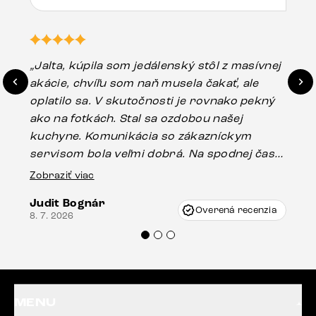
„Jalta, kúpila som jedálenský stôl z masívnej
„O
akácie, chvíľu som naň musela čakať, ale
in
oplatilo sa. V skutočnosti je rovnako pekný
st
ako na fotkách. Stal sa ozdobou našej
ús
kuchyne. Komunikácia so zákazníckym
sp
servisom bola veľmi dobrá. Na spodnej časti
Es
stola bolo malé poškodenie, pravdepodobne
Zobraziť viac
16.
vzniklo pri preprave, ale vďaka pánovi
Judit Bognár
Vincze pri riešení mojej záležitosti pristúpili
Overená recenzia
8. 7. 2026
veľmi korektne. Odporúčam produkty Delife
každému.“
MENU