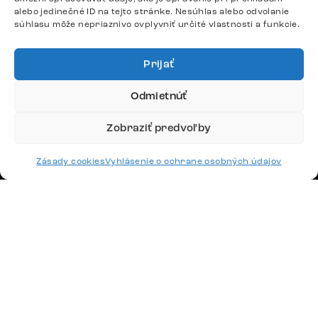
alebo jedinečné ID na tejto stránke. Nesúhlas alebo odvolanie
súhlasu môže nepriaznivo ovplyvniť určité vlastnosti a funkcie.
Google recenzie
4,8
Prijať
Odmietnúť
Zobraziť predvoľby
Doprava
Zásady cookies
Vyhlásenie o ochrane osobných údajov
Platby
Česko
Maďarsko
Nemecko
Švajčiarsko
Francúzsko
Poľsko
Holandsko