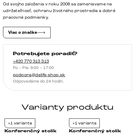
metalická
Od svojho založenia v roku 2008 sa zameriavame na
strieborná
udržateľnosť, ochranu životného prostredia a dobré
pracovné podmienky.
Viac o značke
Potrebujete poradiť?
+420 770 313 313
Po – Pia: 9:00 – 17:00
podpora@delife-shop.sk
Odpovedáme do 24 hodín.
Varianty produktu
+1 varianta
+1 varianta
-23%
-23%
Konferenčný stolík
Konferenčný stolík