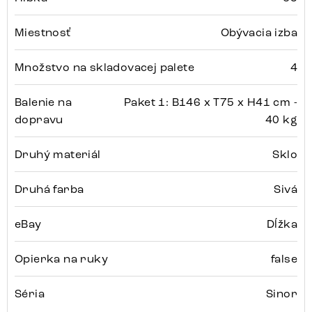
Miestnosť
Obývacia izba
Množstvo na skladovacej palete
4
Balenie na
Paket 1: B146 x T75 x H41 cm -
dopravu
40 kg
Druhý materiál
Sklo
Druhá farba
Sivá
eBay
Dĺžka
Opierka na ruky
false
Séria
Sinor