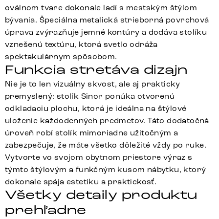
oválnom tvare dokonale ladí s mestským štýlom
bývania. Špeciálna metalická strieborná povrchová
úprava zvýrazňuje jemné kontúry a dodáva stolíku
vznešenú textúru, ktorá svetlo odráža
spektakulárnym spôsobom.
Funkcia stretáva dizajn
Nie je to len vizuálny skvost, ale aj prakticky
premyslený: stolík Sinor ponúka otvorenú
odkladaciu plochu, ktorá je ideálna na štýlové
uloženie každodenných predmetov. Táto dodatočná
úroveň robí stolík mimoriadne užitočným a
zabezpečuje, že máte všetko dôležité vždy po ruke.
Vytvorte vo svojom obytnom priestore výraz s
týmto štýlovým a funkčným kusom nábytku, ktorý
dokonale spája estetiku a praktickosť.
Všetky detaily produktu
prehľadne