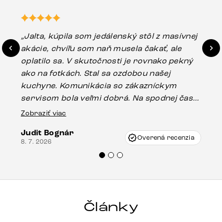
„Jalta, kúpila som jedálenský stôl z masívnej
„O
akácie, chvíľu som naň musela čakať, ale
in
oplatilo sa. V skutočnosti je rovnako pekný
st
ako na fotkách. Stal sa ozdobou našej
ús
kuchyne. Komunikácia so zákazníckym
sp
servisom bola veľmi dobrá. Na spodnej časti
Es
stola bolo malé poškodenie, pravdepodobne
Zobraziť viac
16.
vzniklo pri preprave, ale vďaka pánovi
Judit Bognár
Vincze pri riešení mojej záležitosti pristúpili
Overená recenzia
8. 7. 2026
veľmi korektne. Odporúčam produkty Delife
každému.“
Články