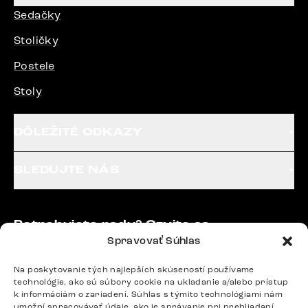
Sedačky
Stoličky
Postele
Stoly
DÔLEŽITÉ ODKAZY
SLEDUJTE NÁS
Potrebujete radu? Ozvite sa.
Spravovať Súhlas
+420 770 313 313
Po – Pia: 9:00 – 17:00
Na poskytovanie tých najlepších skúseností používame
podpora@delife-shop.sk
technológie, ako sú súbory cookie na ukladanie a/alebo prístup
Odpovedáme do 24 hodín.
k informáciám o zariadení. Súhlas s týmito technológiami nám
umožní spracovávať údaje, ako je správanie pri prehliadaní