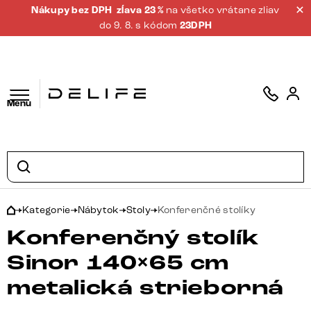
Nákupy bez DPH
zĺava 23 %
na všetko vrátane zliav
do 9. 8. s kódom
23DPH
Menu
Kategorie
Nábytok
Stoly
Konferenčné stolíky
Konferenčný stolík
Sinor 140×65 cm
metalická strieborná