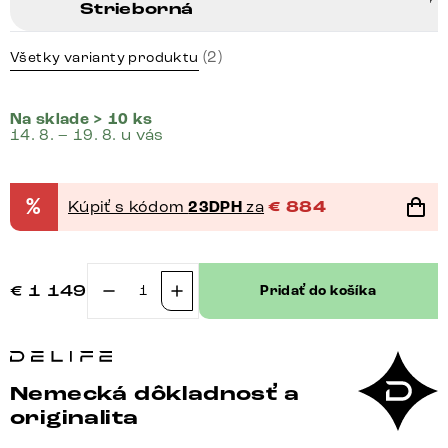
Strieborná
(2)
Všetky varianty produktu
Na sklade > 10 ks
14. 8. – 19. 8. u vás
%
Kúpiť s kódom
23DPH
za
€
884
€
1 149
Pridať do košíka
množstvo
Konferenčný
stolík
Sinor
Nemecká dôkladnosť a
140x65
originalita
cm