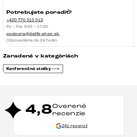
Potrebujete poradiť?
+420 770 313 313
Po – Pia: 9:00 – 17:00
podpora@delife-shop.sk
Odpovedáme do 24 hodín.
Zaradené v kategóriách
Konferenčné stolíky
4,8
Overené
recenzie
241 recenzií