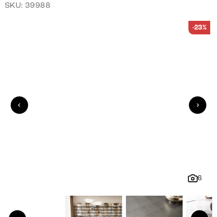
SKU: 39988
-23%
6