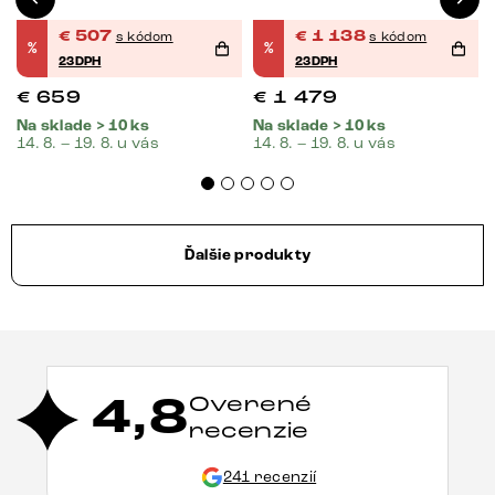
€
507
€
1 138
s kódom
s kódom
%
%
23DPH
23DPH
€
659
€
1 479
Na sklade > 10 ks
Na sklade > 10 ks
14. 8. – 19. 8. u vás
14. 8. – 19. 8. u vás
Ďalšie produkty
4,8
Overené
recenzie
241 recenzií