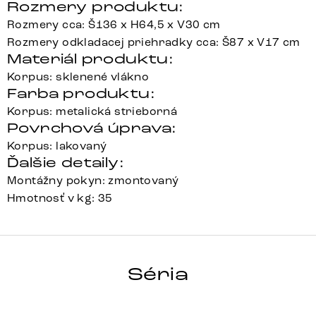
Rozmery produktu:
Rozmery cca: Š136 x H64,5 x V30 cm
Rozmery odkladacej priehradky cca: Š87 x V17 cm
Materiál produktu:
Korpus: sklenené vlákno
Farba produktu:
Korpus: metalická strieborná
Povrchová úprava:
Korpus: lakovaný
Ďalšie detaily:
Montážny pokyn: zmontovaný
Hmotnosť v kg: 35
Sinor
Array
Detail celej série
Séria