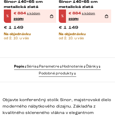
Sinor 140×65 cm
Sinor 140×65 cm
metalická zlatá
metalická zlatá
€
884
€
884
s kódom
s kódom
%
%
23DPH
23DPH
€
1 149
€
1 149
Na objednávku
Na objednávku
od 2. 10. u vás
od 2. 10. u vás
Popis
Séria
Parametre
Hodnotenie
Články
Podobné produkty
Objavte konferenčný stolík Sinor, majstrovské dielo
moderného nábytkového dizajnu. Základňa z
kvalitného skleneného vlákna v elegantnom