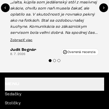
„Jalta, kúpila som jedálenský stôl z masívnej
„O
akácie, chvíľu som naň musela čakať, ale
in
oplatilo sa. V skutočnosti je rovnako pekný
st
ako na fotkách. Stal sa ozdobou našej
ús
kuchyne. Komunikácia so zákazníckym
sp
servisom bola veľmi dobrá. Na spodnej časti
Es
stola bolo malé poškodenie, pravdepodobne
Zobraziť viac
16.
vzniklo pri preprave, ale vďaka pánovi
Judit Bognár
Vincze pri riešení mojej záležitosti pristúpili
Overená recenzia
8. 7. 2026
veľmi korektne. Odporúčam produkty Delife
každému.“
MENU
Sedačky
Stoličky