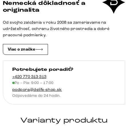
Nemecká dôkladnosť a
60x60
originalita
cm
akácia
Od svojho založenia v roku 2008 sa zameriavame na
prírodná
udržateľnosť, ochranu životného prostredia a dobré
2
pracovné podmienky.
zásuvky
podstava
Viac o značke
v
tvare
Potrebujete poradiť?
V
nerezová
+420 770 313 313
Po – Pia: 9:00 – 17:00
oceľ
podpora@delife-shop.sk
Odpovedáme do 24 hodín.
Varianty produktu