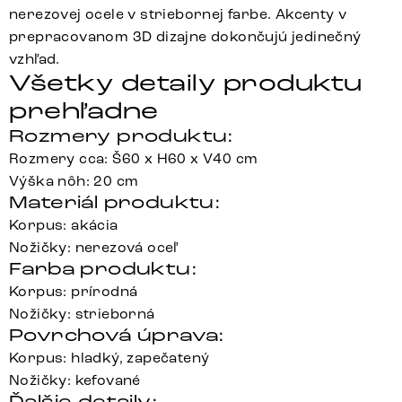
nerezovej ocele v striebornej farbe. Akcenty v
prepracovanom 3D dizajne dokončujú jedinečný
vzhľad.
Všetky detaily produktu
prehľadne
Rozmery produktu:
Rozmery cca: Š60 x H60 x V40 cm
Výška nôh: 20 cm
Materiál produktu:
Korpus: akácia
Nožičky: nerezová oceľ
Farba produktu:
Korpus: prírodná
Nožičky: strieborná
Povrchová úprava:
Korpus: hladký, zapečatený
Nožičky: kefované
Ďalšie detaily: