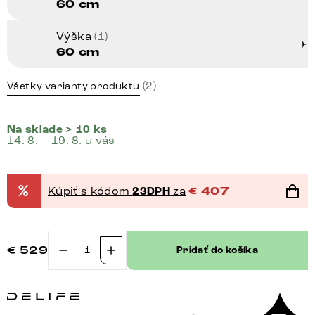
60 cm
Výška
(1)
60 cm
(2)
Všetky varianty produktu
Na sklade > 10 ks
14. 8. – 19. 8. u vás
%
Kúpiť s kódom
23DPH
za
€
407
€
529
Pridať do košíka
množstvo
Konferenčný
stolík
Kayu