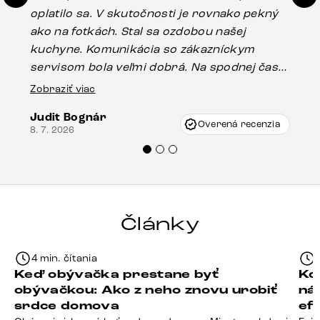
oplatilo sa. V skutočnosti je rovnako pekný
st
ako na fotkách. Stal sa ozdobou našej
ús
kuchyne. Komunikácia so zákazníckym
sp
servisom bola veľmi dobrá. Na spodnej časti
Es
stola bolo malé poškodenie, pravdepodobne
Zobraziť viac
16.
vzniklo pri preprave, ale vďaka pánovi
Judit Bognár
Vincze pri riešení mojej záležitosti pristúpili
Overená recenzia
8. 7. 2026
veľmi korektne. Odporúčam produkty Delife
každému.“
Články
4 min. čítania
Keď obývačka prestane byť
Ko
obývačkou: Ako z neho znovu urobiť
ná
srdce domova
ef