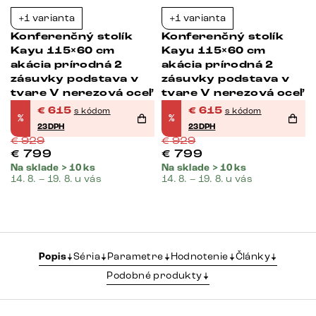
+1 varianta
+1 varianta
-34%
-34%
Konferenčný stolík
Konferenčný stolík
Kayu 115×60 cm
Kayu 115×60 cm
akácia prírodná 2
akácia prírodná 2
zásuvky podstava v
zásuvky podstava v
ľ
tvare V nerezová oceľ
tvare V nerezová oceľ
€
615
€
615
s kódom
s kódom
%
%
23DPH
23DPH
€
929
€
929
€
799
€
799
Na sklade > 10 ks
Na sklade > 10 ks
14. 8. – 19. 8. u vás
14. 8. – 19. 8. u vás
Popis
Séria
Parametre
Hodnotenie
Články
Podobné produkty