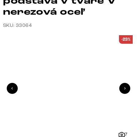
podstava v tvare V
nerezová oceľ
SKU: 33064
-23%
7