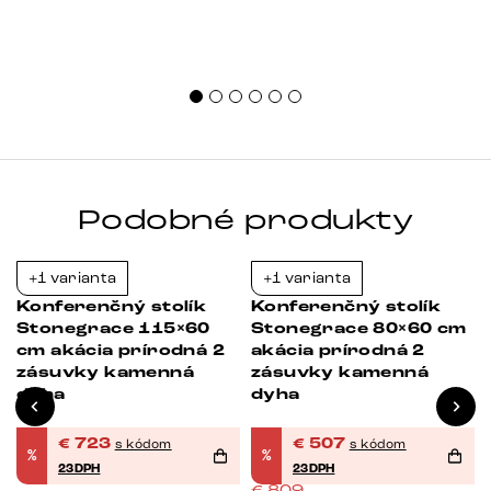
Podobné produkty
+1 varianta
+1 varianta
Bestseller
-23%
-37%
Konferenčný stolík
Konferenčný stolík
Stonegrace 115×60
Stonegrace 80×60 cm
cm akácia prírodná 2
akácia prírodná 2
i
zásuvky kamenná
zásuvky kamenná
dyha
dyha
€
723
€
507
s kódom
s kódom
%
%
23DPH
23DPH
€
809