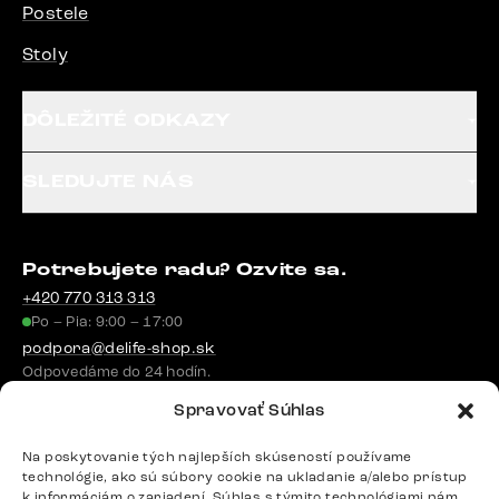
Postele
Stoly
DÔLEŽITÉ ODKAZY
SLEDUJTE NÁS
Potrebujete radu? Ozvite sa.
+420 770 313 313
Po – Pia: 9:00 – 17:00
podpora@delife-shop.sk
Odpovedáme do 24 hodín.
Spravovať Súhlas
Google recenzie
Na poskytovanie tých najlepších skúseností používame
technológie, ako sú súbory cookie na ukladanie a/alebo prístup
4,8
k informáciám o zariadení. Súhlas s týmito technológiami nám