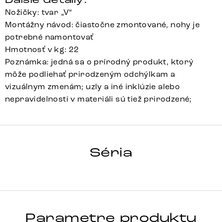
Nožičky: tvar „V“
Montážny návod: čiastočne zmontované, nohy je
potrebné namontovať
Hmotnosť v kg: 22
Poznámka: jedná sa o prírodný produkt, ktorý
môže podliehať prirodzeným odchýlkam a
vizuálnym zmenám; uzly a iné inklúzie alebo
nepravidelnosti v materiáli sú tiež prirodzené;
KAYU
Séria
Detail celej série
Parametre produktu