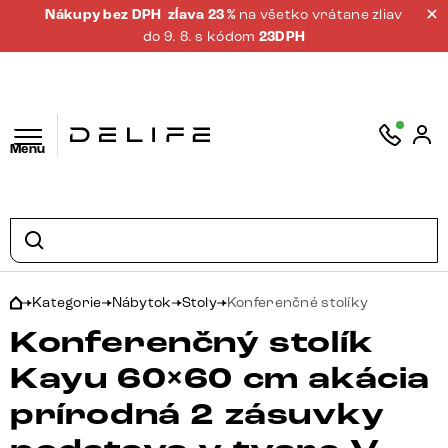
Nákupy bez DPH
zĺava 23 %
na všetko vrátane zliav
do 9. 8. s kódom
23DPH
Menu
Kategorie
Nábytok
Stoly
Konferenčné stolíky
Konferenčný stolík
Kayu 60×60 cm akácia
prírodná 2 zásuvky