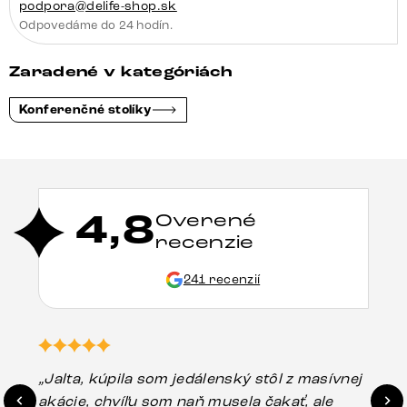
podpora@delife-shop.sk
Odpovedáme do 24 hodín.
Zaradené v kategóriách
Konferenčné stolíky
4,8
Overené
recenzie
241 recenzií
„Jalta, kúpila som jedálenský stôl z masívnej
„O
akácie, chvíľu som naň musela čakať, ale
in