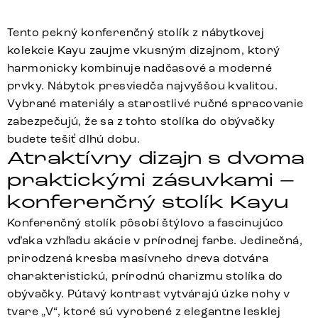
Tento pekný konferenčný stolík z nábytkovej
kolekcie Kayu zaujme vkusným dizajnom, ktorý
harmonicky kombinuje nadčasové a moderné
prvky. Nábytok presviedča najvyššou kvalitou.
Vybrané materiály a starostlivé ručné spracovanie
zabezpečujú, že sa z tohto stolíka do obývačky
budete tešiť dlhú dobu.
Atraktívny dizajn s dvoma
praktickými zásuvkami –
konferenčný stolík Kayu
Konferenčný stolík pôsobí štýlovo a fascinujúco
vďaka vzhľadu akácie v prírodnej farbe. Jedinečná,
prirodzená kresba masívneho dreva dotvára
charakteristickú, prírodnú charizmu stolíka do
obývačky. Pútavý kontrast vytvárajú úzke nohy v
tvare „V“, ktoré sú vyrobené z elegantne lesklej