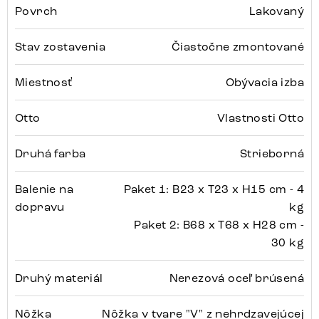
Povrch
Lakovaný
Stav zostavenia
Čiastočne zmontované
Miestnosť
Obývacia izba
Otto
Vlastnosti Otto
Druhá farba
Strieborná
Balenie na
Paket 1: B23 x T23 x H15 cm - 4
dopravu
kg
Paket 2: B68 x T68 x H28 cm -
30 kg
Druhý materiál
Nerezová oceľ brúsená
Nôžka
Nôžka v tvare "V" z nehrdzavejúcej