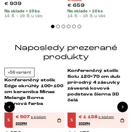
€
939
€
659
Na sklade > 10 ks
Na sklade > 10 ks
14. 8. – 19. 8. u vás
14. 8. – 19. 8. u vás
Naposledy prezerané
produkty
Konferenčný stolík
+56 variant
-23%
-23%
Solu 120×70 cm dub
Konferenčný stolík
prírodný 4 zásuvky
Edge okrúhly 100×100
závesná kovová
cm keramika Minas
podstava čierna 3D
Melange Borna
čelá
titánová farba
€
507
€
1 138
s kódom
s kódom
%
%
23DPH
23DPH