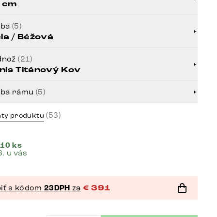
 cm
rba
(5)
ela / Béžová
dnož
(21)
nis Titánový Kov
rba rámu
(5)
(53)
nty produktu
 10 ks
8. u vás
iť s kódom
23DPH
za
€
391