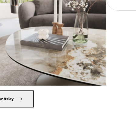
brázky