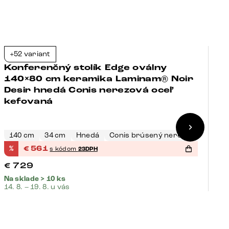
+52 variant
+
-23%
Konferenčný stolík Edge oválny
K
140×80 cm keramika Laminam® Noir
1
Desir hnedá Conis nerezová oceľ
D
kefovaná
k
140 cm
34 cm
Hnedá
Conis brúsený nerez
1
%
€
561
%
s kódom
23DPH
€
729
€
Na sklade > 10 ks
Na
14. 8. – 19. 8. u vás
14.