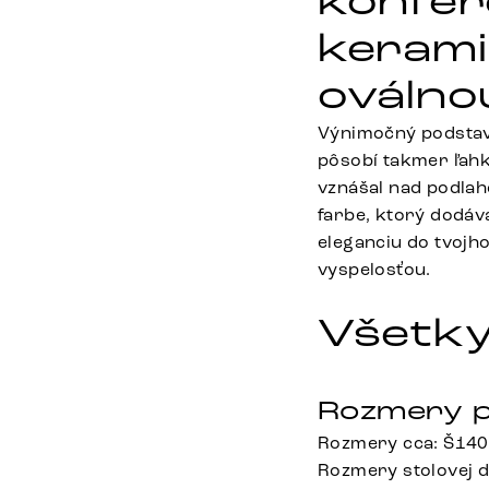
konfer
kerami
oválno
Výnimočný podstav
pôsobí takmer ľahk
vznášal nad podla
farbe, ktorý dodáv
eleganciu do tvojh
vyspelosťou.
Všetky
Rozmery p
Rozmery cca: Š140
Rozmery stolovej 