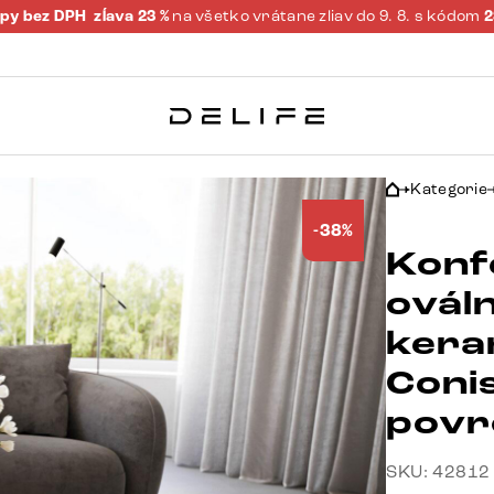
py bez DPH
zĺava 23 %
na všetko vrátane zliav do 9. 8. s kódom
Kategorie
-38%
Konf
ovál
kera
Coni
povr
SKU: 42812