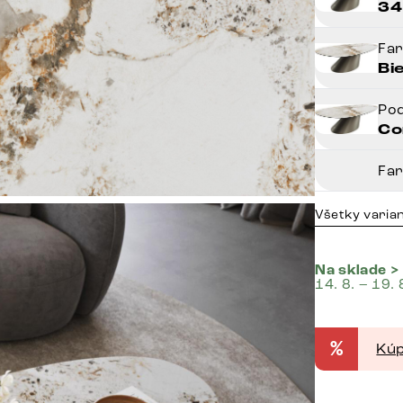
34
Fa
Bi
Po
Co
Fa
Všetky varia
Na sklade >
14. 8. – 19. 
%
Kúp