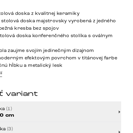
tolová doska z kvalitnej keramiky
 stolová doska majstrovsky vyrobená z jedného
bežná kresba bez spojov
tolová doska konferenčného stolíka s oválnym
ola zaujme svojím jedinečným dizajnom
oderným efektovým povrchom v titánovej farbe
nú hĺbku a metalický lesk
ií
 variant
rka
(1)
0 cm
bka
(3)