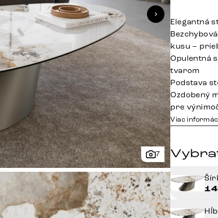
Elegantná s
Bezchybová
kusu – prie
Opulentná s
tvarom
Podstava st
Ozdobený m
pre výnimoč
Viac informác
Vybrať
7
Ší
14
Hĺ