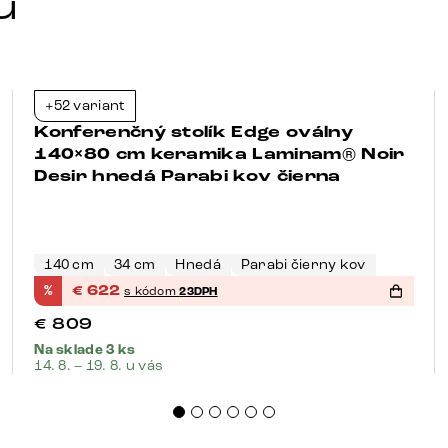
u
+52 variant
-23%
Konferenčný stolík Edge oválny
140×80 cm keramika Laminam® Noir
Desir hnedá Parabi kov čierna
140 cm
34 cm
Hnedá
Parabi čierny kov
%
€
622
s kódom
23DPH
€
809
Na sklade 3 ks
14. 8. – 19. 8. u vás