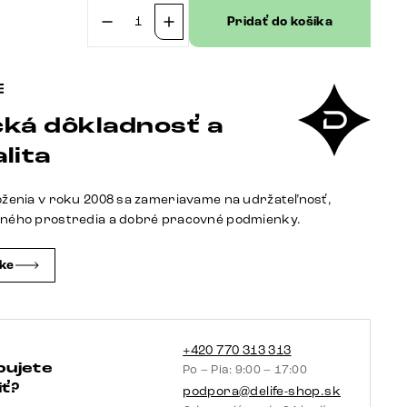
Pridať do košíka
množstvo
Konferenčný
stolík
Edge
ká dôkladnosť a
oválny
140x75
lita
cm
keramika
oženia v roku 2008 sa zameriavame na udržateľnosť,
Minas
tného prostredia a dobré pracovné podmienky.
Melange
Conis
čke
kov
efektový
povrch
titán
+420 770 313 313
bujete
Po – Pia: 9:00 – 17:00
ť?
podpora@delife-shop.sk