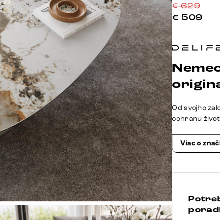
€
629
€
509
Nemec
origina
Od svojho zal
ochranu živo
Viac o zna
Potre
poradi