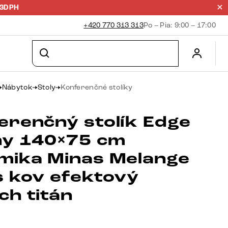
23DPH
+420 770 313 313
Po – Pia: 9:00 – 17:00
Nábytok
Stoly
Konferenčné stolíky
erenčný stolík Edge
ny 140×75 cm
mika Minas Melange
s kov efektový
ch titán