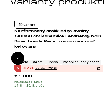
Varianty produkt
+52 variant
3%
-23%
Konferenčný stolík Edge oválny
140×80 cm keramika Laminam® Noir
Desir hnedá Parabi nerezová oceľ
kefovaná
140 cm
34 cm
Hnedá
Parabi brúsený nerez
%
€
776
s kódom
23DPH
€
1 009
Na sklade > 10 ks
14. 8. – 19. 8. u vás