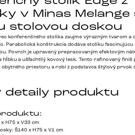
enčný stolík Edge z
ky v Minas Melange 
u stolovou doskou
ec konferenčného stolíka zaujme výrazným tvarom a d
o. Parabolická konštrukcia dodáva stolíku fascinujúcu 
hou. Povrch je upravený prepracovaným efektovým náte
a hĺbku a ušľachtilý kovový lesk. Tento rafinovaný fini
o obytného priestoru a robí z podstavca štýlový prvok 
 detaily produktu
roduktu:
 x H75 x V33 cm
dosky: Š140 x H75 x V1 cm