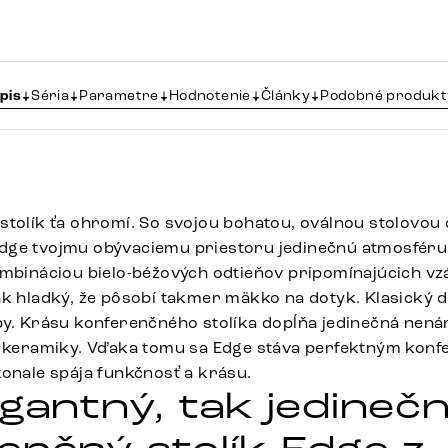
pis
Séria
Parametre
Hodnotenie
Články
Podobné produkt
stolík ťa ohromí. So svojou bohatou, oválnou stolovou 
dge tvojmu obývaciemu priestoru jedinečnú atmosféru
ombináciou bielo-béžových odtieňov pripomínajúcich v
ak hladký, že pôsobí takmer mäkko na dotyk. Klasický 
by. Krásu konferenčného stolíka dopĺňa jedinečná nen
j keramiky. Vďaka tomu sa Edge stáva perfektným kon
konale spája funkčnosť a krásu.
egantný, tak jedineč