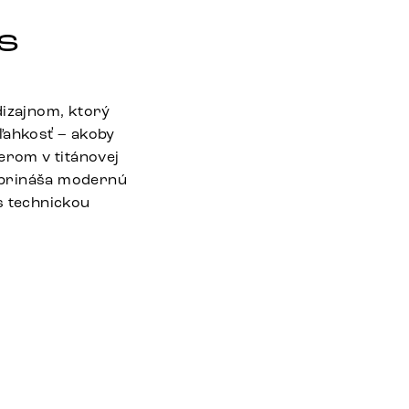
s
izajnom, ktorý
ľahkosť – akoby
rom v titánovej
š prináša modernú
s technickou