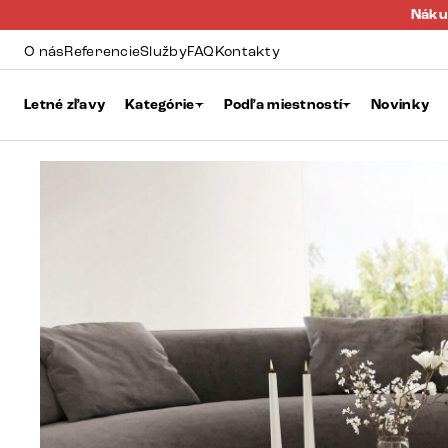
Náku
O nás
Referencie
Služby
FAQ
Kontakty
Letné zľavy
Kategórie
Podľa miestností
Novinky