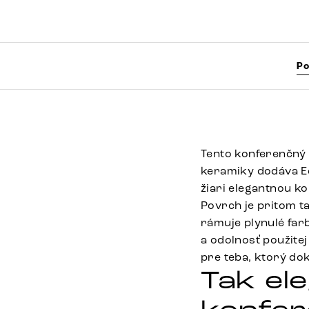
Po
Tento konferenčný 
keramiky dodáva E
žiari elegantnou k
Povrch je pritom t
rámuje plynulé far
a odolnosť použite
pre teba, ktorý do
Tak el