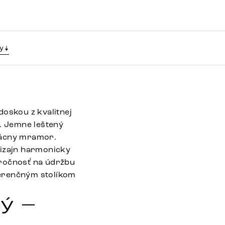
y
doskou z kvalitnej
. Jemne leštený
zácny mramor.
dizajn harmonicky
áročnosť na údržbu
ferenčným stolíkom
ný –